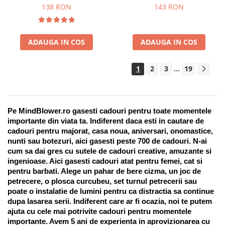
Suport pentru stilou, 9 piese
138 RON
143 RON
ADAUGA IN COS
ADAUGA IN COS
1
2
3
19
...
Pe MindBlower.ro gasesti cadouri pentru toate momentele 
importante din viata ta. Indiferent daca esti in cautare de 
cadouri pentru majorat, casa noua, aniversari, onomastice, 
nunti sau botezuri, aici gasesti peste 700 de cadouri. N-ai 
cum sa dai gres cu sutele de cadouri creative, amuzante si 
ingenioase. Aici gasesti cadouri atat pentru femei, cat si 
pentru barbati. Alege un pahar de bere cizma, un joc de 
petrecere, o plosca curcubeu, set turnul petrecerii sau 
poate o instalatie de lumini pentru ca distractia sa continue 
dupa lasarea serii. Indiferent care ar fi ocazia, noi te putem 
ajuta cu cele mai potrivite cadouri pentru momentele 
importante. Avem 5 ani de experienta in aprovizionarea cu 