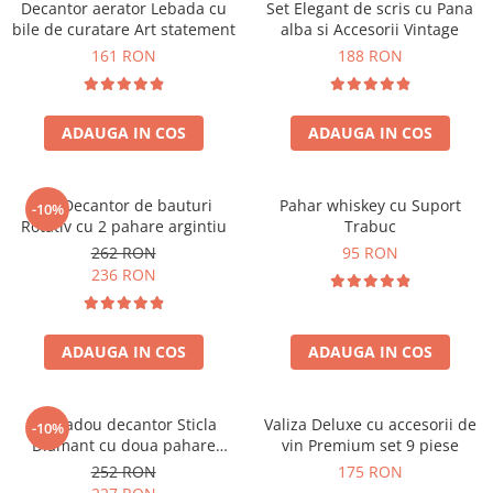
Decantor aerator Lebada cu
Set Elegant de scris cu Pana
bile de curatare Art statement
alba si Accesorii Vintage
161 RON
188 RON
ADAUGA IN COS
ADAUGA IN COS
Set Decantor de bauturi
Pahar whiskey cu Suport
-10%
Rotativ cu 2 pahare argintiu
Trabuc
262 RON
95 RON
236 RON
ADAUGA IN COS
ADAUGA IN COS
Set cadou decantor Sticla
Valiza Deluxe cu accesorii de
-10%
Diamant cu doua pahare
vin Premium set 9 piese
Deluxe
252 RON
175 RON