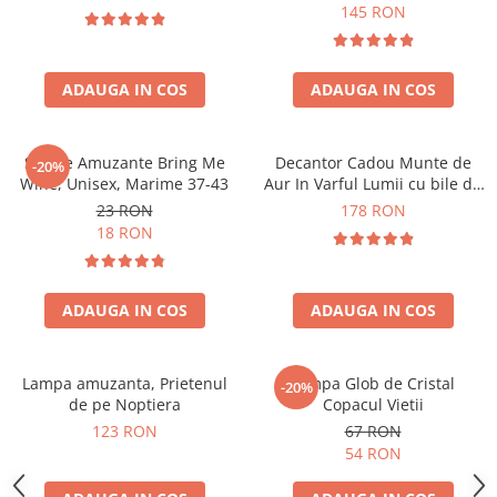
Forma C
145 RON
ADAUGA IN COS
ADAUGA IN COS
Sosete Amuzante Bring Me
Decantor Cadou Munte de
-20%
Wine, Unisex, Marime 37-43
Aur In Varful Lumii cu bile de
curatare
23 RON
178 RON
18 RON
ADAUGA IN COS
ADAUGA IN COS
Lampa amuzanta, Prietenul
Lampa Glob de Cristal
-20%
de pe Noptiera
Copacul Vietii
123 RON
67 RON
54 RON