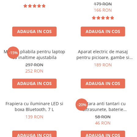
179 RON
166 RON
ADAUGA IN COS
ADAUGA IN COS
Masuta pliabila pentru laptop
Aparat electric de masaj
-15%
cu inaltime ajustabila
pentru picioare, gambe si
brate
297 RON
189 RON
252 RON
ADAUGA IN COS
ADAUGA IN COS
Frapiera cu iluminare LED si
Bratara anti tantari cu
-20%
boxa Bluetooth, 7 L
ultrasunete, baterie
reincarcabila 90mAh
139 RON
58 RON
46 RON
ADAUGA IN COS
ADAUGA IN COS