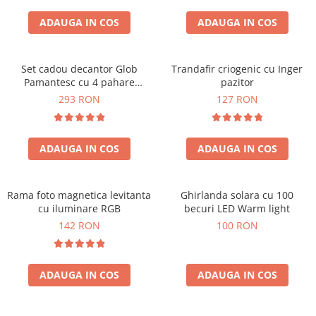
Cadouri Zodia Pesti
Cadouri Sfantul Andrei
Cadouri Fete
Cani si Termosuri
Cadouri Sfantul Alexandru
ADAUGA IN COS
ADAUGA IN COS
Pentru Copilul din tine
Jocuri si Puzzle
Cadouri Sfanta Ana
Cadouri Haioase
Produse pentru Calatorie
Cadouri Constantin si Elena
Set cadou decantor Glob
Trandafir criogenic cu Inger
Cadouri de Casa Noua
Seturi de caligrafie
Pamantesc cu 4 pahare
pazitor
Cadouri Sfanta Maria
Cadouri Majorat
Deluxe
293 RON
127 RON
Cadouri Sfintii Mihail si Gavriil
Cadouri pentru Nasi
Cadouri pentru Bunici
ADAUGA IN COS
ADAUGA IN COS
Cadouri pentru Prieteni
Cadouri pentru Sefi
Rama foto magnetica levitanta
Ghirlanda solara cu 100
Cel ce are tot
cu iluminare RGB
becuri LED Warm light
Cadouri Nunta si Cununie civila
142 RON
100 RON
ADAUGA IN COS
ADAUGA IN COS