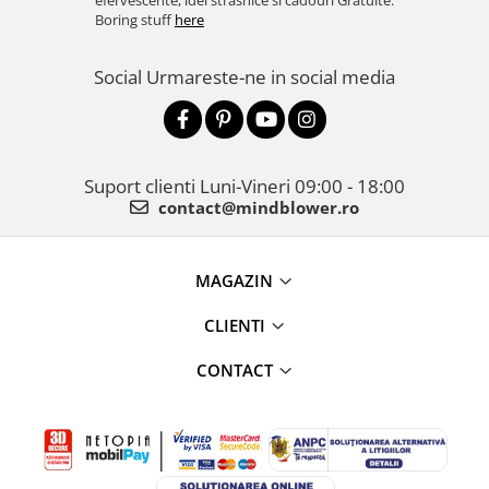
efervescente, idei strasnice si cadouri Gratuite.
Boring stuff
here
Social
Urmareste-ne in social media
Suport clienti
Luni-Vineri 09:00 - 18:00
contact@mindblower.ro
MAGAZIN
CLIENTI
CONTACT