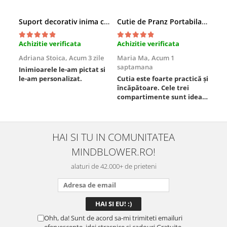
Suport decorativ inima cu mesaje, Cadou cu suflet
Cutie de Pranz Portabila cu Compartimente
Achizitie verificata
Achizitie verificata
Ach
Adriana Stoica,
Acum 3 zile
Maria Ma,
Acum 1
Sof
saptamana
Inimioarele le-am pictat si
Umb
le-am personalizat.
Cutia este foarte practică și
poz
încăpătoare. Cele trei
ori
compartimente sunt ideale
chi
pentru a separa
Mat
alimentele, iar închiderea
se 
este sigură, fără scurgeri. O
dim
folosesc aproape zilnic la
pot
HAI SI TU IN COMUNITATEA
serviciu și sunt foarte
mul
MINDBLOWER.RO!
mulțumită.
rec
ceva
alaturi de 42.000+ de prieteni
Ohh, da! Sunt de acord sa-mi trimiteti emailuri