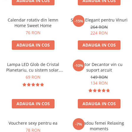
ADAUGA IN COS
ADAUGA IN COS
Calendar rotativ din lemn
Suport Elegant pentru Vinuri
-15%
Home Sweet Home
264 RON
76 RON
224 RON
ADAUGA IN COS
ADAUGA IN COS
Lampa LED Glob de Cristal
Aerator Decantor vin cu
-10%
Planetariu, cu sistem solar,
suport arcuit
cadou captivant
69 RON
149 RON
134 RON
ADAUGA IN COS
ADAUGA IN COS
Vouchere sexy pentru ea
Set cadou femei Relaxing
-7%
moments
78 RON