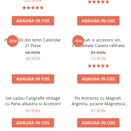
227 RON
ADAUGA IN COS
ADAUGA IN COS
Puzzle 3D din lemn Calendar
Set sah si accesorii vin
-20%
-10%
21 Piese
Checkmate Caseta rafinata
60 RON
81 RON
48 RON
73 RON
ADAUGA IN COS
ADAUGA IN COS
Set cadou Caligrafie Vintage
Pix Antistres cu Magnet,
cu Pana albastra si Accesorii
Argintiu, Jucarie Magnetica
pentru Birou
85 RON
87 RON
ADAUGA IN COS
ADAUGA IN COS