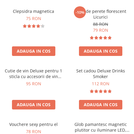
Clepsidra magnetica
Ceas de perete florescent
-10%
Licurici
75 RON
88 RON
79 RON
ADAUGA IN COS
ADAUGA IN COS
Cutie de vin Deluxe pentru 1
Set cadou Deluxe Drinks
sticla cu accesorii de vin
Smoker
incluse interior oranj
95 RON
112 RON
ADAUGA IN COS
ADAUGA IN COS
Vouchere sexy pentru el
Glob pamantesc magnetic
plutitor cu iluminare LED,
78 RON