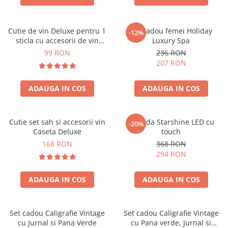
Cutie de vin Deluxe pentru 1
Set cadou femei Holiday
-12%
sticla cu accesorii de vin
Luxury Spa
incluse piele ecologica de
99 RON
236 RON
crocodil
207 RON
ADAUGA IN COS
ADAUGA IN COS
Cutie set sah si accesorii vin
Oglinda Starshine LED cu
-20%
Caseta Deluxe
touch
168 RON
368 RON
294 RON
ADAUGA IN COS
ADAUGA IN COS
Set cadou Caligrafie Vintage
Set cadou Caligrafie Vintage
cu Jurnal si Pana Verde
cu Pana verde, Jurnal si