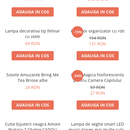
ADAUGA IN COS
ADAUGA IN COS
Lampa decorativa tip felinar
Carucior organizator cu roti
-15%
cu stele
154 RON
69 RON
131 RON
ADAUGA IN COS
ADAUGA IN COS
Sosete Amuzante Bring Me
Luna Magica Fosforescenta
-54%
Tea Briose albe
pentru Camera Copilului
24 RON
59 RON
27 RON
ADAUGA IN COS
ADAUGA IN COS
Cutie bijuterii neagra Amore
Lampa de veghe smart LED
Bratara 7 Chakre CADOU
music player mai multe culori