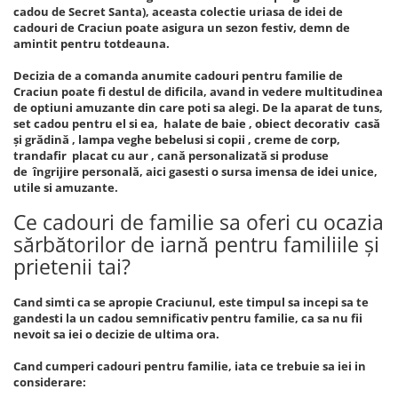
cadou de Secret Santa), aceasta colectie uriasa de idei de
cadouri de Craciun poate asigura un sezon festiv, demn de
amintit pentru totdeauna.
Decizia de a comanda anumite cadouri pentru familie de
Craciun poate fi destul de dificila, avand in vedere multitudinea
de optiuni amuzante din care poti sa alegi. De la aparat de tuns,
set cadou pentru el si ea, halate de baie , obiect decorativ casă
și grădină , lampa veghe bebelusi si copii , creme de corp,
trandafir placat cu aur , cană personalizată si produse
de îngrijire personală, aici gasesti o sursa imensa de idei unice,
utile si amuzante.
Ce cadouri de familie sa oferi cu ocazia
sărbătorilor de iarnă pentru familiile și
prietenii tai?
Cand simti ca se apropie Craciunul, este timpul sa incepi sa te
gandesti la un cadou semnificativ pentru familie, ca sa nu fii
nevoit sa iei o decizie de ultima ora.
Cand cumperi cadouri pentru familie, iata ce trebuie sa iei in
considerare: