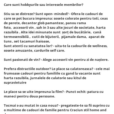
Care sunt hobbyurile sau interesele membrilor?
Stiu sa se distreze? Sunt open- minded? - Ofera-le cadouri de
care se pot bucura impreuna: sosete colorate pentru toti, ceas
de perete, decantor glob pamantesc, panou rama
foto, accesorii vin , sah in 3 sau alte jocuri de societate, harta
razuibila . Alte idei minunate sunt șorț de bucătărie, cană
termosensibilă , cutii de bijuterii, pijamale dama, aparat de
tuns , set tacamuri haioase,
Sunt atenti cu sanatatea lor? - uita-te la cadourile de wellness,
sosete amuzante, cardurile self care.
Sunt pasionati de vin? - Alege accesorii vin pentru zi de naștere.
Prefera distractiile outdoor? Le place sa calatoreasca? - cele mai
frumoase cadouri pentru familiile cu gand la vacante sunt
harta razuibila, jurnalele de calatorie sau kitul de
supravietuire
Le place sa se uite impreuna la film? - Punct ochit: patura cu
maneci pentru doua persoane.
Tocmai s-au mutat in casa noua? - pregateste-te sa fii suprins cu
o multime de cadouri de familie pentru Craciun stil home and