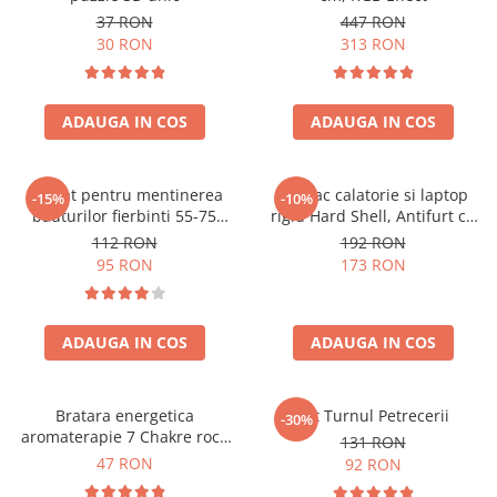
37 RON
447 RON
30 RON
313 RON
ADAUGA IN COS
ADAUGA IN COS
Aparat pentru mentinerea
Rucsac calatorie si laptop
-15%
-10%
bauturilor fierbinti 55-75
rigid Hard Shell, Antifurt cu
grade
port USB, Waterproof,
112 RON
192 RON
44x30x17 cm,
95 RON
173 RON
Compartimentare inteligenta,
Unisex, Negru
ADAUGA IN COS
ADAUGA IN COS
Bratara energetica
Set Turnul Petrecerii
-30%
aromaterapie 7 Chakre roca
131 RON
vulcanica
47 RON
92 RON