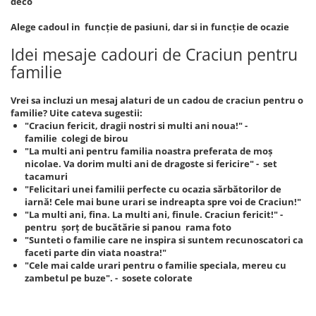
deco
Alege cadoul in funcție de pasiuni, dar si in funcție de ocazie
Idei mesaje cadouri de Craciun pentru
familie
Vrei sa incluzi un mesaj alaturi de un cadou de craciun pentru o
familie? Uite cateva sugestii:
"Craciun fericit, dragii nostri si multi ani noua!" -
familie colegi de birou
"La multi ani pentru familia noastra preferata de moș
nicolae. Va dorim multi ani de dragoste si fericire" - set
tacamuri
"Felicitari unei familii perfecte cu ocazia sărbătorilor de
iarnă! Cele mai bune urari se indreapta spre voi de Craciun!"
"La multi ani, fina. La multi ani, finule. Craciun fericit!" -
pentru șorț de bucătărie si panou rama foto
"Sunteti o familie care ne inspira si suntem recunoscatori ca
faceti parte din viata noastra!"
"Cele mai calde urari pentru o familie speciala, mereu cu
zambetul pe buze". - sosete colorate