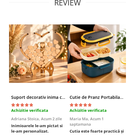
REVIEW
Suport decorativ inima cu mesaje, Cadou cu suflet
Cutie de Pranz Portabila cu Compartimente
Achizitie verificata
Achizitie verificata
Ach
Adriana Stoica,
Acum 2 zile
Maria Ma,
Acum 1
Sof
saptamana
Inimioarele le-am pictat si
Umb
le-am personalizat.
Cutia este foarte practică și
poz