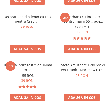
ADAUGA IN COS
ADAUGA IN COS
Decoratiune din lemn cu LED
Powerbank cu incalzire
-25%
pentru Craciun
pentru maini 55 grade
Bucuria frigurosilor
60 RON
127 RON
10000mAh
95 RON
ADAUGA IN COS
ADAUGA IN COS
Umbrela Indragostitilor, Inima
Sosete Amuzante Holy Socks
-75%
rosie
I'm Drunk , Marime 41-43
155 RON
23 RON
39 RON
ADAUGA IN COS
ADAUGA IN COS