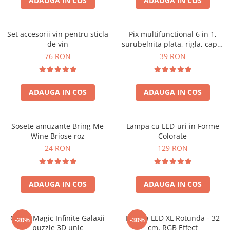
ADAUGA IN COS
ADAUGA IN COS
Set accesorii vin pentru sticla
Pix multifunctional 6 in 1,
de vin
surubelnita plata, rigla, capat
touchscreen, nivela cu bula
76 RON
39 RON
ADAUGA IN COS
ADAUGA IN COS
Sosete amuzante Bring Me
Lampa cu LED-uri in Forme
Wine Briose roz
Colorate
24 RON
129 RON
ADAUGA IN COS
ADAUGA IN COS
Cubul Magic Infinite Galaxii
Lampa LED XL Rotunda - 32
-20%
-30%
puzzle 3D unic
cm, RGB Effect