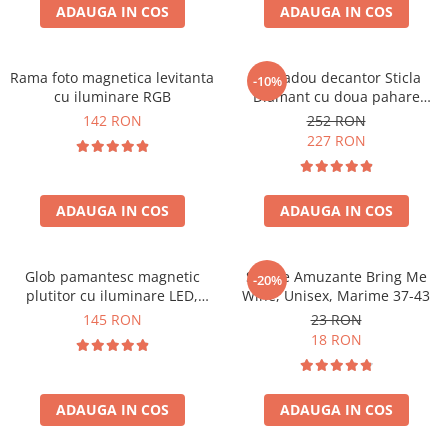
Cadouri Sfantul Andrei
ADAUGA IN COS
ADAUGA IN COS
Cadouri Fete
Cani si Termosuri
Cadouri Sfantul Alexandru
Pentru Copilul din tine
Jocuri si Puzzle
Cadouri Sfanta Ana
Cadouri Haioase
Rama foto magnetica levitanta
Set cadou decantor Sticla
-10%
Produse pentru Calatorie
Cadouri Constantin si Elena
cu iluminare RGB
Diamant cu doua pahare
Cadouri de Casa Noua
Seturi de caligrafie
Deluxe
142 RON
252 RON
Cadouri Sfanta Maria
Cadouri Majorat
227 RON
Cadouri Sfintii Mihail si Gavriil
Cadouri pentru Nasi
Cadouri pentru Bunici
ADAUGA IN COS
ADAUGA IN COS
Cadouri pentru Prieteni
Cadouri pentru Sefi
Glob pamantesc magnetic
Sosete Amuzante Bring Me
-20%
Cel ce are tot
plutitor cu iluminare LED,
Wine, Unisex, Marime 37-43
Forma C
Cadouri Nunta si Cununie civila
145 RON
23 RON
18 RON
ADAUGA IN COS
ADAUGA IN COS