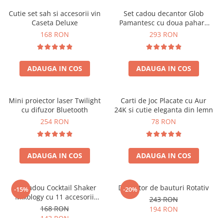
Cutie set sah si accesorii vin
Set cadou decantor Glob
Caseta Deluxe
Pamantesc cu doua pahare
Deluxe
168 RON
293 RON
ADAUGA IN COS
ADAUGA IN COS
Mini proiector laser Twilight
Carti de Joc Placate cu Aur
cu difuzor Bluetooth
24K si cutie eleganta din lemn
254 RON
78 RON
ADAUGA IN COS
ADAUGA IN COS
Set cadou Cocktail Shaker
Decantor de bauturi Rotativ
-15%
-20%
Mixology cu 11 accesorii
243 RON
750ml Argintiu
168 RON
194 RON