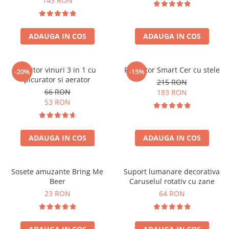
143 RON
ADAUGA IN COS
ADAUGA IN COS
Racitor vinuri 3 in 1 cu
Proiector Smart Cer cu stele
-20%
-15%
picurator si aerator
215 RON
66 RON
183 RON
53 RON
ADAUGA IN COS
ADAUGA IN COS
Sosete amuzante Bring Me
Suport lumanare decorativa
Beer
Caruselul rotativ cu zane
23 RON
64 RON