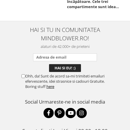
încăpătoare. Cele trei
ori
compartimente sunt ideale
chi
pentru a separa
Mat
alimentele, iar închiderea
se 
este sigură, fără scurgeri. O
dim
folosesc aproape zilnic la
pot
HAI SI TU IN COMUNITATEA
serviciu și sunt foarte
mul
MINDBLOWER.RO!
mulțumită.
rec
ceva
alaturi de 42.000+ de prieteni
Ohh, da! Sunt de acord sa-mi trimiteti emailuri
efervescente, idei strasnice si cadouri Gratuite.
Boring stuff
here
Social
Urmareste-ne in social media