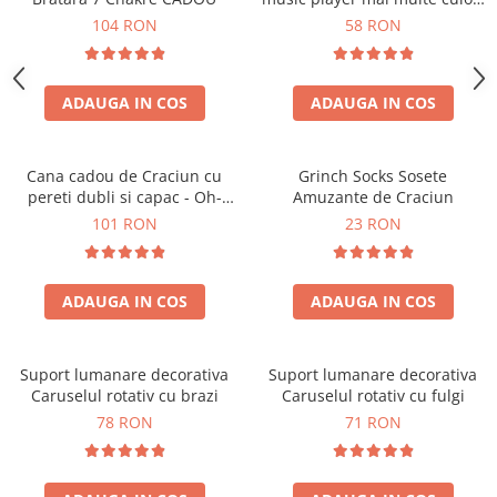
touch control handsfree
104 RON
58 RON
ADAUGA IN COS
ADAUGA IN COS
Cana cadou de Craciun cu
Grinch Socks Sosete
pereti dubli si capac - Oh-
Amuzante de Craciun
Brad-frumos
101 RON
23 RON
ADAUGA IN COS
ADAUGA IN COS
Suport lumanare decorativa
Suport lumanare decorativa
Caruselul rotativ cu brazi
Caruselul rotativ cu fulgi
78 RON
71 RON