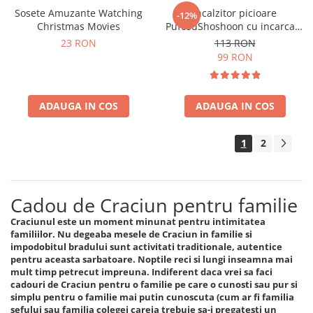
Sosete Amuzante Watching
Incalzitor picioare
-12%
Christmas Movies
PufosuShoshoon cu incarcare
USB
23 RON
113 RON
99 RON
ADAUGA IN COS
ADAUGA IN COS
1
2
Cadou de Craciun pentru familie
Craciunul este un moment minunat pentru intimitatea
familiilor. Nu degeaba mesele de Craciun in familie si
impodobitul bradului sunt activitati traditionale, autentice
pentru aceasta sarbatoare. Noptile reci si lungi inseamna mai
mult timp petrecut impreuna. Indiferent daca vrei sa faci
cadouri de Craciun pentru o familie pe care o cunosti sau pur si
simplu pentru o familie mai putin cunoscuta (cum ar fi familia
sefului sau familia colegei careia trebuie sa-i pregatesti un