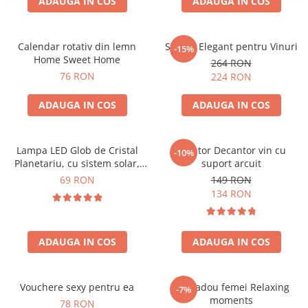
ADAUGA IN COS
ADAUGA IN COS
Calendar rotativ din lemn
Suport Elegant pentru Vinuri
-15%
Home Sweet Home
264 RON
76 RON
224 RON
ADAUGA IN COS
ADAUGA IN COS
Lampa LED Glob de Cristal
Aerator Decantor vin cu
-10%
Planetariu, cu sistem solar,
suport arcuit
cadou captivant
69 RON
149 RON
134 RON
ADAUGA IN COS
ADAUGA IN COS
Vouchere sexy pentru ea
Set cadou femei Relaxing
-7%
moments
78 RON