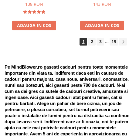
Suport pentru stilou, 9 piese
138 RON
143 RON
ADAUGA IN COS
ADAUGA IN COS
1
2
3
19
...
Pe MindBlower.ro gasesti cadouri pentru toate momentele 
importante din viata ta. Indiferent daca esti in cautare de 
cadouri pentru majorat, casa noua, aniversari, onomastice, 
nunti sau botezuri, aici gasesti peste 700 de cadouri. N-ai 
cum sa dai gres cu sutele de cadouri creative, amuzante si 
ingenioase. Aici gasesti cadouri atat pentru femei, cat si 
pentru barbati. Alege un pahar de bere cizma, un joc de 
petrecere, o plosca curcubeu, set turnul petrecerii sau 
poate o instalatie de lumini pentru ca distractia sa continue 
dupa lasarea serii. Indiferent care ar fi ocazia, noi te putem 
ajuta cu cele mai potrivite cadouri pentru momentele 
importante. Avem 5 ani de experienta in aprovizionarea cu 