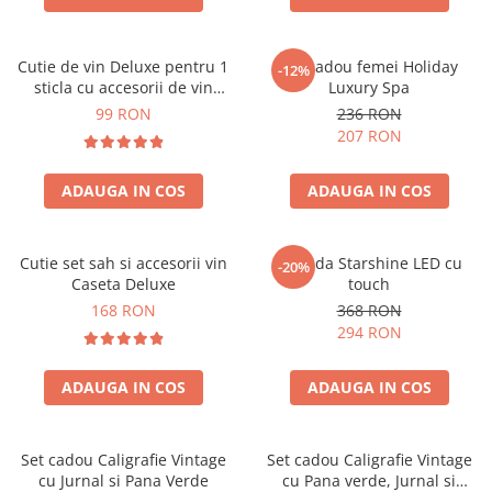
Cutie de vin Deluxe pentru 1
Set cadou femei Holiday
-12%
sticla cu accesorii de vin
Luxury Spa
incluse piele ecologica de
99 RON
236 RON
crocodil
207 RON
ADAUGA IN COS
ADAUGA IN COS
Cutie set sah si accesorii vin
Oglinda Starshine LED cu
-20%
Caseta Deluxe
touch
168 RON
368 RON
294 RON
ADAUGA IN COS
ADAUGA IN COS
Set cadou Caligrafie Vintage
Set cadou Caligrafie Vintage
cu Jurnal si Pana Verde
cu Pana verde, Jurnal si