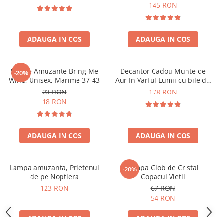
Forma C
145 RON
ADAUGA IN COS
ADAUGA IN COS
Sosete Amuzante Bring Me
Decantor Cadou Munte de
-20%
Wine, Unisex, Marime 37-43
Aur In Varful Lumii cu bile de
curatare
23 RON
178 RON
18 RON
ADAUGA IN COS
ADAUGA IN COS
Lampa amuzanta, Prietenul
Lampa Glob de Cristal
-20%
de pe Noptiera
Copacul Vietii
123 RON
67 RON
54 RON