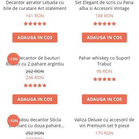
Decantor aerator Lebada cu
Set Elegant de scris cu Pana
bile de curatare Art statement
alba si Accesorii Vintage
161 RON
188 RON
ADAUGA IN COS
ADAUGA IN COS
Set Decantor de bauturi
Pahar whiskey cu Suport
-10%
Rotativ cu 2 pahare argintiu
Trabuc
262 RON
95 RON
236 RON
ADAUGA IN COS
ADAUGA IN COS
Set cadou decantor Sticla
Valiza Deluxe cu accesorii de
-10%
Diamant cu doua pahare
vin Premium set 9 piese
Deluxe
252 RON
175 RON