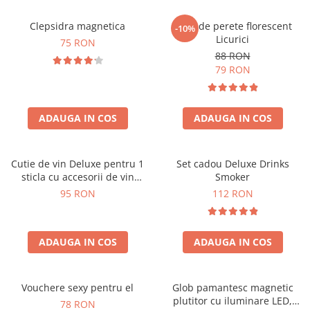
Clepsidra magnetica
Ceas de perete florescent
-10%
Licurici
75 RON
88 RON
79 RON
ADAUGA IN COS
ADAUGA IN COS
Cutie de vin Deluxe pentru 1
Set cadou Deluxe Drinks
sticla cu accesorii de vin
Smoker
incluse interior oranj
95 RON
112 RON
ADAUGA IN COS
ADAUGA IN COS
Vouchere sexy pentru el
Glob pamantesc magnetic
plutitor cu iluminare LED,
78 RON