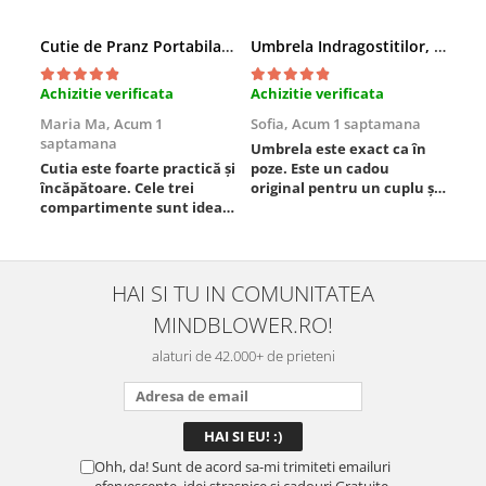
Cutie de Pranz Portabila cu Compartimente
Umbrela Indragostitilor, Inima rosie
Amb
Achizitie verificata
Achizitie verificata
Ach
Maria Ma,
Acum 1
Sofia,
Acum 1 saptamana
Pau
saptamana
Umbrela este exact ca în
Foa
Cutia este foarte practică și
poze. Este un cadou
Est
încăpătoare. Cele trei
original pentru un cuplu și
compartimente sunt ideale
chiar atrage atenția.
pentru a separa
Materialul este rezistent,
alimentele, iar închiderea
se deschide ușor, iar
este sigură, fără scurgeri. O
dimensiunea este
folosesc aproape zilnic la
potrivită. Sunt foarte
HAI SI TU IN COMUNITATEA
serviciu și sunt foarte
mulțumită de achiziție și o
MINDBLOWER.RO!
mulțumită.
recomand celor care vor
ceva ...
alaturi de 42.000+ de prieteni
Ohh, da! Sunt de acord sa-mi trimiteti emailuri