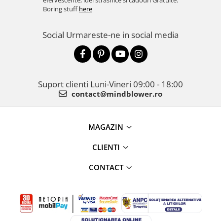
efervescente, idei strasnice si cadouri Gratuite.
Boring stuff
here
Social
Urmareste-ne in social media
Suport clienti
Luni-Vineri 09:00 - 18:00
contact@mindblower.ro
MAGAZIN
CLIENTI
CONTACT