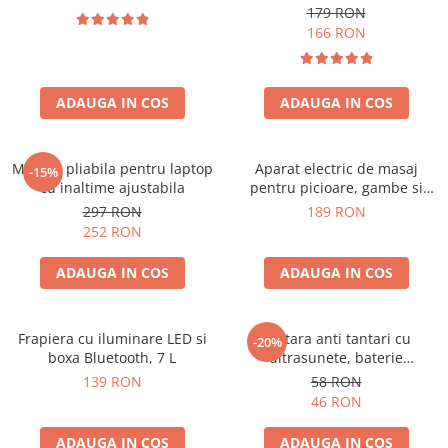
179 RON
166 RON
ADAUGA IN COS
ADAUGA IN COS
Masuta pliabila pentru laptop
Aparat electric de masaj
-15%
cu inaltime ajustabila
pentru picioare, gambe si
brate
297 RON
189 RON
252 RON
ADAUGA IN COS
ADAUGA IN COS
Frapiera cu iluminare LED si
Bratara anti tantari cu
-20%
boxa Bluetooth, 7 L
ultrasunete, baterie
reincarcabila 90mAh
139 RON
58 RON
46 RON
ADAUGA IN COS
ADAUGA IN COS