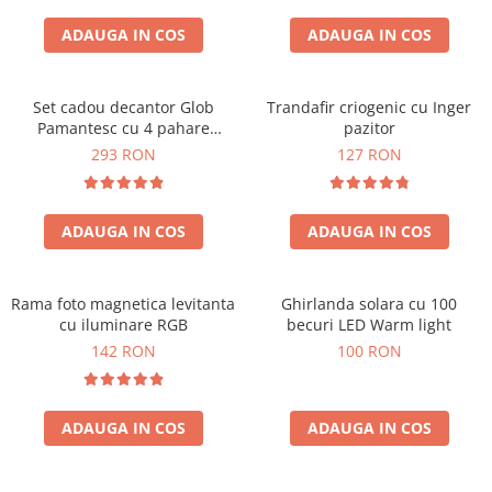
Cadouri Sfantul Andrei
Cadouri Fete
Cani si Termosuri
Cadouri Sfantul Alexandru
ADAUGA IN COS
ADAUGA IN COS
Pentru Copilul din tine
Jocuri si Puzzle
Cadouri Sfanta Ana
Cadouri Haioase
Produse pentru Calatorie
Cadouri Constantin si Elena
Set cadou decantor Glob
Trandafir criogenic cu Inger
Cadouri de Casa Noua
Seturi de caligrafie
Pamantesc cu 4 pahare
pazitor
Cadouri Sfanta Maria
Cadouri Majorat
Deluxe
293 RON
127 RON
Cadouri Sfintii Mihail si Gavriil
Cadouri pentru Nasi
Cadouri pentru Bunici
ADAUGA IN COS
ADAUGA IN COS
Cadouri pentru Prieteni
Cadouri pentru Sefi
Rama foto magnetica levitanta
Ghirlanda solara cu 100
Cel ce are tot
cu iluminare RGB
becuri LED Warm light
Cadouri Nunta si Cununie civila
142 RON
100 RON
ADAUGA IN COS
ADAUGA IN COS