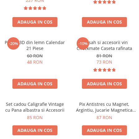
227 RON
ADAUGA IN COS
ADAUGA IN COS
Puzzle 3D din lemn Calendar
Set sah si accesorii vin
-20%
-10%
21 Piese
Checkmate Caseta rafinata
60 RON
81 RON
48 RON
73 RON
ADAUGA IN COS
ADAUGA IN COS
Set cadou Caligrafie Vintage
Pix Antistres cu Magnet,
cu Pana albastra si Accesorii
Argintiu, Jucarie Magnetica
pentru Birou
85 RON
87 RON
ADAUGA IN COS
ADAUGA IN COS