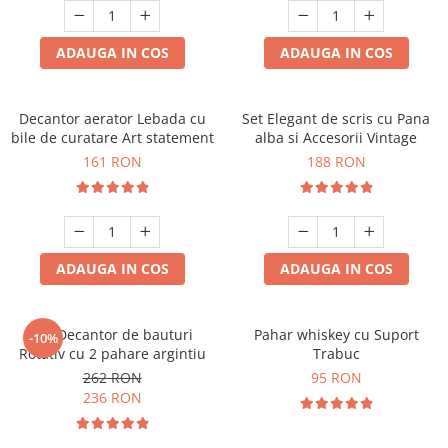
ADAUGA IN COS
ADAUGA IN COS
Decantor aerator Lebada cu
Set Elegant de scris cu Pana
bile de curatare Art statement
alba si Accesorii Vintage
161 RON
188 RON
ADAUGA IN COS
ADAUGA IN COS
Set Decantor de bauturi
Pahar whiskey cu Suport
-10%
Rotativ cu 2 pahare argintiu
Trabuc
262 RON
95 RON
236 RON