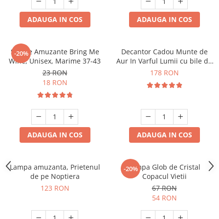
ADAUGA IN COS
ADAUGA IN COS
Sosete Amuzante Bring Me
Decantor Cadou Munte de
-20%
Wine, Unisex, Marime 37-43
Aur In Varful Lumii cu bile de
curatare
23 RON
178 RON
18 RON
ADAUGA IN COS
ADAUGA IN COS
Lampa amuzanta, Prietenul
Lampa Glob de Cristal
-20%
de pe Noptiera
Copacul Vietii
123 RON
67 RON
54 RON