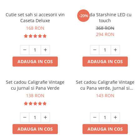
Cutie set sah si accesorii vin
Oglinda Starshine LED cu
-20%
Caseta Deluxe
touch
168 RON
368 RON
294 RON
ADAUGA IN COS
ADAUGA IN COS
Set cadou Caligrafie Vintage
Set cadou Caligrafie Vintage
cu Jurnal si Pana Verde
cu Pana verde, Jurnal si
Suport pentru stilou, 9 piese
138 RON
143 RON
ADAUGA IN COS
ADAUGA IN COS