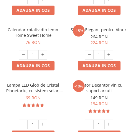
ADAUGA IN COS
ADAUGA IN COS
Calendar rotativ din lemn
Suport Elegant pentru Vinuri
-15%
Home Sweet Home
264 RON
76 RON
224 RON
ADAUGA IN COS
ADAUGA IN COS
Lampa LED Glob de Cristal
Aerator Decantor vin cu
-10%
Planetariu, cu sistem solar,
suport arcuit
cadou captivant
69 RON
149 RON
134 RON