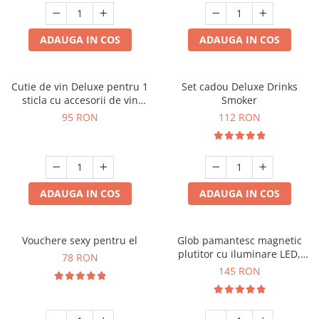
ADAUGA IN COS
ADAUGA IN COS
Cutie de vin Deluxe pentru 1
Set cadou Deluxe Drinks
sticla cu accesorii de vin
Smoker
incluse interior oranj
95 RON
112 RON
ADAUGA IN COS
ADAUGA IN COS
Vouchere sexy pentru el
Glob pamantesc magnetic
plutitor cu iluminare LED,
78 RON
Forma C
145 RON