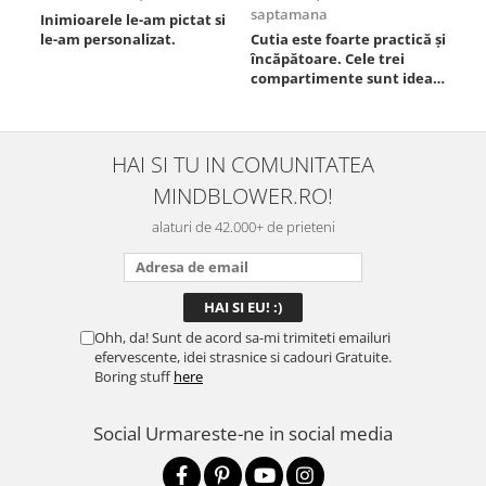
saptamana
Inimioarele le-am pictat si
Umb
le-am personalizat.
Cutia este foarte practică și
poz
încăpătoare. Cele trei
ori
compartimente sunt ideale
chi
pentru a separa
Mat
alimentele, iar închiderea
se 
este sigură, fără scurgeri. O
dim
folosesc aproape zilnic la
pot
HAI SI TU IN COMUNITATEA
serviciu și sunt foarte
mul
MINDBLOWER.RO!
mulțumită.
rec
ceva
alaturi de 42.000+ de prieteni
Ohh, da! Sunt de acord sa-mi trimiteti emailuri
efervescente, idei strasnice si cadouri Gratuite.
Boring stuff
here
Social
Urmareste-ne in social media