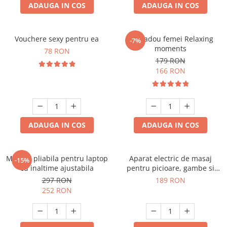
ADAUGA IN COS
ADAUGA IN COS
Vouchere sexy pentru ea
Set cadou femei Relaxing
-7%
moments
78 RON
179 RON
166 RON
ADAUGA IN COS
ADAUGA IN COS
Masuta pliabila pentru laptop
Aparat electric de masaj
-15%
cu inaltime ajustabila
pentru picioare, gambe si
brate
297 RON
189 RON
252 RON