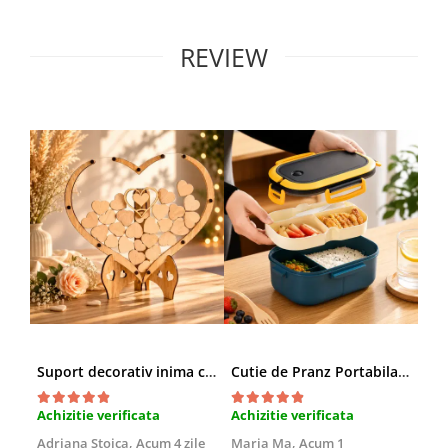
REVIEW
Suport decorativ inima cu mesaje, Cadou cu suflet
Cutie de Pranz Portabila cu Compartimente
Achizitie verificata
Achizitie verificata
Ach
Adriana Stoica,
Acum 4 zile
Maria Ma,
Acum 1
Sof