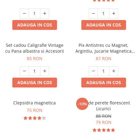
ADAUGA IN COS
ADAUGA IN COS
Set cadou Caligrafie Vintage
Pix Antistres cu Magnet,
cu Pana albastra si Accesorii
Argintiu, Jucarie Magnetica
pentru Birou
85 RON
87 RON
ADAUGA IN COS
ADAUGA IN COS
Clepsidra magnetica
Ceas de perete florescent
-10%
Licurici
75 RON
88 RON
79 RON