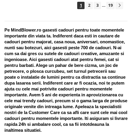
1
2
3
19
...
Pe MindBlower.ro gasesti cadouri pentru toate momentele 
importante din viata ta. Indiferent daca esti in cautare de 
cadouri pentru majorat, casa noua, aniversari, onomastice, 
nunti sau botezuri, aici gasesti peste 700 de cadouri. N-ai 
cum sa dai gres cu sutele de cadouri creative, amuzante si 
ingenioase. Aici gasesti cadouri atat pentru femei, cat si 
pentru barbati. Alege un pahar de bere cizma, un joc de 
petrecere, o plosca curcubeu, set turnul petrecerii sau 
poate o instalatie de lumini pentru ca distractia sa continue 
dupa lasarea serii. Indiferent care ar fi ocazia, noi te putem 
ajuta cu cele mai potrivite cadouri pentru momentele 
importante. Avem 5 ani de experienta in aprovizionarea cu 
cele mai trendy cadouri, precum si o gama larga de produse 
originale venite din intreaga lume. Apeleaza la specialistii 
nostri de la Customer Care ca sa afli care sunt cele mai cool 
cadouri pentru momentele importante. Iti asiguram si livrare 
rapida 24h si ambalare cool, ca sa fii intotdeauna la 
inaltimea situatiei. 