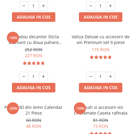
ADAUGA IN COS
ADAUGA IN COS
Set cadou decantor Sticla
Valiza Deluxe cu accesorii de
-10%
Diamant cu doua pahare
vin Premium set 9 piese
Deluxe
252 RON
175 RON
227 RON
ADAUGA IN COS
ADAUGA IN COS
Puzzle 3D din lemn Calendar
Set sah si accesorii vin
-20%
-10%
21 Piese
Checkmate Caseta rafinata
60 RON
81 RON
48 RON
73 RON