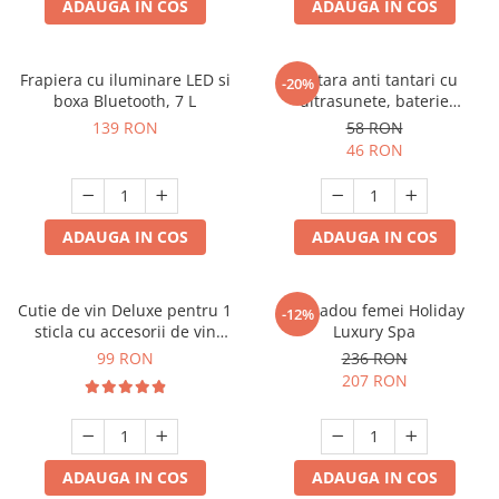
ADAUGA IN COS
ADAUGA IN COS
Frapiera cu iluminare LED si
Bratara anti tantari cu
-20%
boxa Bluetooth, 7 L
ultrasunete, baterie
reincarcabila 90mAh
139 RON
58 RON
46 RON
ADAUGA IN COS
ADAUGA IN COS
Cutie de vin Deluxe pentru 1
Set cadou femei Holiday
-12%
sticla cu accesorii de vin
Luxury Spa
incluse piele ecologica de
99 RON
236 RON
crocodil
207 RON
ADAUGA IN COS
ADAUGA IN COS