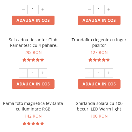
Cadouri Zodia Pesti
Cadouri Sfantul Andrei
Cadouri Fete
Cani si Termosuri
Cadouri Sfantul Alexandru
Pentru Copilul din tine
Jocuri si Puzzle
Cadouri Sfanta Ana
ADAUGA IN COS
ADAUGA IN COS
Cadouri Haioase
Produse pentru Calatorie
Cadouri Constantin si Elena
Cadouri de Casa Noua
Seturi de caligrafie
Cadouri Sfanta Maria
Cadouri Majorat
Set cadou decantor Glob
Trandafir criogenic cu Inger
Pamantesc cu 4 pahare
pazitor
Cadouri Sfintii Mihail si Gavriil
Cadouri pentru Nasi
Deluxe
293 RON
127 RON
Cadouri pentru Bunici
Cadouri pentru Prieteni
Cadouri pentru Sefi
ADAUGA IN COS
ADAUGA IN COS
Cel ce are tot
Cadouri Nunta si Cununie civila
Rama foto magnetica levitanta
Ghirlanda solara cu 100
cu iluminare RGB
becuri LED Warm light
142 RON
100 RON