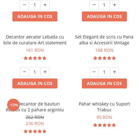
ADAUGA IN COS
ADAUGA IN COS
Decantor aerator Lebada cu
Set Elegant de scris cu Pana
bile de curatare Art statement
alba si Accesorii Vintage
161 RON
188 RON
ADAUGA IN COS
ADAUGA IN COS
Set Decantor de bauturi
Pahar whiskey cu Suport
-10%
Rotativ cu 2 pahare argintiu
Trabuc
262 RON
95 RON
236 RON