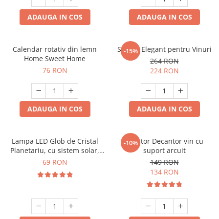
ADAUGA IN COS
ADAUGA IN COS
Calendar rotativ din lemn
Suport Elegant pentru Vinuri
-15%
Home Sweet Home
264 RON
76 RON
224 RON
ADAUGA IN COS
ADAUGA IN COS
Lampa LED Glob de Cristal
Aerator Decantor vin cu
-10%
Planetariu, cu sistem solar,
suport arcuit
cadou captivant
69 RON
149 RON
134 RON