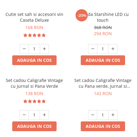
Cutie set sah si accesorii vin
Oglinda Starshine LED cu
-20%
Caseta Deluxe
touch
168 RON
368 RON
294 RON
ADAUGA IN COS
ADAUGA IN COS
Set cadou Caligrafie Vintage
Set cadou Caligrafie Vintage
cu Jurnal si Pana Verde
cu Pana verde, Jurnal si
Suport pentru stilou, 9 piese
138 RON
143 RON
ADAUGA IN COS
ADAUGA IN COS