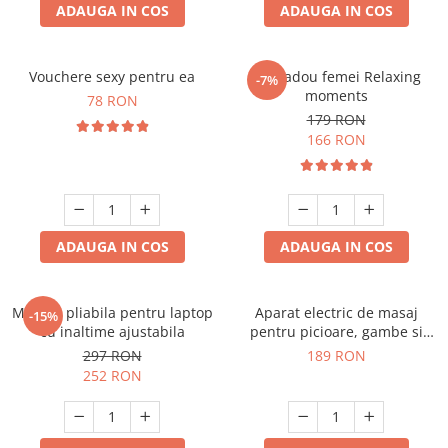
ADAUGA IN COS
ADAUGA IN COS
Vouchere sexy pentru ea
Set cadou femei Relaxing
-7%
moments
78 RON
179 RON
166 RON
ADAUGA IN COS
ADAUGA IN COS
Masuta pliabila pentru laptop
Aparat electric de masaj
-15%
cu inaltime ajustabila
pentru picioare, gambe si
brate
297 RON
189 RON
252 RON