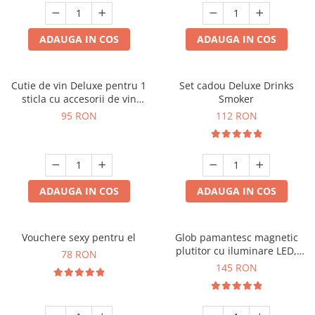
ADAUGA IN COS
ADAUGA IN COS
Cutie de vin Deluxe pentru 1
Set cadou Deluxe Drinks
sticla cu accesorii de vin
Smoker
incluse interior oranj
95 RON
112 RON
ADAUGA IN COS
ADAUGA IN COS
Vouchere sexy pentru el
Glob pamantesc magnetic
plutitor cu iluminare LED,
78 RON
Forma C
145 RON