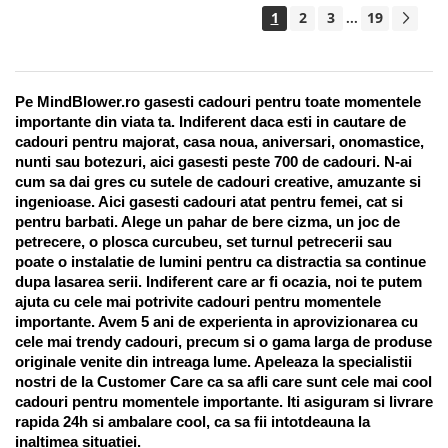
1
2
3
19
...
Pe MindBlower.ro gasesti cadouri pentru toate momentele 
importante din viata ta. Indiferent daca esti in cautare de 
cadouri pentru majorat, casa noua, aniversari, onomastice, 
nunti sau botezuri, aici gasesti peste 700 de cadouri. N-ai 
cum sa dai gres cu sutele de cadouri creative, amuzante si 
ingenioase. Aici gasesti cadouri atat pentru femei, cat si 
pentru barbati. Alege un pahar de bere cizma, un joc de 
petrecere, o plosca curcubeu, set turnul petrecerii sau 
poate o instalatie de lumini pentru ca distractia sa continue 
dupa lasarea serii. Indiferent care ar fi ocazia, noi te putem 
ajuta cu cele mai potrivite cadouri pentru momentele 
importante. Avem 5 ani de experienta in aprovizionarea cu 
cele mai trendy cadouri, precum si o gama larga de produse 
originale venite din intreaga lume. Apeleaza la specialistii 
nostri de la Customer Care ca sa afli care sunt cele mai cool 
cadouri pentru momentele importante. Iti asiguram si livrare 
rapida 24h si ambalare cool, ca sa fii intotdeauna la 
inaltimea situatiei. 