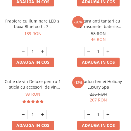
ADAUGA IN COS
ADAUGA IN COS
Frapiera cu iluminare LED si
Bratara anti tantari cu
-20%
boxa Bluetooth, 7 L
ultrasunete, baterie
reincarcabila 90mAh
139 RON
58 RON
46 RON
ADAUGA IN COS
ADAUGA IN COS
Cutie de vin Deluxe pentru 1
Set cadou femei Holiday
-12%
sticla cu accesorii de vin
Luxury Spa
incluse piele ecologica de
99 RON
236 RON
crocodil
207 RON
ADAUGA IN COS
ADAUGA IN COS