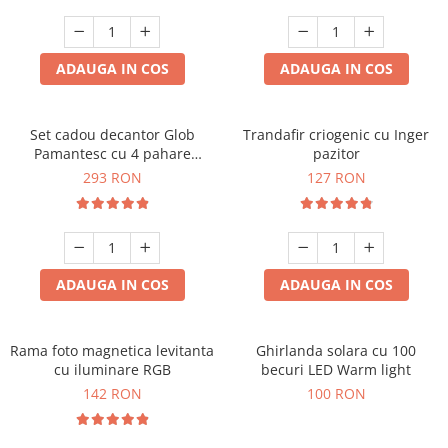
Cadouri Sfantul Andrei
Cadouri Fete
Cani si Termosuri
Cadouri Sfantul Alexandru
Pentru Copilul din tine
Jocuri si Puzzle
Cadouri Sfanta Ana
ADAUGA IN COS
ADAUGA IN COS
Cadouri Haioase
Produse pentru Calatorie
Cadouri Constantin si Elena
Cadouri de Casa Noua
Seturi de caligrafie
Cadouri Sfanta Maria
Cadouri Majorat
Set cadou decantor Glob
Trandafir criogenic cu Inger
Pamantesc cu 4 pahare
pazitor
Cadouri Sfintii Mihail si Gavriil
Cadouri pentru Nasi
Deluxe
293 RON
127 RON
Cadouri pentru Bunici
Cadouri pentru Prieteni
Cadouri pentru Sefi
ADAUGA IN COS
ADAUGA IN COS
Cel ce are tot
Cadouri Nunta si Cununie civila
Rama foto magnetica levitanta
Ghirlanda solara cu 100
cu iluminare RGB
becuri LED Warm light
142 RON
100 RON