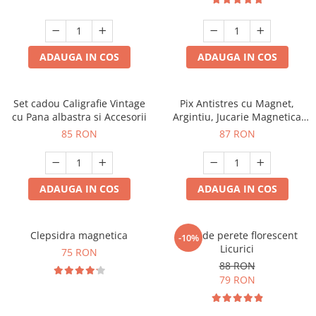
ADAUGA IN COS
ADAUGA IN COS
Set cadou Caligrafie Vintage
Pix Antistres cu Magnet,
cu Pana albastra si Accesorii
Argintiu, Jucarie Magnetica
pentru Birou
85 RON
87 RON
ADAUGA IN COS
ADAUGA IN COS
Clepsidra magnetica
Ceas de perete florescent
-10%
Licurici
75 RON
88 RON
79 RON