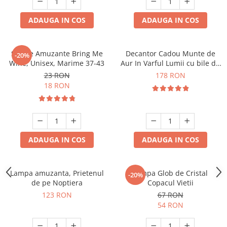
ADAUGA IN COS
ADAUGA IN COS
Sosete Amuzante Bring Me
Decantor Cadou Munte de
-20%
Wine, Unisex, Marime 37-43
Aur In Varful Lumii cu bile de
curatare
23 RON
178 RON
18 RON
ADAUGA IN COS
ADAUGA IN COS
Lampa amuzanta, Prietenul
Lampa Glob de Cristal
-20%
de pe Noptiera
Copacul Vietii
123 RON
67 RON
54 RON