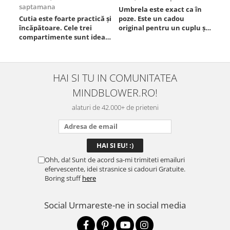
saptamana
Umbrela este exact ca în
Foa
Cutia este foarte practică și
poze. Este un cadou
Est
încăpătoare. Cele trei
original pentru un cuplu și
compartimente sunt ideale
chiar atrage atenția.
pentru a separa
Materialul este rezistent,
alimentele, iar închiderea
se deschide ușor, iar
este sigură, fără scurgeri. O
dimensiunea este
folosesc aproape zilnic la
potrivită. Sunt foarte
HAI SI TU IN COMUNITATEA
serviciu și sunt foarte
mulțumită de achiziție și o
MINDBLOWER.RO!
mulțumită.
recomand celor care vor
ceva ...
alaturi de 42.000+ de prieteni
Ohh, da! Sunt de acord sa-mi trimiteti emailuri
efervescente, idei strasnice si cadouri Gratuite.
Boring stuff
here
Social
Urmareste-ne in social media