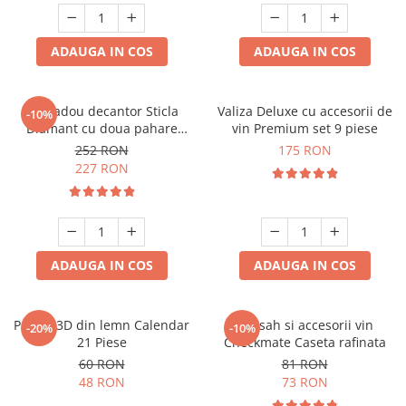
ADAUGA IN COS
ADAUGA IN COS
Set cadou decantor Sticla
Valiza Deluxe cu accesorii de
-10%
Diamant cu doua pahare
vin Premium set 9 piese
Deluxe
252 RON
175 RON
227 RON
ADAUGA IN COS
ADAUGA IN COS
Puzzle 3D din lemn Calendar
Set sah si accesorii vin
-20%
-10%
21 Piese
Checkmate Caseta rafinata
60 RON
81 RON
48 RON
73 RON