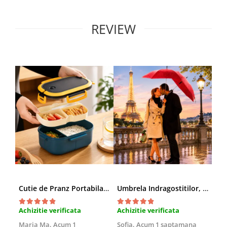
REVIEW
Cutie de Pranz Portabila cu Compartimente
Umbrela Indragostitilor, Inima rosie
Amb
Achizitie verificata
Achizitie verificata
Ach
Maria Ma,
Acum 1
Sofia,
Acum 1 saptamana
Pau