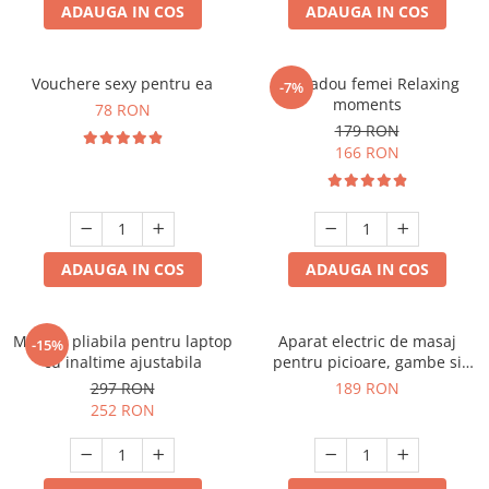
ADAUGA IN COS
ADAUGA IN COS
Vouchere sexy pentru ea
Set cadou femei Relaxing
-7%
moments
78 RON
179 RON
166 RON
ADAUGA IN COS
ADAUGA IN COS
Masuta pliabila pentru laptop
Aparat electric de masaj
-15%
cu inaltime ajustabila
pentru picioare, gambe si
brate
297 RON
189 RON
252 RON