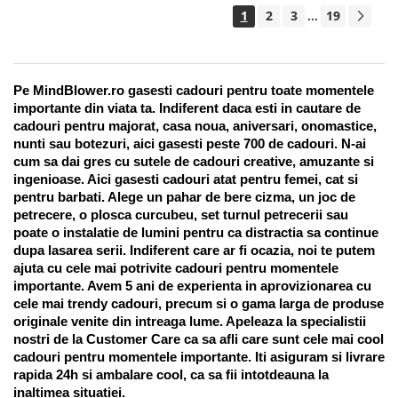
1
2
3
19
...
Pe MindBlower.ro gasesti cadouri pentru toate momentele 
importante din viata ta. Indiferent daca esti in cautare de 
cadouri pentru majorat, casa noua, aniversari, onomastice, 
nunti sau botezuri, aici gasesti peste 700 de cadouri. N-ai 
cum sa dai gres cu sutele de cadouri creative, amuzante si 
ingenioase. Aici gasesti cadouri atat pentru femei, cat si 
pentru barbati. Alege un pahar de bere cizma, un joc de 
petrecere, o plosca curcubeu, set turnul petrecerii sau 
poate o instalatie de lumini pentru ca distractia sa continue 
dupa lasarea serii. Indiferent care ar fi ocazia, noi te putem 
ajuta cu cele mai potrivite cadouri pentru momentele 
importante. Avem 5 ani de experienta in aprovizionarea cu 
cele mai trendy cadouri, precum si o gama larga de produse 
originale venite din intreaga lume. Apeleaza la specialistii 
nostri de la Customer Care ca sa afli care sunt cele mai cool 
cadouri pentru momentele importante. Iti asiguram si livrare 
rapida 24h si ambalare cool, ca sa fii intotdeauna la 
inaltimea situatiei. 