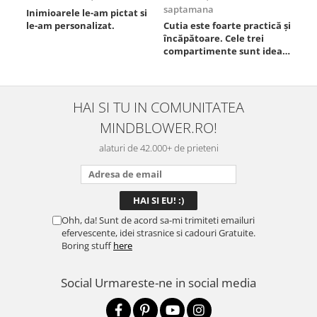
saptamana
Inimioarele le-am pictat si
Umb
le-am personalizat.
Cutia este foarte practică și
poz
încăpătoare. Cele trei
ori
compartimente sunt ideale
chi
pentru a separa
Mat
alimentele, iar închiderea
se 
este sigură, fără scurgeri. O
dim
folosesc aproape zilnic la
pot
HAI SI TU IN COMUNITATEA
serviciu și sunt foarte
mul
MINDBLOWER.RO!
mulțumită.
rec
ceva
alaturi de 42.000+ de prieteni
Ohh, da! Sunt de acord sa-mi trimiteti emailuri
efervescente, idei strasnice si cadouri Gratuite.
Boring stuff
here
Social
Urmareste-ne in social media