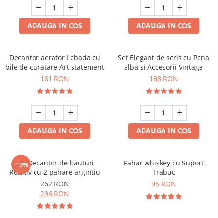
ADAUGA IN COS
ADAUGA IN COS
Decantor aerator Lebada cu
Set Elegant de scris cu Pana
bile de curatare Art statement
alba si Accesorii Vintage
161 RON
188 RON
ADAUGA IN COS
ADAUGA IN COS
Set Decantor de bauturi
Pahar whiskey cu Suport
-10%
Rotativ cu 2 pahare argintiu
Trabuc
262 RON
95 RON
236 RON