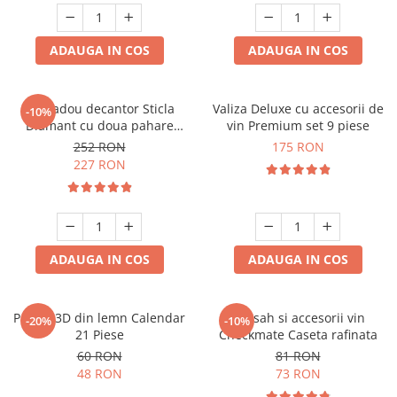
ADAUGA IN COS
ADAUGA IN COS
Set cadou decantor Sticla
Valiza Deluxe cu accesorii de
-10%
Diamant cu doua pahare
vin Premium set 9 piese
Deluxe
252 RON
175 RON
227 RON
ADAUGA IN COS
ADAUGA IN COS
Puzzle 3D din lemn Calendar
Set sah si accesorii vin
-20%
-10%
21 Piese
Checkmate Caseta rafinata
60 RON
81 RON
48 RON
73 RON