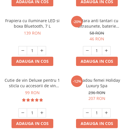
ADAUGA IN COS
ADAUGA IN COS
Frapiera cu iluminare LED si
Bratara anti tantari cu
-20%
boxa Bluetooth, 7 L
ultrasunete, baterie
reincarcabila 90mAh
139 RON
58 RON
46 RON
ADAUGA IN COS
ADAUGA IN COS
Cutie de vin Deluxe pentru 1
Set cadou femei Holiday
-12%
sticla cu accesorii de vin
Luxury Spa
incluse piele ecologica de
99 RON
236 RON
crocodil
207 RON
ADAUGA IN COS
ADAUGA IN COS