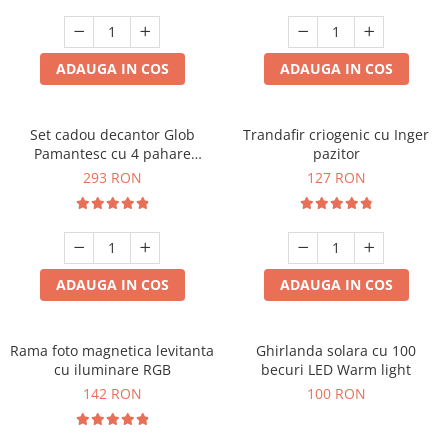
Cadouri Sfantul Andrei
Cadouri Fete
Cani si Termosuri
Cadouri Sfantul Alexandru
Pentru Copilul din tine
Jocuri si Puzzle
Cadouri Sfanta Ana
ADAUGA IN COS
ADAUGA IN COS
Cadouri Haioase
Produse pentru Calatorie
Cadouri Constantin si Elena
Cadouri de Casa Noua
Seturi de caligrafie
Cadouri Sfanta Maria
Cadouri Majorat
Set cadou decantor Glob
Trandafir criogenic cu Inger
Pamantesc cu 4 pahare
pazitor
Cadouri Sfintii Mihail si Gavriil
Cadouri pentru Nasi
Deluxe
293 RON
127 RON
Cadouri pentru Bunici
Cadouri pentru Prieteni
Cadouri pentru Sefi
ADAUGA IN COS
ADAUGA IN COS
Cel ce are tot
Cadouri Nunta si Cununie civila
Rama foto magnetica levitanta
Ghirlanda solara cu 100
cu iluminare RGB
becuri LED Warm light
142 RON
100 RON