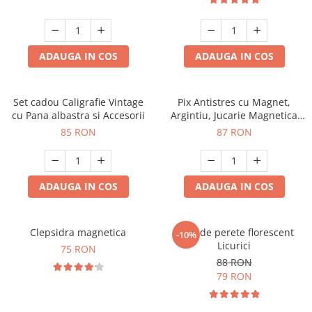
ADAUGA IN COS
ADAUGA IN COS
Set cadou Caligrafie Vintage
Pix Antistres cu Magnet,
cu Pana albastra si Accesorii
Argintiu, Jucarie Magnetica
pentru Birou
85 RON
87 RON
ADAUGA IN COS
ADAUGA IN COS
Clepsidra magnetica
Ceas de perete florescent
-10%
Licurici
75 RON
88 RON
79 RON