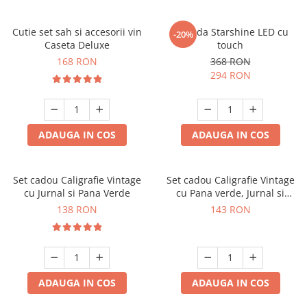
Cutie set sah si accesorii vin
Oglinda Starshine LED cu
-20%
Caseta Deluxe
touch
168 RON
368 RON
294 RON
ADAUGA IN COS
ADAUGA IN COS
Set cadou Caligrafie Vintage
Set cadou Caligrafie Vintage
cu Jurnal si Pana Verde
cu Pana verde, Jurnal si
Suport pentru stilou, 9 piese
138 RON
143 RON
ADAUGA IN COS
ADAUGA IN COS