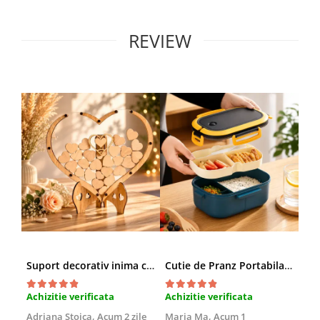
REVIEW
Suport decorativ inima cu mesaje, Cadou cu suflet
Cutie de Pranz Portabila cu Compartimente
Achizitie verificata
Achizitie verificata
Ach
Adriana Stoica,
Acum 2 zile
Maria Ma,
Acum 1
Sof