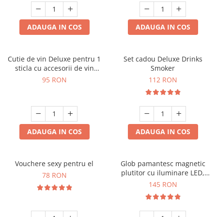
ADAUGA IN COS
ADAUGA IN COS
Cutie de vin Deluxe pentru 1
Set cadou Deluxe Drinks
sticla cu accesorii de vin
Smoker
incluse interior oranj
95 RON
112 RON
ADAUGA IN COS
ADAUGA IN COS
Vouchere sexy pentru el
Glob pamantesc magnetic
plutitor cu iluminare LED,
78 RON
Forma C
145 RON