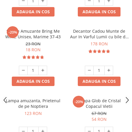
ADAUGA IN COS
ADAUGA IN COS
Sosete Amuzante Bring Me
Decantor Cadou Munte de
-20%
Wine, Unisex, Marime 37-43
Aur In Varful Lumii cu bile de
curatare
23 RON
178 RON
18 RON
ADAUGA IN COS
ADAUGA IN COS
Lampa amuzanta, Prietenul
Lampa Glob de Cristal
-20%
de pe Noptiera
Copacul Vietii
123 RON
67 RON
54 RON