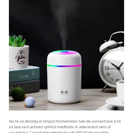
Nu te va deranja in timpul momentelor tale de concentrare si te
va lasa sa-ti activezi spiritul meditativ in adevaratul sens al
cuvantului. Capacitatea generoasa de 300 ml de apa este