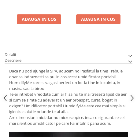
ADAUGA IN COS
ADAUGA IN COS
Detalii
Descriere
Daca nu poti ajunge la SPA, aducem noi rasfatul la tine! Trebuie
doar sa indraznesti sa pui in cos acest umidificator portabil
HumidifyMe care-si va gasi perfect un loc la tine in locuinta, in
masina sau la birou.
Te-ai intrebat vreodata cum ar fi sa nu te mai trezesti lipsit de aer
si cum se simte cu adevarat un aer proaspat, curat, bogat in
oxigen? Umidificator portabil HumidifyMe este cea mai simpla si
igienica solutie oriunde te-ai afla.
Are dimensiuni mici, dar nu microscopice, insa cu siguranta e cel
mai silentios umidificator pe care l-ai intalnit pana acum.