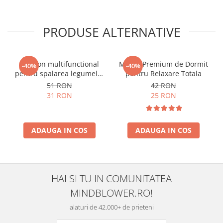
PRODUSE ALTERNATIVE
Castron multifunctional
Masca Premium de Dormit
-40%
-40%
pentru spalarea legumelor
pentru Relaxare Totala
si fructelor
51 RON
42 RON
31 RON
25 RON
ADAUGA IN COS
ADAUGA IN COS
HAI SI TU IN COMUNITATEA
MINDBLOWER.RO!
alaturi de 42.000+ de prieteni