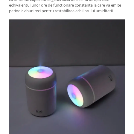
echivalentul unor ore de functionare constanta la care va emite
periodic aburi reci pentru restabilirea echilibrului umiditatii.