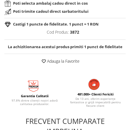
Poti selecta ambalaj cadou direct in cos
Poti trimite cadoul direct sarbatoritului
Castigi
1
puncte de fidelitate. 1 punct = 1 RON
Cod Produs:
3872
La achizitionarea acestui produs primiti
1
punct de fidelitate
Adauga la Favorite
481.000+ Clienti Fericiti
Garantia Calitatii
De 13 ani, oferim experiențe
97.8% dintre clienții noștri adoră
fantastice și grijă impecabilă pentru
calitatea produselor.
fiecare client
FRECVENT CUMPARATE