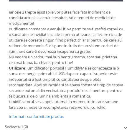
Iar cele 2 trepte ajustabile vor putea face fata indiferent de
conditia actuala a aerului respirat. Adio temeri de medici si de
medicamente!
Purificarea constanta a aerului iti va permite sa-ti rasfeti corpul cu
o sanatate de invidiat inca de la prima utilizare. La fiecare ciclu de
utilizare se opreste singur, fiind perfect chiar si pentru cei care au
retineri de memorie. Si dispune inclusiv de un sistem cochet de
iluminare care-ti decoreaza incaperea cu gratie.
Nu vedem un cadou mai bun pentru mama, sora sau prietena
cea mai buna, ba chiar si pentru tine!
Utilizare:
Umidificator portabil HumidifyMe se conecteaza la o
sursa de energie prin cablul USB dupa ce capacul superior este
indepartat si a fost umplut cu cantitatea de apa plata
recomandata. Apoi se inchide si se apasa constant timp de cateva
secunde butonul din vecinatatea portului de alimentare pentru a
te bucura si de o lumina ambientala romantica.
Umidificatorul se va opri automat in momentul in care ramane
fara apa si necesita recompletarea rezervorului cu lichid.
Informatii conformitate produs
Review-uri
(0)