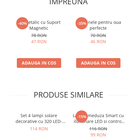
IMPREUNA
Pix Metalic cu Suport
Set 4 inele pentru oua
R
-40%
-35%
Magnetic
perfecte
d
78 RON
70 RON
47 RON
46 RON
ADAUGA IN COS
ADAUGA IN COS
PRODUSE SIMILARE
Set 4 lampi solare
Lampa meduza Smart cu
B
-15%
decorative cu 320 LED-
iluminare LED si control
uri, rezistente la apa,
vocal
114 RON
116 RON
IP65
99 RON