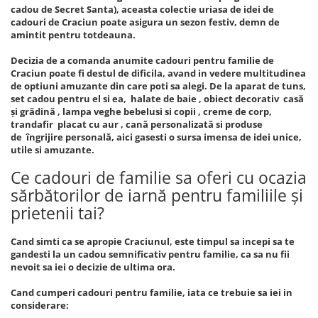
cadou de Secret Santa), aceasta colectie uriasa de idei de
cadouri de Craciun poate asigura un sezon festiv, demn de
amintit pentru totdeauna.
Decizia de a comanda anumite cadouri pentru familie de
Craciun poate fi destul de dificila, avand in vedere multitudinea
de optiuni amuzante din care poti sa alegi. De la aparat de tuns,
set cadou pentru el si ea, halate de baie , obiect decorativ casă
și grădină , lampa veghe bebelusi si copii , creme de corp,
trandafir placat cu aur , cană personalizată si produse
de îngrijire personală, aici gasesti o sursa imensa de idei unice,
utile si amuzante.
Ce cadouri de familie sa oferi cu ocazia
sărbătorilor de iarnă pentru familiile și
prietenii tai?
Cand simti ca se apropie Craciunul, este timpul sa incepi sa te
gandesti la un cadou semnificativ pentru familie, ca sa nu fii
nevoit sa iei o decizie de ultima ora.
Cand cumperi cadouri pentru familie, iata ce trebuie sa iei in
considerare: