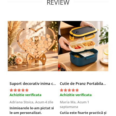
REVIEW
Suport decorativ inima cu mesaje, Cadou cu suflet
Cutie de Pranz Portabila cu Compartimente
Achizitie verificata
Achizitie verificata
Ach
Adriana Stoica,
Acum 4 zile
Maria Ma,
Acum 1
Sof
saptamana
Inimioarele le-am pictat si
Umb
le-am personalizat.
Cutia este foarte practică și
poz