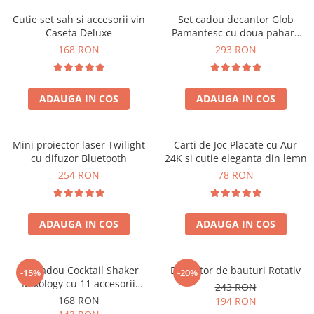
Cutie set sah si accesorii vin
Set cadou decantor Glob
Caseta Deluxe
Pamantesc cu doua pahare
Deluxe
168 RON
293 RON
ADAUGA IN COS
ADAUGA IN COS
Mini proiector laser Twilight
Carti de Joc Placate cu Aur
cu difuzor Bluetooth
24K si cutie eleganta din lemn
254 RON
78 RON
ADAUGA IN COS
ADAUGA IN COS
Set cadou Cocktail Shaker
Decantor de bauturi Rotativ
-15%
-20%
Mixology cu 11 accesorii
243 RON
750ml Argintiu
168 RON
194 RON