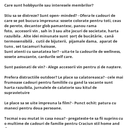
Care sunt hobbyurile sau interesele membrilor?
Stiu sa se distreze? Sunt open- minded? - Ofera-le cadouri de
care se pot bucura impreuna: sosete colorate pentru toti, ceas
de perete, decantor glob pamantesc, panou rama
foto, accesorii vin , sah in 3 sau alte jocuri de societate, harta
razuibila . Alte idei minunate sunt șorț de bucătărie, cană
termosensibilă , cutii de bijuterii, pijamale dama, aparat de
tuns , set tacamuri haioase,
Sunt atenti cu sanatatea lor? - uita-te la cadourile de wellness,
sosete amuzante, cardurile self care.
Sunt pasionati de vin? - Alege accesorii vin pentru zi de naștere.
Prefera distractiile outdoor? Le place sa calatoreasca? - cele mai
frumoase cadouri pentru familiile cu gand la vacante sunt
harta razuibila, jurnalele de calatorie sau kitul de
supravietuire
Le place sa se uite impreuna la film? - Punct ochit: patura cu
maneci pentru doua persoane.
Tocmai s-au mutat in casa noua? - pregateste-te sa fii suprins cu
o multime de cadouri de familie pentru Craciun stil home and