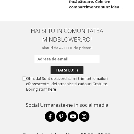
încăpătoare. Cele trei
ori
compartimente sunt ideale
chi
pentru a separa
Mat
alimentele, iar închiderea
se 
este sigură, fără scurgeri. O
dim
folosesc aproape zilnic la
pot
HAI SI TU IN COMUNITATEA
serviciu și sunt foarte
mul
MINDBLOWER.RO!
mulțumită.
rec
ceva
alaturi de 42.000+ de prieteni
Ohh, da! Sunt de acord sa-mi trimiteti emailuri
efervescente, idei strasnice si cadouri Gratuite.
Boring stuff
here
Social
Urmareste-ne in social media