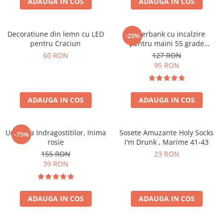
ADAUGA IN COS
ADAUGA IN COS
Decoratiune din lemn cu LED
Powerbank cu incalzire
-25%
pentru Craciun
pentru maini 55 grade
Bucuria frigurosilor
60 RON
127 RON
10000mAh
95 RON
ADAUGA IN COS
ADAUGA IN COS
Umbrela Indragostitilor, Inima
Sosete Amuzante Holy Socks
-75%
rosie
I'm Drunk , Marime 41-43
155 RON
23 RON
39 RON
ADAUGA IN COS
ADAUGA IN COS