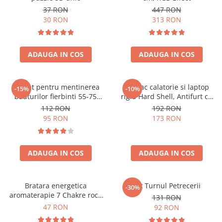
37 RON
447 RON
30 RON
313 RON
ADAUGA IN COS
ADAUGA IN COS
Aparat pentru mentinerea
Rucsac calatorie si laptop
-15%
-10%
bauturilor fierbinti 55-75
rigid Hard Shell, Antifurt cu
grade
port USB, Waterproof,
112 RON
192 RON
44x30x17 cm,
95 RON
173 RON
Compartimentare inteligenta,
Unisex, Negru
ADAUGA IN COS
ADAUGA IN COS
Bratara energetica
Set Turnul Petrecerii
-30%
aromaterapie 7 Chakre roca
131 RON
vulcanica
47 RON
92 RON