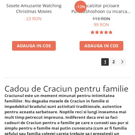
Sosete Amuzante Watching
Incalzitor picioare
-12%
Christmas Movies
PufosuShoshoon cu incarcare
USB
23 RON
113 RON
99 RON
ADAUGA IN COS
ADAUGA IN COS
1
2
Cadou de Craciun pentru familie
Craciunul este un moment minunat pentru intimitatea
familiilor. Nu degeaba mesele de Craciun in familie si
impodobitul bradului sunt activitati traditionale, autentice
pentru aceasta sarbatoare. Noptile reci si lungi inseamna mai
mult timp petrecut impreuna. Indiferent daca vrei sa faci
cadouri de Craciun pentru o familie pe care o cunosti sau pur si
simplu pentru o familie mai putin cunoscuta (cum ar fi familia
sefului sau familia colegei careia trebuie sa-i pregatesti un