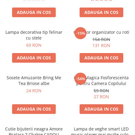
ADAUGA IN COS
ADAUGA IN COS
Lampa decorativa tip felinar
Carucior organizator cu roti
-15%
cu stele
154 RON
69 RON
131 RON
ADAUGA IN COS
ADAUGA IN COS
Sosete Amuzante Bring Me
Luna Magica Fosforescenta
-54%
Tea Briose albe
pentru Camera Copilului
24 RON
59 RON
27 RON
ADAUGA IN COS
ADAUGA IN COS
Cutie bijuterii neagra Amore
Lampa de veghe smart LED
Bratara 7 Chakre CADOU
music player mai multe culori