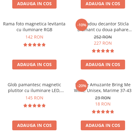
Cadouri Zodia Pesti
Cadouri Sfantul Andrei
ADAUGA IN COS
ADAUGA IN COS
Cadouri Fete
Cani si Termosuri
Cadouri Sfantul Alexandru
Pentru Copilul din tine
Jocuri si Puzzle
Cadouri Sfanta Ana
Cadouri Haioase
Rama foto magnetica levitanta
Set cadou decantor Sticla
-10%
Produse pentru Calatorie
Cadouri Constantin si Elena
cu iluminare RGB
Diamant cu doua pahare
Cadouri de Casa Noua
Seturi de caligrafie
Deluxe
142 RON
252 RON
Cadouri Sfanta Maria
Cadouri Majorat
227 RON
Cadouri Sfintii Mihail si Gavriil
Cadouri pentru Nasi
Cadouri pentru Bunici
ADAUGA IN COS
ADAUGA IN COS
Cadouri pentru Prieteni
Cadouri pentru Sefi
Glob pamantesc magnetic
Sosete Amuzante Bring Me
-20%
Cel ce are tot
plutitor cu iluminare LED,
Wine, Unisex, Marime 37-43
Forma C
Cadouri Nunta si Cununie civila
145 RON
23 RON
18 RON
ADAUGA IN COS
ADAUGA IN COS