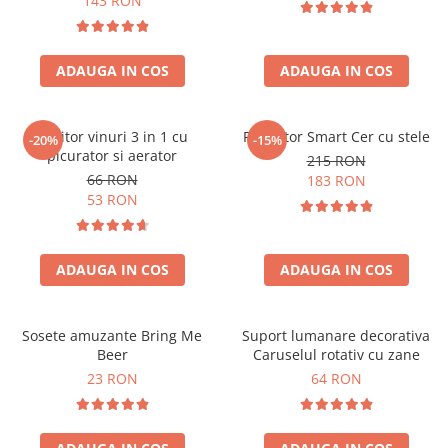
143 RON
ADAUGA IN COS
ADAUGA IN COS
Racitor vinuri 3 in 1 cu
Proiector Smart Cer cu stele
-20%
-15%
picurator si aerator
215 RON
66 RON
183 RON
53 RON
ADAUGA IN COS
ADAUGA IN COS
Sosete amuzante Bring Me
Suport lumanare decorativa
Beer
Caruselul rotativ cu zane
23 RON
64 RON