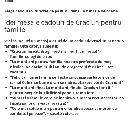
deco
Alege cadoul in funcție de pasiuni, dar si in funcție de ocazie
Idei mesaje cadouri de Craciun pentru
familie
Vrei sa incluzi un mesaj alaturi de un cadou de craciun pentru o
familie? Uite cateva sugestii:
"Craciun fericit, dragii nostri si multi ani noua!" -
familie colegi de birou
"La multi ani pentru familia noastra preferata de moș
nicolae. Va dorim multi ani de dragoste si fericire" - set
tacamuri
"Felicitari unei familii perfecte cu ocazia sărbătorilor de
iarnă! Cele mai bune urari se indreapta spre voi de Craciun!"
"La multi ani, fina. La multi ani, finule. Craciun fericit!" -
pentru șorț de bucătărie si panou rama foto
"Sunteti o familie care ne inspira si suntem recunoscatori ca
faceti parte din viata noastra!"
"Cele mai calde urari pentru o familie speciala, mereu cu
zambetul pe buze". - sosete colorate