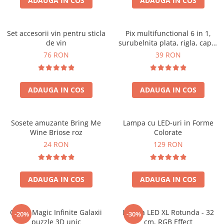
ADAUGA IN COS
ADAUGA IN COS
Set accesorii vin pentru sticla
Pix multifunctional 6 in 1,
de vin
surubelnita plata, rigla, capat
touchscreen, nivela cu bula
76 RON
39 RON
ADAUGA IN COS
ADAUGA IN COS
Sosete amuzante Bring Me
Lampa cu LED-uri in Forme
Wine Briose roz
Colorate
24 RON
129 RON
ADAUGA IN COS
ADAUGA IN COS
Cubul Magic Infinite Galaxii
Lampa LED XL Rotunda - 32
-20%
-30%
puzzle 3D unic
cm, RGB Effect