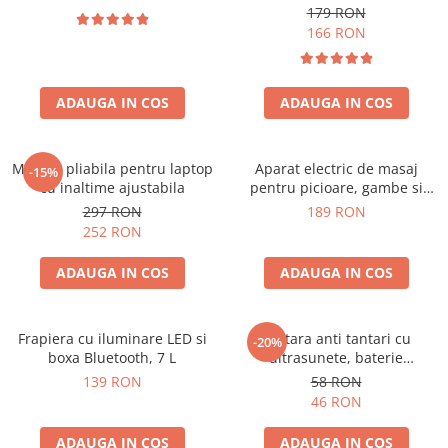
179 RON
166 RON
ADAUGA IN COS
ADAUGA IN COS
Masuta pliabila pentru laptop
Aparat electric de masaj
-15%
cu inaltime ajustabila
pentru picioare, gambe si
brate
297 RON
189 RON
252 RON
ADAUGA IN COS
ADAUGA IN COS
Frapiera cu iluminare LED si
Bratara anti tantari cu
-20%
boxa Bluetooth, 7 L
ultrasunete, baterie
reincarcabila 90mAh
139 RON
58 RON
46 RON
ADAUGA IN COS
ADAUGA IN COS