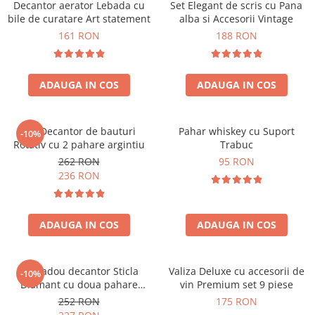
Decantor aerator Lebada cu
Set Elegant de scris cu Pana
bile de curatare Art statement
alba si Accesorii Vintage
161 RON
188 RON
ADAUGA IN COS
ADAUGA IN COS
Set Decantor de bauturi
Pahar whiskey cu Suport
-10%
Rotativ cu 2 pahare argintiu
Trabuc
262 RON
95 RON
236 RON
ADAUGA IN COS
ADAUGA IN COS
Set cadou decantor Sticla
Valiza Deluxe cu accesorii de
-10%
Diamant cu doua pahare
vin Premium set 9 piese
Deluxe
252 RON
175 RON