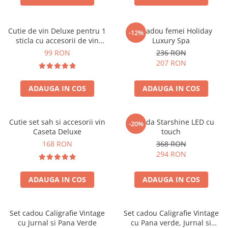
Cutie de vin Deluxe pentru 1
Set cadou femei Holiday
-12%
sticla cu accesorii de vin
Luxury Spa
incluse piele ecologica de
99 RON
236 RON
crocodil
207 RON
ADAUGA IN COS
ADAUGA IN COS
Cutie set sah si accesorii vin
Oglinda Starshine LED cu
-20%
Caseta Deluxe
touch
168 RON
368 RON
294 RON
ADAUGA IN COS
ADAUGA IN COS
Set cadou Caligrafie Vintage
Set cadou Caligrafie Vintage
cu Jurnal si Pana Verde
cu Pana verde, Jurnal si