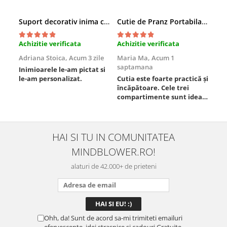
Suport decorativ inima cu mesaje, Cadou cu suflet
Cutie de Pranz Portabila cu Compartimente
Achizitie verificata
Achizitie verificata
Ach
Adriana Stoica,
Acum 3 zile
Maria Ma,
Acum 1
Sof
saptamana
Inimioarele le-am pictat si
Umb
le-am personalizat.
Cutia este foarte practică și
poz
încăpătoare. Cele trei
ori
compartimente sunt ideale
chi
pentru a separa
Mat
alimentele, iar închiderea
se 
este sigură, fără scurgeri. O
dim
folosesc aproape zilnic la
pot
HAI SI TU IN COMUNITATEA
serviciu și sunt foarte
mul
MINDBLOWER.RO!
mulțumită.
rec
ceva
alaturi de 42.000+ de prieteni
Ohh, da! Sunt de acord sa-mi trimiteti emailuri