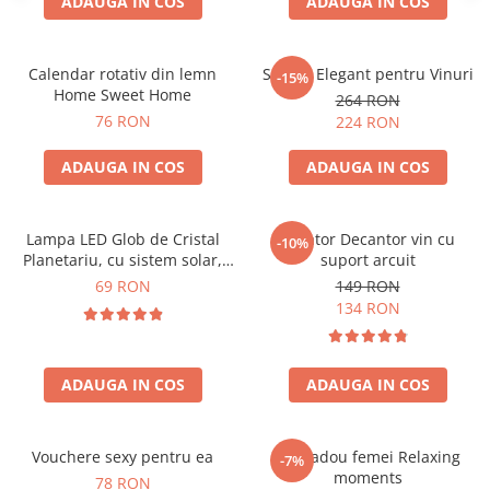
ADAUGA IN COS
ADAUGA IN COS
Calendar rotativ din lemn
Suport Elegant pentru Vinuri
-15%
Home Sweet Home
264 RON
76 RON
224 RON
ADAUGA IN COS
ADAUGA IN COS
Lampa LED Glob de Cristal
Aerator Decantor vin cu
-10%
Planetariu, cu sistem solar,
suport arcuit
cadou captivant
69 RON
149 RON
134 RON
ADAUGA IN COS
ADAUGA IN COS
Vouchere sexy pentru ea
Set cadou femei Relaxing
-7%
moments
78 RON