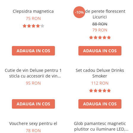
Clepsidra magnetica
Ceas de perete florescent
-10%
Licurici
75 RON
88 RON
79 RON
ADAUGA IN COS
ADAUGA IN COS
Cutie de vin Deluxe pentru 1
Set cadou Deluxe Drinks
sticla cu accesorii de vin
Smoker
incluse interior oranj
95 RON
112 RON
ADAUGA IN COS
ADAUGA IN COS
Vouchere sexy pentru el
Glob pamantesc magnetic
plutitor cu iluminare LED,
78 RON