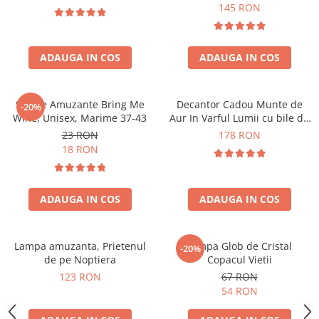
Forma C
145 RON
ADAUGA IN COS
ADAUGA IN COS
Sosete Amuzante Bring Me
Decantor Cadou Munte de
-20%
Wine, Unisex, Marime 37-43
Aur In Varful Lumii cu bile de
curatare
23 RON
178 RON
18 RON
ADAUGA IN COS
ADAUGA IN COS
Lampa amuzanta, Prietenul
Lampa Glob de Cristal
-20%
de pe Noptiera
Copacul Vietii
123 RON
67 RON
54 RON