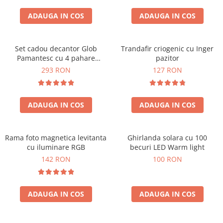
Cadouri Zodia Pesti
Cadouri Sfantul Andrei
Cadouri Fete
Cani si Termosuri
Cadouri Sfantul Alexandru
ADAUGA IN COS
ADAUGA IN COS
Pentru Copilul din tine
Jocuri si Puzzle
Cadouri Sfanta Ana
Cadouri Haioase
Produse pentru Calatorie
Cadouri Constantin si Elena
Set cadou decantor Glob
Trandafir criogenic cu Inger
Cadouri de Casa Noua
Seturi de caligrafie
Pamantesc cu 4 pahare
pazitor
Cadouri Sfanta Maria
Cadouri Majorat
Deluxe
293 RON
127 RON
Cadouri Sfintii Mihail si Gavriil
Cadouri pentru Nasi
Cadouri pentru Bunici
ADAUGA IN COS
ADAUGA IN COS
Cadouri pentru Prieteni
Cadouri pentru Sefi
Rama foto magnetica levitanta
Ghirlanda solara cu 100
Cel ce are tot
cu iluminare RGB
becuri LED Warm light
Cadouri Nunta si Cununie civila
142 RON
100 RON
ADAUGA IN COS
ADAUGA IN COS