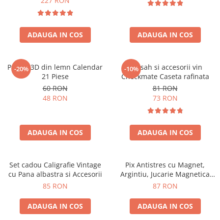
227 RON
ADAUGA IN COS
ADAUGA IN COS
Puzzle 3D din lemn Calendar
Set sah si accesorii vin
-20%
-10%
21 Piese
Checkmate Caseta rafinata
60 RON
81 RON
48 RON
73 RON
ADAUGA IN COS
ADAUGA IN COS
Set cadou Caligrafie Vintage
Pix Antistres cu Magnet,
cu Pana albastra si Accesorii
Argintiu, Jucarie Magnetica
pentru Birou
85 RON
87 RON
ADAUGA IN COS
ADAUGA IN COS