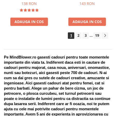
Suport pentru stilou, 9 piese
138 RON
143 RON
ADAUGA IN COS
ADAUGA IN COS
1
2
3
19
...
Pe MindBlower.ro gasesti cadouri pentru toate momentele 
importante din viata ta. Indiferent daca esti in cautare de 
cadouri pentru majorat, casa noua, aniversari, onomastice, 
nunti sau botezuri, aici gasesti peste 700 de cadouri. N-ai 
cum sa dai gres cu sutele de cadouri creative, amuzante si 
ingenioase. Aici gasesti cadouri atat pentru femei, cat si 
pentru barbati. Alege un pahar de bere cizma, un joc de 
petrecere, o plosca curcubeu, set turnul petrecerii sau 
poate o instalatie de lumini pentru ca distractia sa continue 
dupa lasarea serii. Indiferent care ar fi ocazia, noi te putem 
ajuta cu cele mai potrivite cadouri pentru momentele 
importante. Avem 5 ani de experienta in aprovizionarea cu 