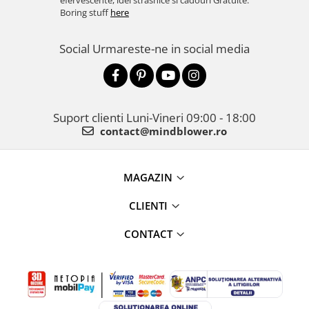
efervescente, idei strasnice si cadouri Gratuite.
Boring stuff
here
Social
Urmareste-ne in social media
Suport clienti
Luni-Vineri 09:00 - 18:00
contact@mindblower.ro
MAGAZIN
CLIENTI
CONTACT