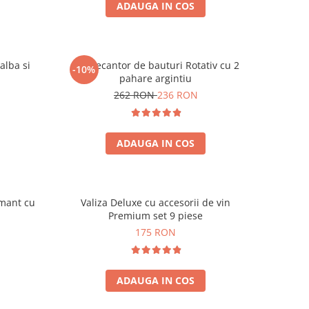
ADAUGA IN COS
alba si
Set Decantor de bauturi Rotativ cu 2
-10%
pahare argintiu
262 RON
236 RON
ADAUGA IN COS
amant cu
Valiza Deluxe cu accesorii de vin
Premium set 9 piese
175 RON
ADAUGA IN COS