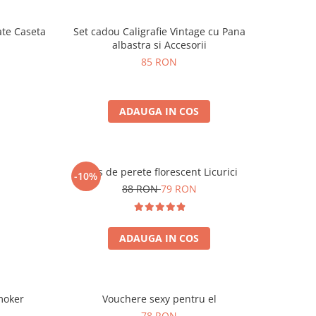
ate Caseta
Set cadou Caligrafie Vintage cu Pana
albastra si Accesorii
85 RON
ADAUGA IN COS
Ceas de perete florescent Licurici
-10%
88 RON
79 RON
ADAUGA IN COS
moker
Vouchere sexy pentru el
78 RON