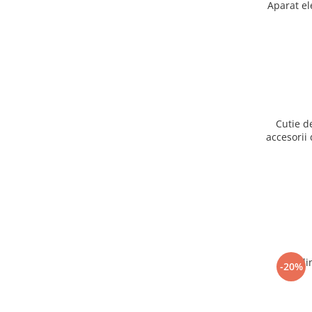
Aparat el
Cutie d
accesorii 
Ogli
-20%