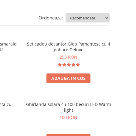
Ordoneaza:
e smarald
Set cadou decantor Glob Pamantesc cu 4
OU
pahare Deluxe
293 RON
ADAUGA IN COS
nta cu
Ghirlanda solara cu 100 becuri LED Warm
light
100 RON