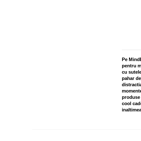
Pe MindB
pentru m
cu sutele
pahar de
distracti
momentel
produse o
cool cado
inaltimea