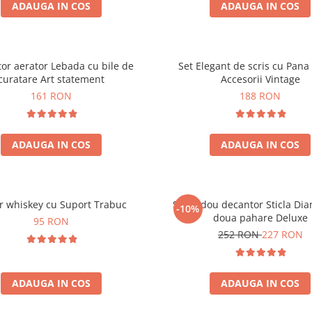
ADAUGA IN COS
ADAUGA IN COS
or aerator Lebada cu bile de
Set Elegant de scris cu Pana 
curatare Art statement
Accesorii Vintage
161 RON
188 RON
ADAUGA IN COS
ADAUGA IN COS
r whiskey cu Suport Trabuc
Set cadou decantor Sticla Di
-10%
doua pahare Deluxe
95 RON
252 RON
227 RON
ADAUGA IN COS
ADAUGA IN COS