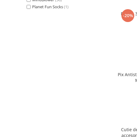
Planet Fun Socks
(1)
Puzzle 
-20%
Pix Antis
Cutie d
accesor