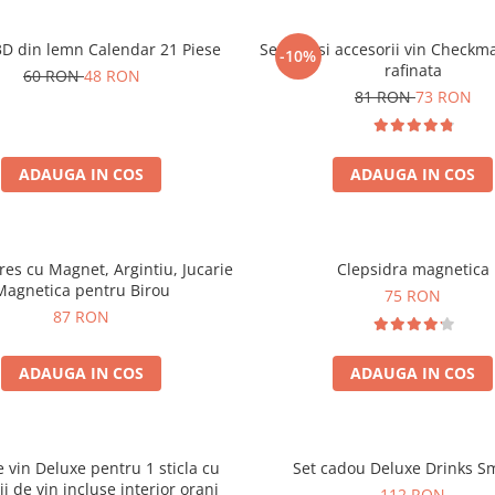
3D din lemn Calendar 21 Piese
Set sah si accesorii vin Checkm
-10%
rafinata
60 RON
48 RON
81 RON
73 RON
ADAUGA IN COS
ADAUGA IN COS
tres cu Magnet, Argintiu, Jucarie
Clepsidra magnetica
Magnetica pentru Birou
75 RON
87 RON
ADAUGA IN COS
ADAUGA IN COS
e vin Deluxe pentru 1 sticla cu
Set cadou Deluxe Drinks S
ii de vin incluse interior oranj
112 RON