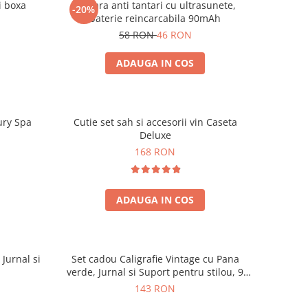
i boxa
Bratara anti tantari cu ultrasunete,
-20%
baterie reincarcabila 90mAh
58 RON
46 RON
ADAUGA IN COS
ury Spa
Cutie set sah si accesorii vin Caseta
Deluxe
168 RON
ADAUGA IN COS
 Jurnal si
Set cadou Caligrafie Vintage cu Pana
verde, Jurnal si Suport pentru stilou, 9
piese
143 RON