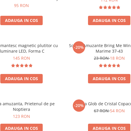
95 RON
ADAUGA IN COS
ADAUGA IN COS
mantesc magnetic plutitor cu
Sosete Amuzante Bring Me Wine
-20%
iluminare LED, Forma C
Marime 37-43
145 RON
23 RON
18 RON
ADAUGA IN COS
ADAUGA IN COS
 amuzanta, Prietenul de pe
Lampa Glob de Cristal Copacu
-20%
Noptiera
67 RON
54 RON
123 RON
ADAUGA IN COS
ADAUGA IN COS