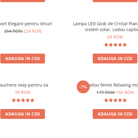
ort Elegant pentru Vinuri
Lampa LED Glob de Cristal Plan
sistem solar, cadou capti
264 RON
224 RON
69 RON
ADAUGA IN COS
ADAUGA IN COS
ouchere sexy pentru ea
Set cadou femei Relaxing m
-7%
78 RON
179 RON
166 RON
ADAUGA IN COS
ADAUGA IN COS