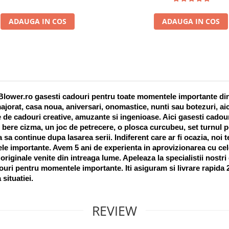
ADAUGA IN COS
ADAUGA IN COS
lower.ro gasesti cadouri pentru toate momentele importante din vi
ajorat, casa noua, aniversari, onomastice, nunti sau botezuri, aic
 de cadouri creative, amuzante si ingenioase. Aici gasesti cadouri
 bere cizma, un joc de petrecere, o plosca curcubeu, set turnul pet
a sa continue dupa lasarea serii. Indiferent care ar fi ocazia, noi 
e importante. Avem 5 ani de experienta in aprovizionarea cu cel
riginale venite din intreaga lume. Apeleaza la specialistii nostri
uri pentru momentele importante. Iti asiguram si livrare rapida 24
 situatiei. 
REVIEW