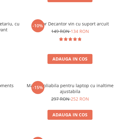
etariu, cu
Aerator Decantor vin cu suport arcuit
-10%
vant
149 RON
134 RON
ADAUGA IN COS
oments
Masuta pliabila pentru laptop cu inaltime
-15%
ajustabila
297 RON
252 RON
ADAUGA IN COS