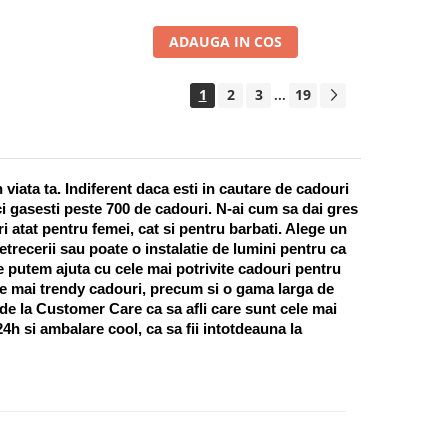
ADAUGA IN COS
1
2
3
19
...
ata ta. Indiferent daca esti in cautare de cadouri 
i gasesti peste 700 de cadouri. N-ai cum sa dai gres 
 atat pentru femei, cat si pentru barbati. Alege un 
recerii sau poate o instalatie de lumini pentru ca 
te putem ajuta cu cele mai potrivite cadouri pentru 
e mai trendy cadouri, precum si o gama larga de 
 de la Customer Care ca sa afli care sunt cele mai 
h si ambalare cool, ca sa fii intotdeauna la 