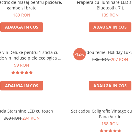
ectric de masaj pentru picioare,
Frapiera cu iluminare LED s
gambe si brate
Bluetooth, 7 L
189 RON
139 RON
ADAUGA IN COS
ADAUGA IN COS
e vin Deluxe pentru 1 sticla cu
Set cadou femei Holiday Lux
-12%
de vin incluse piele ecologica de
236 RON
207 RON
crocodil
99 RON
ADAUGA IN COS
ADAUGA IN COS
nda Starshine LED cu touch
Set cadou Caligrafie Vintage cu
Pana Verde
368 RON
294 RON
138 RON