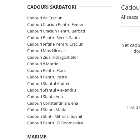
Cadouri Sfantul Andrei
Cadouri Fete
Cadour
Cani si Termosuri
CADOURI SARBATORI
Cadouri Sfantul Alexandru
Pentru Copilul din tine
Jocuri si Puzzle
Afiseaza:
Cadouri de Craciun
Cadouri Sfanta Ana
Cadouri Haioase
Cadouri Craciun Pentru Femei
Produse pentru Calatorie
Cadouri Constantin si Elena
Cadouri Craciun Pentru Barbati
Cadouri de Casa Noua
Seturi de caligrafie
Cadouri Pentru Secret Santa
Cadouri Sfanta Maria
Cadouri Majorat
Cadouri Ieftine Pentru Craciun
Set cad
Cadouri Sfintii Mihail si Gavriil
Cadouri pentru Nasi
Cadouri Mos Nicolae
do
Cadouri Ziua Indragostitilor
Cadouri pentru Bunici
Cadouri 8 Martie
Cadouri pentru Prieteni
Cadouri Pentru Florii
Cadouri Pentru Paste
Cadouri pentru Sefi
Cadouri Sfantul Andrei
Cel ce are tot
Cadouri Sfantul Alexandru
Cadouri Sfanta Ana
Cadouri Nunta si Cununie civila
Cadouri Constantin si Elena
Tranda
Cadouri Sfanta Maria
Cadouri Sfintii Mihail si Gavriil
Cadouri Pentru Zi Onomastica
MARIME