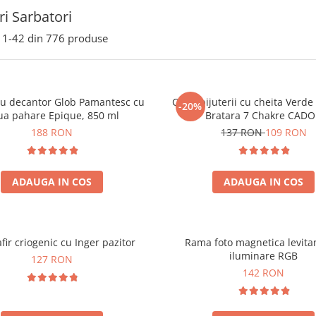
i Sarbatori
1-
42
din
776
produse
ou decantor Glob Pamantesc cu
Cutie bijuterii cu cheita Verd
-20%
ua pahare Epique, 850 ml
Bratara 7 Chakre CAD
188 RON
137 RON
109 RON
ADAUGA IN COS
ADAUGA IN COS
fir criogenic cu Inger pazitor
Rama foto magnetica levita
iluminare RGB
127 RON
142 RON