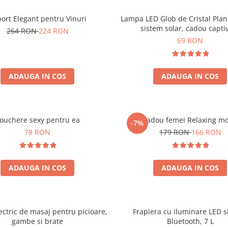
ort Elegant pentru Vinuri
Lampa LED Glob de Cristal Plan
sistem solar, cadou capti
264 RON
224 RON
69 RON
ADAUGA IN COS
ADAUGA IN COS
ouchere sexy pentru ea
Set cadou femei Relaxing m
-7%
78 RON
179 RON
166 RON
ADAUGA IN COS
ADAUGA IN COS
ectric de masaj pentru picioare,
Frapiera cu iluminare LED s
gambe si brate
Bluetooth, 7 L