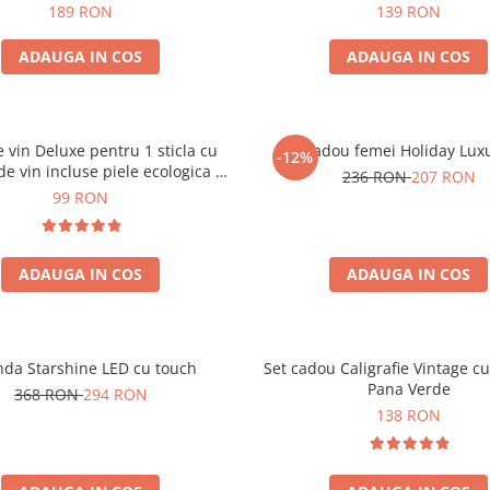
189 RON
139 RON
ADAUGA IN COS
ADAUGA IN COS
e vin Deluxe pentru 1 sticla cu
Set cadou femei Holiday Lux
-12%
de vin incluse piele ecologica de
236 RON
207 RON
crocodil
99 RON
ADAUGA IN COS
ADAUGA IN COS
nda Starshine LED cu touch
Set cadou Caligrafie Vintage cu
Pana Verde
368 RON
294 RON
138 RON