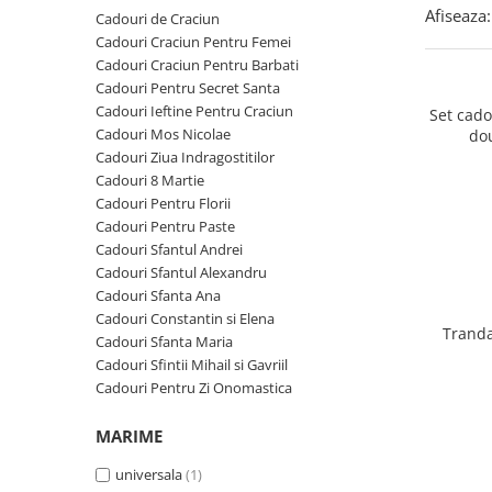
Cadouri Zodia Pesti
Cadouri Sfantul Andrei
Cadouri Fete
Afiseaza:
Cadouri de Craciun
Cani si Termosuri
Cadouri Sfantul Alexandru
Pentru Copilul din tine
Cadouri Craciun Pentru Femei
Jocuri si Puzzle
Cadouri Craciun Pentru Barbati
Cadouri Sfanta Ana
Cadouri Haioase
Cadouri Pentru Secret Santa
Produse pentru Calatorie
Cadouri Constantin si Elena
Cadouri de Casa Noua
Cadouri Ieftine Pentru Craciun
Set cad
Seturi de caligrafie
Cadouri Mos Nicolae
do
Cadouri Sfanta Maria
Cadouri Majorat
Cadouri Ziua Indragostitilor
Cadouri Sfintii Mihail si Gavriil
Cadouri pentru Nasi
Cadouri 8 Martie
Cadouri Pentru Florii
Cadouri pentru Bunici
Cadouri Pentru Paste
Cadouri pentru Prieteni
Cadouri Sfantul Andrei
Cadouri Sfantul Alexandru
Cadouri pentru Sefi
Cadouri Sfanta Ana
Cel ce are tot
Cadouri Constantin si Elena
Tranda
Cadouri Sfanta Maria
Cadouri Nunta si Cununie civila
Cadouri Sfintii Mihail si Gavriil
Cadouri Pentru Zi Onomastica
MARIME
universala
(1)