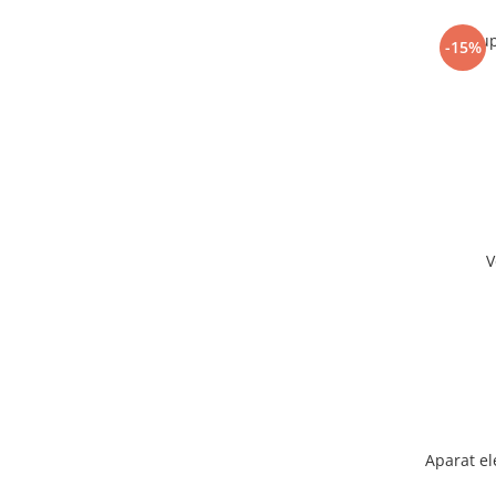
Sup
-15%
V
Aparat el