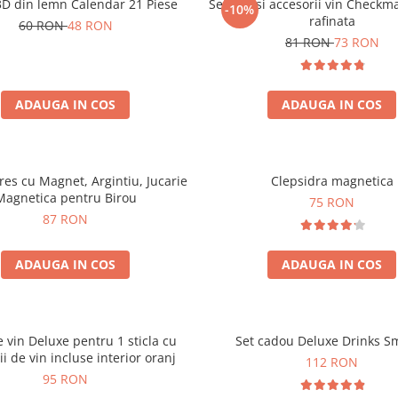
3D din lemn Calendar 21 Piese
Set sah si accesorii vin Checkm
-10%
rafinata
60 RON
48 RON
81 RON
73 RON
ADAUGA IN COS
ADAUGA IN COS
tres cu Magnet, Argintiu, Jucarie
Clepsidra magnetica
Magnetica pentru Birou
75 RON
87 RON
ADAUGA IN COS
ADAUGA IN COS
e vin Deluxe pentru 1 sticla cu
Set cadou Deluxe Drinks S
ii de vin incluse interior oranj
112 RON
95 RON