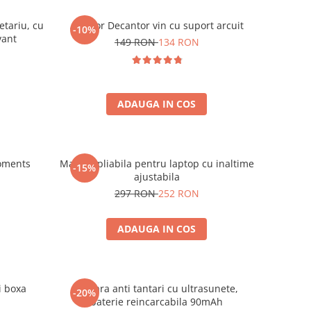
etariu, cu
Aerator Decantor vin cu suport arcuit
-10%
vant
149 RON
134 RON
ADAUGA IN COS
oments
Masuta pliabila pentru laptop cu inaltime
-15%
ajustabila
297 RON
252 RON
ADAUGA IN COS
i boxa
Bratara anti tantari cu ultrasunete,
-20%
baterie reincarcabila 90mAh