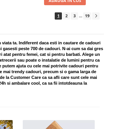
ADAUGA IN COS
1
2
3
19
...
ata ta. Indiferent daca esti in cautare de cadouri 
i gasesti peste 700 de cadouri. N-ai cum sa dai gres 
 atat pentru femei, cat si pentru barbati. Alege un 
recerii sau poate o instalatie de lumini pentru ca 
te putem ajuta cu cele mai potrivite cadouri pentru 
e mai trendy cadouri, precum si o gama larga de 
 de la Customer Care ca sa afli care sunt cele mai 
h si ambalare cool, ca sa fii intotdeauna la 