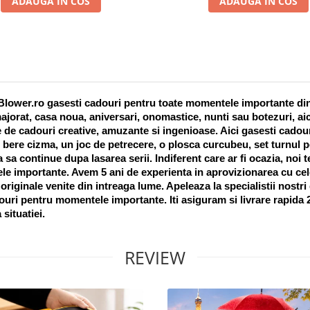
ADAUGA IN COS
ADAUGA IN COS
lower.ro gasesti cadouri pentru toate momentele importante din vi
ajorat, casa noua, aniversari, onomastice, nunti sau botezuri, aic
 de cadouri creative, amuzante si ingenioase. Aici gasesti cadouri
 bere cizma, un joc de petrecere, o plosca curcubeu, set turnul pet
a sa continue dupa lasarea serii. Indiferent care ar fi ocazia, noi 
e importante. Avem 5 ani de experienta in aprovizionarea cu cel
riginale venite din intreaga lume. Apeleaza la specialistii nostri
uri pentru momentele importante. Iti asiguram si livrare rapida 24
 situatiei. 
REVIEW