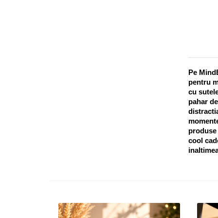
Pe MindB
pentru m
cu sutele
pahar de
distracti
momentel
produse o
cool cado
inaltimea