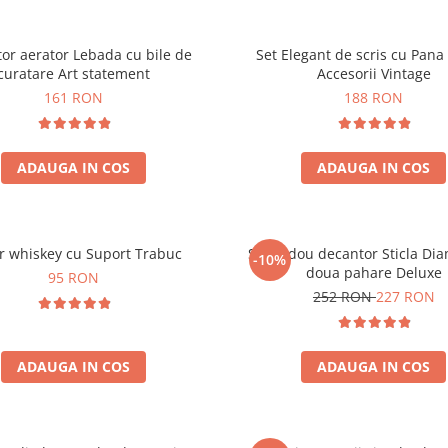
or aerator Lebada cu bile de
Set Elegant de scris cu Pana 
curatare Art statement
Accesorii Vintage
161 RON
188 RON
ADAUGA IN COS
ADAUGA IN COS
r whiskey cu Suport Trabuc
Set cadou decantor Sticla Di
-10%
doua pahare Deluxe
95 RON
252 RON
227 RON
ADAUGA IN COS
ADAUGA IN COS