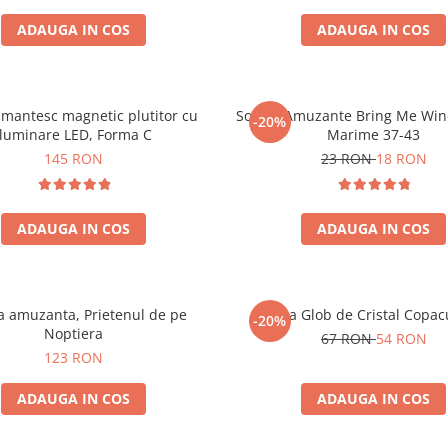
ADAUGA IN COS
ADAUGA IN COS
mantesc magnetic plutitor cu
Sosete Amuzante Bring Me Wine
-20%
iluminare LED, Forma C
Marime 37-43
145 RON
23 RON
18 RON
ADAUGA IN COS
ADAUGA IN COS
 amuzanta, Prietenul de pe
Lampa Glob de Cristal Copacu
-20%
Noptiera
67 RON
54 RON
123 RON
ADAUGA IN COS
ADAUGA IN COS