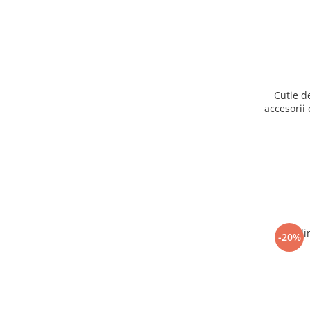
Cutie d
accesorii 
Ogli
-20%