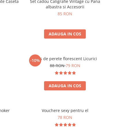
ate Caseta
Set cadou Caligrafie Vintage cu Pana
albastra si Accesorii
85 RON
ADAUGA IN COS
Ceas de perete florescent Licurici
-10%
88 RON
79 RON
ADAUGA IN COS
moker
Vouchere sexy pentru el
78 RON