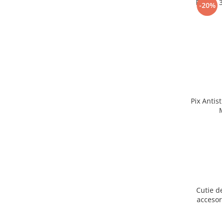
Puzzle 
-20%
Pix Antis
Cutie d
accesor