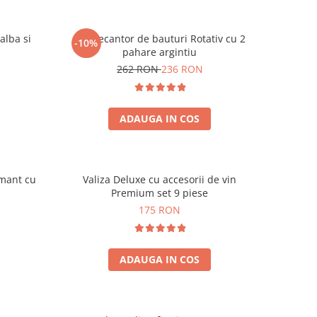
alba si
Set Decantor de bauturi Rotativ cu 2
-10%
pahare argintiu
262 RON
236 RON
ADAUGA IN COS
amant cu
Valiza Deluxe cu accesorii de vin
Premium set 9 piese
175 RON
ADAUGA IN COS