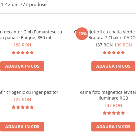
1-
42
din
777
produse
ou decantor Glob Pamantesc cu
Cutie bijuterii cu cheita Verd
-20%
ua pahare Epique, 850 ml
Bratara 7 Chakre CAD
188 RON
137 RON
109 RON
ADAUGA IN COS
ADAUGA IN COS
fir criogenic cu Inger pazitor
Rama foto magnetica levita
iluminare RGB
127 RON
142 RON
ADAUGA IN COS
ADAUGA IN COS