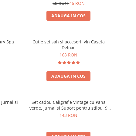
58 RON
46 RON
ADAUGA IN COS
ury Spa
Cutie set sah si accesorii vin Caseta
Deluxe
168 RON
ADAUGA IN COS
 Jurnal si
Set cadou Caligrafie Vintage cu Pana
verde, Jurnal si Suport pentru stilou, 9
piese
143 RON