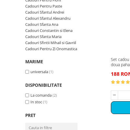
Brelocuri
Cadouri Pentru Florii
Cadouri Zodia Pesti
Cadouri Sfantul Andrei
Cadouri Pentru Paste
Cadouri Fete
Cani si Termosuri
Cadouri Sfantul Andrei
Cadouri Sfantul Alexandru
Pentru Copilul din tine
Cadouri Sfantul Alexandru
Jocuri si Puzzle
Cadouri Sfanta Ana
Cadouri Haioase
Cadouri Sfanta Ana
Produse pentru Calatorie
Cadouri Constantin si Elena
Cadouri Constantin si Elena
Cadouri de Casa Noua
Cadouri Sfanta Maria
Seturi de caligrafie
Cadouri Sfanta Maria
Cadouri Sfintii Mihail si Gavriil
Cadouri Majorat
Cadouri Pentru Zi Onomastica
Cadouri Sfintii Mihail si Gavriil
Cadouri pentru Nasi
Set cadou
MARIME
Cadouri pentru Bunici
doua paha
Cadouri pentru Prieteni
universala
(1)
188 RO
Cadouri pentru Sefi
DISPONIBILITATE
Cel ce are tot
La comanda
(2)
Cadouri Nunta si Cununie civila
In stoc
(1)
PRET