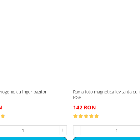
riogenic cu Inger pazitor
Rama foto magnetica levitanta cu 
RGB
N
142 RON