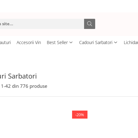
auturi
Accesorii Vin
Best Seller
Cadouri Sarbatori
Lichida
ri Sarbatori
1-
42
din
776
produse
-20%