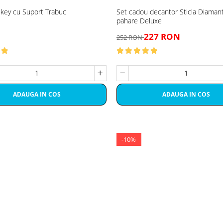
skey cu Suport Trabuc
Set cadou decantor Sticla Diaman
pahare Deluxe
227 RON
252 RON
ADAUGA IN COS
ADAUGA IN COS
-10%