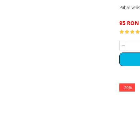
Pahar whi
95 RON
-20%