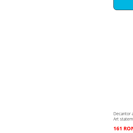
Decantor a
Art state
161 RO