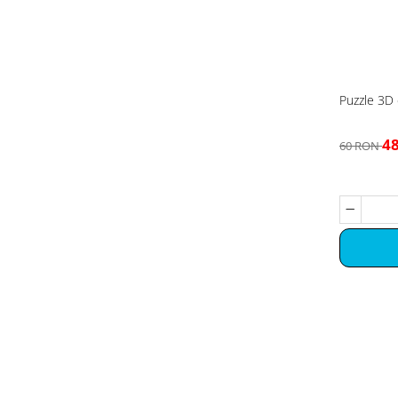
Puzzle 3D 
4
60 RON