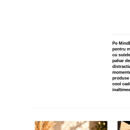
Pe MindB
pentru m
cu sutele
pahar de
distracti
momentel
produse o
cool cado
inaltimea