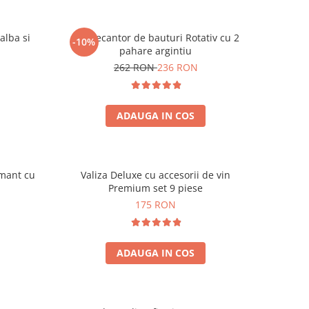
alba si
Set Decantor de bauturi Rotativ cu 2
-10%
pahare argintiu
262 RON
236 RON
ADAUGA IN COS
amant cu
Valiza Deluxe cu accesorii de vin
Premium set 9 piese
175 RON
ADAUGA IN COS