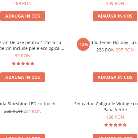
189 RON
139 RON
ADAUGA IN COS
ADAUGA IN COS
e vin Deluxe pentru 1 sticla cu
Set cadou femei Holiday Lux
-12%
de vin incluse piele ecologica de
236 RON
207 RON
crocodil
99 RON
ADAUGA IN COS
ADAUGA IN COS
nda Starshine LED cu touch
Set cadou Caligrafie Vintage cu
Pana Verde
368 RON
294 RON
138 RON