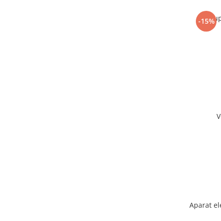
Sup
-15%
V
Aparat el