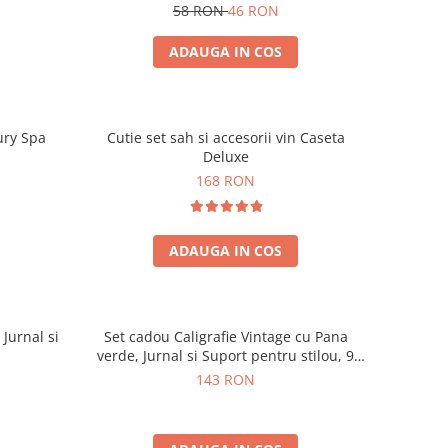
58 RON
46 RON
ADAUGA IN COS
ury Spa
Cutie set sah si accesorii vin Caseta
Deluxe
168 RON
ADAUGA IN COS
 Jurnal si
Set cadou Caligrafie Vintage cu Pana
verde, Jurnal si Suport pentru stilou, 9
piese
143 RON