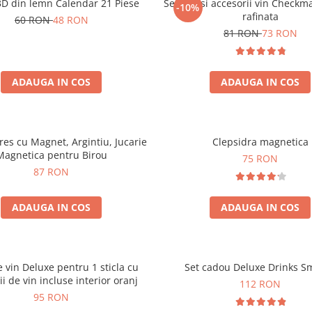
3D din lemn Calendar 21 Piese
Set sah si accesorii vin Checkm
-10%
rafinata
60 RON
48 RON
81 RON
73 RON
ADAUGA IN COS
ADAUGA IN COS
tres cu Magnet, Argintiu, Jucarie
Clepsidra magnetica
Magnetica pentru Birou
75 RON
87 RON
ADAUGA IN COS
ADAUGA IN COS
e vin Deluxe pentru 1 sticla cu
Set cadou Deluxe Drinks S
ii de vin incluse interior oranj
112 RON
95 RON