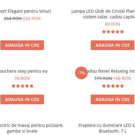
ort Elegant pentru Vinuri
Lampa LED Glob de Cristal Plan
sistem solar, cadou capti
264 RON
224 RON
69 RON
ADAUGA IN COS
ADAUGA IN COS
ouchere sexy pentru ea
Set cadou femei Relaxing m
-7%
78 RON
179 RON
166 RON
ADAUGA IN COS
ADAUGA IN COS
ectric de masaj pentru picioare,
Frapiera cu iluminare LED s
gambe si brate
Bluetooth, 7 L