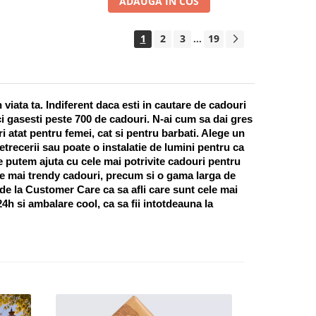
ADAUGA IN COS
1
2
3
19
...
ata ta. Indiferent daca esti in cautare de cadouri 
i gasesti peste 700 de cadouri. N-ai cum sa dai gres 
 atat pentru femei, cat si pentru barbati. Alege un 
recerii sau poate o instalatie de lumini pentru ca 
te putem ajuta cu cele mai potrivite cadouri pentru 
e mai trendy cadouri, precum si o gama larga de 
 de la Customer Care ca sa afli care sunt cele mai 
h si ambalare cool, ca sa fii intotdeauna la 