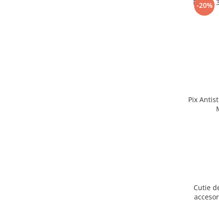
Puzzle 
-20%
Pix Antis
Cutie d
accesor