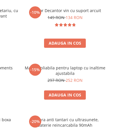
etariu, cu
Aerator Decantor vin cu suport arcuit
-10%
vant
149 RON
134 RON
ADAUGA IN COS
oments
Masuta pliabila pentru laptop cu inaltime
-15%
ajustabila
297 RON
252 RON
ADAUGA IN COS
i boxa
Bratara anti tantari cu ultrasunete,
-20%
baterie reincarcabila 90mAh