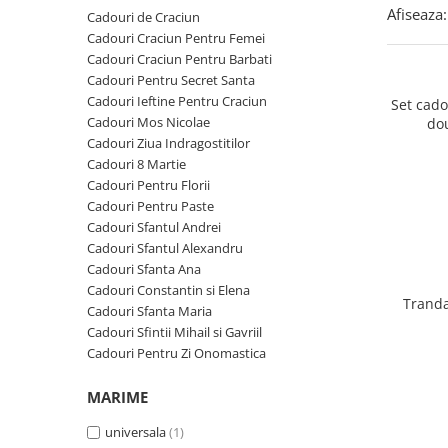
Cadouri Zodia Pesti
Cadouri Sfantul Andrei
Cadouri Fete
Afiseaza:
Cadouri de Craciun
Cani si Termosuri
Cadouri Sfantul Alexandru
Pentru Copilul din tine
Cadouri Craciun Pentru Femei
Jocuri si Puzzle
Cadouri Craciun Pentru Barbati
Cadouri Sfanta Ana
Cadouri Haioase
Cadouri Pentru Secret Santa
Produse pentru Calatorie
Cadouri Constantin si Elena
Cadouri de Casa Noua
Cadouri Ieftine Pentru Craciun
Set cad
Seturi de caligrafie
Cadouri Mos Nicolae
do
Cadouri Sfanta Maria
Cadouri Majorat
Cadouri Ziua Indragostitilor
Cadouri Sfintii Mihail si Gavriil
Cadouri pentru Nasi
Cadouri 8 Martie
Cadouri Pentru Florii
Cadouri pentru Bunici
Cadouri Pentru Paste
Cadouri pentru Prieteni
Cadouri Sfantul Andrei
Cadouri Sfantul Alexandru
Cadouri pentru Sefi
Cadouri Sfanta Ana
Cel ce are tot
Cadouri Constantin si Elena
Tranda
Cadouri Sfanta Maria
Cadouri Nunta si Cununie civila
Cadouri Sfintii Mihail si Gavriil
Cadouri Pentru Zi Onomastica
MARIME
universala
(1)