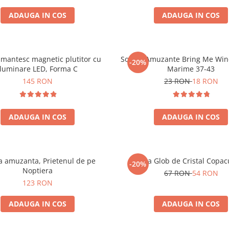
ADAUGA IN COS
ADAUGA IN COS
mantesc magnetic plutitor cu
Sosete Amuzante Bring Me Wine
-20%
iluminare LED, Forma C
Marime 37-43
145 RON
23 RON
18 RON
ADAUGA IN COS
ADAUGA IN COS
 amuzanta, Prietenul de pe
Lampa Glob de Cristal Copacu
-20%
Noptiera
67 RON
54 RON
123 RON
ADAUGA IN COS
ADAUGA IN COS