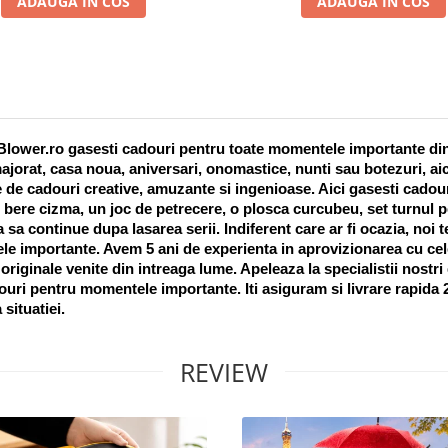
ADAUGA IN COS
ADAUGA IN COS
lower.ro gasesti cadouri pentru toate momentele importante din vi
ajorat, casa noua, aniversari, onomastice, nunti sau botezuri, aic
 de cadouri creative, amuzante si ingenioase. Aici gasesti cadouri
 bere cizma, un joc de petrecere, o plosca curcubeu, set turnul pet
a sa continue dupa lasarea serii. Indiferent care ar fi ocazia, noi 
e importante. Avem 5 ani de experienta in aprovizionarea cu cel
riginale venite din intreaga lume. Apeleaza la specialistii nostri
uri pentru momentele importante. Iti asiguram si livrare rapida 24
 situatiei. 
REVIEW