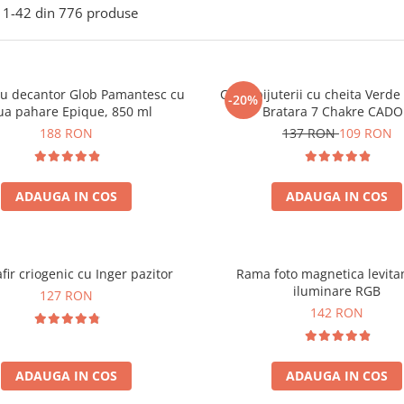
1-
42
din
776
produse
ou decantor Glob Pamantesc cu
Cutie bijuterii cu cheita Verd
-20%
ua pahare Epique, 850 ml
Bratara 7 Chakre CAD
188 RON
137 RON
109 RON
ADAUGA IN COS
ADAUGA IN COS
fir criogenic cu Inger pazitor
Rama foto magnetica levita
iluminare RGB
127 RON
142 RON
ADAUGA IN COS
ADAUGA IN COS