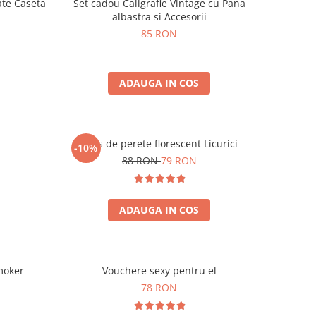
ate Caseta
Set cadou Caligrafie Vintage cu Pana
albastra si Accesorii
85 RON
ADAUGA IN COS
Ceas de perete florescent Licurici
-10%
88 RON
79 RON
ADAUGA IN COS
moker
Vouchere sexy pentru el
78 RON