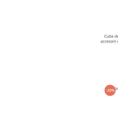
Cutie d
accesorii 
Ogli
-20%