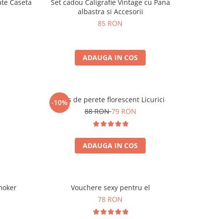
ate Caseta
Set cadou Caligrafie Vintage cu Pana
albastra si Accesorii
85 RON
ADAUGA IN COS
Ceas de perete florescent Licurici
-10%
88 RON
79 RON
ADAUGA IN COS
moker
Vouchere sexy pentru el
78 RON