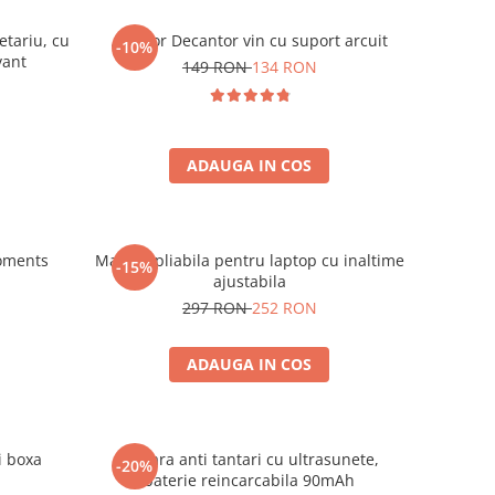
etariu, cu
Aerator Decantor vin cu suport arcuit
-10%
vant
149 RON
134 RON
ADAUGA IN COS
oments
Masuta pliabila pentru laptop cu inaltime
-15%
ajustabila
297 RON
252 RON
ADAUGA IN COS
i boxa
Bratara anti tantari cu ultrasunete,
-20%
baterie reincarcabila 90mAh