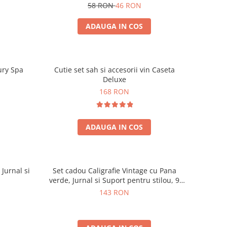
58 RON
46 RON
ADAUGA IN COS
ury Spa
Cutie set sah si accesorii vin Caseta
Deluxe
168 RON
ADAUGA IN COS
 Jurnal si
Set cadou Caligrafie Vintage cu Pana
verde, Jurnal si Suport pentru stilou, 9
piese
143 RON