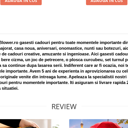
ADAUGA IN COS
ADAUGA IN COS
lower.ro gasesti cadouri pentru toate momentele importante din vi
ajorat, casa noua, aniversari, onomastice, nunti sau botezuri, aic
 de cadouri creative, amuzante si ingenioase. Aici gasesti cadouri
 bere cizma, un joc de petrecere, o plosca curcubeu, set turnul pet
a sa continue dupa lasarea serii. Indiferent care ar fi ocazia, noi 
e importante. Avem 5 ani de experienta in aprovizionarea cu cel
riginale venite din intreaga lume. Apeleaza la specialistii nostri
uri pentru momentele importante. Iti asiguram si livrare rapida 24
 situatiei. 
REVIEW