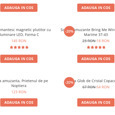
ADAUGA IN COS
ADAUGA IN COS
mantesc magnetic plutitor cu
Sosete Amuzante Bring Me Wine
-20%
iluminare LED, Forma C
Marime 37-43
145 RON
23 RON
18 RON
ADAUGA IN COS
ADAUGA IN COS
 amuzanta, Prietenul de pe
Lampa Glob de Cristal Copacu
-20%
Noptiera
67 RON
54 RON
123 RON
ADAUGA IN COS
ADAUGA IN COS