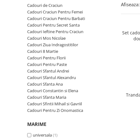
Cadouri Zodia Pesti
Cadouri Sfantul Andrei
Cadouri Fete
Afiseaza:
Cadouri de Craciun
Cani si Termosuri
Cadouri Sfantul Alexandru
Pentru Copilul din tine
Cadouri Craciun Pentru Femei
Jocuri si Puzzle
Cadouri Craciun Pentru Barbati
Cadouri Sfanta Ana
Cadouri Haioase
Cadouri Pentru Secret Santa
Produse pentru Calatorie
Cadouri Constantin si Elena
Cadouri de Casa Noua
Cadouri Ieftine Pentru Craciun
Set cad
Seturi de caligrafie
Cadouri Mos Nicolae
do
Cadouri Sfanta Maria
Cadouri Majorat
Cadouri Ziua Indragostitilor
Cadouri Sfintii Mihail si Gavriil
Cadouri pentru Nasi
Cadouri 8 Martie
Cadouri Pentru Florii
Cadouri pentru Bunici
Cadouri Pentru Paste
Cadouri pentru Prieteni
Cadouri Sfantul Andrei
Cadouri Sfantul Alexandru
Cadouri pentru Sefi
Cadouri Sfanta Ana
Cel ce are tot
Cadouri Constantin si Elena
Tranda
Cadouri Sfanta Maria
Cadouri Nunta si Cununie civila
Cadouri Sfintii Mihail si Gavriil
Cadouri Pentru Zi Onomastica
MARIME
universala
(1)