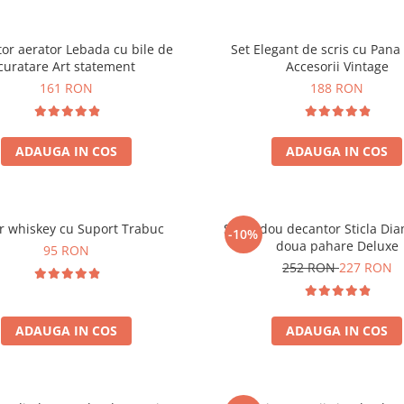
or aerator Lebada cu bile de
Set Elegant de scris cu Pana 
curatare Art statement
Accesorii Vintage
161 RON
188 RON
ADAUGA IN COS
ADAUGA IN COS
r whiskey cu Suport Trabuc
Set cadou decantor Sticla Di
-10%
doua pahare Deluxe
95 RON
252 RON
227 RON
ADAUGA IN COS
ADAUGA IN COS