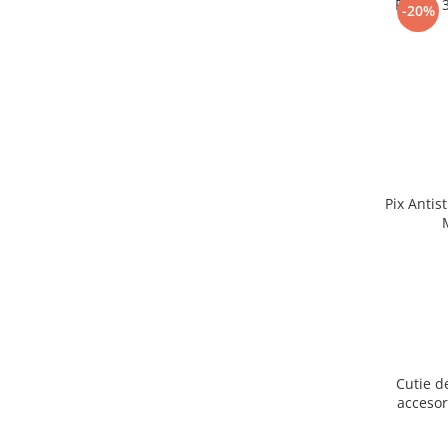
Puzzle 
-20%
Pix Antis
Cutie d
accesor