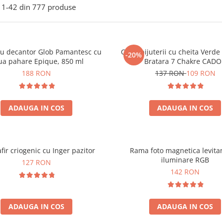
1-
42
din
777
produse
ou decantor Glob Pamantesc cu
Cutie bijuterii cu cheita Verd
-20%
ua pahare Epique, 850 ml
Bratara 7 Chakre CAD
188 RON
137 RON
109 RON
ADAUGA IN COS
ADAUGA IN COS
fir criogenic cu Inger pazitor
Rama foto magnetica levita
iluminare RGB
127 RON
142 RON
ADAUGA IN COS
ADAUGA IN COS