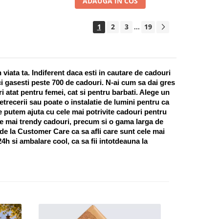
ADAUGA IN COS
1
2
3
19
...
ata ta. Indiferent daca esti in cautare de cadouri 
i gasesti peste 700 de cadouri. N-ai cum sa dai gres 
 atat pentru femei, cat si pentru barbati. Alege un 
recerii sau poate o instalatie de lumini pentru ca 
te putem ajuta cu cele mai potrivite cadouri pentru 
e mai trendy cadouri, precum si o gama larga de 
 de la Customer Care ca sa afli care sunt cele mai 
h si ambalare cool, ca sa fii intotdeauna la 