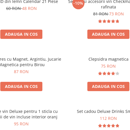
3D din lemn Calendar 21 Piese
Set sah si accesorii vin Checkm
-10%
rafinata
60 RON
48 RON
81 RON
73 RON
ADAUGA IN COS
ADAUGA IN COS
tres cu Magnet, Argintiu, Jucarie
Clepsidra magnetica
Magnetica pentru Birou
75 RON
87 RON
ADAUGA IN COS
ADAUGA IN COS
e vin Deluxe pentru 1 sticla cu
Set cadou Deluxe Drinks S
ii de vin incluse interior oranj
112 RON
95 RON