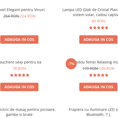
ort Elegant pentru Vinuri
Lampa LED Glob de Cristal Plan
sistem solar, cadou capti
264 RON
224 RON
69 RON
ADAUGA IN COS
ADAUGA IN COS
ouchere sexy pentru ea
Set cadou femei Relaxing m
-7%
78 RON
179 RON
166 RON
ADAUGA IN COS
ADAUGA IN COS
ectric de masaj pentru picioare,
Frapiera cu iluminare LED s
gambe si brate
Bluetooth, 7 L