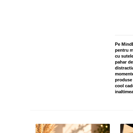
Pe MindB
pentru m
cu sutele
pahar de
distracti
momentel
produse o
cool cado
inaltimea