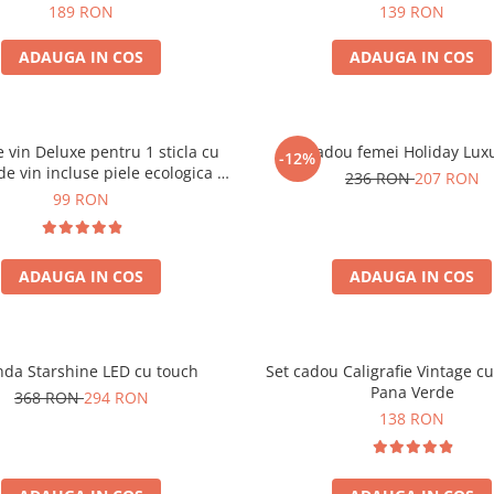
189 RON
139 RON
ADAUGA IN COS
ADAUGA IN COS
e vin Deluxe pentru 1 sticla cu
Set cadou femei Holiday Lux
-12%
de vin incluse piele ecologica de
236 RON
207 RON
crocodil
99 RON
ADAUGA IN COS
ADAUGA IN COS
nda Starshine LED cu touch
Set cadou Caligrafie Vintage cu
Pana Verde
368 RON
294 RON
138 RON