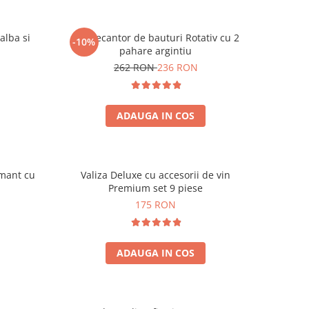
alba si
Set Decantor de bauturi Rotativ cu 2
-10%
pahare argintiu
262 RON
236 RON
ADAUGA IN COS
amant cu
Valiza Deluxe cu accesorii de vin
Premium set 9 piese
175 RON
ADAUGA IN COS