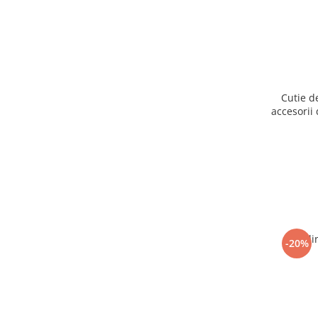
Cutie d
accesorii 
Ogli
-20%