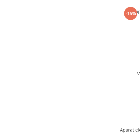
Sup
-15%
V
Aparat el