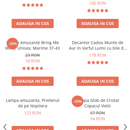
Forma C
145 RON
ADAUGA IN COS
ADAUGA IN COS
Sosete Amuzante Bring Me
Decantor Cadou Munte de
-20%
Wine, Unisex, Marime 37-43
Aur In Varful Lumii cu bile de
curatare
23 RON
178 RON
18 RON
ADAUGA IN COS
ADAUGA IN COS
Lampa amuzanta, Prietenul
Lampa Glob de Cristal
-20%
de pe Noptiera
Copacul Vietii
123 RON
67 RON
54 RON