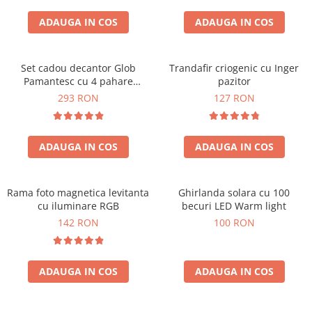
Cadouri Zodia Pesti
Cadouri Sfantul Andrei
Cadouri Fete
Cani si Termosuri
Cadouri Sfantul Alexandru
ADAUGA IN COS
ADAUGA IN COS
Pentru Copilul din tine
Jocuri si Puzzle
Cadouri Sfanta Ana
Cadouri Haioase
Produse pentru Calatorie
Cadouri Constantin si Elena
Set cadou decantor Glob
Trandafir criogenic cu Inger
Cadouri de Casa Noua
Seturi de caligrafie
Pamantesc cu 4 pahare
pazitor
Cadouri Sfanta Maria
Cadouri Majorat
Deluxe
293 RON
127 RON
Cadouri Sfintii Mihail si Gavriil
Cadouri pentru Nasi
Cadouri pentru Bunici
ADAUGA IN COS
ADAUGA IN COS
Cadouri pentru Prieteni
Cadouri pentru Sefi
Rama foto magnetica levitanta
Ghirlanda solara cu 100
Cel ce are tot
cu iluminare RGB
becuri LED Warm light
Cadouri Nunta si Cununie civila
142 RON
100 RON
ADAUGA IN COS
ADAUGA IN COS