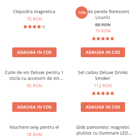
Clepsidra magnetica
Ceas de perete florescent
-10%
Licurici
75 RON
88 RON
79 RON
ADAUGA IN COS
ADAUGA IN COS
Cutie de vin Deluxe pentru 1
Set cadou Deluxe Drinks
sticla cu accesorii de vin
Smoker
incluse interior oranj
95 RON
112 RON
ADAUGA IN COS
ADAUGA IN COS
Vouchere sexy pentru el
Glob pamantesc magnetic
plutitor cu iluminare LED,
78 RON