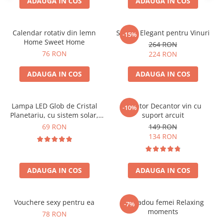
ADAUGA IN COS
ADAUGA IN COS
Calendar rotativ din lemn
Suport Elegant pentru Vinuri
-15%
Home Sweet Home
264 RON
76 RON
224 RON
ADAUGA IN COS
ADAUGA IN COS
Lampa LED Glob de Cristal
Aerator Decantor vin cu
-10%
Planetariu, cu sistem solar,
suport arcuit
cadou captivant
69 RON
149 RON
134 RON
ADAUGA IN COS
ADAUGA IN COS
Vouchere sexy pentru ea
Set cadou femei Relaxing
-7%
moments
78 RON