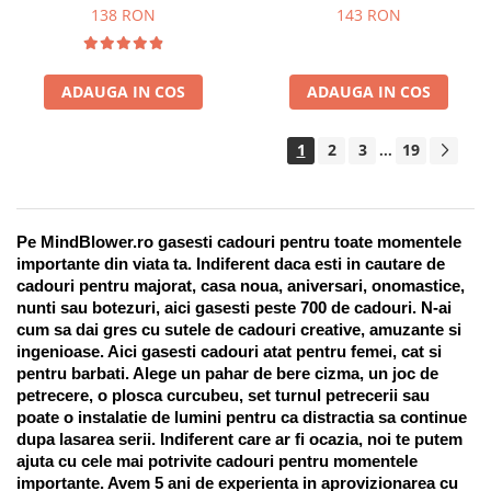
Suport pentru stilou, 9 piese
138 RON
143 RON
ADAUGA IN COS
ADAUGA IN COS
1
2
3
19
...
Pe MindBlower.ro gasesti cadouri pentru toate momentele 
importante din viata ta. Indiferent daca esti in cautare de 
cadouri pentru majorat, casa noua, aniversari, onomastice, 
nunti sau botezuri, aici gasesti peste 700 de cadouri. N-ai 
cum sa dai gres cu sutele de cadouri creative, amuzante si 
ingenioase. Aici gasesti cadouri atat pentru femei, cat si 
pentru barbati. Alege un pahar de bere cizma, un joc de 
petrecere, o plosca curcubeu, set turnul petrecerii sau 
poate o instalatie de lumini pentru ca distractia sa continue 
dupa lasarea serii. Indiferent care ar fi ocazia, noi te putem 
ajuta cu cele mai potrivite cadouri pentru momentele 
importante. Avem 5 ani de experienta in aprovizionarea cu 