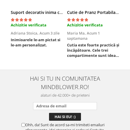
Suport decorativ inima cu mesaje, Cadou cu suflet
Cutie de Pranz Portabila cu Compartimente
Achizitie verificata
Achizitie verificata
Ach
Adriana Stoica,
Acum 3 zile
Maria Ma,
Acum 1
Sof
saptamana
Inimioarele le-am pictat si
Umb
le-am personalizat.
Cutia este foarte practică și
poz
încăpătoare. Cele trei
ori
compartimente sunt ideale
chi
pentru a separa
Mat
alimentele, iar închiderea
se 
este sigură, fără scurgeri. O
dim
folosesc aproape zilnic la
pot
HAI SI TU IN COMUNITATEA
serviciu și sunt foarte
mul
MINDBLOWER.RO!
mulțumită.
rec
ceva
alaturi de 42.000+ de prieteni
Ohh, da! Sunt de acord sa-mi trimiteti emailuri