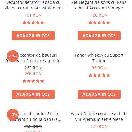
Decantor aerator Lebada cu
Set Elegant de scris cu Pana
bile de curatare Art statement
alba si Accesorii Vintage
161 RON
188 RON
ADAUGA IN COS
ADAUGA IN COS
Set Decantor de bauturi
Pahar whiskey cu Suport
-10%
Rotativ cu 2 pahare argintiu
Trabuc
262 RON
95 RON
236 RON
ADAUGA IN COS
ADAUGA IN COS
Set cadou decantor Sticla
Valiza Deluxe cu accesorii de
-10%
Diamant cu doua pahare
vin Premium set 9 piese
Deluxe
252 RON
175 RON