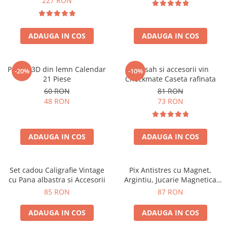
227 RON
ADAUGA IN COS
ADAUGA IN COS
Puzzle 3D din lemn Calendar
Set sah si accesorii vin
-20%
-10%
21 Piese
Checkmate Caseta rafinata
60 RON
81 RON
48 RON
73 RON
ADAUGA IN COS
ADAUGA IN COS
Set cadou Caligrafie Vintage
Pix Antistres cu Magnet,
cu Pana albastra si Accesorii
Argintiu, Jucarie Magnetica
pentru Birou
85 RON
87 RON
ADAUGA IN COS
ADAUGA IN COS