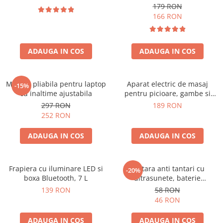
179 RON
166 RON
ADAUGA IN COS
ADAUGA IN COS
Masuta pliabila pentru laptop
Aparat electric de masaj
-15%
cu inaltime ajustabila
pentru picioare, gambe si
brate
297 RON
189 RON
252 RON
ADAUGA IN COS
ADAUGA IN COS
Frapiera cu iluminare LED si
Bratara anti tantari cu
-20%
boxa Bluetooth, 7 L
ultrasunete, baterie
reincarcabila 90mAh
139 RON
58 RON
46 RON
ADAUGA IN COS
ADAUGA IN COS