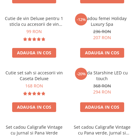
Cutie de vin Deluxe pentru 1
Set cadou femei Holiday
-12%
sticla cu accesorii de vin
Luxury Spa
incluse piele ecologica de
99 RON
236 RON
crocodil
207 RON
ADAUGA IN COS
ADAUGA IN COS
Cutie set sah si accesorii vin
Oglinda Starshine LED cu
-20%
Caseta Deluxe
touch
168 RON
368 RON
294 RON
ADAUGA IN COS
ADAUGA IN COS
Set cadou Caligrafie Vintage
Set cadou Caligrafie Vintage
cu Jurnal si Pana Verde
cu Pana verde, Jurnal si