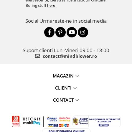
efervescente, idei strasnice si cadouri Gratuite.
Boring stuff
here
Social
Urmareste-ne in social media
Suport clienti
Luni-Vineri 09:00 - 18:00
contact@mindblower.ro
MAGAZIN
CLIENTI
CONTACT