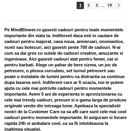
1
2
3
19
...
Pe MindBlower.ro gasesti cadouri pentru toate momentele 
importante din viata ta. Indiferent daca esti in cautare de 
cadouri pentru majorat, casa noua, aniversari, onomastice, 
nunti sau botezuri, aici gasesti peste 700 de cadouri. N-ai 
cum sa dai gres cu sutele de cadouri creative, amuzante si 
ingenioase. Aici gasesti cadouri atat pentru femei, cat si 
pentru barbati. Alege un pahar de bere cizma, un joc de 
petrecere, o plosca curcubeu, set turnul petrecerii sau 
poate o instalatie de lumini pentru ca distractia sa continue 
dupa lasarea serii. Indiferent care ar fi ocazia, noi te putem 
ajuta cu cele mai potrivite cadouri pentru momentele 
importante. Avem 5 ani de experienta in aprovizionarea cu 
cele mai trendy cadouri, precum si o gama larga de produse 
originale venite din intreaga lume. Apeleaza la specialistii 
nostri de la Customer Care ca sa afli care sunt cele mai cool 
cadouri pentru momentele importante. Iti asiguram si livrare 
rapida 24h si ambalare cool, ca sa fii intotdeauna la 
inaltimea situatiei. 