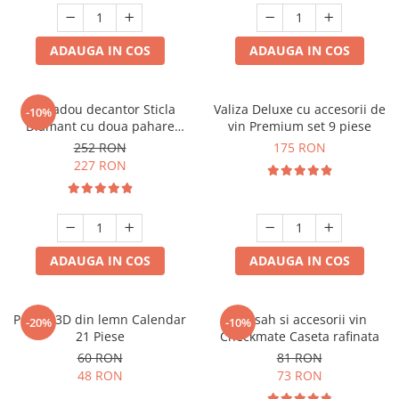
ADAUGA IN COS
ADAUGA IN COS
Set cadou decantor Sticla
Valiza Deluxe cu accesorii de
-10%
Diamant cu doua pahare
vin Premium set 9 piese
Deluxe
252 RON
175 RON
227 RON
ADAUGA IN COS
ADAUGA IN COS
Puzzle 3D din lemn Calendar
Set sah si accesorii vin
-20%
-10%
21 Piese
Checkmate Caseta rafinata
60 RON
81 RON
48 RON
73 RON