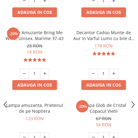
ADAUGA IN COS
ADAUGA IN COS
Sosete Amuzante Bring Me
Decantor Cadou Munte de
-20%
Wine, Unisex, Marime 37-43
Aur In Varful Lumii cu bile de
curatare
23 RON
178 RON
18 RON
ADAUGA IN COS
ADAUGA IN COS
Lampa amuzanta, Prietenul
Lampa Glob de Cristal
-20%
de pe Noptiera
Copacul Vietii
123 RON
67 RON
54 RON