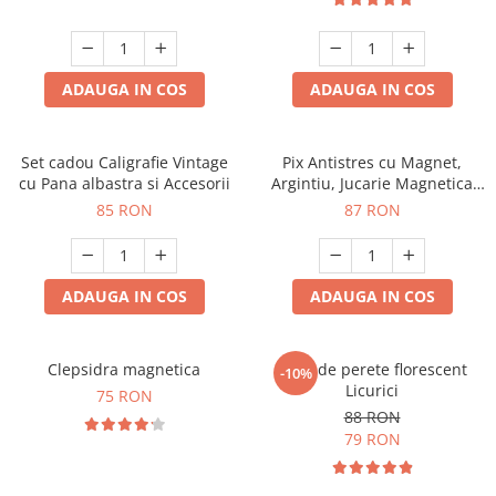
ADAUGA IN COS
ADAUGA IN COS
Set cadou Caligrafie Vintage
Pix Antistres cu Magnet,
cu Pana albastra si Accesorii
Argintiu, Jucarie Magnetica
pentru Birou
85 RON
87 RON
ADAUGA IN COS
ADAUGA IN COS
Clepsidra magnetica
Ceas de perete florescent
-10%
Licurici
75 RON
88 RON
79 RON