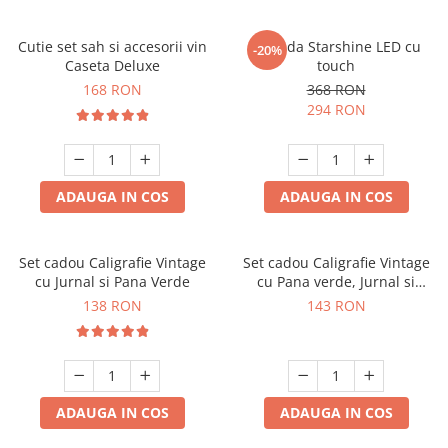
Cutie set sah si accesorii vin
Oglinda Starshine LED cu
-20%
Caseta Deluxe
touch
168 RON
368 RON
294 RON
ADAUGA IN COS
ADAUGA IN COS
Set cadou Caligrafie Vintage
Set cadou Caligrafie Vintage
cu Jurnal si Pana Verde
cu Pana verde, Jurnal si
Suport pentru stilou, 9 piese
138 RON
143 RON
ADAUGA IN COS
ADAUGA IN COS