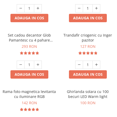
Cadouri Zodia Pesti
Cadouri Sfantul Andrei
Cadouri Fete
Cani si Termosuri
Cadouri Sfantul Alexandru
Pentru Copilul din tine
Jocuri si Puzzle
Cadouri Sfanta Ana
ADAUGA IN COS
ADAUGA IN COS
Cadouri Haioase
Produse pentru Calatorie
Cadouri Constantin si Elena
Cadouri de Casa Noua
Seturi de caligrafie
Cadouri Sfanta Maria
Cadouri Majorat
Set cadou decantor Glob
Trandafir criogenic cu Inger
Pamantesc cu 4 pahare
pazitor
Cadouri Sfintii Mihail si Gavriil
Cadouri pentru Nasi
Deluxe
293 RON
127 RON
Cadouri pentru Bunici
Cadouri pentru Prieteni
Cadouri pentru Sefi
ADAUGA IN COS
ADAUGA IN COS
Cel ce are tot
Cadouri Nunta si Cununie civila
Rama foto magnetica levitanta
Ghirlanda solara cu 100
cu iluminare RGB
becuri LED Warm light
142 RON
100 RON