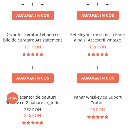
ADAUGA IN COS
ADAUGA IN COS
Decantor aerator Lebada cu
Set Elegant de scris cu Pana
bile de curatare Art statement
alba si Accesorii Vintage
161 RON
188 RON
ADAUGA IN COS
ADAUGA IN COS
Set Decantor de bauturi
Pahar whiskey cu Suport
-10%
Rotativ cu 2 pahare argintiu
Trabuc
262 RON
95 RON
236 RON