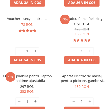
ADAUGA IN COS
ADAUGA IN COS
Vouchere sexy pentru ea
Set cadou femei Relaxing
-7%
moments
78 RON
179 RON
166 RON
ADAUGA IN COS
ADAUGA IN COS
Masuta pliabila pentru laptop
Aparat electric de masaj
-15%
cu inaltime ajustabila
pentru picioare, gambe si
brate
297 RON
189 RON
252 RON