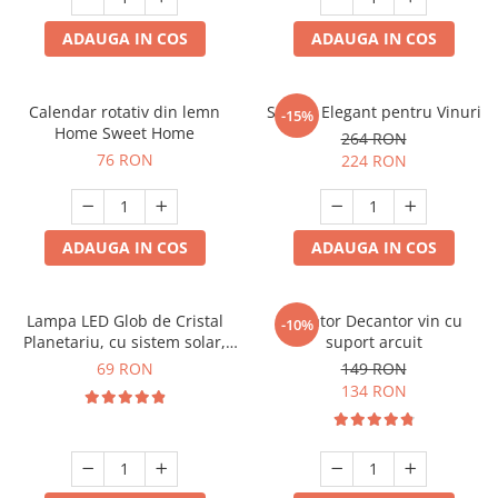
ADAUGA IN COS
ADAUGA IN COS
Calendar rotativ din lemn
Suport Elegant pentru Vinuri
-15%
Home Sweet Home
264 RON
76 RON
224 RON
ADAUGA IN COS
ADAUGA IN COS
Lampa LED Glob de Cristal
Aerator Decantor vin cu
-10%
Planetariu, cu sistem solar,
suport arcuit
cadou captivant
69 RON
149 RON
134 RON