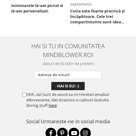
saptamana
Inimioarele le-am pictat si
Umb
le-am personalizat.
Cutia este foarte practică și
poz
încăpătoare. Cele trei
ori
compartimente sunt ideale
chi
pentru a separa
Mat
alimentele, iar închiderea
se 
este sigură, fără scurgeri. O
dim
folosesc aproape zilnic la
pot
HAI SI TU IN COMUNITATEA
serviciu și sunt foarte
mul
MINDBLOWER.RO!
mulțumită.
rec
ceva
alaturi de 42.000+ de prieteni
Ohh, da! Sunt de acord sa-mi trimiteti emailuri
efervescente, idei strasnice si cadouri Gratuite.
Boring stuff
here
Social
Urmareste-ne in social media