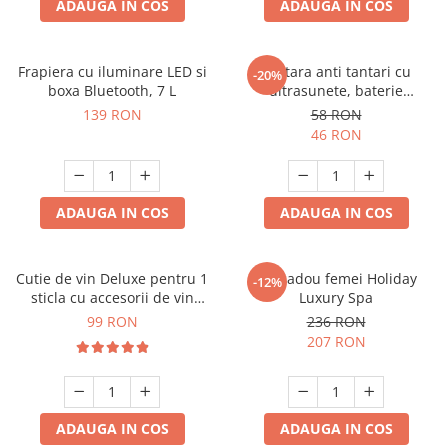
ADAUGA IN COS
ADAUGA IN COS
Frapiera cu iluminare LED si
Bratara anti tantari cu
-20%
boxa Bluetooth, 7 L
ultrasunete, baterie
reincarcabila 90mAh
139 RON
58 RON
46 RON
ADAUGA IN COS
ADAUGA IN COS
Cutie de vin Deluxe pentru 1
Set cadou femei Holiday
-12%
sticla cu accesorii de vin
Luxury Spa
incluse piele ecologica de
99 RON
236 RON
crocodil
207 RON
ADAUGA IN COS
ADAUGA IN COS