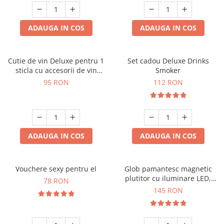
ADAUGA IN COS
ADAUGA IN COS
Cutie de vin Deluxe pentru 1
Set cadou Deluxe Drinks
sticla cu accesorii de vin
Smoker
incluse interior oranj
95 RON
112 RON
ADAUGA IN COS
ADAUGA IN COS
Vouchere sexy pentru el
Glob pamantesc magnetic
plutitor cu iluminare LED,
78 RON
Forma C
145 RON