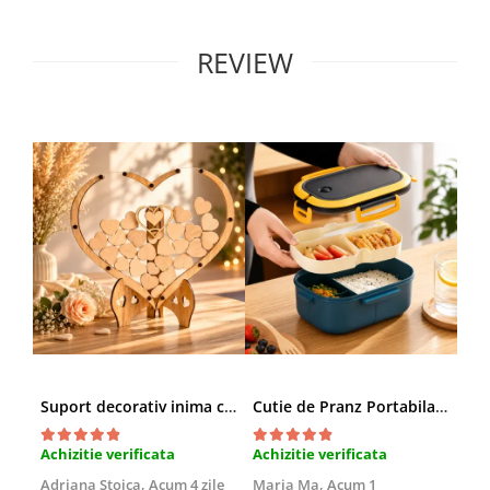
REVIEW
Suport decorativ inima cu mesaje, Cadou cu suflet
Cutie de Pranz Portabila cu Compartimente
Achizitie verificata
Achizitie verificata
Ach
Adriana Stoica,
Acum 4 zile
Maria Ma,
Acum 1
Sof