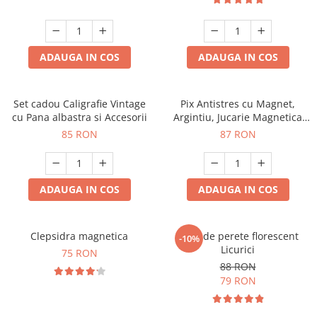
ADAUGA IN COS
ADAUGA IN COS
Set cadou Caligrafie Vintage
Pix Antistres cu Magnet,
cu Pana albastra si Accesorii
Argintiu, Jucarie Magnetica
pentru Birou
85 RON
87 RON
ADAUGA IN COS
ADAUGA IN COS
Clepsidra magnetica
Ceas de perete florescent
-10%
Licurici
75 RON
88 RON
79 RON