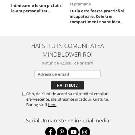
saptamana
Inimioarele le-am pictat si
Umb
le-am personalizat.
Cutia este foarte practică și
poz
încăpătoare. Cele trei
ori
compartimente sunt ideale
chi
pentru a separa
Mat
alimentele, iar închiderea
se 
este sigură, fără scurgeri. O
dim
folosesc aproape zilnic la
pot
HAI SI TU IN COMUNITATEA
serviciu și sunt foarte
mul
MINDBLOWER.RO!
mulțumită.
rec
ceva
alaturi de 42.000+ de prieteni
Ohh, da! Sunt de acord sa-mi trimiteti emailuri
efervescente, idei strasnice si cadouri Gratuite.
Boring stuff
here
Social
Urmareste-ne in social media