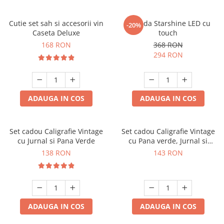
Cutie set sah si accesorii vin
Oglinda Starshine LED cu
-20%
Caseta Deluxe
touch
168 RON
368 RON
294 RON
ADAUGA IN COS
ADAUGA IN COS
Set cadou Caligrafie Vintage
Set cadou Caligrafie Vintage
cu Jurnal si Pana Verde
cu Pana verde, Jurnal si
Suport pentru stilou, 9 piese
138 RON
143 RON
ADAUGA IN COS
ADAUGA IN COS