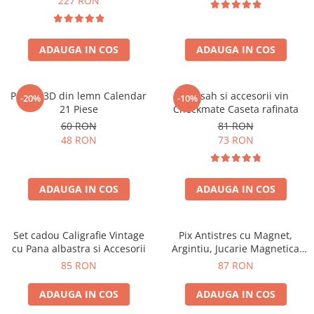
227 RON
ADAUGA IN COS
ADAUGA IN COS
Puzzle 3D din lemn Calendar
Set sah si accesorii vin
-20%
-10%
21 Piese
Checkmate Caseta rafinata
60 RON
81 RON
48 RON
73 RON
ADAUGA IN COS
ADAUGA IN COS
Set cadou Caligrafie Vintage
Pix Antistres cu Magnet,
cu Pana albastra si Accesorii
Argintiu, Jucarie Magnetica
pentru Birou
85 RON
87 RON
ADAUGA IN COS
ADAUGA IN COS