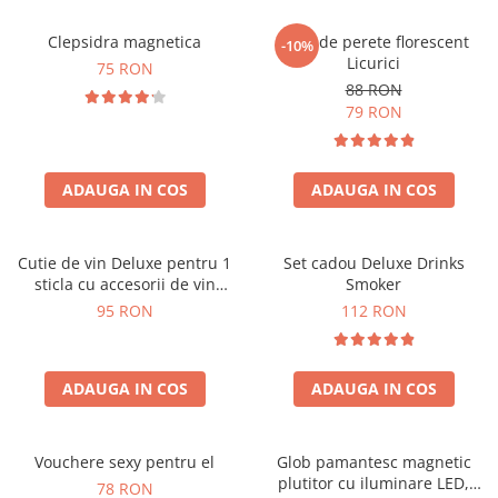
Clepsidra magnetica
Ceas de perete florescent
-10%
Licurici
75 RON
88 RON
79 RON
ADAUGA IN COS
ADAUGA IN COS
Cutie de vin Deluxe pentru 1
Set cadou Deluxe Drinks
sticla cu accesorii de vin
Smoker
incluse interior oranj
95 RON
112 RON
ADAUGA IN COS
ADAUGA IN COS
Vouchere sexy pentru el
Glob pamantesc magnetic
plutitor cu iluminare LED,
78 RON