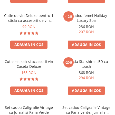
Cutie de vin Deluxe pentru 1
Set cadou femei Holiday
-12%
sticla cu accesorii de vin
Luxury Spa
incluse piele ecologica de
99 RON
236 RON
crocodil
207 RON
ADAUGA IN COS
ADAUGA IN COS
Cutie set sah si accesorii vin
Oglinda Starshine LED cu
-20%
Caseta Deluxe
touch
168 RON
368 RON
294 RON
ADAUGA IN COS
ADAUGA IN COS
Set cadou Caligrafie Vintage
Set cadou Caligrafie Vintage
cu Jurnal si Pana Verde
cu Pana verde, Jurnal si