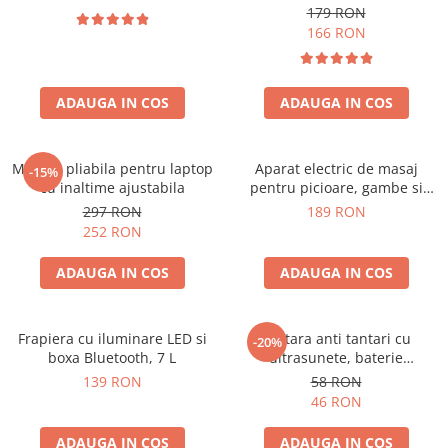
179 RON
166 RON
ADAUGA IN COS
ADAUGA IN COS
Masuta pliabila pentru laptop
Aparat electric de masaj
-15%
cu inaltime ajustabila
pentru picioare, gambe si
brate
297 RON
189 RON
252 RON
ADAUGA IN COS
ADAUGA IN COS
Frapiera cu iluminare LED si
Bratara anti tantari cu
-20%
boxa Bluetooth, 7 L
ultrasunete, baterie
reincarcabila 90mAh
139 RON
58 RON
46 RON
ADAUGA IN COS
ADAUGA IN COS