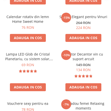
ADAUGA IN COS
ADAUGA IN COS
Calendar rotativ din lemn
Suport Elegant pentru Vinuri
-15%
Home Sweet Home
264 RON
76 RON
224 RON
ADAUGA IN COS
ADAUGA IN COS
Lampa LED Glob de Cristal
Aerator Decantor vin cu
-10%
Planetariu, cu sistem solar,
suport arcuit
cadou captivant
69 RON
149 RON
134 RON
ADAUGA IN COS
ADAUGA IN COS
Vouchere sexy pentru ea
Set cadou femei Relaxing
-7%
moments
78 RON