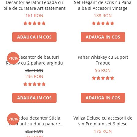
Decantor aerator Lebada cu
Set Elegant de scris cu Pana
bile de curatare Art statement
alba si Accesorii Vintage
161 RON
188 RON
ADAUGA IN COS
ADAUGA IN COS
Set Decantor de bauturi
Pahar whiskey cu Suport
-10%
Rotativ cu 2 pahare argintiu
Trabuc
262 RON
95 RON
236 RON
ADAUGA IN COS
ADAUGA IN COS
Set cadou decantor Sticla
Valiza Deluxe cu accesorii de
-10%
Diamant cu doua pahare
vin Premium set 9 piese
Deluxe
252 RON
175 RON