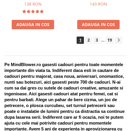
Suport pentru stilou, 9 piese
138 RON
143 RON
ADAUGA IN COS
ADAUGA IN COS
1
2
3
19
...
Pe MindBlower.ro gasesti cadouri pentru toate momentele 
importante din viata ta. Indiferent daca esti in cautare de 
cadouri pentru majorat, casa noua, aniversari, onomastice, 
nunti sau botezuri, aici gasesti peste 700 de cadouri. N-ai 
cum sa dai gres cu sutele de cadouri creative, amuzante si 
ingenioase. Aici gasesti cadouri atat pentru femei, cat si 
pentru barbati. Alege un pahar de bere cizma, un joc de 
petrecere, o plosca curcubeu, set turnul petrecerii sau 
poate o instalatie de lumini pentru ca distractia sa continue 
dupa lasarea serii. Indiferent care ar fi ocazia, noi te putem 
ajuta cu cele mai potrivite cadouri pentru momentele 
importante. Avem 5 ani de experienta in aprovizionarea cu 