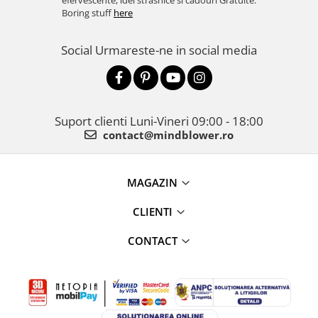
efervescente, idei strasnice si cadouri Gratuite.
Boring stuff
here
Social
Urmareste-ne in social media
Suport clienti
Luni-Vineri 09:00 - 18:00
contact@mindblower.ro
MAGAZIN
CLIENTI
CONTACT