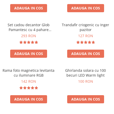
Cadouri Sfantul Andrei
Cadouri Fete
Cani si Termosuri
Cadouri Sfantul Alexandru
ADAUGA IN COS
ADAUGA IN COS
Pentru Copilul din tine
Jocuri si Puzzle
Cadouri Sfanta Ana
Cadouri Haioase
Produse pentru Calatorie
Cadouri Constantin si Elena
Set cadou decantor Glob
Trandafir criogenic cu Inger
Cadouri de Casa Noua
Seturi de caligrafie
Pamantesc cu 4 pahare
pazitor
Cadouri Sfanta Maria
Cadouri Majorat
Deluxe
293 RON
127 RON
Cadouri Sfintii Mihail si Gavriil
Cadouri pentru Nasi
Cadouri pentru Bunici
ADAUGA IN COS
ADAUGA IN COS
Cadouri pentru Prieteni
Cadouri pentru Sefi
Rama foto magnetica levitanta
Ghirlanda solara cu 100
Cel ce are tot
cu iluminare RGB
becuri LED Warm light
Cadouri Nunta si Cununie civila
142 RON
100 RON
ADAUGA IN COS
ADAUGA IN COS