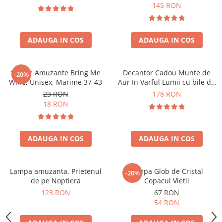
Forma C
145 RON
ADAUGA IN COS
ADAUGA IN COS
Sosete Amuzante Bring Me
Decantor Cadou Munte de
-20%
Wine, Unisex, Marime 37-43
Aur In Varful Lumii cu bile de
curatare
23 RON
178 RON
18 RON
ADAUGA IN COS
ADAUGA IN COS
Lampa amuzanta, Prietenul
Lampa Glob de Cristal
-20%
de pe Noptiera
Copacul Vietii
123 RON
67 RON
54 RON