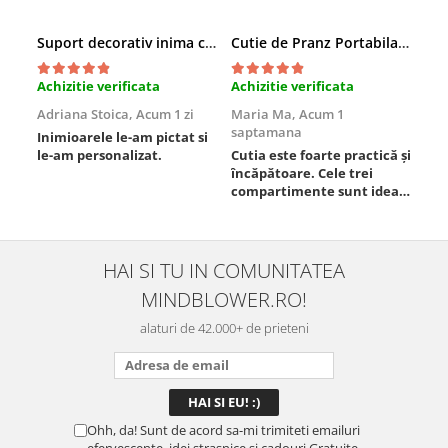
Suport decorativ inima cu mesaje, Cadou cu suflet
Cutie de Pranz Portabila cu Compartimente
Achizitie verificata
Achizitie verificata
Ach
Adriana Stoica,
Acum 1 zi
Maria Ma,
Acum 1
Sof
saptamana
Inimioarele le-am pictat si
Umb
le-am personalizat.
Cutia este foarte practică și
poz
încăpătoare. Cele trei
ori
compartimente sunt ideale
chi
pentru a separa
Mat
alimentele, iar închiderea
se 
este sigură, fără scurgeri. O
dim
folosesc aproape zilnic la
pot
HAI SI TU IN COMUNITATEA
serviciu și sunt foarte
mul
MINDBLOWER.RO!
mulțumită.
rec
ceva
alaturi de 42.000+ de prieteni
Ohh, da! Sunt de acord sa-mi trimiteti emailuri