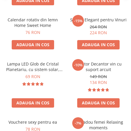
ADAUGA IN COS
ADAUGA IN COS
Calendar rotativ din lemn
Suport Elegant pentru Vinuri
-15%
Home Sweet Home
264 RON
76 RON
224 RON
ADAUGA IN COS
ADAUGA IN COS
Lampa LED Glob de Cristal
Aerator Decantor vin cu
-10%
Planetariu, cu sistem solar,
suport arcuit
cadou captivant
69 RON
149 RON
134 RON
ADAUGA IN COS
ADAUGA IN COS
Vouchere sexy pentru ea
Set cadou femei Relaxing
-7%
moments
78 RON