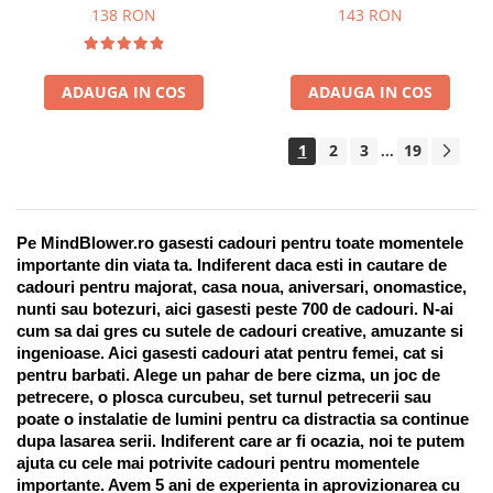
Suport pentru stilou, 9 piese
138 RON
143 RON
ADAUGA IN COS
ADAUGA IN COS
1
2
3
19
...
Pe MindBlower.ro gasesti cadouri pentru toate momentele 
importante din viata ta. Indiferent daca esti in cautare de 
cadouri pentru majorat, casa noua, aniversari, onomastice, 
nunti sau botezuri, aici gasesti peste 700 de cadouri. N-ai 
cum sa dai gres cu sutele de cadouri creative, amuzante si 
ingenioase. Aici gasesti cadouri atat pentru femei, cat si 
pentru barbati. Alege un pahar de bere cizma, un joc de 
petrecere, o plosca curcubeu, set turnul petrecerii sau 
poate o instalatie de lumini pentru ca distractia sa continue 
dupa lasarea serii. Indiferent care ar fi ocazia, noi te putem 
ajuta cu cele mai potrivite cadouri pentru momentele 
importante. Avem 5 ani de experienta in aprovizionarea cu 