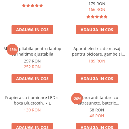
179 RON
166 RON
ADAUGA IN COS
ADAUGA IN COS
Masuta pliabila pentru laptop
Aparat electric de masaj
-15%
cu inaltime ajustabila
pentru picioare, gambe si
brate
297 RON
189 RON
252 RON
ADAUGA IN COS
ADAUGA IN COS
Frapiera cu iluminare LED si
Bratara anti tantari cu
-20%
boxa Bluetooth, 7 L
ultrasunete, baterie
reincarcabila 90mAh
139 RON
58 RON
46 RON
ADAUGA IN COS
ADAUGA IN COS