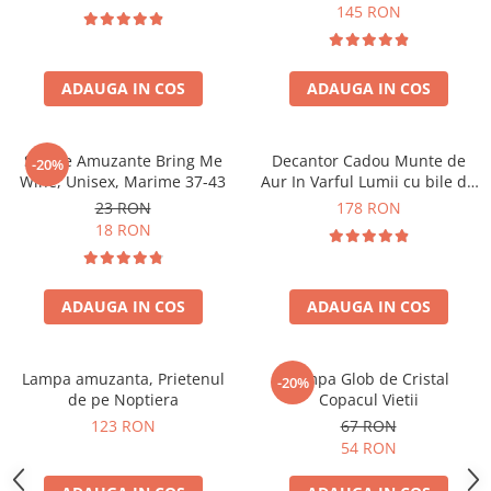
Forma C
145 RON
ADAUGA IN COS
ADAUGA IN COS
Sosete Amuzante Bring Me
Decantor Cadou Munte de
-20%
Wine, Unisex, Marime 37-43
Aur In Varful Lumii cu bile de
curatare
23 RON
178 RON
18 RON
ADAUGA IN COS
ADAUGA IN COS
Lampa amuzanta, Prietenul
Lampa Glob de Cristal
-20%
de pe Noptiera
Copacul Vietii
123 RON
67 RON
54 RON