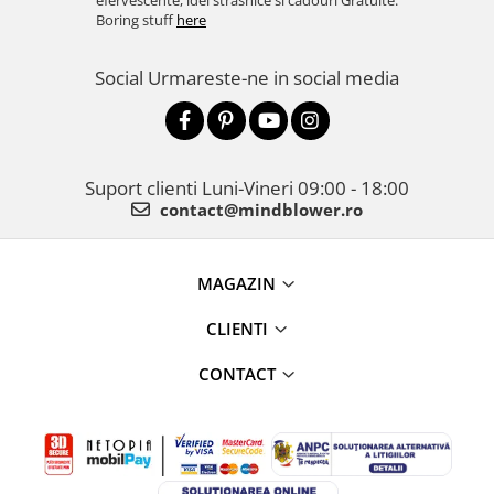
efervescente, idei strasnice si cadouri Gratuite.
Boring stuff
here
Social
Urmareste-ne in social media
Suport clienti
Luni-Vineri 09:00 - 18:00
contact@mindblower.ro
MAGAZIN
CLIENTI
CONTACT