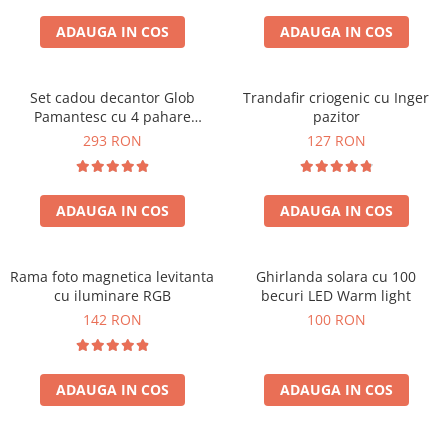
Cadouri Zodia Pesti
Cadouri Sfantul Andrei
Cadouri Fete
Cani si Termosuri
Cadouri Sfantul Alexandru
ADAUGA IN COS
ADAUGA IN COS
Pentru Copilul din tine
Jocuri si Puzzle
Cadouri Sfanta Ana
Cadouri Haioase
Produse pentru Calatorie
Cadouri Constantin si Elena
Set cadou decantor Glob
Trandafir criogenic cu Inger
Cadouri de Casa Noua
Seturi de caligrafie
Pamantesc cu 4 pahare
pazitor
Cadouri Sfanta Maria
Cadouri Majorat
Deluxe
293 RON
127 RON
Cadouri Sfintii Mihail si Gavriil
Cadouri pentru Nasi
Cadouri pentru Bunici
ADAUGA IN COS
ADAUGA IN COS
Cadouri pentru Prieteni
Cadouri pentru Sefi
Rama foto magnetica levitanta
Ghirlanda solara cu 100
Cel ce are tot
cu iluminare RGB
becuri LED Warm light
Cadouri Nunta si Cununie civila
142 RON
100 RON
ADAUGA IN COS
ADAUGA IN COS