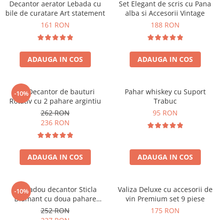
Decantor aerator Lebada cu
Set Elegant de scris cu Pana
bile de curatare Art statement
alba si Accesorii Vintage
161 RON
188 RON
ADAUGA IN COS
ADAUGA IN COS
Set Decantor de bauturi
Pahar whiskey cu Suport
-10%
Rotativ cu 2 pahare argintiu
Trabuc
262 RON
95 RON
236 RON
ADAUGA IN COS
ADAUGA IN COS
Set cadou decantor Sticla
Valiza Deluxe cu accesorii de
-10%
Diamant cu doua pahare
vin Premium set 9 piese
Deluxe
252 RON
175 RON