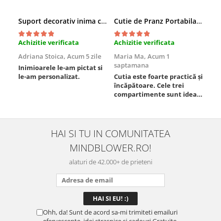
Suport decorativ inima cu mesaje, Cadou cu suflet
Cutie de Pranz Portabila cu Compartimente
Achizitie verificata
Achizitie verificata
Ach
Adriana Stoica,
Acum 5 zile
Maria Ma,
Acum 1
Sof
saptamana
Inimioarele le-am pictat si
Umb
le-am personalizat.
Cutia este foarte practică și
poz
încăpătoare. Cele trei
ori
compartimente sunt ideale
chi
pentru a separa
Mat
alimentele, iar închiderea
se 
este sigură, fără scurgeri. O
dim
folosesc aproape zilnic la
pot
HAI SI TU IN COMUNITATEA
serviciu și sunt foarte
mul
MINDBLOWER.RO!
mulțumită.
rec
ceva
alaturi de 42.000+ de prieteni
Ohh, da! Sunt de acord sa-mi trimiteti emailuri