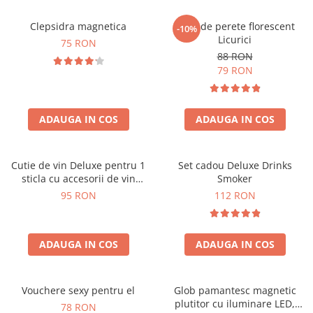
Clepsidra magnetica
Ceas de perete florescent
-10%
Licurici
75 RON
88 RON
79 RON
ADAUGA IN COS
ADAUGA IN COS
Cutie de vin Deluxe pentru 1
Set cadou Deluxe Drinks
sticla cu accesorii de vin
Smoker
incluse interior oranj
95 RON
112 RON
ADAUGA IN COS
ADAUGA IN COS
Vouchere sexy pentru el
Glob pamantesc magnetic
plutitor cu iluminare LED,
78 RON