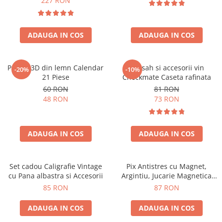
227 RON
ADAUGA IN COS
ADAUGA IN COS
Puzzle 3D din lemn Calendar
Set sah si accesorii vin
-20%
-10%
21 Piese
Checkmate Caseta rafinata
60 RON
81 RON
48 RON
73 RON
ADAUGA IN COS
ADAUGA IN COS
Set cadou Caligrafie Vintage
Pix Antistres cu Magnet,
cu Pana albastra si Accesorii
Argintiu, Jucarie Magnetica
pentru Birou
85 RON
87 RON
ADAUGA IN COS
ADAUGA IN COS