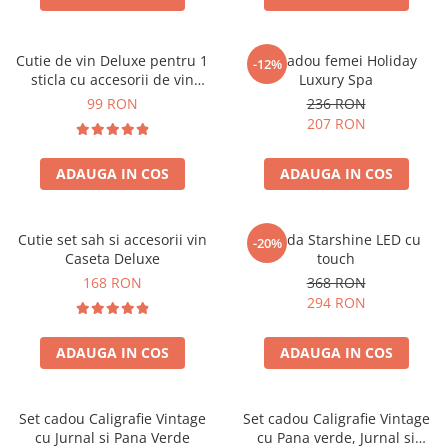
Cutie de vin Deluxe pentru 1
Set cadou femei Holiday
-12%
sticla cu accesorii de vin
Luxury Spa
incluse piele ecologica de
99 RON
236 RON
crocodil
207 RON
ADAUGA IN COS
ADAUGA IN COS
Cutie set sah si accesorii vin
Oglinda Starshine LED cu
-20%
Caseta Deluxe
touch
168 RON
368 RON
294 RON
ADAUGA IN COS
ADAUGA IN COS
Set cadou Caligrafie Vintage
Set cadou Caligrafie Vintage
cu Jurnal si Pana Verde
cu Pana verde, Jurnal si