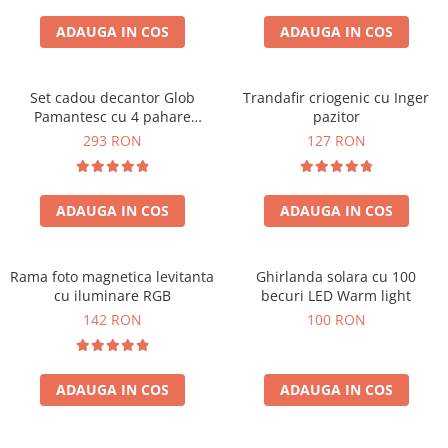
Cadouri Zodia Pesti
Cadouri Sfantul Andrei
Cadouri Fete
Cani si Termosuri
Cadouri Sfantul Alexandru
ADAUGA IN COS
ADAUGA IN COS
Pentru Copilul din tine
Jocuri si Puzzle
Cadouri Sfanta Ana
Cadouri Haioase
Produse pentru Calatorie
Cadouri Constantin si Elena
Set cadou decantor Glob
Trandafir criogenic cu Inger
Cadouri de Casa Noua
Seturi de caligrafie
Pamantesc cu 4 pahare
pazitor
Cadouri Sfanta Maria
Cadouri Majorat
Deluxe
293 RON
127 RON
Cadouri Sfintii Mihail si Gavriil
Cadouri pentru Nasi
Cadouri pentru Bunici
ADAUGA IN COS
ADAUGA IN COS
Cadouri pentru Prieteni
Cadouri pentru Sefi
Rama foto magnetica levitanta
Ghirlanda solara cu 100
Cel ce are tot
cu iluminare RGB
becuri LED Warm light
Cadouri Nunta si Cununie civila
142 RON
100 RON
ADAUGA IN COS
ADAUGA IN COS