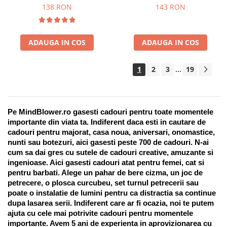
Suport pentru stilou, 9 piese
138 RON
143 RON
ADAUGA IN COS
ADAUGA IN COS
1
2
3
19
...
Pe MindBlower.ro gasesti cadouri pentru toate momentele 
importante din viata ta. Indiferent daca esti in cautare de 
cadouri pentru majorat, casa noua, aniversari, onomastice, 
nunti sau botezuri, aici gasesti peste 700 de cadouri. N-ai 
cum sa dai gres cu sutele de cadouri creative, amuzante si 
ingenioase. Aici gasesti cadouri atat pentru femei, cat si 
pentru barbati. Alege un pahar de bere cizma, un joc de 
petrecere, o plosca curcubeu, set turnul petrecerii sau 
poate o instalatie de lumini pentru ca distractia sa continue 
dupa lasarea serii. Indiferent care ar fi ocazia, noi te putem 
ajuta cu cele mai potrivite cadouri pentru momentele 
importante. Avem 5 ani de experienta in aprovizionarea cu 