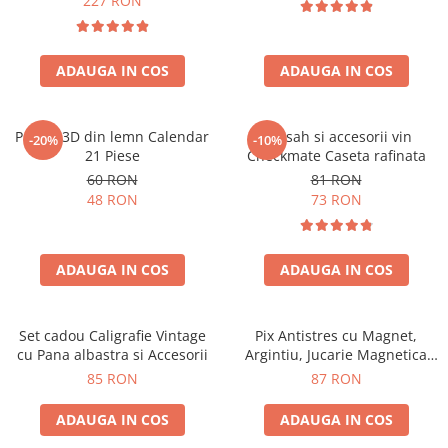
227 RON
ADAUGA IN COS
ADAUGA IN COS
Puzzle 3D din lemn Calendar
Set sah si accesorii vin
-20%
-10%
21 Piese
Checkmate Caseta rafinata
60 RON
81 RON
48 RON
73 RON
ADAUGA IN COS
ADAUGA IN COS
Set cadou Caligrafie Vintage
Pix Antistres cu Magnet,
cu Pana albastra si Accesorii
Argintiu, Jucarie Magnetica
pentru Birou
85 RON
87 RON
ADAUGA IN COS
ADAUGA IN COS