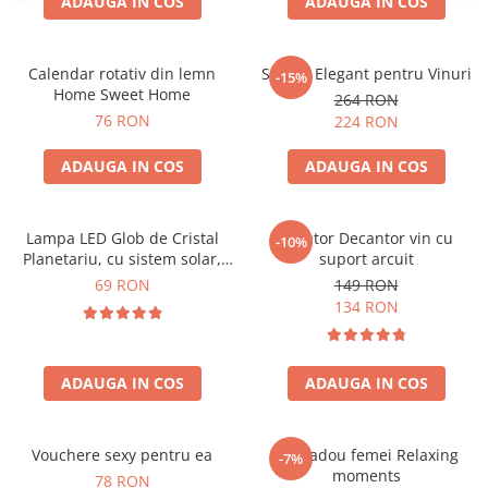
ADAUGA IN COS
ADAUGA IN COS
Calendar rotativ din lemn
Suport Elegant pentru Vinuri
-15%
Home Sweet Home
264 RON
76 RON
224 RON
ADAUGA IN COS
ADAUGA IN COS
Lampa LED Glob de Cristal
Aerator Decantor vin cu
-10%
Planetariu, cu sistem solar,
suport arcuit
cadou captivant
69 RON
149 RON
134 RON
ADAUGA IN COS
ADAUGA IN COS
Vouchere sexy pentru ea
Set cadou femei Relaxing
-7%
moments
78 RON