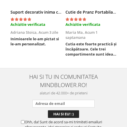
Suport decorativ inima cu mesaje, Cadou cu suflet
Cutie de Pranz Portabila cu Compartimente
Achizitie verificata
Achizitie verificata
Ach
Adriana Stoica,
Acum 3 zile
Maria Ma,
Acum 1
Sof
saptamana
Inimioarele le-am pictat si
Umb
le-am personalizat.
Cutia este foarte practică și
poz
încăpătoare. Cele trei
ori
compartimente sunt ideale
chi
pentru a separa
Mat
alimentele, iar închiderea
se 
este sigură, fără scurgeri. O
dim
folosesc aproape zilnic la
pot
HAI SI TU IN COMUNITATEA
serviciu și sunt foarte
mul
MINDBLOWER.RO!
mulțumită.
rec
ceva
alaturi de 42.000+ de prieteni
Ohh, da! Sunt de acord sa-mi trimiteti emailuri