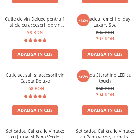
Cutie de vin Deluxe pentru 1
Set cadou femei Holiday
-12%
sticla cu accesorii de vin
Luxury Spa
incluse piele ecologica de
99 RON
236 RON
crocodil
207 RON
ADAUGA IN COS
ADAUGA IN COS
Cutie set sah si accesorii vin
Oglinda Starshine LED cu
-20%
Caseta Deluxe
touch
168 RON
368 RON
294 RON
ADAUGA IN COS
ADAUGA IN COS
Set cadou Caligrafie Vintage
Set cadou Caligrafie Vintage
cu Jurnal si Pana Verde
cu Pana verde, Jurnal si