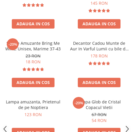
Forma C
145 RON
ADAUGA IN COS
ADAUGA IN COS
Sosete Amuzante Bring Me
Decantor Cadou Munte de
-20%
Wine, Unisex, Marime 37-43
Aur In Varful Lumii cu bile de
curatare
23 RON
178 RON
18 RON
ADAUGA IN COS
ADAUGA IN COS
Lampa amuzanta, Prietenul
Lampa Glob de Cristal
-20%
de pe Noptiera
Copacul Vietii
123 RON
67 RON
54 RON