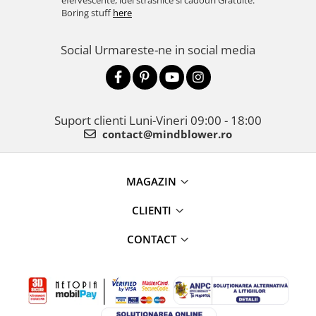
efervescente, idei strasnice si cadouri Gratuite.
Boring stuff
here
Social
Urmareste-ne in social media
Suport clienti
Luni-Vineri 09:00 - 18:00
contact@mindblower.ro
MAGAZIN
CLIENTI
CONTACT