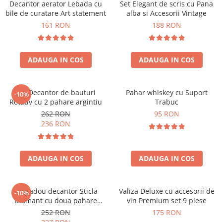
Decantor aerator Lebada cu
Set Elegant de scris cu Pana
bile de curatare Art statement
alba si Accesorii Vintage
161 RON
188 RON
ADAUGA IN COS
ADAUGA IN COS
Set Decantor de bauturi
Pahar whiskey cu Suport
-10%
Rotativ cu 2 pahare argintiu
Trabuc
262 RON
95 RON
236 RON
ADAUGA IN COS
ADAUGA IN COS
Set cadou decantor Sticla
Valiza Deluxe cu accesorii de
-10%
Diamant cu doua pahare
vin Premium set 9 piese
Deluxe
252 RON
175 RON