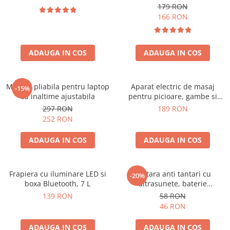
179 RON
166 RON
ADAUGA IN COS
ADAUGA IN COS
Masuta pliabila pentru laptop
Aparat electric de masaj
-15%
cu inaltime ajustabila
pentru picioare, gambe si
brate
297 RON
189 RON
252 RON
ADAUGA IN COS
ADAUGA IN COS
Frapiera cu iluminare LED si
Bratara anti tantari cu
-20%
boxa Bluetooth, 7 L
ultrasunete, baterie
reincarcabila 90mAh
139 RON
58 RON
46 RON
ADAUGA IN COS
ADAUGA IN COS