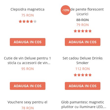
Clepsidra magnetica
Ceas de perete florescent
-10%
Licurici
75 RON
88 RON
79 RON
ADAUGA IN COS
ADAUGA IN COS
Cutie de vin Deluxe pentru 1
Set cadou Deluxe Drinks
sticla cu accesorii de vin
Smoker
incluse interior oranj
95 RON
112 RON
ADAUGA IN COS
ADAUGA IN COS
Vouchere sexy pentru el
Glob pamantesc magnetic
plutitor cu iluminare LED,
78 RON