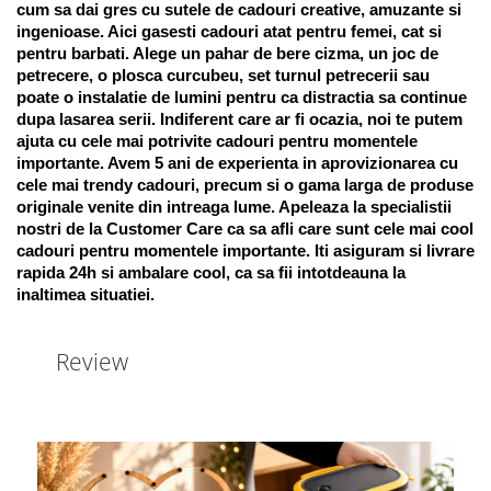
cum sa dai gres cu sutele de cadouri creative, amuzante si 
ingenioase. Aici gasesti cadouri atat pentru femei, cat si 
pentru barbati. Alege un pahar de bere cizma, un joc de 
petrecere, o plosca curcubeu, set turnul petrecerii sau 
poate o instalatie de lumini pentru ca distractia sa continue 
dupa lasarea serii. Indiferent care ar fi ocazia, noi te putem 
ajuta cu cele mai potrivite cadouri pentru momentele 
importante. Avem 5 ani de experienta in aprovizionarea cu 
cele mai trendy cadouri, precum si o gama larga de produse 
originale venite din intreaga lume. Apeleaza la specialistii 
nostri de la Customer Care ca sa afli care sunt cele mai cool 
cadouri pentru momentele importante. Iti asiguram si livrare 
rapida 24h si ambalare cool, ca sa fii intotdeauna la 
inaltimea situatiei. 
Review