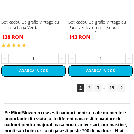
Set cadou Caligrafie Vintage cu
Set cadou Caligrafie Vintage cu
Jurnal si Pana Verde
Pana verde, Jurnal si Suport
pentru stilou, 9 piese
138 RON
143 RON
ADAUGA IN COS
ADAUGA IN COS
1
2
3
...
19
Pe MindBlower.ro gasesti cadouri pentru toate momentele 
importante din viata ta. Indiferent daca esti in cautare de 
cadouri pentru majorat, casa noua, aniversari, onomastice, 
nunti sau botezuri, aici gasesti peste 700 de cadouri. N-ai 