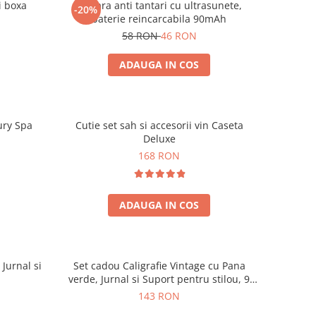
i boxa
Bratara anti tantari cu ultrasunete,
-20%
baterie reincarcabila 90mAh
58 RON
46 RON
ADAUGA IN COS
ury Spa
Cutie set sah si accesorii vin Caseta
Deluxe
168 RON
ADAUGA IN COS
 Jurnal si
Set cadou Caligrafie Vintage cu Pana
verde, Jurnal si Suport pentru stilou, 9
piese
143 RON