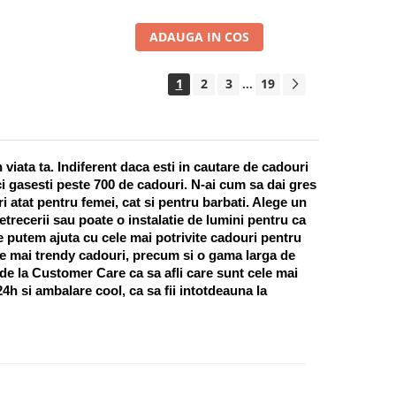
ADAUGA IN COS
1
2
3
19
...
ata ta. Indiferent daca esti in cautare de cadouri 
i gasesti peste 700 de cadouri. N-ai cum sa dai gres 
 atat pentru femei, cat si pentru barbati. Alege un 
recerii sau poate o instalatie de lumini pentru ca 
te putem ajuta cu cele mai potrivite cadouri pentru 
e mai trendy cadouri, precum si o gama larga de 
 de la Customer Care ca sa afli care sunt cele mai 
h si ambalare cool, ca sa fii intotdeauna la 