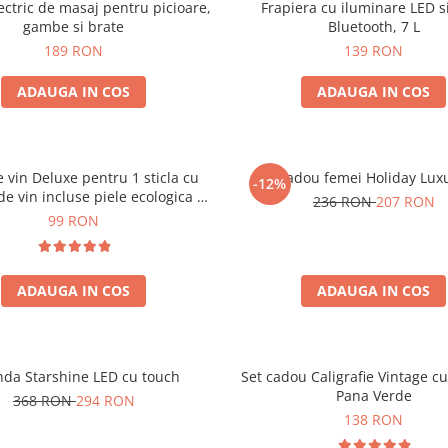
ectric de masaj pentru picioare,
Frapiera cu iluminare LED s
gambe si brate
Bluetooth, 7 L
189 RON
139 RON
ADAUGA IN COS
ADAUGA IN COS
e vin Deluxe pentru 1 sticla cu
Set cadou femei Holiday Lux
-12%
de vin incluse piele ecologica de
236 RON
207 RON
crocodil
99 RON
ADAUGA IN COS
ADAUGA IN COS
nda Starshine LED cu touch
Set cadou Caligrafie Vintage cu
Pana Verde
368 RON
294 RON
138 RON