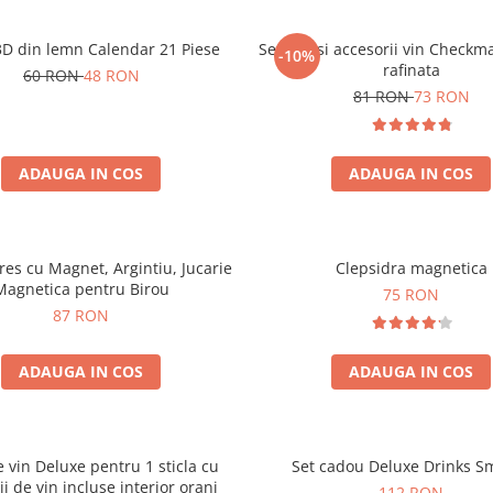
3D din lemn Calendar 21 Piese
Set sah si accesorii vin Checkm
-10%
rafinata
60 RON
48 RON
81 RON
73 RON
ADAUGA IN COS
ADAUGA IN COS
tres cu Magnet, Argintiu, Jucarie
Clepsidra magnetica
Magnetica pentru Birou
75 RON
87 RON
ADAUGA IN COS
ADAUGA IN COS
e vin Deluxe pentru 1 sticla cu
Set cadou Deluxe Drinks S
ii de vin incluse interior oranj
112 RON