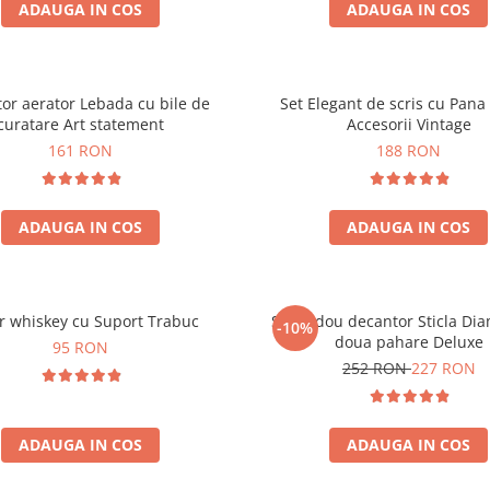
ADAUGA IN COS
ADAUGA IN COS
or aerator Lebada cu bile de
Set Elegant de scris cu Pana 
curatare Art statement
Accesorii Vintage
161 RON
188 RON
ADAUGA IN COS
ADAUGA IN COS
r whiskey cu Suport Trabuc
Set cadou decantor Sticla Di
-10%
doua pahare Deluxe
95 RON
252 RON
227 RON
ADAUGA IN COS
ADAUGA IN COS