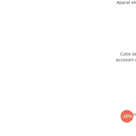
Aparat el
Cutie d
accesorii 
Ogli
-20%