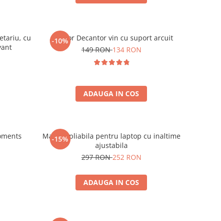
etariu, cu
Aerator Decantor vin cu suport arcuit
-10%
vant
149 RON
134 RON
ADAUGA IN COS
oments
Masuta pliabila pentru laptop cu inaltime
-15%
ajustabila
297 RON
252 RON
ADAUGA IN COS