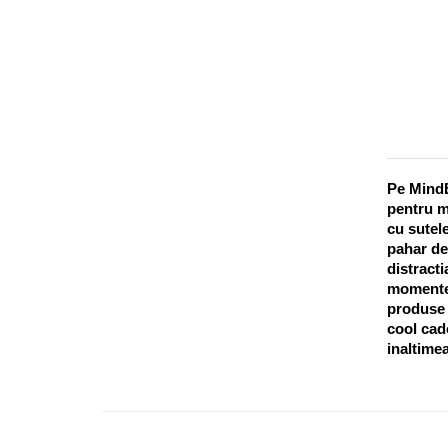
Pe MindB
pentru m
cu sutele
pahar de
distracti
momentel
produse o
cool cado
inaltimea