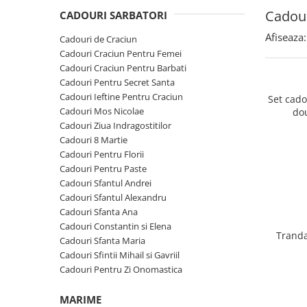
Cadouri Sfantul Andrei
Cadouri Fete
Cadour
Cani si Termosuri
CADOURI SARBATORI
Cadouri Sfantul Alexandru
Pentru Copilul din tine
Jocuri si Puzzle
Afiseaza:
Cadouri de Craciun
Cadouri Sfanta Ana
Cadouri Haioase
Cadouri Craciun Pentru Femei
Produse pentru Calatorie
Cadouri Constantin si Elena
Cadouri Craciun Pentru Barbati
Cadouri de Casa Noua
Seturi de caligrafie
Cadouri Pentru Secret Santa
Cadouri Sfanta Maria
Cadouri Majorat
Cadouri Ieftine Pentru Craciun
Set cad
Cadouri Sfintii Mihail si Gavriil
Cadouri pentru Nasi
Cadouri Mos Nicolae
do
Cadouri Ziua Indragostitilor
Cadouri pentru Bunici
Cadouri 8 Martie
Cadouri pentru Prieteni
Cadouri Pentru Florii
Cadouri Pentru Paste
Cadouri pentru Sefi
Cadouri Sfantul Andrei
Cel ce are tot
Cadouri Sfantul Alexandru
Cadouri Sfanta Ana
Cadouri Nunta si Cununie civila
Cadouri Constantin si Elena
Tranda
Cadouri Sfanta Maria
Cadouri Sfintii Mihail si Gavriil
Cadouri Pentru Zi Onomastica
MARIME