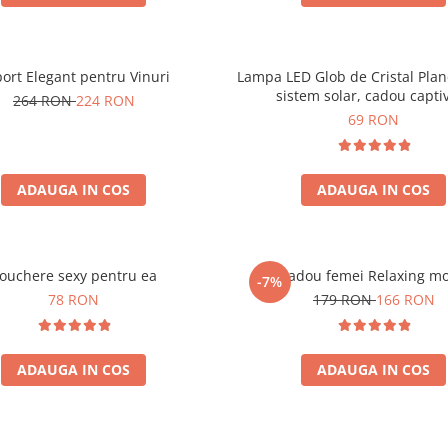
ort Elegant pentru Vinuri
Lampa LED Glob de Cristal Plan
sistem solar, cadou capti
264 RON
224 RON
69 RON
ADAUGA IN COS
ADAUGA IN COS
ouchere sexy pentru ea
Set cadou femei Relaxing m
-7%
78 RON
179 RON
166 RON
ADAUGA IN COS
ADAUGA IN COS