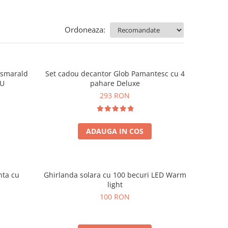
Ordoneaza:
e smarald
Set cadou decantor Glob Pamantesc cu 4
OU
pahare Deluxe
293 RON
ADAUGA IN COS
nta cu
Ghirlanda solara cu 100 becuri LED Warm
light
100 RON