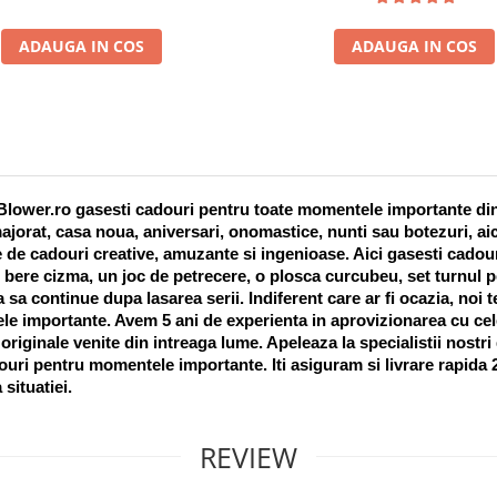
ADAUGA IN COS
ADAUGA IN COS
lower.ro gasesti cadouri pentru toate momentele importante din vi
ajorat, casa noua, aniversari, onomastice, nunti sau botezuri, aic
 de cadouri creative, amuzante si ingenioase. Aici gasesti cadouri
 bere cizma, un joc de petrecere, o plosca curcubeu, set turnul pet
a sa continue dupa lasarea serii. Indiferent care ar fi ocazia, noi 
e importante. Avem 5 ani de experienta in aprovizionarea cu cel
riginale venite din intreaga lume. Apeleaza la specialistii nostri
uri pentru momentele importante. Iti asiguram si livrare rapida 24
 situatiei. 
REVIEW