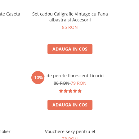
ate Caseta
Set cadou Caligrafie Vintage cu Pana
albastra si Accesorii
85 RON
ADAUGA IN COS
Ceas de perete florescent Licurici
-10%
88 RON
79 RON
ADAUGA IN COS
moker
Vouchere sexy pentru el
78 RON