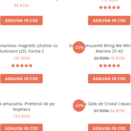
95 RON
ADAUGA IN COS
ADAUGA IN COS
mantesc magnetic plutitor cu
Sosete Amuzante Bring Me Wine
-20%
iluminare LED, Forma C
Marime 37-43
145 RON
23 RON
18 RON
ADAUGA IN COS
ADAUGA IN COS
 amuzanta, Prietenul de pe
Lampa Glob de Cristal Copacu
-20%
Noptiera
67 RON
54 RON
123 RON
ADAUGA IN COS
ADAUGA IN COS