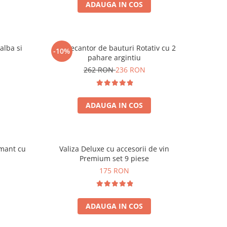
ADAUGA IN COS
alba si
Set Decantor de bauturi Rotativ cu 2
-10%
pahare argintiu
262 RON
236 RON
ADAUGA IN COS
amant cu
Valiza Deluxe cu accesorii de vin
Premium set 9 piese
175 RON
ADAUGA IN COS