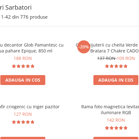
i Sarbatori
1-
42
din
776
produse
ou decantor Glob Pamantesc cu
Cutie bijuterii cu cheita Verd
-20%
ua pahare Epique, 850 ml
Bratara 7 Chakre CAD
188 RON
137 RON
109 RON
ADAUGA IN COS
ADAUGA IN COS
fir criogenic cu Inger pazitor
Rama foto magnetica levita
iluminare RGB
127 RON
142 RON