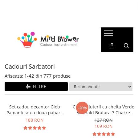
Cadouri
Best Seller
Cadouri Sarbatori
Cadouri Barbati
Top 101
Cadouri Pentru Zi Onomastica
Cadouri pentru Tati
Patura cu maneci
Cadouri de Craciun
Cadouri pentru Sot
Seturi cadou femei
Cadouri Craciun Pentru Femei
Cadouri Colegi Birou
Beauty & Wellness
Cadouri Craciun Pentru Barbati
Cadouri Sarbatori
Cadouri pentru Iubit
Sosete Colorate
Cadouri Pentru Secret Santa
Cadouri Femei
Afiseaza:
1-
42
din
777
produse
Cadouri de Baut
Cadouri Ieftine Pentru Craciun
Cadouri pentru Sotie
FILTRE
Pahare si Accesorii pentru Bar
Cadouri Mos Nicolae
Cadouri Colega Birou
Gadget
Cadouri Ziua Indragostitilor
Cadouri pentru Mama
Set cadou decantor Glob
Cutie bijuterii cu cheita Verde
-20%
Cadouri pentru Iubita
Accesorii birou
Cadouri 8 Martie
Pamantesc cu doua pahare
smarald Bratara 7 Chakre
Cadouri pentru Soacra
Epique, 850 ml
CADOU
Accesorii pentru depozitare si
Cadouri Pentru Florii
188 RON
137 RON
Cadouri Copii
organizare
109 RON
Cadouri Pentru Paste
Cadouri Baieti
Brelocuri