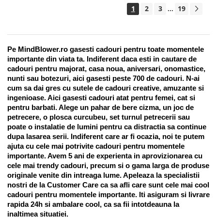
1
2
3
19
...
Pe MindBlower.ro gasesti cadouri pentru toate momentele 
importante din viata ta. Indiferent daca esti in cautare de 
cadouri pentru majorat, casa noua, aniversari, onomastice, 
nunti sau botezuri, aici gasesti peste 700 de cadouri. N-ai 
cum sa dai gres cu sutele de cadouri creative, amuzante si 
ingenioase. Aici gasesti cadouri atat pentru femei, cat si 
pentru barbati. Alege un pahar de bere cizma, un joc de 
petrecere, o plosca curcubeu, set turnul petrecerii sau 
poate o instalatie de lumini pentru ca distractia sa continue 
dupa lasarea serii. Indiferent care ar fi ocazia, noi te putem 
ajuta cu cele mai potrivite cadouri pentru momentele 
importante. Avem 5 ani de experienta in aprovizionarea cu 
cele mai trendy cadouri, precum si o gama larga de produse 
originale venite din intreaga lume. Apeleaza la specialistii 
nostri de la Customer Care ca sa afli care sunt cele mai cool 
cadouri pentru momentele importante. Iti asiguram si livrare 
rapida 24h si ambalare cool, ca sa fii intotdeauna la 
inaltimea situatiei. 