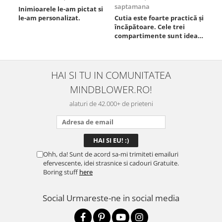
saptamana
Inimioarele le-am pictat si
Umb
le-am personalizat.
Cutia este foarte practică și
poz
încăpătoare. Cele trei
ori
compartimente sunt ideale
chi
pentru a separa
Mat
alimentele, iar închiderea
se 
este sigură, fără scurgeri. O
dim
folosesc aproape zilnic la
pot
HAI SI TU IN COMUNITATEA
serviciu și sunt foarte
mul
MINDBLOWER.RO!
mulțumită.
rec
ceva
alaturi de 42.000+ de prieteni
Ohh, da! Sunt de acord sa-mi trimiteti emailuri
efervescente, idei strasnice si cadouri Gratuite.
Boring stuff
here
Social
Urmareste-ne in social media