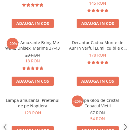
Forma C
145 RON
ADAUGA IN COS
ADAUGA IN COS
Sosete Amuzante Bring Me
Decantor Cadou Munte de
-20%
Wine, Unisex, Marime 37-43
Aur In Varful Lumii cu bile de
curatare
23 RON
178 RON
18 RON
ADAUGA IN COS
ADAUGA IN COS
Lampa amuzanta, Prietenul
Lampa Glob de Cristal
-20%
de pe Noptiera
Copacul Vietii
123 RON
67 RON
54 RON