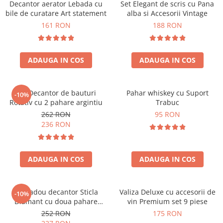
Decantor aerator Lebada cu
Set Elegant de scris cu Pana
bile de curatare Art statement
alba si Accesorii Vintage
161 RON
188 RON
ADAUGA IN COS
ADAUGA IN COS
Set Decantor de bauturi
Pahar whiskey cu Suport
-10%
Rotativ cu 2 pahare argintiu
Trabuc
262 RON
95 RON
236 RON
ADAUGA IN COS
ADAUGA IN COS
Set cadou decantor Sticla
Valiza Deluxe cu accesorii de
-10%
Diamant cu doua pahare
vin Premium set 9 piese
Deluxe
252 RON
175 RON