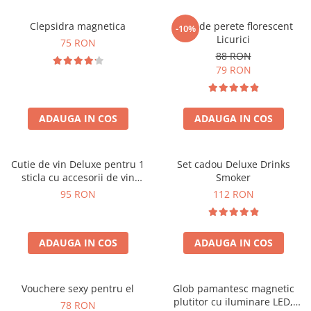
Clepsidra magnetica
Ceas de perete florescent
-10%
Licurici
75 RON
88 RON
79 RON
ADAUGA IN COS
ADAUGA IN COS
Cutie de vin Deluxe pentru 1
Set cadou Deluxe Drinks
sticla cu accesorii de vin
Smoker
incluse interior oranj
95 RON
112 RON
ADAUGA IN COS
ADAUGA IN COS
Vouchere sexy pentru el
Glob pamantesc magnetic
plutitor cu iluminare LED,
78 RON