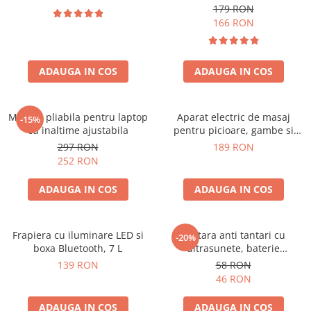
179 RON
166 RON
ADAUGA IN COS
ADAUGA IN COS
Masuta pliabila pentru laptop
Aparat electric de masaj
-15%
cu inaltime ajustabila
pentru picioare, gambe si
brate
297 RON
189 RON
252 RON
ADAUGA IN COS
ADAUGA IN COS
Frapiera cu iluminare LED si
Bratara anti tantari cu
-20%
boxa Bluetooth, 7 L
ultrasunete, baterie
reincarcabila 90mAh
139 RON
58 RON
46 RON
ADAUGA IN COS
ADAUGA IN COS