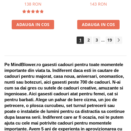
Suport pentru stilou, 9 piese
138 RON
143 RON
ADAUGA IN COS
ADAUGA IN COS
1
2
3
19
...
Pe MindBlower.ro gasesti cadouri pentru toate momentele 
importante din viata ta. Indiferent daca esti in cautare de 
cadouri pentru majorat, casa noua, aniversari, onomastice, 
nunti sau botezuri, aici gasesti peste 700 de cadouri. N-ai 
cum sa dai gres cu sutele de cadouri creative, amuzante si 
ingenioase. Aici gasesti cadouri atat pentru femei, cat si 
pentru barbati. Alege un pahar de bere cizma, un joc de 
petrecere, o plosca curcubeu, set turnul petrecerii sau 
poate o instalatie de lumini pentru ca distractia sa continue 
dupa lasarea serii. Indiferent care ar fi ocazia, noi te putem 
ajuta cu cele mai potrivite cadouri pentru momentele 
importante. Avem 5 ani de experienta in aprovizionarea cu 