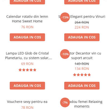
ADAUGA IN COS
ADAUGA IN COS
Calendar rotativ din lemn
Suport Elegant pentru Vinuri
-15%
Home Sweet Home
264 RON
76 RON
224 RON
ADAUGA IN COS
ADAUGA IN COS
Lampa LED Glob de Cristal
Aerator Decantor vin cu
-10%
Planetariu, cu sistem solar,
suport arcuit
cadou captivant
69 RON
149 RON
134 RON
ADAUGA IN COS
ADAUGA IN COS
Vouchere sexy pentru ea
Set cadou femei Relaxing
-7%
moments
78 RON