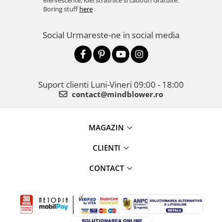
efervescente, idei strasnice si cadouri Gratuite.
Boring stuff
here
Social
Urmareste-ne in social media
Suport clienti
Luni-Vineri 09:00 - 18:00
contact@mindblower.ro
MAGAZIN
CLIENTI
CONTACT