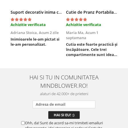
Suport decorativ inima cu mesaje, Cadou cu suflet
Cutie de Pranz Portabila cu Compartimente
Achizitie verificata
Achizitie verificata
Ach
Adriana Stoica,
Acum 2 zile
Maria Ma,
Acum 1
Sof
saptamana
Inimioarele le-am pictat si
Umb
le-am personalizat.
Cutia este foarte practică și
poz
încăpătoare. Cele trei
ori
compartimente sunt ideale
chi
pentru a separa
Mat
alimentele, iar închiderea
se 
este sigură, fără scurgeri. O
dim
folosesc aproape zilnic la
pot
HAI SI TU IN COMUNITATEA
serviciu și sunt foarte
mul
MINDBLOWER.RO!
mulțumită.
rec
ceva
alaturi de 42.000+ de prieteni
Ohh, da! Sunt de acord sa-mi trimiteti emailuri