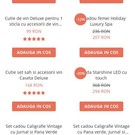
Cutie de vin Deluxe pentru 1
Set cadou femei Holiday
-12%
sticla cu accesorii de vin
Luxury Spa
incluse piele ecologica de
99 RON
236 RON
crocodil
207 RON
ADAUGA IN COS
ADAUGA IN COS
Cutie set sah si accesorii vin
Oglinda Starshine LED cu
-20%
Caseta Deluxe
touch
168 RON
368 RON
294 RON
ADAUGA IN COS
ADAUGA IN COS
Set cadou Caligrafie Vintage
Set cadou Caligrafie Vintage
cu Jurnal si Pana Verde
cu Pana verde, Jurnal si