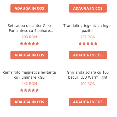
Cadouri Sfantul Andrei
Cadouri Fete
Cani si Termosuri
Cadouri Sfantul Alexandru
ADAUGA IN COS
ADAUGA IN COS
Pentru Copilul din tine
Jocuri si Puzzle
Cadouri Sfanta Ana
Cadouri Haioase
Produse pentru Calatorie
Cadouri Constantin si Elena
Set cadou decantor Glob
Trandafir criogenic cu Inger
Cadouri de Casa Noua
Seturi de caligrafie
Pamantesc cu 4 pahare
pazitor
Cadouri Sfanta Maria
Cadouri Majorat
Deluxe
293 RON
127 RON
Cadouri Sfintii Mihail si Gavriil
Cadouri pentru Nasi
Cadouri pentru Bunici
ADAUGA IN COS
ADAUGA IN COS
Cadouri pentru Prieteni
Cadouri pentru Sefi
Rama foto magnetica levitanta
Ghirlanda solara cu 100
Cel ce are tot
cu iluminare RGB
becuri LED Warm light
Cadouri Nunta si Cununie civila
142 RON
100 RON
ADAUGA IN COS
ADAUGA IN COS