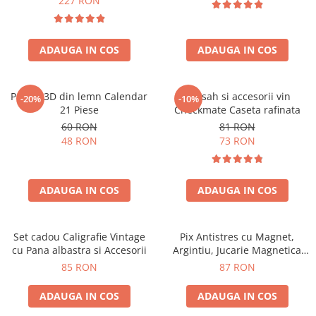
227 RON
ADAUGA IN COS
ADAUGA IN COS
Puzzle 3D din lemn Calendar
Set sah si accesorii vin
-20%
-10%
21 Piese
Checkmate Caseta rafinata
60 RON
81 RON
48 RON
73 RON
ADAUGA IN COS
ADAUGA IN COS
Set cadou Caligrafie Vintage
Pix Antistres cu Magnet,
cu Pana albastra si Accesorii
Argintiu, Jucarie Magnetica
pentru Birou
85 RON
87 RON
ADAUGA IN COS
ADAUGA IN COS