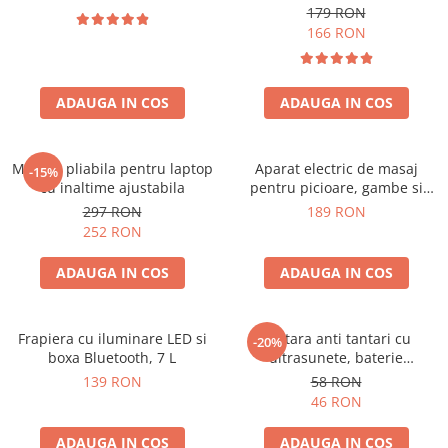
179 RON
166 RON
ADAUGA IN COS
ADAUGA IN COS
Masuta pliabila pentru laptop
Aparat electric de masaj
-15%
cu inaltime ajustabila
pentru picioare, gambe si
brate
297 RON
189 RON
252 RON
ADAUGA IN COS
ADAUGA IN COS
Frapiera cu iluminare LED si
Bratara anti tantari cu
-20%
boxa Bluetooth, 7 L
ultrasunete, baterie
reincarcabila 90mAh
139 RON
58 RON
46 RON
ADAUGA IN COS
ADAUGA IN COS