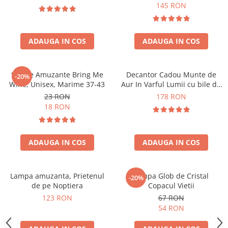
Forma C
145 RON
ADAUGA IN COS
ADAUGA IN COS
Sosete Amuzante Bring Me
Decantor Cadou Munte de
-20%
Wine, Unisex, Marime 37-43
Aur In Varful Lumii cu bile de
curatare
23 RON
178 RON
18 RON
ADAUGA IN COS
ADAUGA IN COS
Lampa amuzanta, Prietenul
Lampa Glob de Cristal
-20%
de pe Noptiera
Copacul Vietii
123 RON
67 RON
54 RON