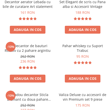
Decantor aerator Lebada cu
Set Elegant de scris cu Pana
bile de curatare Art statement
alba si Accesorii Vintage
161 RON
188 RON
ADAUGA IN COS
ADAUGA IN COS
Set Decantor de bauturi
Pahar whiskey cu Suport
-10%
Rotativ cu 2 pahare argintiu
Trabuc
262 RON
95 RON
236 RON
ADAUGA IN COS
ADAUGA IN COS
Set cadou decantor Sticla
Valiza Deluxe cu accesorii de
-10%
Diamant cu doua pahare
vin Premium set 9 piese
Deluxe
252 RON
175 RON