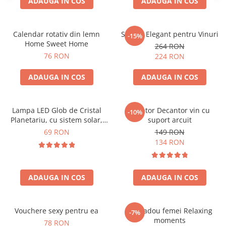
ADAUGA IN COS
ADAUGA IN COS
Calendar rotativ din lemn
Suport Elegant pentru Vinuri
-15%
Home Sweet Home
264 RON
76 RON
224 RON
ADAUGA IN COS
ADAUGA IN COS
Lampa LED Glob de Cristal
Aerator Decantor vin cu
-10%
Planetariu, cu sistem solar,
suport arcuit
cadou captivant
69 RON
149 RON
134 RON
ADAUGA IN COS
ADAUGA IN COS
Vouchere sexy pentru ea
Set cadou femei Relaxing
-7%
moments
78 RON