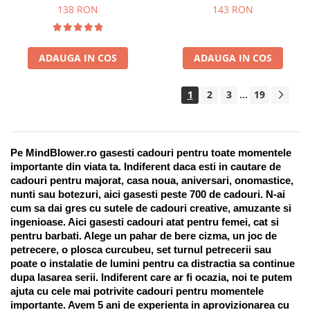
Suport pentru stilou, 9 piese
138 RON
143 RON
ADAUGA IN COS
ADAUGA IN COS
1
2
3
19
...
Pe MindBlower.ro gasesti cadouri pentru toate momentele 
importante din viata ta. Indiferent daca esti in cautare de 
cadouri pentru majorat, casa noua, aniversari, onomastice, 
nunti sau botezuri, aici gasesti peste 700 de cadouri. N-ai 
cum sa dai gres cu sutele de cadouri creative, amuzante si 
ingenioase. Aici gasesti cadouri atat pentru femei, cat si 
pentru barbati. Alege un pahar de bere cizma, un joc de 
petrecere, o plosca curcubeu, set turnul petrecerii sau 
poate o instalatie de lumini pentru ca distractia sa continue 
dupa lasarea serii. Indiferent care ar fi ocazia, noi te putem 
ajuta cu cele mai potrivite cadouri pentru momentele 
importante. Avem 5 ani de experienta in aprovizionarea cu 