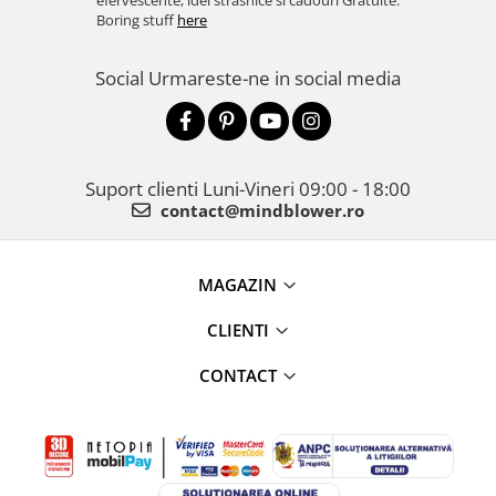
efervescente, idei strasnice si cadouri Gratuite.
Boring stuff
here
Social
Urmareste-ne in social media
Suport clienti
Luni-Vineri 09:00 - 18:00
contact@mindblower.ro
MAGAZIN
CLIENTI
CONTACT