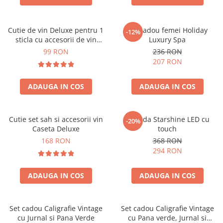
Cutie de vin Deluxe pentru 1
Set cadou femei Holiday
-12%
sticla cu accesorii de vin
Luxury Spa
incluse piele ecologica de
99 RON
236 RON
crocodil
207 RON
ADAUGA IN COS
ADAUGA IN COS
Cutie set sah si accesorii vin
Oglinda Starshine LED cu
-20%
Caseta Deluxe
touch
168 RON
368 RON
294 RON
ADAUGA IN COS
ADAUGA IN COS
Set cadou Caligrafie Vintage
Set cadou Caligrafie Vintage
cu Jurnal si Pana Verde
cu Pana verde, Jurnal si