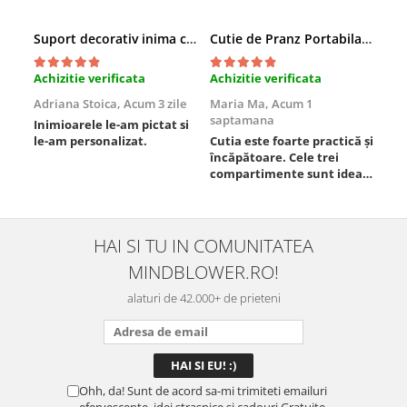
Suport decorativ inima cu mesaje, Cadou cu suflet
Cutie de Pranz Portabila cu Compartimente
Achizitie verificata
Achizitie verificata
Ach
Adriana Stoica,
Acum 3 zile
Maria Ma,
Acum 1
Sof
saptamana
Inimioarele le-am pictat si
Umb
le-am personalizat.
Cutia este foarte practică și
poz
încăpătoare. Cele trei
ori
compartimente sunt ideale
chi
pentru a separa
Mat
alimentele, iar închiderea
se 
este sigură, fără scurgeri. O
dim
folosesc aproape zilnic la
pot
HAI SI TU IN COMUNITATEA
serviciu și sunt foarte
mul
MINDBLOWER.RO!
mulțumită.
rec
ceva
alaturi de 42.000+ de prieteni
Ohh, da! Sunt de acord sa-mi trimiteti emailuri