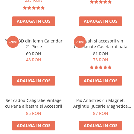
227 RON
ADAUGA IN COS
ADAUGA IN COS
Puzzle 3D din lemn Calendar
Set sah si accesorii vin
-20%
-10%
21 Piese
Checkmate Caseta rafinata
60 RON
81 RON
48 RON
73 RON
ADAUGA IN COS
ADAUGA IN COS
Set cadou Caligrafie Vintage
Pix Antistres cu Magnet,
cu Pana albastra si Accesorii
Argintiu, Jucarie Magnetica
pentru Birou
85 RON
87 RON
ADAUGA IN COS
ADAUGA IN COS