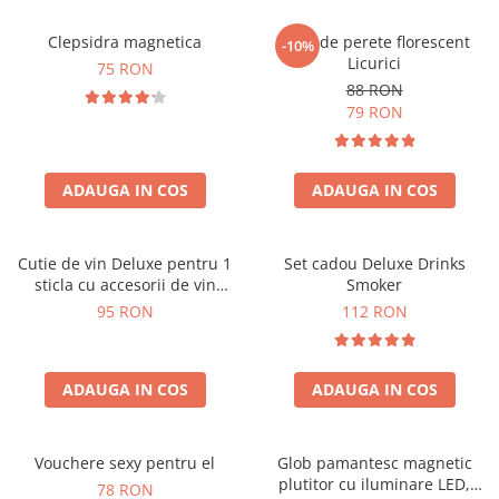
Clepsidra magnetica
Ceas de perete florescent
-10%
Licurici
75 RON
88 RON
79 RON
ADAUGA IN COS
ADAUGA IN COS
Cutie de vin Deluxe pentru 1
Set cadou Deluxe Drinks
sticla cu accesorii de vin
Smoker
incluse interior oranj
95 RON
112 RON
ADAUGA IN COS
ADAUGA IN COS
Vouchere sexy pentru el
Glob pamantesc magnetic
plutitor cu iluminare LED,
78 RON