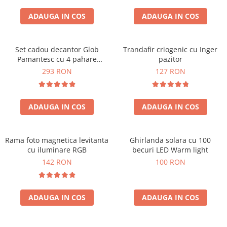
Cadouri Zodia Pesti
Cadouri Sfantul Andrei
Cadouri Fete
Cani si Termosuri
Cadouri Sfantul Alexandru
ADAUGA IN COS
ADAUGA IN COS
Pentru Copilul din tine
Jocuri si Puzzle
Cadouri Sfanta Ana
Cadouri Haioase
Produse pentru Calatorie
Cadouri Constantin si Elena
Set cadou decantor Glob
Trandafir criogenic cu Inger
Cadouri de Casa Noua
Seturi de caligrafie
Pamantesc cu 4 pahare
pazitor
Cadouri Sfanta Maria
Cadouri Majorat
Deluxe
293 RON
127 RON
Cadouri Sfintii Mihail si Gavriil
Cadouri pentru Nasi
Cadouri pentru Bunici
ADAUGA IN COS
ADAUGA IN COS
Cadouri pentru Prieteni
Cadouri pentru Sefi
Rama foto magnetica levitanta
Ghirlanda solara cu 100
Cel ce are tot
cu iluminare RGB
becuri LED Warm light
Cadouri Nunta si Cununie civila
142 RON
100 RON
ADAUGA IN COS
ADAUGA IN COS