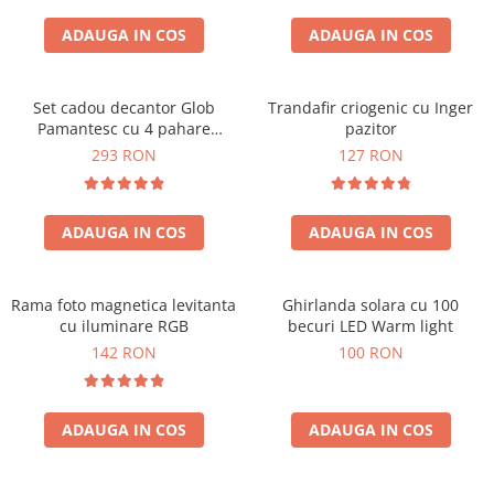
Cadouri Sfantul Andrei
Cadouri Fete
Cani si Termosuri
Cadouri Sfantul Alexandru
ADAUGA IN COS
ADAUGA IN COS
Pentru Copilul din tine
Jocuri si Puzzle
Cadouri Sfanta Ana
Cadouri Haioase
Produse pentru Calatorie
Cadouri Constantin si Elena
Set cadou decantor Glob
Trandafir criogenic cu Inger
Cadouri de Casa Noua
Seturi de caligrafie
Pamantesc cu 4 pahare
pazitor
Cadouri Sfanta Maria
Cadouri Majorat
Deluxe
293 RON
127 RON
Cadouri Sfintii Mihail si Gavriil
Cadouri pentru Nasi
Cadouri pentru Bunici
ADAUGA IN COS
ADAUGA IN COS
Cadouri pentru Prieteni
Cadouri pentru Sefi
Rama foto magnetica levitanta
Ghirlanda solara cu 100
Cel ce are tot
cu iluminare RGB
becuri LED Warm light
Cadouri Nunta si Cununie civila
142 RON
100 RON
ADAUGA IN COS
ADAUGA IN COS