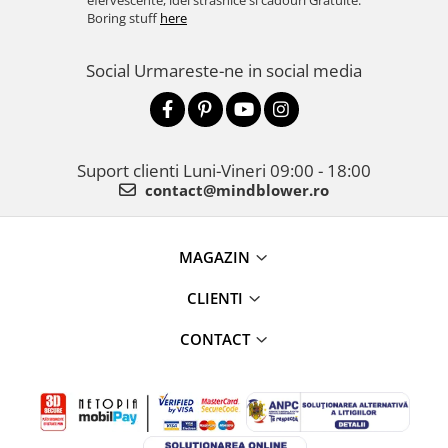
efervescente, idei strasnice si cadouri Gratuite.
Boring stuff
here
Social
Urmareste-ne in social media
Suport clienti
Luni-Vineri 09:00 - 18:00
contact@mindblower.ro
MAGAZIN
CLIENTI
CONTACT