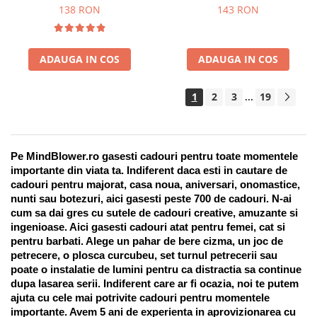
Suport pentru stilou, 9 piese
138 RON
143 RON
ADAUGA IN COS
ADAUGA IN COS
1
2
3
19
...
Pe MindBlower.ro gasesti cadouri pentru toate momentele 
importante din viata ta. Indiferent daca esti in cautare de 
cadouri pentru majorat, casa noua, aniversari, onomastice, 
nunti sau botezuri, aici gasesti peste 700 de cadouri. N-ai 
cum sa dai gres cu sutele de cadouri creative, amuzante si 
ingenioase. Aici gasesti cadouri atat pentru femei, cat si 
pentru barbati. Alege un pahar de bere cizma, un joc de 
petrecere, o plosca curcubeu, set turnul petrecerii sau 
poate o instalatie de lumini pentru ca distractia sa continue 
dupa lasarea serii. Indiferent care ar fi ocazia, noi te putem 
ajuta cu cele mai potrivite cadouri pentru momentele 
importante. Avem 5 ani de experienta in aprovizionarea cu 