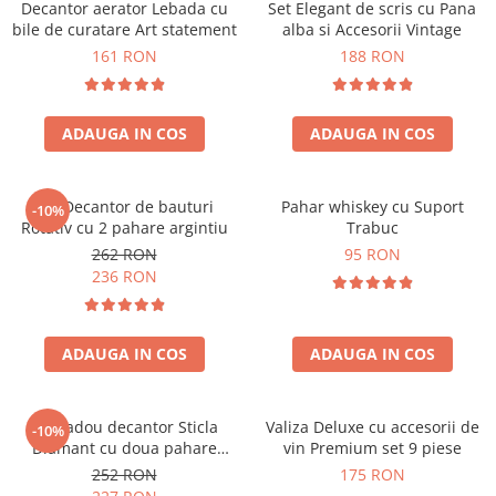
Decantor aerator Lebada cu
Set Elegant de scris cu Pana
bile de curatare Art statement
alba si Accesorii Vintage
161 RON
188 RON
ADAUGA IN COS
ADAUGA IN COS
Set Decantor de bauturi
Pahar whiskey cu Suport
-10%
Rotativ cu 2 pahare argintiu
Trabuc
262 RON
95 RON
236 RON
ADAUGA IN COS
ADAUGA IN COS
Set cadou decantor Sticla
Valiza Deluxe cu accesorii de
-10%
Diamant cu doua pahare
vin Premium set 9 piese
Deluxe
252 RON
175 RON