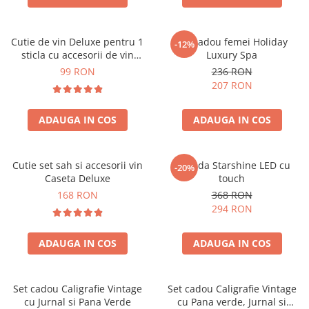
Cutie de vin Deluxe pentru 1
Set cadou femei Holiday
-12%
sticla cu accesorii de vin
Luxury Spa
incluse piele ecologica de
99 RON
236 RON
crocodil
207 RON
ADAUGA IN COS
ADAUGA IN COS
Cutie set sah si accesorii vin
Oglinda Starshine LED cu
-20%
Caseta Deluxe
touch
168 RON
368 RON
294 RON
ADAUGA IN COS
ADAUGA IN COS
Set cadou Caligrafie Vintage
Set cadou Caligrafie Vintage
cu Jurnal si Pana Verde
cu Pana verde, Jurnal si