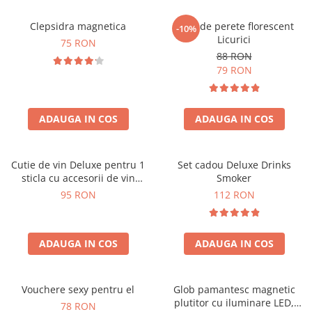
Clepsidra magnetica
Ceas de perete florescent
-10%
Licurici
75 RON
88 RON
79 RON
ADAUGA IN COS
ADAUGA IN COS
Cutie de vin Deluxe pentru 1
Set cadou Deluxe Drinks
sticla cu accesorii de vin
Smoker
incluse interior oranj
95 RON
112 RON
ADAUGA IN COS
ADAUGA IN COS
Vouchere sexy pentru el
Glob pamantesc magnetic
plutitor cu iluminare LED,
78 RON