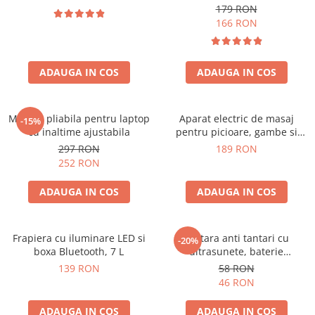
179 RON
166 RON
ADAUGA IN COS
ADAUGA IN COS
Masuta pliabila pentru laptop
Aparat electric de masaj
-15%
cu inaltime ajustabila
pentru picioare, gambe si
brate
297 RON
189 RON
252 RON
ADAUGA IN COS
ADAUGA IN COS
Frapiera cu iluminare LED si
Bratara anti tantari cu
-20%
boxa Bluetooth, 7 L
ultrasunete, baterie
reincarcabila 90mAh
139 RON
58 RON
46 RON
ADAUGA IN COS
ADAUGA IN COS