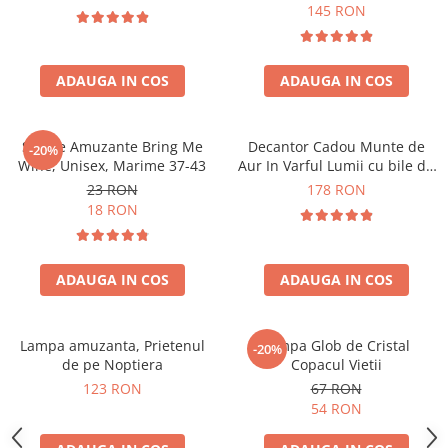
Forma C
145 RON
ADAUGA IN COS
ADAUGA IN COS
Sosete Amuzante Bring Me
Decantor Cadou Munte de
-20%
Wine, Unisex, Marime 37-43
Aur In Varful Lumii cu bile de
curatare
23 RON
178 RON
18 RON
ADAUGA IN COS
ADAUGA IN COS
Lampa amuzanta, Prietenul
Lampa Glob de Cristal
-20%
de pe Noptiera
Copacul Vietii
123 RON
67 RON
54 RON