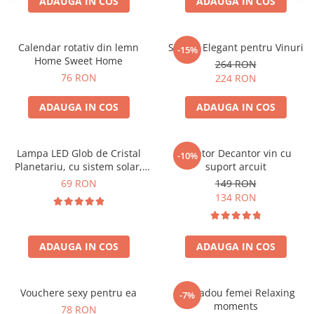
ADAUGA IN COS
ADAUGA IN COS
Calendar rotativ din lemn
Suport Elegant pentru Vinuri
-15%
Home Sweet Home
264 RON
76 RON
224 RON
ADAUGA IN COS
ADAUGA IN COS
Lampa LED Glob de Cristal
Aerator Decantor vin cu
-10%
Planetariu, cu sistem solar,
suport arcuit
cadou captivant
69 RON
149 RON
134 RON
ADAUGA IN COS
ADAUGA IN COS
Vouchere sexy pentru ea
Set cadou femei Relaxing
-7%
moments
78 RON