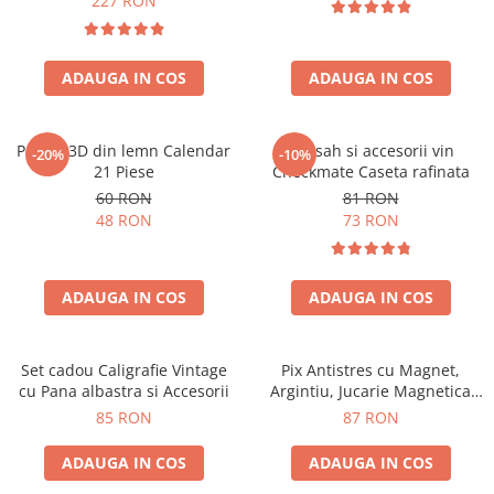
227 RON
ADAUGA IN COS
ADAUGA IN COS
Puzzle 3D din lemn Calendar
Set sah si accesorii vin
-20%
-10%
21 Piese
Checkmate Caseta rafinata
60 RON
81 RON
48 RON
73 RON
ADAUGA IN COS
ADAUGA IN COS
Set cadou Caligrafie Vintage
Pix Antistres cu Magnet,
cu Pana albastra si Accesorii
Argintiu, Jucarie Magnetica
pentru Birou
85 RON
87 RON
ADAUGA IN COS
ADAUGA IN COS