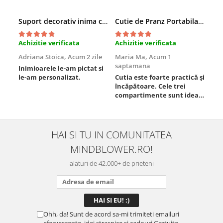
Suport decorativ inima cu mesaje, Cadou cu suflet
Cutie de Pranz Portabila cu Compartimente
Achizitie verificata
Achizitie verificata
Ach
Adriana Stoica,
Acum 2 zile
Maria Ma,
Acum 1
Sof
saptamana
Inimioarele le-am pictat si
Umb
le-am personalizat.
Cutia este foarte practică și
poz
încăpătoare. Cele trei
ori
compartimente sunt ideale
chi
pentru a separa
Mat
alimentele, iar închiderea
se 
este sigură, fără scurgeri. O
dim
folosesc aproape zilnic la
pot
HAI SI TU IN COMUNITATEA
serviciu și sunt foarte
mul
MINDBLOWER.RO!
mulțumită.
rec
ceva
alaturi de 42.000+ de prieteni
Ohh, da! Sunt de acord sa-mi trimiteti emailuri