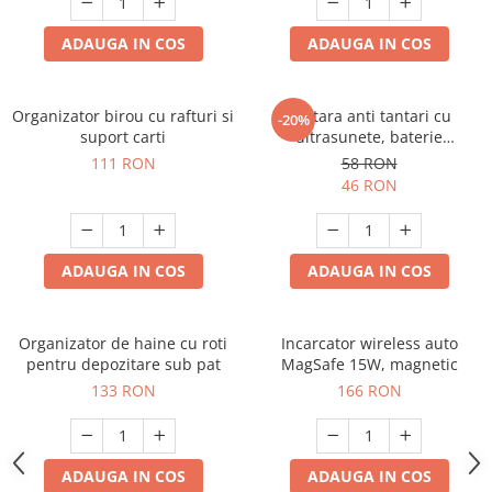
ADAUGA IN COS
ADAUGA IN COS
Organizator birou cu rafturi si
Bratara anti tantari cu
-20%
suport carti
ultrasunete, baterie
reincarcabila 90mAh
111 RON
58 RON
46 RON
ADAUGA IN COS
ADAUGA IN COS
Organizator de haine cu roti
Incarcator wireless auto
pentru depozitare sub pat
MagSafe 15W, magnetic
133 RON
166 RON
ADAUGA IN COS
ADAUGA IN COS