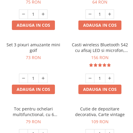
iluminare RGB
masaj
75 RON
64 RON
ADAUGA IN COS
ADAUGA IN COS
Set 3 pixuri amuzante mini
Casti wireless Bluetooth S42
golf
cu afisaj LED si microfon,
compatibile cu iOS si Android
73 RON
156 RON
ADAUGA IN COS
ADAUGA IN COS
Toc pentru ochelari
Cutie de depozitare
multifunctional, cu 6
decorativa, Carte vintage
compartimente
79 RON
109 RON