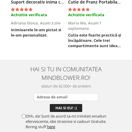
Suport decorativ inima cu mesaje, Cadou cu suflet
Cutie de Pranz Portabila cu Compartimente
Achizitie verificata
Achizitie verificata
Ach
Adriana Stoica,
Acum 3 zile
Maria Ma,
Acum 1
Sof
saptamana
Inimioarele le-am pictat si
Umb
le-am personalizat.
Cutia este foarte practică și
poz
încăpătoare. Cele trei
ori
compartimente sunt ideale
chi
pentru a separa
Mat
alimentele, iar închiderea
se 
este sigură, fără scurgeri. O
dim
folosesc aproape zilnic la
pot
HAI SI TU IN COMUNITATEA
serviciu și sunt foarte
mul
MINDBLOWER.RO!
mulțumită.
rec
ceva
alaturi de 42.000+ de prieteni
Ohh, da! Sunt de acord sa-mi trimiteti emailuri
efervescente, idei strasnice si cadouri Gratuite.
Boring stuff
here