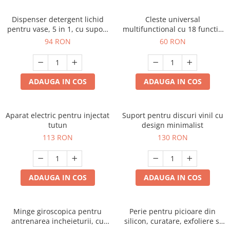
Dispenser detergent lichid
Cleste universal
pentru vase, 5 in 1, cu suport
multifunctional cu 18 functii,
burete si laveta, organizator
pliabil
94 RON
60 RON
chiuveta
ADAUGA IN COS
ADAUGA IN COS
Aparat electric pentru injectat
Suport pentru discuri vinil cu
tutun
design minimalist
113 RON
130 RON
ADAUGA IN COS
ADAUGA IN COS
Minge giroscopica pentru
Perie pentru picioare din
antrenarea incheieturii, cu
silicon, curatare, exfoliere si