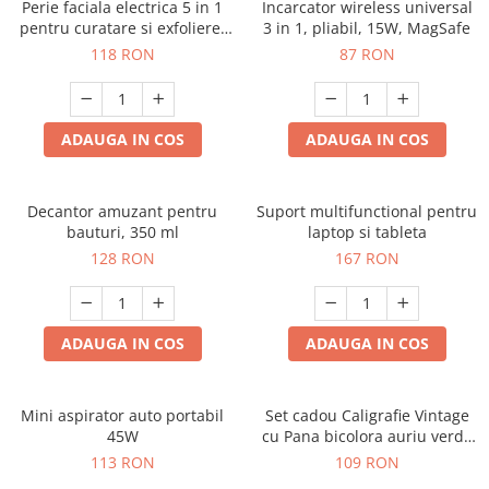
Perie faciala electrica 5 in 1
Incarcator wireless universal
pentru curatare si exfoliere,
3 in 1, pliabil, 15W, MagSafe
cu vibratii, reincarcabila
118 RON
87 RON
ADAUGA IN COS
ADAUGA IN COS
Decantor amuzant pentru
Suport multifunctional pentru
bauturi, 350 ml
laptop si tableta
128 RON
167 RON
ADAUGA IN COS
ADAUGA IN COS
Mini aspirator auto portabil
Set cadou Caligrafie Vintage
45W
cu Pana bicolora auriu verde
si Accesorii pentru Sigiliu, 5
113 RON
109 RON
piese