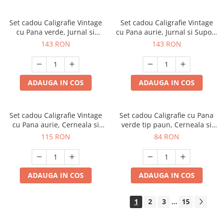
Set cadou Caligrafie Vintage
Set cadou Caligrafie Vintage
cu Pana verde, Jurnal si
cu Pana aurie, Jurnal si Suport
Suport pentru stilou, 9 piese
pentru stilou, 9 piese
143 RON
143 RON
ADAUGA IN COS
ADAUGA IN COS
Set cadou Caligrafie Vintage
Set cadou Caligrafie cu Pana
cu Pana aurie, Cerneala si
verde tip paun, Cerneala si
Stampila, 5 piese
Cutie Vintage, 3 piese
115 RON
84 RON
ADAUGA IN COS
ADAUGA IN COS
1
2
3
15
...