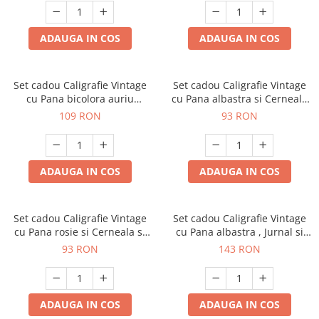
ADAUGA IN COS
ADAUGA IN COS
Set cadou Caligrafie Vintage
Set cadou Caligrafie Vintage
cu Pana bicolora auriu
cu Pana albastra si Cerneala
albastru si Accesorii pentru
si Accesorii, 7 piese
109 RON
93 RON
Sigiliu, 5 piese
ADAUGA IN COS
ADAUGA IN COS
Set cadou Caligrafie Vintage
Set cadou Caligrafie Vintage
cu Pana rosie si Cerneala si
cu Pana albastra , Jurnal si
Accesorii, 7 piese
Suport pentru stilou, 9 piese
93 RON
143 RON
ADAUGA IN COS
ADAUGA IN COS