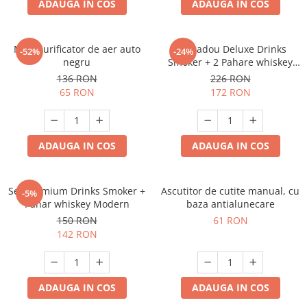
ADAUGA IN COS
ADAUGA IN COS
Mini purificator de aer auto
Set cadou Deluxe Drinks
-52%
-24%
negru
Smoker + 2 Pahare whiskey
Classical
136 RON
226 RON
65 RON
172 RON
ADAUGA IN COS
ADAUGA IN COS
Set premium Drinks Smoker +
Ascutitor de cutite manual, cu
-5%
Pahar whiskey Modern
baza antialunecare
150 RON
61 RON
142 RON
ADAUGA IN COS
ADAUGA IN COS