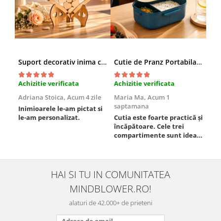
Suport decorativ inima cu mesaje, Cadou cu suflet
Cutie de Pranz Portabila cu Compartimente
Achizitie verificata
Achizitie verificata
Ach
Adriana Stoica,
Acum 4 zile
Maria Ma,
Acum 1
Sof
saptamana
Inimioarele le-am pictat si
Umb
le-am personalizat.
Cutia este foarte practică și
poz
încăpătoare. Cele trei
ori
compartimente sunt ideale
chi
pentru a separa
Mat
alimentele, iar închiderea
se 
este sigură, fără scurgeri. O
dim
folosesc aproape zilnic la
pot
HAI SI TU IN COMUNITATEA
serviciu și sunt foarte
mul
MINDBLOWER.RO!
mulțumită.
rec
ceva
alaturi de 42.000+ de prieteni