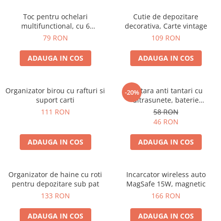
Toc pentru ochelari
Cutie de depozitare
multifunctional, cu 6
decorativa, Carte vintage
compartimente
79 RON
109 RON
ADAUGA IN COS
ADAUGA IN COS
Organizator birou cu rafturi si
Bratara anti tantari cu
-20%
suport carti
ultrasunete, baterie
reincarcabila 90mAh
111 RON
58 RON
46 RON
ADAUGA IN COS
ADAUGA IN COS
Organizator de haine cu roti
Incarcator wireless auto
pentru depozitare sub pat
MagSafe 15W, magnetic
133 RON
166 RON
ADAUGA IN COS
ADAUGA IN COS