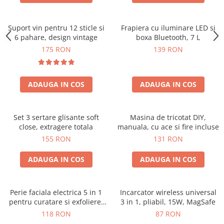
Suport vin pentru 12 sticle si
Frapiera cu iluminare LED si
6 pahare, design vintage
boxa Bluetooth, 7 L
175 RON
139 RON
ADAUGA IN COS
ADAUGA IN COS
Set 3 sertare glisante soft
Masina de tricotat DIY,
close, extragere totala
manuala, cu ace si fire incluse
155 RON
131 RON
ADAUGA IN COS
ADAUGA IN COS
Perie faciala electrica 5 in 1
Incarcator wireless universal
pentru curatare si exfoliere,
3 in 1, pliabil, 15W, MagSafe
cu vibratii, reincarcabila
118 RON
87 RON