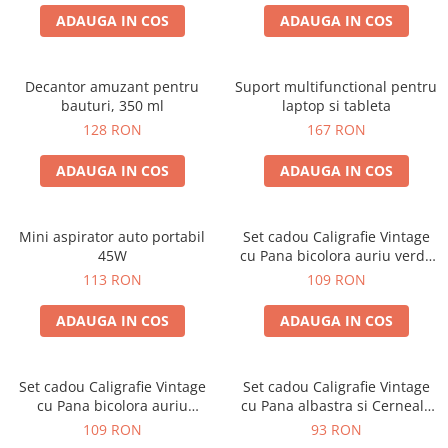
ADAUGA IN COS
ADAUGA IN COS
Decantor amuzant pentru
Suport multifunctional pentru
bauturi, 350 ml
laptop si tableta
128 RON
167 RON
ADAUGA IN COS
ADAUGA IN COS
Mini aspirator auto portabil
Set cadou Caligrafie Vintage
45W
cu Pana bicolora auriu verde
si Accesorii pentru Sigiliu, 5
113 RON
109 RON
piese
ADAUGA IN COS
ADAUGA IN COS
Set cadou Caligrafie Vintage
Set cadou Caligrafie Vintage
cu Pana bicolora auriu
cu Pana albastra si Cerneala
albastru si Accesorii pentru
si Accesorii, 7 piese
109 RON
93 RON
Sigiliu, 5 piese