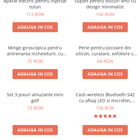
Aparat electric pentru injectat
Suport pentru discuri vinil cu
tutun
design minimalist
113 RON
130 RON
ADAUGA IN COS
ADAUGA IN COS
Minge giroscopica pentru
Perie pentru picioare din
antrenarea incheieturii, cu
silicon, curatare, exfoliere si
iluminare RGB
masaj
75 RON
64 RON
ADAUGA IN COS
ADAUGA IN COS
Set 3 pixuri amuzante mini
Casti wireless Bluetooth S42
golf
cu afisaj LED si microfon,
compatibile cu iOS si Android
73 RON
156 RON
ADAUGA IN COS
ADAUGA IN COS