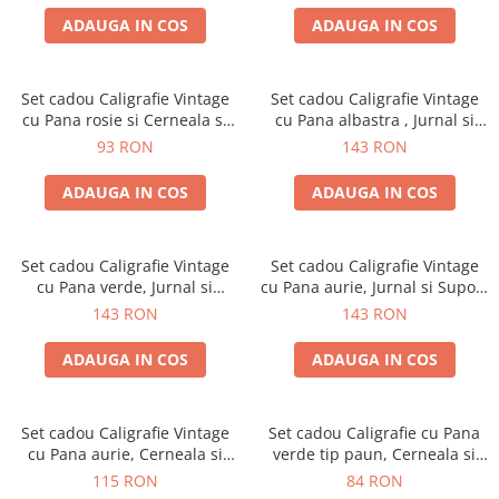
ADAUGA IN COS
ADAUGA IN COS
Set cadou Caligrafie Vintage
Set cadou Caligrafie Vintage
cu Pana rosie si Cerneala si
cu Pana albastra , Jurnal si
Accesorii, 7 piese
Suport pentru stilou, 9 piese
93 RON
143 RON
ADAUGA IN COS
ADAUGA IN COS
Set cadou Caligrafie Vintage
Set cadou Caligrafie Vintage
cu Pana verde, Jurnal si
cu Pana aurie, Jurnal si Suport
Suport pentru stilou, 9 piese
pentru stilou, 9 piese
143 RON
143 RON
ADAUGA IN COS
ADAUGA IN COS
Set cadou Caligrafie Vintage
Set cadou Caligrafie cu Pana
cu Pana aurie, Cerneala si
verde tip paun, Cerneala si
Stampila, 5 piese
Cutie Vintage, 3 piese
115 RON
84 RON