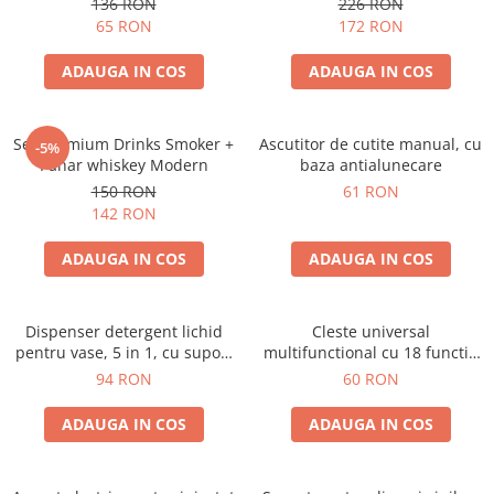
136 RON
226 RON
65 RON
172 RON
ADAUGA IN COS
ADAUGA IN COS
Set premium Drinks Smoker +
Ascutitor de cutite manual, cu
-5%
Pahar whiskey Modern
baza antialunecare
150 RON
61 RON
142 RON
ADAUGA IN COS
ADAUGA IN COS
Dispenser detergent lichid
Cleste universal
pentru vase, 5 in 1, cu suport
multifunctional cu 18 functii,
burete si laveta, organizator
pliabil
94 RON
60 RON
chiuveta
ADAUGA IN COS
ADAUGA IN COS