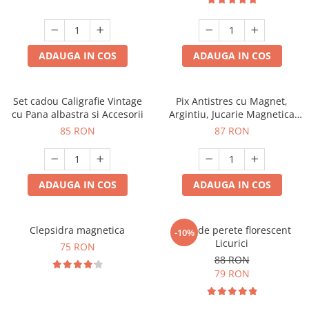
ADAUGA IN COS
ADAUGA IN COS
Set cadou Caligrafie Vintage
Pix Antistres cu Magnet,
cu Pana albastra si Accesorii
Argintiu, Jucarie Magnetica
pentru Birou
85 RON
87 RON
ADAUGA IN COS
ADAUGA IN COS
Clepsidra magnetica
Ceas de perete florescent
-10%
Licurici
75 RON
88 RON
79 RON