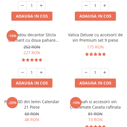
ADAUGA IN COS
ADAUGA IN COS
Set cadou decantor Sticla
Valiza Deluxe cu accesorii de
-10%
Diamant cu doua pahare
vin Premium set 9 piese
Deluxe
252 RON
175 RON
227 RON
ADAUGA IN COS
ADAUGA IN COS
Puzzle 3D din lemn Calendar
Set sah si accesorii vin
-20%
-10%
21 Piese
Checkmate Caseta rafinata
60 RON
81 RON
48 RON
73 RON