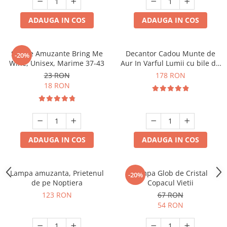
ADAUGA IN COS
ADAUGA IN COS
Sosete Amuzante Bring Me
Decantor Cadou Munte de
-20%
Wine, Unisex, Marime 37-43
Aur In Varful Lumii cu bile de
curatare
23 RON
178 RON
18 RON
ADAUGA IN COS
ADAUGA IN COS
Lampa amuzanta, Prietenul
Lampa Glob de Cristal
-20%
de pe Noptiera
Copacul Vietii
123 RON
67 RON
54 RON