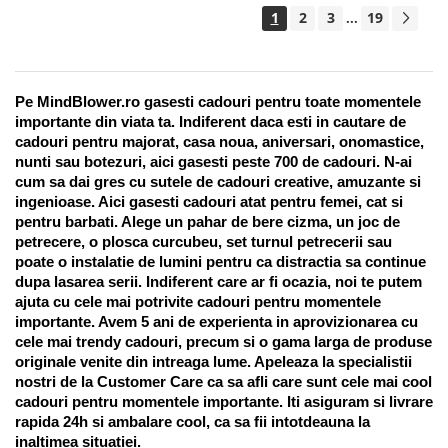
1
2
3
19
...
Pe MindBlower.ro gasesti cadouri pentru toate momentele 
importante din viata ta. Indiferent daca esti in cautare de 
cadouri pentru majorat, casa noua, aniversari, onomastice, 
nunti sau botezuri, aici gasesti peste 700 de cadouri. N-ai 
cum sa dai gres cu sutele de cadouri creative, amuzante si 
ingenioase. Aici gasesti cadouri atat pentru femei, cat si 
pentru barbati. Alege un pahar de bere cizma, un joc de 
petrecere, o plosca curcubeu, set turnul petrecerii sau 
poate o instalatie de lumini pentru ca distractia sa continue 
dupa lasarea serii. Indiferent care ar fi ocazia, noi te putem 
ajuta cu cele mai potrivite cadouri pentru momentele 
importante. Avem 5 ani de experienta in aprovizionarea cu 
cele mai trendy cadouri, precum si o gama larga de produse 
originale venite din intreaga lume. Apeleaza la specialistii 
nostri de la Customer Care ca sa afli care sunt cele mai cool 
cadouri pentru momentele importante. Iti asiguram si livrare 
rapida 24h si ambalare cool, ca sa fii intotdeauna la 
inaltimea situatiei. 