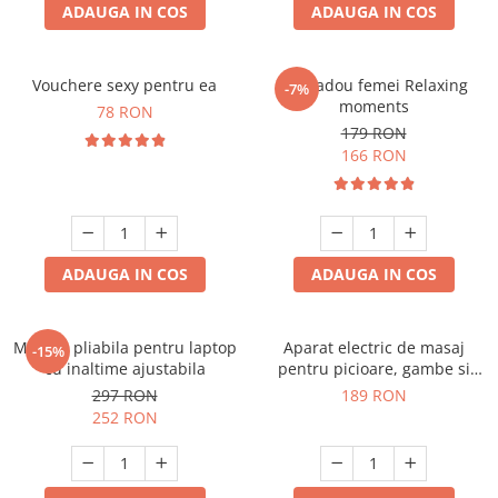
ADAUGA IN COS
ADAUGA IN COS
Vouchere sexy pentru ea
Set cadou femei Relaxing
-7%
moments
78 RON
179 RON
166 RON
ADAUGA IN COS
ADAUGA IN COS
Masuta pliabila pentru laptop
Aparat electric de masaj
-15%
cu inaltime ajustabila
pentru picioare, gambe si
brate
297 RON
189 RON
252 RON