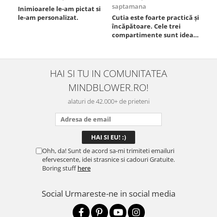
saptamana
Inimioarele le-am pictat si
Umb
le-am personalizat.
Cutia este foarte practică și
poz
încăpătoare. Cele trei
ori
compartimente sunt ideale
chi
pentru a separa
Mat
alimentele, iar închiderea
se 
este sigură, fără scurgeri. O
dim
folosesc aproape zilnic la
pot
HAI SI TU IN COMUNITATEA
serviciu și sunt foarte
mul
MINDBLOWER.RO!
mulțumită.
rec
ceva
alaturi de 42.000+ de prieteni
Ohh, da! Sunt de acord sa-mi trimiteti emailuri
efervescente, idei strasnice si cadouri Gratuite.
Boring stuff
here
Social
Urmareste-ne in social media