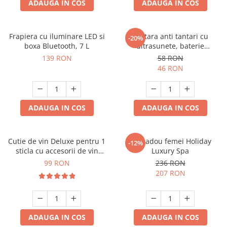
ADAUGA IN COS
ADAUGA IN COS
Frapiera cu iluminare LED si
Bratara anti tantari cu
-20%
boxa Bluetooth, 7 L
ultrasunete, baterie
reincarcabila 90mAh
139 RON
58 RON
46 RON
ADAUGA IN COS
ADAUGA IN COS
Cutie de vin Deluxe pentru 1
Set cadou femei Holiday
-12%
sticla cu accesorii de vin
Luxury Spa
incluse piele ecologica de
99 RON
236 RON
crocodil
207 RON
ADAUGA IN COS
ADAUGA IN COS