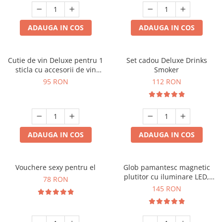
ADAUGA IN COS
ADAUGA IN COS
Cutie de vin Deluxe pentru 1
Set cadou Deluxe Drinks
sticla cu accesorii de vin
Smoker
incluse interior oranj
95 RON
112 RON
ADAUGA IN COS
ADAUGA IN COS
Vouchere sexy pentru el
Glob pamantesc magnetic
plutitor cu iluminare LED,
78 RON
Forma C
145 RON