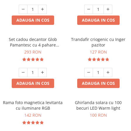
Cadouri Sfantul Andrei
Cadouri Fete
Cani si Termosuri
Cadouri Sfantul Alexandru
Pentru Copilul din tine
Jocuri si Puzzle
Cadouri Sfanta Ana
ADAUGA IN COS
ADAUGA IN COS
Cadouri Haioase
Produse pentru Calatorie
Cadouri Constantin si Elena
Cadouri de Casa Noua
Seturi de caligrafie
Cadouri Sfanta Maria
Cadouri Majorat
Set cadou decantor Glob
Trandafir criogenic cu Inger
Pamantesc cu 4 pahare
pazitor
Cadouri Sfintii Mihail si Gavriil
Cadouri pentru Nasi
Deluxe
293 RON
127 RON
Cadouri pentru Bunici
Cadouri pentru Prieteni
Cadouri pentru Sefi
ADAUGA IN COS
ADAUGA IN COS
Cel ce are tot
Cadouri Nunta si Cununie civila
Rama foto magnetica levitanta
Ghirlanda solara cu 100
cu iluminare RGB
becuri LED Warm light
142 RON
100 RON