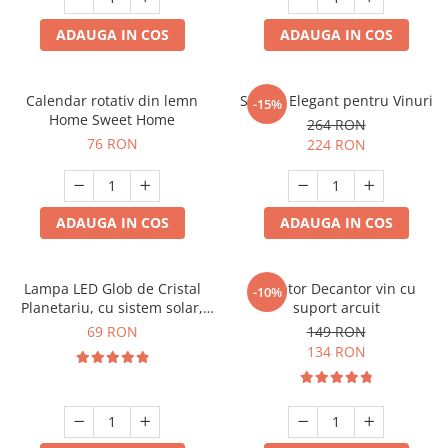
ADAUGA IN COS
ADAUGA IN COS
Calendar rotativ din lemn
Suport Elegant pentru Vinuri
-15%
Home Sweet Home
264 RON
76 RON
224 RON
ADAUGA IN COS
ADAUGA IN COS
Lampa LED Glob de Cristal
Aerator Decantor vin cu
-10%
Planetariu, cu sistem solar,
suport arcuit
cadou captivant
69 RON
149 RON
134 RON