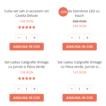
Cutie set sah si accesorii vin
Oglinda Starshine LED cu
-20%
Caseta Deluxe
touch
168 RON
368 RON
294 RON
ADAUGA IN COS
ADAUGA IN COS
Set cadou Caligrafie Vintage
Set cadou Caligrafie Vintage
cu Jurnal si Pana Verde
cu Pana verde, Jurnal si
Suport pentru stilou, 9 piese
138 RON
143 RON
ADAUGA IN COS
ADAUGA IN COS