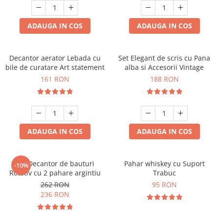
ADAUGA IN COS
ADAUGA IN COS
Decantor aerator Lebada cu
Set Elegant de scris cu Pana
bile de curatare Art statement
alba si Accesorii Vintage
161 RON
188 RON
ADAUGA IN COS
ADAUGA IN COS
Set Decantor de bauturi
Pahar whiskey cu Suport
-10%
Rotativ cu 2 pahare argintiu
Trabuc
262 RON
95 RON
236 RON