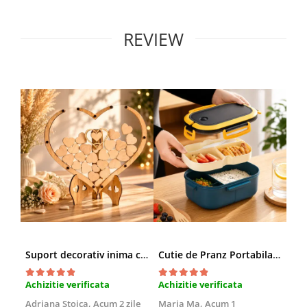
REVIEW
Suport decorativ inima cu mesaje, Cadou cu suflet
Cutie de Pranz Portabila cu Compartimente
Achizitie verificata
Achizitie verificata
Ach
Adriana Stoica,
Acum 2 zile
Maria Ma,
Acum 1
Sof