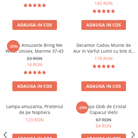
Forma C
145 RON
ADAUGA IN COS
ADAUGA IN COS
Sosete Amuzante Bring Me
Decantor Cadou Munte de
-20%
Wine, Unisex, Marime 37-43
Aur In Varful Lumii cu bile de
curatare
23 RON
178 RON
18 RON
ADAUGA IN COS
ADAUGA IN COS
Lampa amuzanta, Prietenul
Lampa Glob de Cristal
-20%
de pe Noptiera
Copacul Vietii
123 RON
67 RON
54 RON