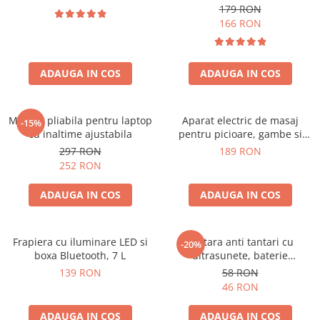
179 RON
166 RON
ADAUGA IN COS
ADAUGA IN COS
Masuta pliabila pentru laptop
Aparat electric de masaj
-15%
cu inaltime ajustabila
pentru picioare, gambe si
brate
297 RON
189 RON
252 RON
ADAUGA IN COS
ADAUGA IN COS
Frapiera cu iluminare LED si
Bratara anti tantari cu
-20%
boxa Bluetooth, 7 L
ultrasunete, baterie
reincarcabila 90mAh
139 RON
58 RON
46 RON
ADAUGA IN COS
ADAUGA IN COS