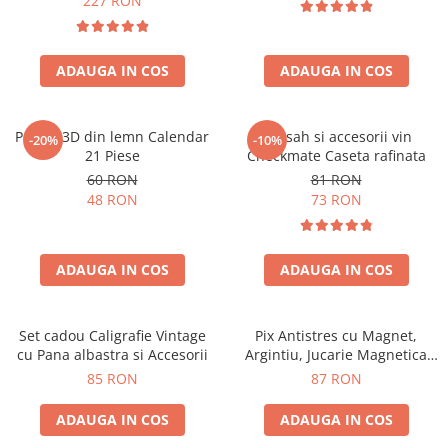
227 RON
ADAUGA IN COS
ADAUGA IN COS
Puzzle 3D din lemn Calendar
Set sah si accesorii vin
-20%
-10%
21 Piese
Checkmate Caseta rafinata
60 RON
81 RON
48 RON
73 RON
ADAUGA IN COS
ADAUGA IN COS
Set cadou Caligrafie Vintage
Pix Antistres cu Magnet,
cu Pana albastra si Accesorii
Argintiu, Jucarie Magnetica
pentru Birou
85 RON
87 RON
ADAUGA IN COS
ADAUGA IN COS