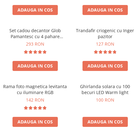
Cadouri Zodia Pesti
Cadouri Sfantul Andrei
Cadouri Fete
Cani si Termosuri
Cadouri Sfantul Alexandru
ADAUGA IN COS
ADAUGA IN COS
Pentru Copilul din tine
Jocuri si Puzzle
Cadouri Sfanta Ana
Cadouri Haioase
Produse pentru Calatorie
Cadouri Constantin si Elena
Set cadou decantor Glob
Trandafir criogenic cu Inger
Cadouri de Casa Noua
Seturi de caligrafie
Pamantesc cu 4 pahare
pazitor
Cadouri Sfanta Maria
Cadouri Majorat
Deluxe
293 RON
127 RON
Cadouri Sfintii Mihail si Gavriil
Cadouri pentru Nasi
Cadouri pentru Bunici
ADAUGA IN COS
ADAUGA IN COS
Cadouri pentru Prieteni
Cadouri pentru Sefi
Rama foto magnetica levitanta
Ghirlanda solara cu 100
Cel ce are tot
cu iluminare RGB
becuri LED Warm light
Cadouri Nunta si Cununie civila
142 RON
100 RON
ADAUGA IN COS
ADAUGA IN COS