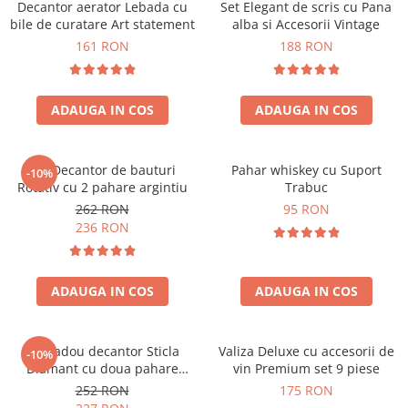
Decantor aerator Lebada cu
Set Elegant de scris cu Pana
bile de curatare Art statement
alba si Accesorii Vintage
161 RON
188 RON
ADAUGA IN COS
ADAUGA IN COS
Set Decantor de bauturi
Pahar whiskey cu Suport
-10%
Rotativ cu 2 pahare argintiu
Trabuc
262 RON
95 RON
236 RON
ADAUGA IN COS
ADAUGA IN COS
Set cadou decantor Sticla
Valiza Deluxe cu accesorii de
-10%
Diamant cu doua pahare
vin Premium set 9 piese
Deluxe
252 RON
175 RON