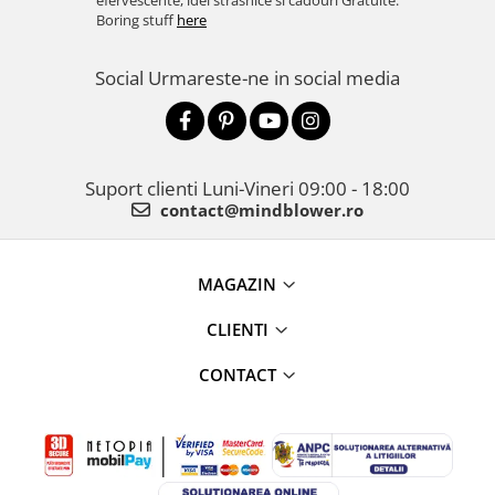
efervescente, idei strasnice si cadouri Gratuite.
Boring stuff
here
Social
Urmareste-ne in social media
Suport clienti
Luni-Vineri 09:00 - 18:00
contact@mindblower.ro
MAGAZIN
CLIENTI
CONTACT