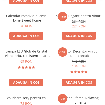
ADAUGA IN COS
ADAUGA IN COS
Calendar rotativ din lemn
Suport Elegant pentru Vinuri
-15%
Home Sweet Home
264 RON
76 RON
224 RON
ADAUGA IN COS
ADAUGA IN COS
Lampa LED Glob de Cristal
Aerator Decantor vin cu
-10%
Planetariu, cu sistem solar,
suport arcuit
cadou captivant
69 RON
149 RON
134 RON
ADAUGA IN COS
ADAUGA IN COS
Vouchere sexy pentru ea
Set cadou femei Relaxing
-7%
moments
78 RON