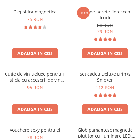
Clepsidra magnetica
Ceas de perete florescent
-10%
Licurici
75 RON
88 RON
79 RON
ADAUGA IN COS
ADAUGA IN COS
Cutie de vin Deluxe pentru 1
Set cadou Deluxe Drinks
sticla cu accesorii de vin
Smoker
incluse interior oranj
95 RON
112 RON
ADAUGA IN COS
ADAUGA IN COS
Vouchere sexy pentru el
Glob pamantesc magnetic
plutitor cu iluminare LED,
78 RON