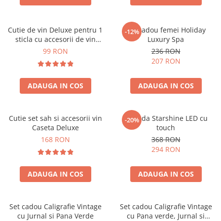
Cutie de vin Deluxe pentru 1
Set cadou femei Holiday
-12%
sticla cu accesorii de vin
Luxury Spa
incluse piele ecologica de
99 RON
236 RON
crocodil
207 RON
ADAUGA IN COS
ADAUGA IN COS
Cutie set sah si accesorii vin
Oglinda Starshine LED cu
-20%
Caseta Deluxe
touch
168 RON
368 RON
294 RON
ADAUGA IN COS
ADAUGA IN COS
Set cadou Caligrafie Vintage
Set cadou Caligrafie Vintage
cu Jurnal si Pana Verde
cu Pana verde, Jurnal si