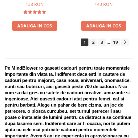
Suport pentru stilou, 9 piese
138 RON
143 RON
ADAUGA IN COS
ADAUGA IN COS
1
2
3
19
...
Pe MindBlower.ro gasesti cadouri pentru toate momentele 
importante din viata ta. Indiferent daca esti in cautare de 
cadouri pentru majorat, casa noua, aniversari, onomastice, 
nunti sau botezuri, aici gasesti peste 700 de cadouri. N-ai 
cum sa dai gres cu sutele de cadouri creative, amuzante si 
ingenioase. Aici gasesti cadouri atat pentru femei, cat si 
pentru barbati. Alege un pahar de bere cizma, un joc de 
petrecere, o plosca curcubeu, set turnul petrecerii sau 
poate o instalatie de lumini pentru ca distractia sa continue 
dupa lasarea serii. Indiferent care ar fi ocazia, noi te putem 
ajuta cu cele mai potrivite cadouri pentru momentele 
importante. Avem 5 ani de experienta in aprovizionarea cu 