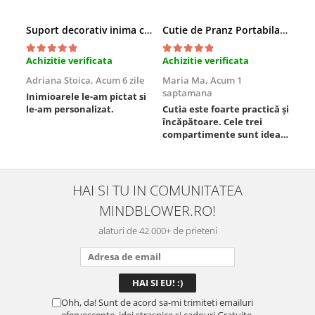
Suport decorativ inima cu mesaje, Cadou cu suflet
Cutie de Pranz Portabila cu Compartimente
Achizitie verificata
Achizitie verificata
Ach
Adriana Stoica,
Acum 6 zile
Maria Ma,
Acum 1
Sof
saptamana
Inimioarele le-am pictat si
Umb
le-am personalizat.
Cutia este foarte practică și
poz
încăpătoare. Cele trei
ori
compartimente sunt ideale
chi
pentru a separa
Mat
alimentele, iar închiderea
se 
este sigură, fără scurgeri. O
dim
folosesc aproape zilnic la
pot
HAI SI TU IN COMUNITATEA
serviciu și sunt foarte
mul
MINDBLOWER.RO!
mulțumită.
rec
ceva
alaturi de 42.000+ de prieteni
Ohh, da! Sunt de acord sa-mi trimiteti emailuri