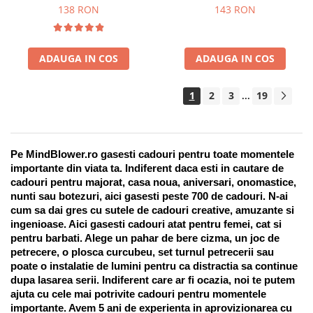
Suport pentru stilou, 9 piese
138 RON
143 RON
ADAUGA IN COS
ADAUGA IN COS
1
2
3
19
...
Pe MindBlower.ro gasesti cadouri pentru toate momentele 
importante din viata ta. Indiferent daca esti in cautare de 
cadouri pentru majorat, casa noua, aniversari, onomastice, 
nunti sau botezuri, aici gasesti peste 700 de cadouri. N-ai 
cum sa dai gres cu sutele de cadouri creative, amuzante si 
ingenioase. Aici gasesti cadouri atat pentru femei, cat si 
pentru barbati. Alege un pahar de bere cizma, un joc de 
petrecere, o plosca curcubeu, set turnul petrecerii sau 
poate o instalatie de lumini pentru ca distractia sa continue 
dupa lasarea serii. Indiferent care ar fi ocazia, noi te putem 
ajuta cu cele mai potrivite cadouri pentru momentele 
importante. Avem 5 ani de experienta in aprovizionarea cu 