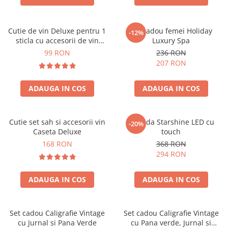
Cutie de vin Deluxe pentru 1
Set cadou femei Holiday
-12%
sticla cu accesorii de vin
Luxury Spa
incluse piele ecologica de
99 RON
236 RON
crocodil
207 RON
ADAUGA IN COS
ADAUGA IN COS
Cutie set sah si accesorii vin
Oglinda Starshine LED cu
-20%
Caseta Deluxe
touch
168 RON
368 RON
294 RON
ADAUGA IN COS
ADAUGA IN COS
Set cadou Caligrafie Vintage
Set cadou Caligrafie Vintage
cu Jurnal si Pana Verde
cu Pana verde, Jurnal si