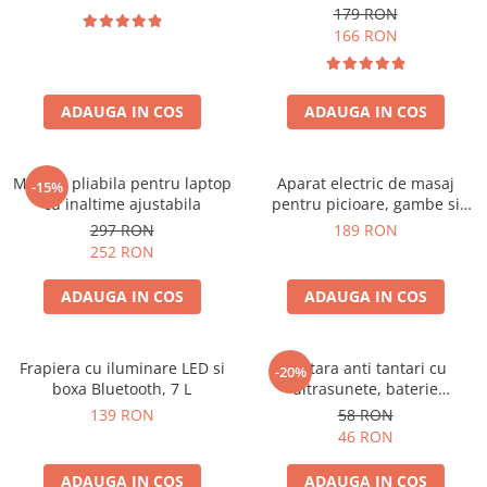
179 RON
166 RON
ADAUGA IN COS
ADAUGA IN COS
Masuta pliabila pentru laptop
Aparat electric de masaj
-15%
cu inaltime ajustabila
pentru picioare, gambe si
brate
297 RON
189 RON
252 RON
ADAUGA IN COS
ADAUGA IN COS
Frapiera cu iluminare LED si
Bratara anti tantari cu
-20%
boxa Bluetooth, 7 L
ultrasunete, baterie
reincarcabila 90mAh
139 RON
58 RON
46 RON
ADAUGA IN COS
ADAUGA IN COS