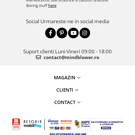
efervescente, idei strasnice si cadouri Gratuite.
Boring stuff
here
Social
Urmareste-ne in social media
Suport clienti
Luni-Vineri 09:00 - 18:00
contact@mindblower.ro
MAGAZIN
CLIENTI
CONTACT