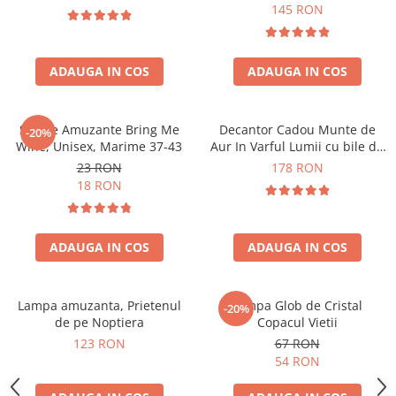
Forma C
145 RON
ADAUGA IN COS
ADAUGA IN COS
Sosete Amuzante Bring Me
Decantor Cadou Munte de
-20%
Wine, Unisex, Marime 37-43
Aur In Varful Lumii cu bile de
curatare
23 RON
178 RON
18 RON
ADAUGA IN COS
ADAUGA IN COS
Lampa amuzanta, Prietenul
Lampa Glob de Cristal
-20%
de pe Noptiera
Copacul Vietii
123 RON
67 RON
54 RON