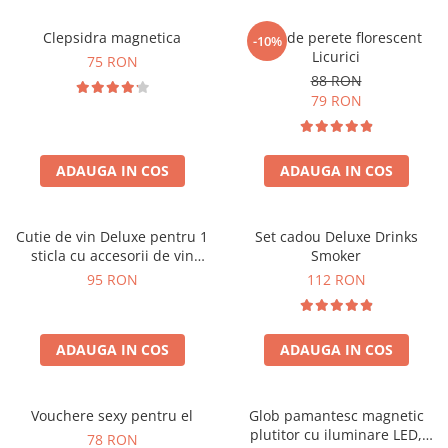
Clepsidra magnetica
Ceas de perete florescent
-10%
Licurici
75 RON
88 RON
79 RON
ADAUGA IN COS
ADAUGA IN COS
Cutie de vin Deluxe pentru 1
Set cadou Deluxe Drinks
sticla cu accesorii de vin
Smoker
incluse interior oranj
95 RON
112 RON
ADAUGA IN COS
ADAUGA IN COS
Vouchere sexy pentru el
Glob pamantesc magnetic
plutitor cu iluminare LED,
78 RON