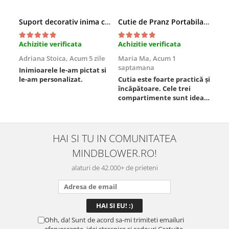
Suport decorativ inima cu mesaje, Cadou cu suflet
Cutie de Pranz Portabila cu Compartimente
Achizitie verificata
Achizitie verificata
Ach
Adriana Stoica,
Acum 5 zile
Maria Ma,
Acum 1
Sof
saptamana
Inimioarele le-am pictat si
Umb
le-am personalizat.
Cutia este foarte practică și
poz
încăpătoare. Cele trei
ori
compartimente sunt ideale
chi
pentru a separa
Mat
alimentele, iar închiderea
se 
este sigură, fără scurgeri. O
dim
folosesc aproape zilnic la
pot
HAI SI TU IN COMUNITATEA
serviciu și sunt foarte
mul
MINDBLOWER.RO!
mulțumită.
rec
ceva
alaturi de 42.000+ de prieteni
Ohh, da! Sunt de acord sa-mi trimiteti emailuri