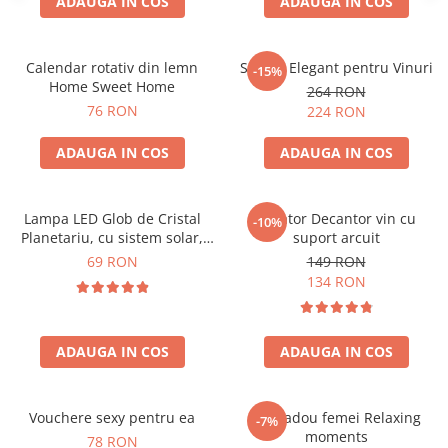
ADAUGA IN COS
ADAUGA IN COS
Calendar rotativ din lemn
Suport Elegant pentru Vinuri
-15%
Home Sweet Home
264 RON
76 RON
224 RON
ADAUGA IN COS
ADAUGA IN COS
Lampa LED Glob de Cristal
Aerator Decantor vin cu
-10%
Planetariu, cu sistem solar,
suport arcuit
cadou captivant
69 RON
149 RON
134 RON
ADAUGA IN COS
ADAUGA IN COS
Vouchere sexy pentru ea
Set cadou femei Relaxing
-7%
moments
78 RON