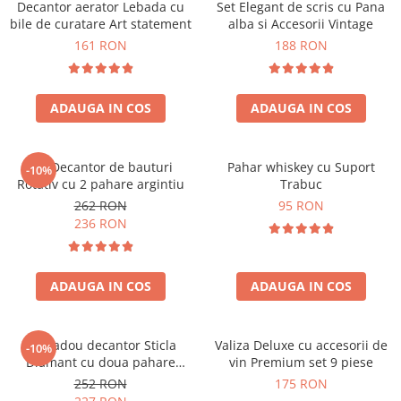
Decantor aerator Lebada cu
Set Elegant de scris cu Pana
bile de curatare Art statement
alba si Accesorii Vintage
161 RON
188 RON
ADAUGA IN COS
ADAUGA IN COS
Set Decantor de bauturi
Pahar whiskey cu Suport
-10%
Rotativ cu 2 pahare argintiu
Trabuc
262 RON
95 RON
236 RON
ADAUGA IN COS
ADAUGA IN COS
Set cadou decantor Sticla
Valiza Deluxe cu accesorii de
-10%
Diamant cu doua pahare
vin Premium set 9 piese
Deluxe
252 RON
175 RON