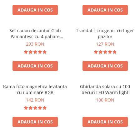
Cadouri Zodia Pesti
Cadouri Sfantul Andrei
Cadouri Fete
Cani si Termosuri
Cadouri Sfantul Alexandru
ADAUGA IN COS
ADAUGA IN COS
Pentru Copilul din tine
Jocuri si Puzzle
Cadouri Sfanta Ana
Cadouri Haioase
Produse pentru Calatorie
Cadouri Constantin si Elena
Set cadou decantor Glob
Trandafir criogenic cu Inger
Cadouri de Casa Noua
Seturi de caligrafie
Pamantesc cu 4 pahare
pazitor
Cadouri Sfanta Maria
Cadouri Majorat
Deluxe
293 RON
127 RON
Cadouri Sfintii Mihail si Gavriil
Cadouri pentru Nasi
Cadouri pentru Bunici
ADAUGA IN COS
ADAUGA IN COS
Cadouri pentru Prieteni
Cadouri pentru Sefi
Rama foto magnetica levitanta
Ghirlanda solara cu 100
Cel ce are tot
cu iluminare RGB
becuri LED Warm light
Cadouri Nunta si Cununie civila
142 RON
100 RON
ADAUGA IN COS
ADAUGA IN COS