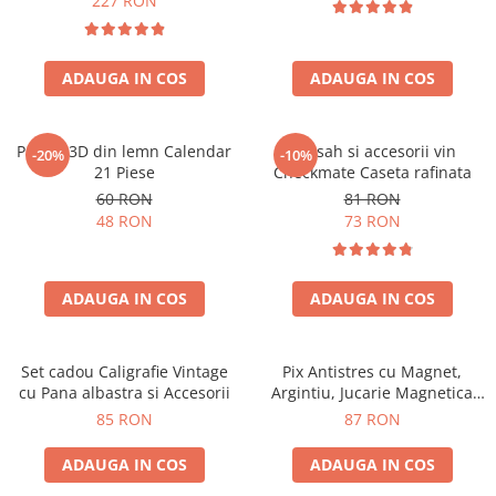
227 RON
ADAUGA IN COS
ADAUGA IN COS
Puzzle 3D din lemn Calendar
Set sah si accesorii vin
-20%
-10%
21 Piese
Checkmate Caseta rafinata
60 RON
81 RON
48 RON
73 RON
ADAUGA IN COS
ADAUGA IN COS
Set cadou Caligrafie Vintage
Pix Antistres cu Magnet,
cu Pana albastra si Accesorii
Argintiu, Jucarie Magnetica
pentru Birou
85 RON
87 RON
ADAUGA IN COS
ADAUGA IN COS