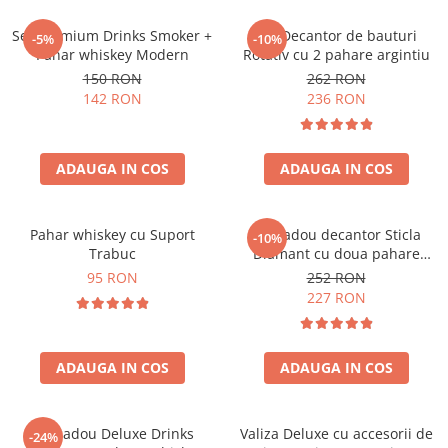
Set premium Drinks Smoker +
Set Decantor de bauturi
-5%
-10%
Pahar whiskey Modern
Rotativ cu 2 pahare argintiu
150 RON
262 RON
142 RON
236 RON
ADAUGA IN COS
ADAUGA IN COS
Pahar whiskey cu Suport
Set cadou decantor Sticla
-10%
Trabuc
Diamant cu doua pahare
Deluxe
95 RON
252 RON
227 RON
ADAUGA IN COS
ADAUGA IN COS
Set cadou Deluxe Drinks
Valiza Deluxe cu accesorii de
-24%