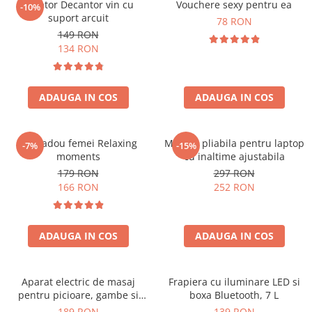
Aerator Decantor vin cu
Vouchere sexy pentru ea
-10%
suport arcuit
78 RON
149 RON
134 RON
ADAUGA IN COS
ADAUGA IN COS
Set cadou femei Relaxing
Masuta pliabila pentru laptop
-7%
-15%
moments
cu inaltime ajustabila
179 RON
297 RON
166 RON
252 RON
ADAUGA IN COS
ADAUGA IN COS
Aparat electric de masaj
Frapiera cu iluminare LED si
pentru picioare, gambe si
boxa Bluetooth, 7 L
brate
189 RON
139 RON