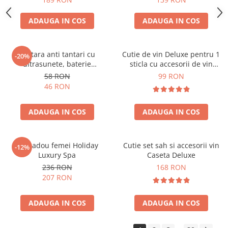
ADAUGA IN COS
ADAUGA IN COS
Bratara anti tantari cu
Cutie de vin Deluxe pentru 1
-20%
ultrasunete, baterie
sticla cu accesorii de vin
reincarcabila 90mAh
incluse piele ecologica de
58 RON
99 RON
crocodil
46 RON
ADAUGA IN COS
ADAUGA IN COS
Set cadou femei Holiday
Cutie set sah si accesorii vin
-12%
Luxury Spa
Caseta Deluxe
236 RON
168 RON
207 RON
ADAUGA IN COS
ADAUGA IN COS