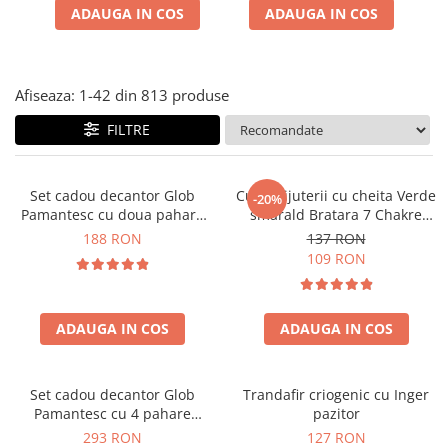
Cadouri Zodia Pesti
Cadouri Sfantul Andrei
Cadouri Fete
ADAUGA IN COS
ADAUGA IN COS
Cani si Termosuri
Cadouri Sfantul Alexandru
Pentru Copilul din tine
Jocuri si Puzzle
Cadouri Sfanta Ana
Cadouri Haioase
Produse pentru Calatorie
Cadouri Constantin si Elena
Afiseaza:
1-
42
din
813
produse
Cadouri de Casa Noua
Seturi de caligrafie
Cadouri Sfanta Maria
FILTRE
Cadouri Majorat
Cadouri Sfintii Mihail si Gavriil
Cadouri pentru Nasi
Cadouri pentru Bunici
Set cadou decantor Glob
Cutie bijuterii cu cheita Verde
-20%
Pamantesc cu doua pahare
smarald Bratara 7 Chakre
Cadouri pentru Prieteni
Epique, 850 ml
CADOU
188 RON
137 RON
Cadouri pentru Sefi
109 RON
Cel ce are tot
Cadouri Nunta si Cununie civila
ADAUGA IN COS
ADAUGA IN COS
Set cadou decantor Glob
Trandafir criogenic cu Inger
Pamantesc cu 4 pahare
pazitor
Deluxe
293 RON
127 RON