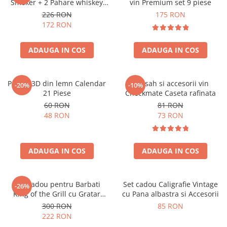
Smoker + 2 Pahare whiskey
vin Premium set 9 piese
Classical
226 RON
175 RON
172 RON
ADAUGA IN COS
ADAUGA IN COS
Puzzle 3D din lemn Calendar
Set sah si accesorii vin
-20%
-10%
21 Piese
Checkmate Caseta rafinata
60 RON
81 RON
48 RON
73 RON
ADAUGA IN COS
ADAUGA IN COS
Set Cadou pentru Barbati
Set cadou Caligrafie Vintage
-26%
King of the Grill cu Gratar
cu Pana albastra si Accesorii
Portabil, Sort si Accesorii BBQ
300 RON
85 RON
222 RON