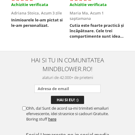
Achizitie verificata
Achizitie verificata
Ach
Adriana Stoica,
Acum 3 zile
Maria Ma,
Acum 1
Sof
saptamana
Inimioarele le-am pictat si
Umb
le-am personalizat.
Cutia este foarte practică și
poz
încăpătoare. Cele trei
ori
compartimente sunt ideale
chi
pentru a separa
Mat
alimentele, iar închiderea
se 
este sigură, fără scurgeri. O
dim
folosesc aproape zilnic la
pot
HAI SI TU IN COMUNITATEA
serviciu și sunt foarte
mul
MINDBLOWER.RO!
mulțumită.
rec
ceva
alaturi de 42.000+ de prieteni
Ohh, da! Sunt de acord sa-mi trimiteti emailuri
efervescente, idei strasnice si cadouri Gratuite.
Boring stuff
here
Social
Urmareste-ne in social media