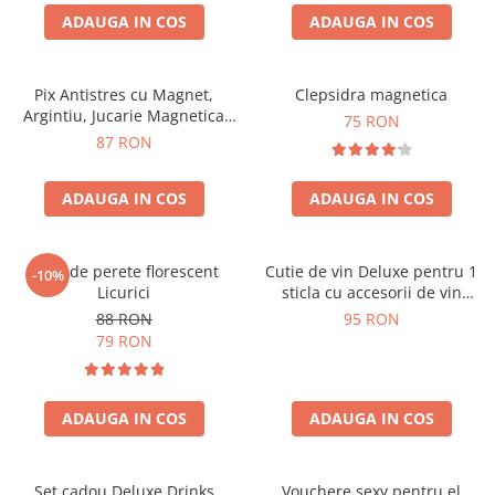
ADAUGA IN COS
ADAUGA IN COS
Pix Antistres cu Magnet,
Clepsidra magnetica
Argintiu, Jucarie Magnetica
75 RON
pentru Birou
87 RON
ADAUGA IN COS
ADAUGA IN COS
Ceas de perete florescent
Cutie de vin Deluxe pentru 1
-10%
Licurici
sticla cu accesorii de vin
incluse interior oranj
88 RON
95 RON
79 RON
ADAUGA IN COS
ADAUGA IN COS
Set cadou Deluxe Drinks
Vouchere sexy pentru el