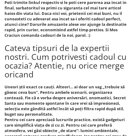
Poti trimite linkul respectiv si le poti cere parerea asa incat in
final, sarbatoritul va primi cu siguranta cel mai tare articol
haios din viata lui. Daca nici voi, prietenii cei mai buni, nu il
cunoasteti cu adevarat asa incat sa-i oferiti cadoul perfect,
atunci cine? Darurile amuzante alese vor ajunge la destinatie
rapid, prin curier, economisind astfel timp pretios. Si Mos
Craciun comanda cadouri de la noi, parol. :)
Cateva tipsuri de la expertii
nostri. Cum potrivesti cadoul cu
ocazia? Atentie, nu orice merge
oricand
Uneori știi exact ce cauți. Alteori… ai doar un vag „trebuie să
găsesc ceva bun”. Pentru ambele scenarii, organizarea
contează. Fie că e vorba despre aniversări, onomastici, Secret
Santa sau momente spontane în care vrei să impresionezi,
selecția este gândită astfel încât să poți filtra rapid după stil,
buget sau personalitate.
Pentru cei care apreciază lucrurile practice, există gadgeturi
care simplifică viața de zi cu zi. Pentru cei care preferă
atmosfera, vei găsi obiecte „de stare”: lumini ambientale,