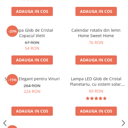
ADAUGA IN COS
ADAUGA IN COS
Lampa Glob de Cristal
Calendar rotativ din lemn
-20%
Copacul Vietii
Home Sweet Home
67 RON
76 RON
54 RON
ADAUGA IN COS
ADAUGA IN COS
Suport Elegant pentru Vinuri
Lampa LED Glob de Cristal
-15%
Planetariu, cu sistem solar,
264 RON
cadou captivant
69 RON
224 RON
ADAUGA IN COS
ADAUGA IN COS