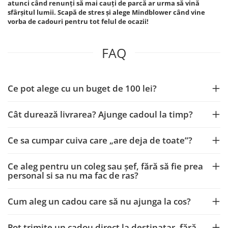
atunci când renunți să mai cauți de parcă ar urma să vină
sfârșitul lumii. Scapă de stres și alege Mindblower când vine
vorba de cadouri pentru tot felul de ocazii!
FAQ
Ce pot alege cu un buget de 100 lei?
Cât durează livrarea? Ajunge cadoul la timp?
Ce sa cumpar cuiva care „are deja de toate”?
Ce aleg pentru un coleg sau șef, fără să fie prea
personal si sa nu ma fac de ras?
Cum aleg un cadou care să nu ajunga la cos?
Pot trimite un cadou direct la destinatar, fără