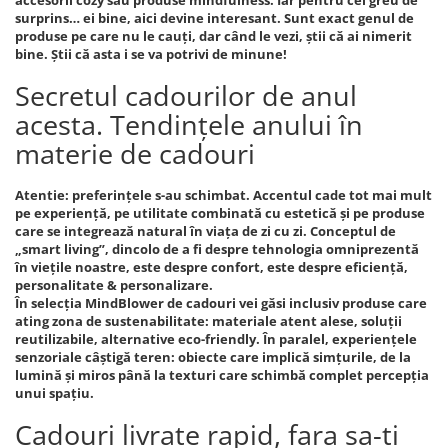
accesorii cozy sau produse mindfulness. Iar pentru cei greu de
surprins… ei bine, aici devine interesant. Sunt exact genul de
produse pe care nu le cauți, dar când le vezi, știi că ai nimerit
bine. Știi că asta i se va potrivi de minune!
Secretul cadourilor de anul
acesta. Tendințele anului în
materie de cadouri
Atentie: preferințele s-au schimbat. Accentul cade tot mai mult
pe experiență, pe utilitate combinată cu estetică și pe produse
care se integrează natural în viața de zi cu zi. Conceptul de
„smart living”, dincolo de a fi despre tehnologia omniprezentă
în viețile noastre, este despre confort, este despre eficiență,
personalitate & personalizare.
În selecția MindBlower de cadouri vei găsi inclusiv produse care
ating zona de sustenabilitate: materiale atent alese, soluții
reutilizabile, alternative eco-friendly. În paralel, experiențele
senzoriale câștigă teren: obiecte care implică simțurile, de la
lumină și miros până la texturi care schimbă complet percepția
unui spațiu.
Cadouri livrate rapid, fara sa-ti