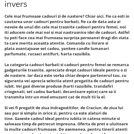
invers
Cele mai frumoase cadouri zi de nastere? Chiar aici. Fie ca esti in
cautarea unor cadouri pentru barbati, fie ca de data asta ai
nevoie de unul din cele mai trasnite cadouri pentru femei, noi
iti aducem cele mai noi si mai nastrusnice idei de cadouri. Astfel
tu poti face cea mai frumoasa surpriza persoanei dragi din viata
ta care merita aceasta atentie. Comanda cu livrare si
plata avantajoase set cadou, yankee candle lumanari
parfumate, rucsaci antifurt, harta razuibila.
La categoria cadouri barbati si cadouri pentru femei se remarca
gadgeturile trasnite, apreciate drept cadouri ideale pentru o zi
de nastere. Iar daca este vorba chiar despre partenerul tau, cu
siguranta vei aprecia selectia atent pregatita de cadouri pentru
iubit. Vei gasi diverse produse (harti razuibile, trandafiri
criogenati, set cadou barbati, decantoare epice) care sa ii
transmita intr-un mod amuzant cat de mult tii la el.
Si vei fi pregatit de ziua Indragostitilor, de Craciun, de ziua lui
sau pur si simplu in orice zi, pentru ca este alaturi de
tine. Gaseste cadoul ideal pentru iubita in cateva minute si
salveaza timp de petrecut impreuna. Oferta de pret e uluitoare
la multe cadouri frumoase. De asemenea, pentru tinerii atenti