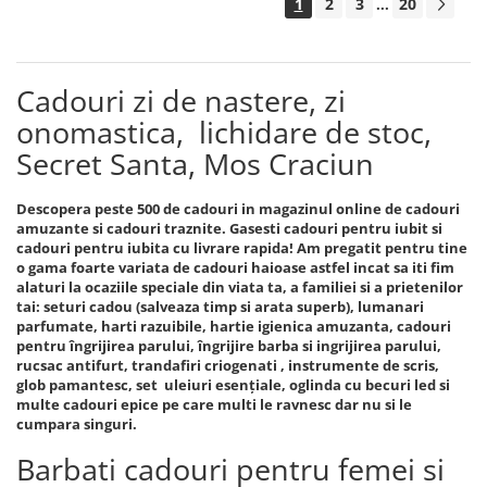
1
2
3
20
...
Cadouri zi de nastere, zi
onomastica, lichidare de stoc,
Secret Santa, Mos Craciun
Descopera peste 500 de cadouri in magazinul online de cadouri
amuzante si cadouri traznite. Gasesti cadouri pentru iubit si
cadouri pentru iubita cu livrare rapida! Am pregatit pentru tine
o gama foarte variata de cadouri haioase astfel incat sa iti fim
alaturi la ocaziile speciale din viata ta, a familiei si a prietenilor
tai: seturi cadou (salveaza timp si arata superb), lumanari
parfumate, harti razuibile, hartie igienica amuzanta, cadouri
pentru îngrijirea parului, îngrijire barba si ingrijirea parului,
rucsac antifurt, trandafiri criogenati , instrumente de scris,
glob pamantesc, set uleiuri esențiale, oglinda cu becuri led si
multe cadouri epice pe care multi le ravnesc dar nu si le
cumpara singuri.
Barbati cadouri pentru femei si