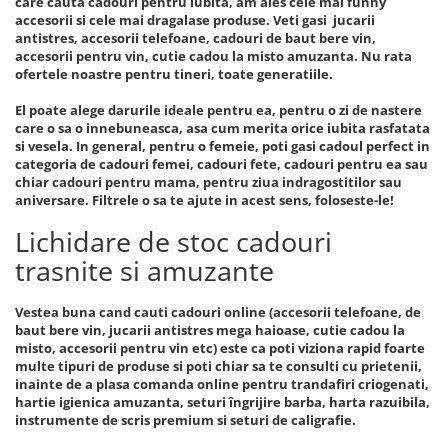
care cauta cadouri pentru iubita, am ales cele mai funny
accesorii si cele mai dragalase produse. Veti gasi jucarii
antistres, accesorii telefoane, cadouri de baut bere vin,
accesorii pentru vin, cutie cadou la misto amuzanta. Nu rata
ofertele noastre pentru tineri, toate generatiile.
El poate alege darurile ideale pentru ea, pentru o zi de nastere
care o sa o innebuneasca, asa cum merita orice iubita rasfatata
si vesela. In general, pentru o femeie, poti gasi cadoul perfect in
categoria de cadouri femei, cadouri fete, cadouri pentru ea sau
chiar cadouri pentru mama, pentru ziua indragostitilor sau
aniversare. Filtrele o sa te ajute in acest sens, foloseste-le!
Lichidare de stoc cadouri
trasnite si amuzante
Vestea buna cand cauti cadouri online (accesorii telefoane, de
baut bere vin, jucarii antistres mega haioase, cutie cadou la
misto, accesorii pentru vin etc) este ca poti viziona rapid foarte
multe tipuri de produse si poti chiar sa te consulti cu prietenii,
inainte de a plasa comanda online pentru trandafiri criogenati,
hartie igienica amuzanta, seturi îngrijire barba, harta razuibila,
instrumente de scris premium si seturi de caligrafie.