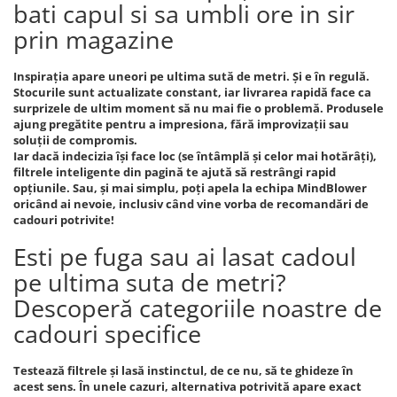
bati capul si sa umbli ore in sir
prin magazine
Inspirația apare uneori pe ultima sută de metri. Și e în regulă.
Stocurile sunt actualizate constant, iar livrarea rapidă face ca
surprizele de ultim moment să nu mai fie o problemă. Produsele
ajung pregătite pentru a impresiona, fără improvizații sau
soluții de compromis.
Iar dacă indecizia își face loc (se întâmplă și celor mai hotărâți),
filtrele inteligente din pagină te ajută să restrângi rapid
opțiunile. Sau, și mai simplu, poți apela la echipa MindBlower
oricând ai nevoie, inclusiv când vine vorba de recomandări de
cadouri potrivite!
Esti pe fuga sau ai lasat cadoul
pe ultima suta de metri?
Descoperă categoriile noastre de
cadouri specifice
Testează filtrele și lasă instinctul, de ce nu, să te ghideze în
acest sens. În unele cazuri, alternativa potrivită apare exact