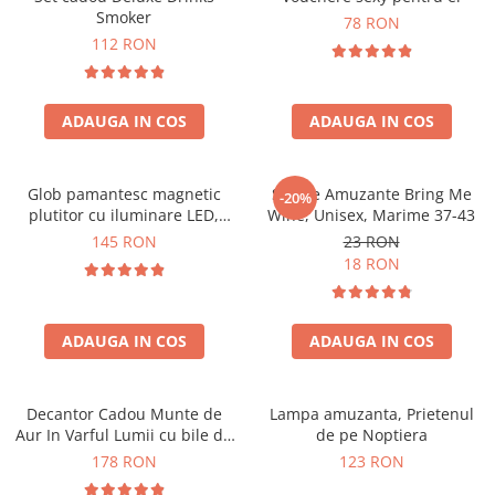
Smoker
78 RON
112 RON
ADAUGA IN COS
ADAUGA IN COS
Glob pamantesc magnetic
Sosete Amuzante Bring Me
-20%
plutitor cu iluminare LED,
Wine, Unisex, Marime 37-43
Forma C
145 RON
23 RON
18 RON
ADAUGA IN COS
ADAUGA IN COS
Decantor Cadou Munte de
Lampa amuzanta, Prietenul
Aur In Varful Lumii cu bile de
de pe Noptiera
curatare
178 RON
123 RON