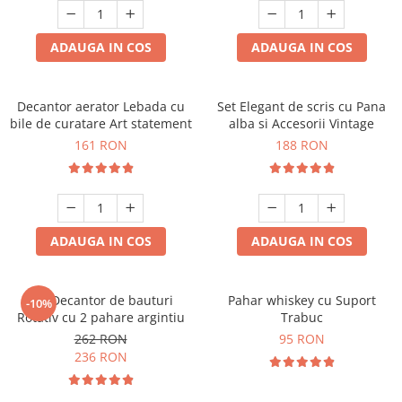
ADAUGA IN COS
ADAUGA IN COS
Decantor aerator Lebada cu
Set Elegant de scris cu Pana
bile de curatare Art statement
alba si Accesorii Vintage
161 RON
188 RON
ADAUGA IN COS
ADAUGA IN COS
Set Decantor de bauturi
Pahar whiskey cu Suport
-10%
Rotativ cu 2 pahare argintiu
Trabuc
262 RON
95 RON
236 RON