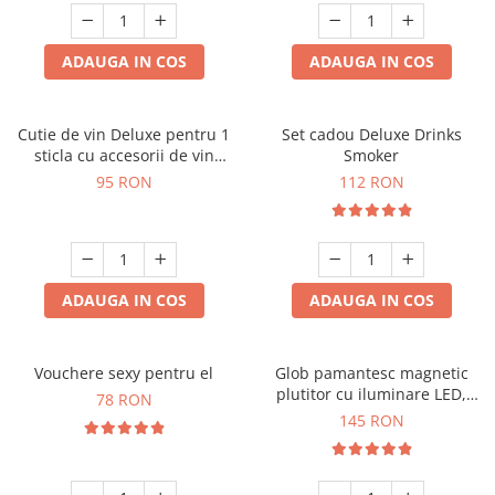
ADAUGA IN COS
ADAUGA IN COS
Cutie de vin Deluxe pentru 1
Set cadou Deluxe Drinks
sticla cu accesorii de vin
Smoker
incluse interior oranj
95 RON
112 RON
ADAUGA IN COS
ADAUGA IN COS
Vouchere sexy pentru el
Glob pamantesc magnetic
plutitor cu iluminare LED,
78 RON
Forma C
145 RON