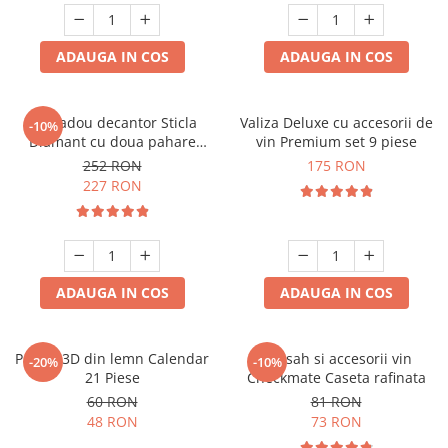
ADAUGA IN COS
ADAUGA IN COS
Set cadou decantor Sticla
Valiza Deluxe cu accesorii de
-10%
Diamant cu doua pahare
vin Premium set 9 piese
Deluxe
252 RON
175 RON
227 RON
ADAUGA IN COS
ADAUGA IN COS
Puzzle 3D din lemn Calendar
Set sah si accesorii vin
-20%
-10%
21 Piese
Checkmate Caseta rafinata
60 RON
81 RON
48 RON
73 RON