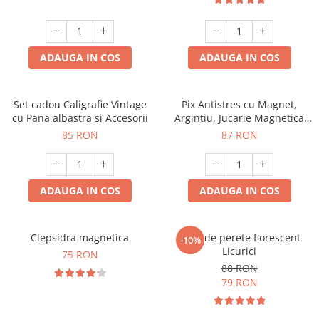
ADAUGA IN COS
ADAUGA IN COS
Set cadou Caligrafie Vintage
Pix Antistres cu Magnet,
cu Pana albastra si Accesorii
Argintiu, Jucarie Magnetica
pentru Birou
85 RON
87 RON
ADAUGA IN COS
ADAUGA IN COS
Clepsidra magnetica
Ceas de perete florescent
-10%
Licurici
75 RON
88 RON
79 RON