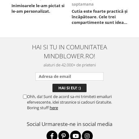
saptamana
Inimioarele le-am pictat si
Umb
le-am personalizat.
Cutia este foarte practică și
poz
încăpătoare. Cele trei
ori
compartimente sunt ideale
chi
pentru a separa
Mat
alimentele, iar închiderea
se 
este sigură, fără scurgeri. O
dim
folosesc aproape zilnic la
pot
HAI SI TU IN COMUNITATEA
serviciu și sunt foarte
mul
MINDBLOWER.RO!
mulțumită.
rec
ceva
alaturi de 42.000+ de prieteni
Ohh, da! Sunt de acord sa-mi trimiteti emailuri
efervescente, idei strasnice si cadouri Gratuite.
Boring stuff
here
Social
Urmareste-ne in social media