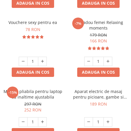
ADAUGA IN COS
ADAUGA IN COS
Vouchere sexy pentru ea
Set cadou femei Relaxing
-7%
moments
78 RON
179 RON
166 RON
ADAUGA IN COS
ADAUGA IN COS
Masuta pliabila pentru laptop
Aparat electric de masaj
-15%
cu inaltime ajustabila
pentru picioare, gambe si
brate
297 RON
189 RON
252 RON