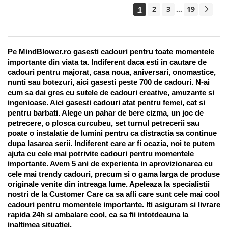
1
2
3
19
...
Pe MindBlower.ro gasesti cadouri pentru toate momentele 
importante din viata ta. Indiferent daca esti in cautare de 
cadouri pentru majorat, casa noua, aniversari, onomastice, 
nunti sau botezuri, aici gasesti peste 700 de cadouri. N-ai 
cum sa dai gres cu sutele de cadouri creative, amuzante si 
ingenioase. Aici gasesti cadouri atat pentru femei, cat si 
pentru barbati. Alege un pahar de bere cizma, un joc de 
petrecere, o plosca curcubeu, set turnul petrecerii sau 
poate o instalatie de lumini pentru ca distractia sa continue 
dupa lasarea serii. Indiferent care ar fi ocazia, noi te putem 
ajuta cu cele mai potrivite cadouri pentru momentele 
importante. Avem 5 ani de experienta in aprovizionarea cu 
cele mai trendy cadouri, precum si o gama larga de produse 
originale venite din intreaga lume. Apeleaza la specialistii 
nostri de la Customer Care ca sa afli care sunt cele mai cool 
cadouri pentru momentele importante. Iti asiguram si livrare 
rapida 24h si ambalare cool, ca sa fii intotdeauna la 
inaltimea situatiei. 