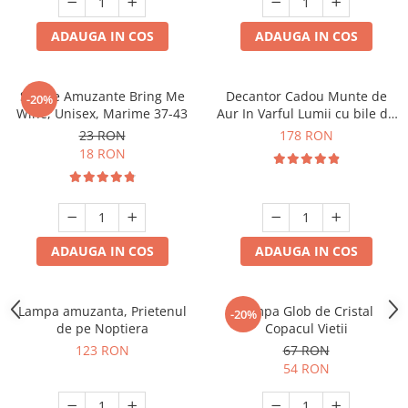
ADAUGA IN COS
ADAUGA IN COS
Sosete Amuzante Bring Me
Decantor Cadou Munte de
-20%
Wine, Unisex, Marime 37-43
Aur In Varful Lumii cu bile de
curatare
23 RON
178 RON
18 RON
ADAUGA IN COS
ADAUGA IN COS
Lampa amuzanta, Prietenul
Lampa Glob de Cristal
-20%
de pe Noptiera
Copacul Vietii
123 RON
67 RON
54 RON