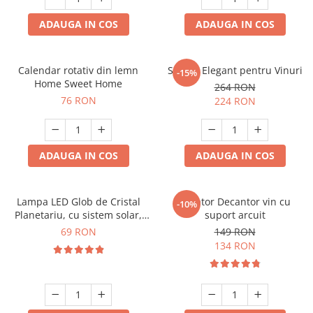
ADAUGA IN COS
ADAUGA IN COS
Calendar rotativ din lemn
Suport Elegant pentru Vinuri
-15%
Home Sweet Home
264 RON
76 RON
224 RON
ADAUGA IN COS
ADAUGA IN COS
Lampa LED Glob de Cristal
Aerator Decantor vin cu
-10%
Planetariu, cu sistem solar,
suport arcuit
cadou captivant
69 RON
149 RON
134 RON