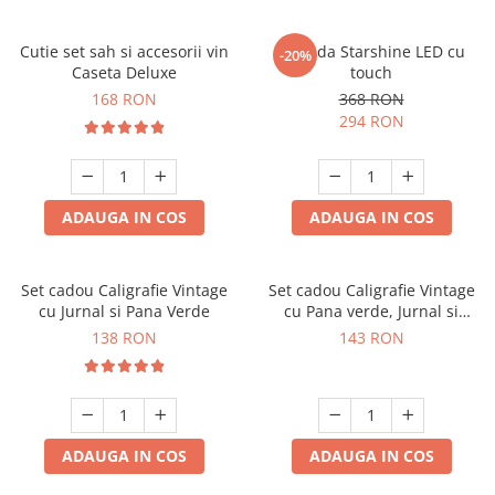
Cutie set sah si accesorii vin
Oglinda Starshine LED cu
-20%
Caseta Deluxe
touch
168 RON
368 RON
294 RON
ADAUGA IN COS
ADAUGA IN COS
Set cadou Caligrafie Vintage
Set cadou Caligrafie Vintage
cu Jurnal si Pana Verde
cu Pana verde, Jurnal si
Suport pentru stilou, 9 piese
138 RON
143 RON
ADAUGA IN COS
ADAUGA IN COS