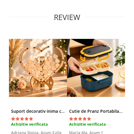
REVIEW
Suport decorativ inima cu mesaje, Cadou cu suflet
Cutie de Pranz Portabila cu Compartimente
Achizitie verificata
Achizitie verificata
Ach
Adriana Stoica,
Acum 3 zile
Maria Ma,
Acum 1
Sof