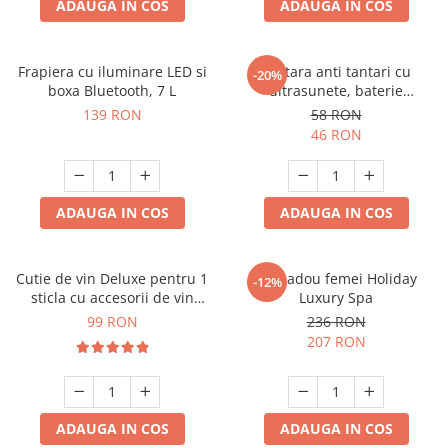
ADAUGA IN COS
ADAUGA IN COS
Frapiera cu iluminare LED si
Bratara anti tantari cu
-20%
boxa Bluetooth, 7 L
ultrasunete, baterie
reincarcabila 90mAh
139 RON
58 RON
46 RON
ADAUGA IN COS
ADAUGA IN COS
Cutie de vin Deluxe pentru 1
Set cadou femei Holiday
-12%
sticla cu accesorii de vin
Luxury Spa
incluse piele ecologica de
99 RON
236 RON
crocodil
207 RON
ADAUGA IN COS
ADAUGA IN COS