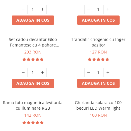
Cadouri Zodia Pesti
Cadouri Sfantul Andrei
Cadouri Fete
Cani si Termosuri
Cadouri Sfantul Alexandru
Pentru Copilul din tine
Jocuri si Puzzle
Cadouri Sfanta Ana
ADAUGA IN COS
ADAUGA IN COS
Cadouri Haioase
Produse pentru Calatorie
Cadouri Constantin si Elena
Cadouri de Casa Noua
Seturi de caligrafie
Cadouri Sfanta Maria
Cadouri Majorat
Set cadou decantor Glob
Trandafir criogenic cu Inger
Pamantesc cu 4 pahare
pazitor
Cadouri Sfintii Mihail si Gavriil
Cadouri pentru Nasi
Deluxe
293 RON
127 RON
Cadouri pentru Bunici
Cadouri pentru Prieteni
Cadouri pentru Sefi
ADAUGA IN COS
ADAUGA IN COS
Cel ce are tot
Cadouri Nunta si Cununie civila
Rama foto magnetica levitanta
Ghirlanda solara cu 100
cu iluminare RGB
becuri LED Warm light
142 RON
100 RON