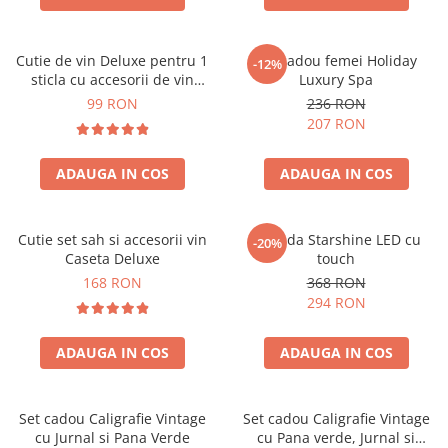
Cutie de vin Deluxe pentru 1
Set cadou femei Holiday
-12%
sticla cu accesorii de vin
Luxury Spa
incluse piele ecologica de
99 RON
236 RON
crocodil
207 RON
ADAUGA IN COS
ADAUGA IN COS
Cutie set sah si accesorii vin
Oglinda Starshine LED cu
-20%
Caseta Deluxe
touch
168 RON
368 RON
294 RON
ADAUGA IN COS
ADAUGA IN COS
Set cadou Caligrafie Vintage
Set cadou Caligrafie Vintage
cu Jurnal si Pana Verde
cu Pana verde, Jurnal si