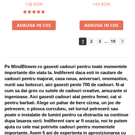
Suport pentru stilou, 9 piese
138 RON
143 RON
ADAUGA IN COS
ADAUGA IN COS
1
2
3
19
...
Pe MindBlower.ro gasesti cadouri pentru toate momentele 
importante din viata ta. Indiferent daca esti in cautare de 
cadouri pentru majorat, casa noua, aniversari, onomastice, 
nunti sau botezuri, aici gasesti peste 700 de cadouri. N-ai 
cum sa dai gres cu sutele de cadouri creative, amuzante si 
ingenioase. Aici gasesti cadouri atat pentru femei, cat si 
pentru barbati. Alege un pahar de bere cizma, un joc de 
petrecere, o plosca curcubeu, set turnul petrecerii sau 
poate o instalatie de lumini pentru ca distractia sa continue 
dupa lasarea serii. Indiferent care ar fi ocazia, noi te putem 
ajuta cu cele mai potrivite cadouri pentru momentele 
importante. Avem 5 ani de experienta in aprovizionarea cu 