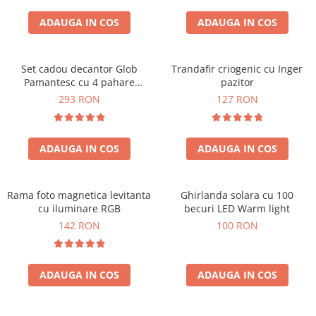
Cadouri Zodia Pesti
Cadouri Sfantul Andrei
Cadouri Fete
Cani si Termosuri
Cadouri Sfantul Alexandru
ADAUGA IN COS
ADAUGA IN COS
Pentru Copilul din tine
Jocuri si Puzzle
Cadouri Sfanta Ana
Cadouri Haioase
Produse pentru Calatorie
Cadouri Constantin si Elena
Set cadou decantor Glob
Trandafir criogenic cu Inger
Cadouri de Casa Noua
Seturi de caligrafie
Pamantesc cu 4 pahare
pazitor
Cadouri Sfanta Maria
Cadouri Majorat
Deluxe
293 RON
127 RON
Cadouri Sfintii Mihail si Gavriil
Cadouri pentru Nasi
Cadouri pentru Bunici
ADAUGA IN COS
ADAUGA IN COS
Cadouri pentru Prieteni
Cadouri pentru Sefi
Rama foto magnetica levitanta
Ghirlanda solara cu 100
Cel ce are tot
cu iluminare RGB
becuri LED Warm light
Cadouri Nunta si Cununie civila
142 RON
100 RON
ADAUGA IN COS
ADAUGA IN COS