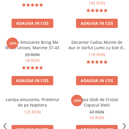
Forma C
145 RON
ADAUGA IN COS
ADAUGA IN COS
Sosete Amuzante Bring Me
Decantor Cadou Munte de
-20%
Wine, Unisex, Marime 37-43
Aur In Varful Lumii cu bile de
curatare
23 RON
178 RON
18 RON
ADAUGA IN COS
ADAUGA IN COS
Lampa amuzanta, Prietenul
Lampa Glob de Cristal
-20%
de pe Noptiera
Copacul Vietii
123 RON
67 RON
54 RON