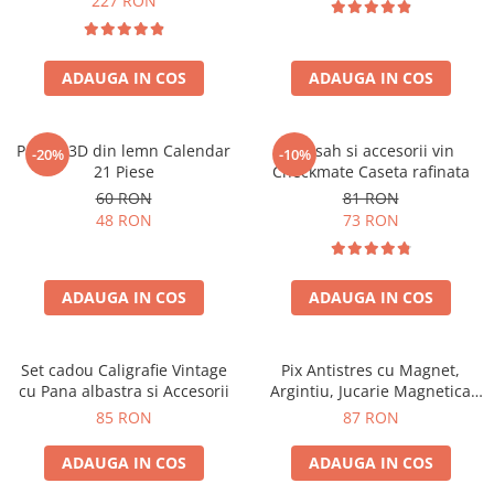
227 RON
ADAUGA IN COS
ADAUGA IN COS
Puzzle 3D din lemn Calendar
Set sah si accesorii vin
-20%
-10%
21 Piese
Checkmate Caseta rafinata
60 RON
81 RON
48 RON
73 RON
ADAUGA IN COS
ADAUGA IN COS
Set cadou Caligrafie Vintage
Pix Antistres cu Magnet,
cu Pana albastra si Accesorii
Argintiu, Jucarie Magnetica
pentru Birou
85 RON
87 RON
ADAUGA IN COS
ADAUGA IN COS