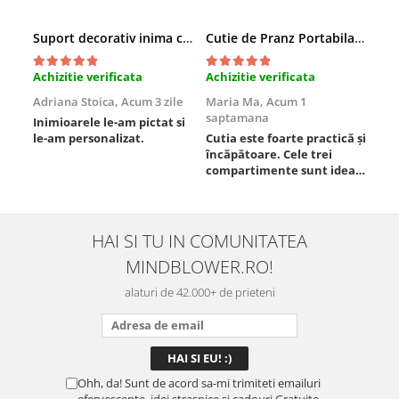
Suport decorativ inima cu mesaje, Cadou cu suflet
Cutie de Pranz Portabila cu Compartimente
Achizitie verificata
Achizitie verificata
Ach
Adriana Stoica,
Acum 3 zile
Maria Ma,
Acum 1
Sof
saptamana
Inimioarele le-am pictat si
Umb
le-am personalizat.
Cutia este foarte practică și
poz
încăpătoare. Cele trei
ori
compartimente sunt ideale
chi
pentru a separa
Mat
alimentele, iar închiderea
se 
este sigură, fără scurgeri. O
dim
folosesc aproape zilnic la
pot
HAI SI TU IN COMUNITATEA
serviciu și sunt foarte
mul
MINDBLOWER.RO!
mulțumită.
rec
ceva
alaturi de 42.000+ de prieteni
Ohh, da! Sunt de acord sa-mi trimiteti emailuri