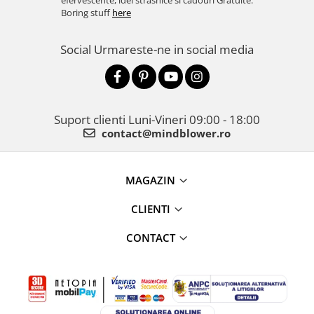
efervescente, idei strasnice si cadouri Gratuite.
Boring stuff
here
Social
Urmareste-ne in social media
Suport clienti
Luni-Vineri 09:00 - 18:00
contact@mindblower.ro
MAGAZIN
CLIENTI
CONTACT