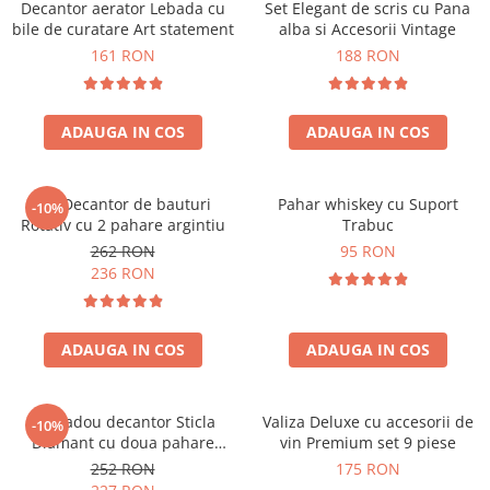
Decantor aerator Lebada cu
Set Elegant de scris cu Pana
bile de curatare Art statement
alba si Accesorii Vintage
161 RON
188 RON
ADAUGA IN COS
ADAUGA IN COS
Set Decantor de bauturi
Pahar whiskey cu Suport
-10%
Rotativ cu 2 pahare argintiu
Trabuc
262 RON
95 RON
236 RON
ADAUGA IN COS
ADAUGA IN COS
Set cadou decantor Sticla
Valiza Deluxe cu accesorii de
-10%
Diamant cu doua pahare
vin Premium set 9 piese
Deluxe
252 RON
175 RON