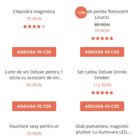
Clepsidra magnetica
Ceas de perete florescent
-10%
Licurici
75 RON
88 RON
79 RON
ADAUGA IN COS
ADAUGA IN COS
Cutie de vin Deluxe pentru 1
Set cadou Deluxe Drinks
sticla cu accesorii de vin
Smoker
incluse interior oranj
95 RON
112 RON
ADAUGA IN COS
ADAUGA IN COS
Vouchere sexy pentru el
Glob pamantesc magnetic
plutitor cu iluminare LED,
78 RON