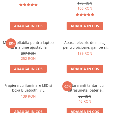
179 RON
166 RON
ADAUGA IN COS
ADAUGA IN COS
Masuta pliabila pentru laptop
Aparat electric de masaj
-15%
cu inaltime ajustabila
pentru picioare, gambe si
brate
297 RON
189 RON
252 RON
ADAUGA IN COS
ADAUGA IN COS
Frapiera cu iluminare LED si
Bratara anti tantari cu
-20%
boxa Bluetooth, 7 L
ultrasunete, baterie
reincarcabila 90mAh
139 RON
58 RON
46 RON
ADAUGA IN COS
ADAUGA IN COS