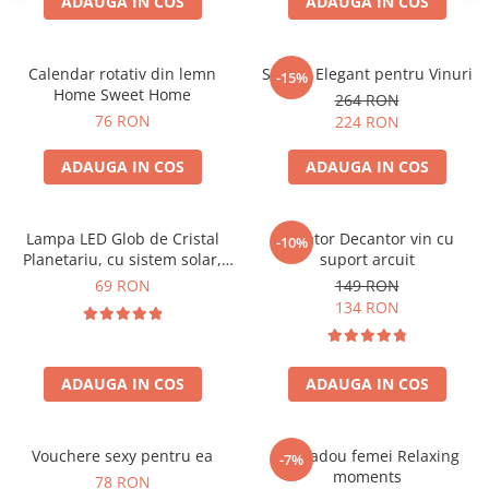
ADAUGA IN COS
ADAUGA IN COS
Calendar rotativ din lemn
Suport Elegant pentru Vinuri
-15%
Home Sweet Home
264 RON
76 RON
224 RON
ADAUGA IN COS
ADAUGA IN COS
Lampa LED Glob de Cristal
Aerator Decantor vin cu
-10%
Planetariu, cu sistem solar,
suport arcuit
cadou captivant
69 RON
149 RON
134 RON
ADAUGA IN COS
ADAUGA IN COS
Vouchere sexy pentru ea
Set cadou femei Relaxing
-7%
moments
78 RON