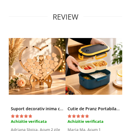
REVIEW
Suport decorativ inima cu mesaje, Cadou cu suflet
Cutie de Pranz Portabila cu Compartimente
Achizitie verificata
Achizitie verificata
Ach
Adriana Stoica,
Acum 2 zile
Maria Ma,
Acum 1
Sof