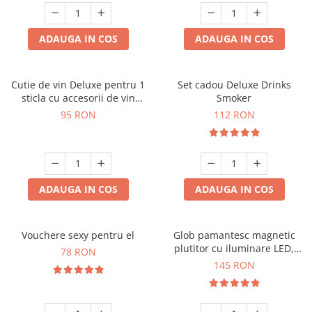
ADAUGA IN COS
ADAUGA IN COS
Cutie de vin Deluxe pentru 1
Set cadou Deluxe Drinks
sticla cu accesorii de vin
Smoker
incluse interior oranj
95 RON
112 RON
ADAUGA IN COS
ADAUGA IN COS
Vouchere sexy pentru el
Glob pamantesc magnetic
plutitor cu iluminare LED,
78 RON
Forma C
145 RON