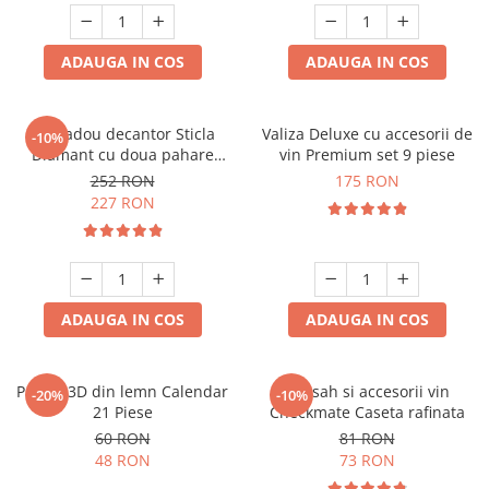
ADAUGA IN COS
ADAUGA IN COS
Set cadou decantor Sticla
Valiza Deluxe cu accesorii de
-10%
Diamant cu doua pahare
vin Premium set 9 piese
Deluxe
252 RON
175 RON
227 RON
ADAUGA IN COS
ADAUGA IN COS
Puzzle 3D din lemn Calendar
Set sah si accesorii vin
-20%
-10%
21 Piese
Checkmate Caseta rafinata
60 RON
81 RON
48 RON
73 RON