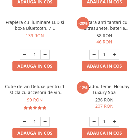
ADAUGA IN COS
ADAUGA IN COS
Frapiera cu iluminare LED si
Bratara anti tantari cu
-20%
boxa Bluetooth, 7 L
ultrasunete, baterie
reincarcabila 90mAh
139 RON
58 RON
46 RON
ADAUGA IN COS
ADAUGA IN COS
Cutie de vin Deluxe pentru 1
Set cadou femei Holiday
-12%
sticla cu accesorii de vin
Luxury Spa
incluse piele ecologica de
99 RON
236 RON
crocodil
207 RON
ADAUGA IN COS
ADAUGA IN COS