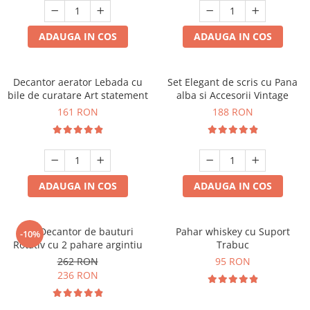
ADAUGA IN COS
ADAUGA IN COS
Decantor aerator Lebada cu
Set Elegant de scris cu Pana
bile de curatare Art statement
alba si Accesorii Vintage
161 RON
188 RON
ADAUGA IN COS
ADAUGA IN COS
Set Decantor de bauturi
Pahar whiskey cu Suport
-10%
Rotativ cu 2 pahare argintiu
Trabuc
262 RON
95 RON
236 RON