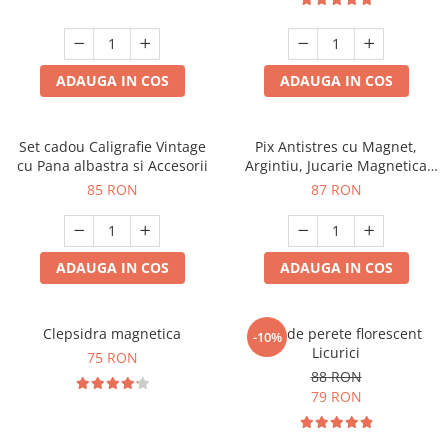
ADAUGA IN COS
ADAUGA IN COS
Set cadou Caligrafie Vintage
Pix Antistres cu Magnet,
cu Pana albastra si Accesorii
Argintiu, Jucarie Magnetica
pentru Birou
85 RON
87 RON
ADAUGA IN COS
ADAUGA IN COS
Clepsidra magnetica
Ceas de perete florescent
-10%
Licurici
75 RON
88 RON
79 RON