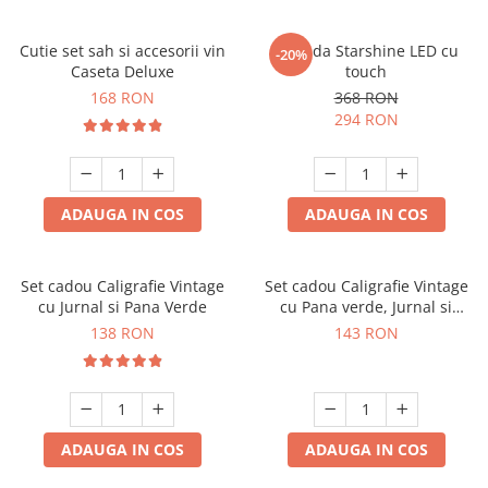
Cutie set sah si accesorii vin
Oglinda Starshine LED cu
-20%
Caseta Deluxe
touch
168 RON
368 RON
294 RON
ADAUGA IN COS
ADAUGA IN COS
Set cadou Caligrafie Vintage
Set cadou Caligrafie Vintage
cu Jurnal si Pana Verde
cu Pana verde, Jurnal si
Suport pentru stilou, 9 piese
138 RON
143 RON
ADAUGA IN COS
ADAUGA IN COS