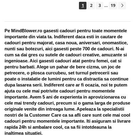
1
2
3
19
...
Pe MindBlower.ro gasesti cadouri pentru toate momentele 
importante din viata ta. Indiferent daca esti in cautare de 
cadouri pentru majorat, casa noua, aniversari, onomastice, 
nunti sau botezuri, aici gasesti peste 700 de cadouri. N-ai 
cum sa dai gres cu sutele de cadouri creative, amuzante si 
ingenioase. Aici gasesti cadouri atat pentru femei, cat si 
pentru barbati. Alege un pahar de bere cizma, un joc de 
petrecere, o plosca curcubeu, set turnul petrecerii sau 
poate o instalatie de lumini pentru ca distractia sa continue 
dupa lasarea serii. Indiferent care ar fi ocazia, noi te putem 
ajuta cu cele mai potrivite cadouri pentru momentele 
importante. Avem 5 ani de experienta in aprovizionarea cu 
cele mai trendy cadouri, precum si o gama larga de produse 
originale venite din intreaga lume. Apeleaza la specialistii 
nostri de la Customer Care ca sa afli care sunt cele mai cool 
cadouri pentru momentele importante. Iti asiguram si livrare 
rapida 24h si ambalare cool, ca sa fii intotdeauna la 
inaltimea situatiei. 