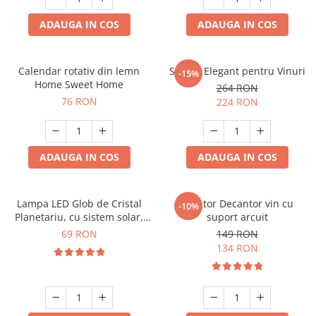
ADAUGA IN COS
ADAUGA IN COS
Calendar rotativ din lemn
Suport Elegant pentru Vinuri
-15%
Home Sweet Home
264 RON
76 RON
224 RON
ADAUGA IN COS
ADAUGA IN COS
Lampa LED Glob de Cristal
Aerator Decantor vin cu
-10%
Planetariu, cu sistem solar,
suport arcuit
cadou captivant
69 RON
149 RON
134 RON