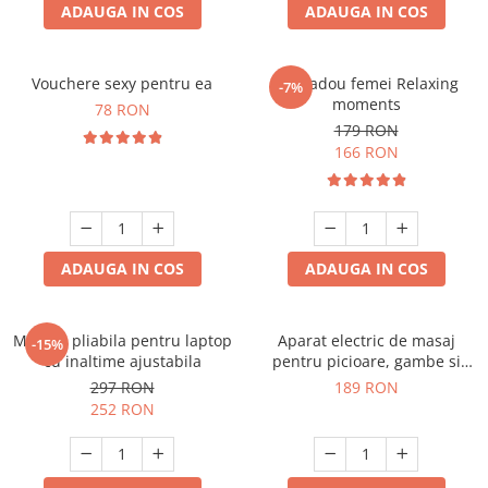
ADAUGA IN COS
ADAUGA IN COS
Vouchere sexy pentru ea
Set cadou femei Relaxing
-7%
moments
78 RON
179 RON
166 RON
ADAUGA IN COS
ADAUGA IN COS
Masuta pliabila pentru laptop
Aparat electric de masaj
-15%
cu inaltime ajustabila
pentru picioare, gambe si
brate
297 RON
189 RON
252 RON