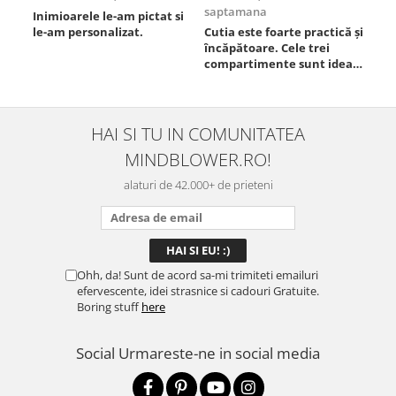
saptamana
Inimioarele le-am pictat si
Umb
le-am personalizat.
Cutia este foarte practică și
poz
încăpătoare. Cele trei
ori
compartimente sunt ideale
chi
pentru a separa
Mat
alimentele, iar închiderea
se 
este sigură, fără scurgeri. O
dim
folosesc aproape zilnic la
pot
HAI SI TU IN COMUNITATEA
serviciu și sunt foarte
mul
MINDBLOWER.RO!
mulțumită.
rec
ceva
alaturi de 42.000+ de prieteni
Ohh, da! Sunt de acord sa-mi trimiteti emailuri
efervescente, idei strasnice si cadouri Gratuite.
Boring stuff
here
Social
Urmareste-ne in social media