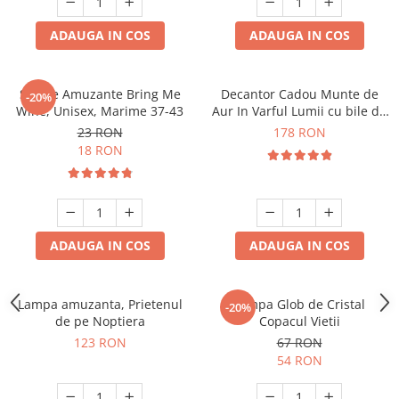
ADAUGA IN COS
ADAUGA IN COS
Sosete Amuzante Bring Me
Decantor Cadou Munte de
-20%
Wine, Unisex, Marime 37-43
Aur In Varful Lumii cu bile de
curatare
23 RON
178 RON
18 RON
ADAUGA IN COS
ADAUGA IN COS
Lampa amuzanta, Prietenul
Lampa Glob de Cristal
-20%
de pe Noptiera
Copacul Vietii
123 RON
67 RON
54 RON