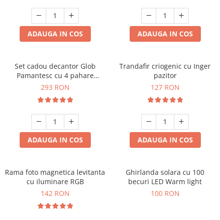
Cadouri Sfantul Andrei
Cadouri Fete
Cani si Termosuri
Cadouri Sfantul Alexandru
Pentru Copilul din tine
Jocuri si Puzzle
Cadouri Sfanta Ana
ADAUGA IN COS
ADAUGA IN COS
Cadouri Haioase
Produse pentru Calatorie
Cadouri Constantin si Elena
Cadouri de Casa Noua
Seturi de caligrafie
Cadouri Sfanta Maria
Cadouri Majorat
Set cadou decantor Glob
Trandafir criogenic cu Inger
Pamantesc cu 4 pahare
pazitor
Cadouri Sfintii Mihail si Gavriil
Cadouri pentru Nasi
Deluxe
293 RON
127 RON
Cadouri pentru Bunici
Cadouri pentru Prieteni
Cadouri pentru Sefi
ADAUGA IN COS
ADAUGA IN COS
Cel ce are tot
Cadouri Nunta si Cununie civila
Rama foto magnetica levitanta
Ghirlanda solara cu 100
cu iluminare RGB
becuri LED Warm light
142 RON
100 RON