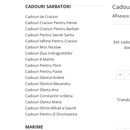
Cadouri Sfantul Andrei
Cadouri Fete
Cadour
Cani si Termosuri
CADOURI SARBATORI
Cadouri Sfantul Alexandru
Pentru Copilul din tine
Jocuri si Puzzle
Afiseaza:
Cadouri de Craciun
Cadouri Sfanta Ana
Cadouri Haioase
Cadouri Craciun Pentru Femei
Produse pentru Calatorie
Cadouri Constantin si Elena
Cadouri Craciun Pentru Barbati
Cadouri de Casa Noua
Seturi de caligrafie
Cadouri Pentru Secret Santa
Cadouri Sfanta Maria
Cadouri Majorat
Cadouri Ieftine Pentru Craciun
Set cad
Cadouri Sfintii Mihail si Gavriil
Cadouri pentru Nasi
Cadouri Mos Nicolae
do
Cadouri Ziua Indragostitilor
Cadouri pentru Bunici
Cadouri 8 Martie
Cadouri pentru Prieteni
Cadouri Pentru Florii
Cadouri Pentru Paste
Cadouri pentru Sefi
Cadouri Sfantul Andrei
Cel ce are tot
Cadouri Sfantul Alexandru
Cadouri Sfanta Ana
Cadouri Nunta si Cununie civila
Cadouri Constantin si Elena
Tranda
Cadouri Sfanta Maria
Cadouri Sfintii Mihail si Gavriil
Cadouri Pentru Zi Onomastica
MARIME