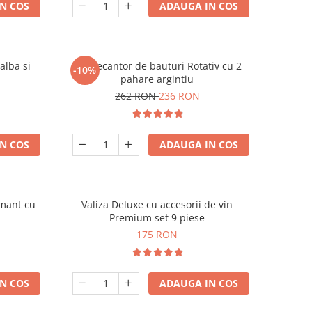
N COS
ADAUGA IN COS
alba si
Set Decantor de bauturi Rotativ cu 2
-10%
pahare argintiu
262 RON
236 RON
N COS
ADAUGA IN COS
amant cu
Valiza Deluxe cu accesorii de vin
Premium set 9 piese
175 RON
N COS
ADAUGA IN COS