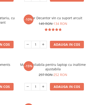
etariu, cu
Aerator Decantor vin cu suport arcuit
-10%
vant
149 RON
134 RON
N COS
ADAUGA IN COS
oments
Masuta pliabila pentru laptop cu inaltime
-15%
ajustabila
297 RON
252 RON
N COS
ADAUGA IN COS