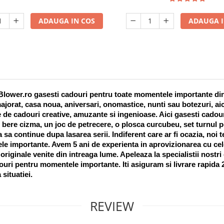
ADAUGA IN COS
ADAUGA I
lower.ro gasesti cadouri pentru toate momentele importante din vi
ajorat, casa noua, aniversari, onomastice, nunti sau botezuri, aic
 de cadouri creative, amuzante si ingenioase. Aici gasesti cadouri
 bere cizma, un joc de petrecere, o plosca curcubeu, set turnul pet
a sa continue dupa lasarea serii. Indiferent care ar fi ocazia, noi 
e importante. Avem 5 ani de experienta in aprovizionarea cu cel
riginale venite din intreaga lume. Apeleaza la specialistii nostri
uri pentru momentele importante. Iti asiguram si livrare rapida 24
 situatiei. 
REVIEW