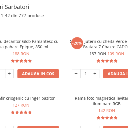
i Sarbatori
1-
42
din
777
produse
ou decantor Glob Pamantesc cu
Cutie bijuterii cu cheita Verd
-20%
ua pahare Epique, 850 ml
Bratara 7 Chakre CAD
188 RON
137 RON
109 RON
ADAUGA IN COS
ADAUGA I
fir criogenic cu Inger pazitor
Rama foto magnetica levita
iluminare RGB
127 RON
142 RON