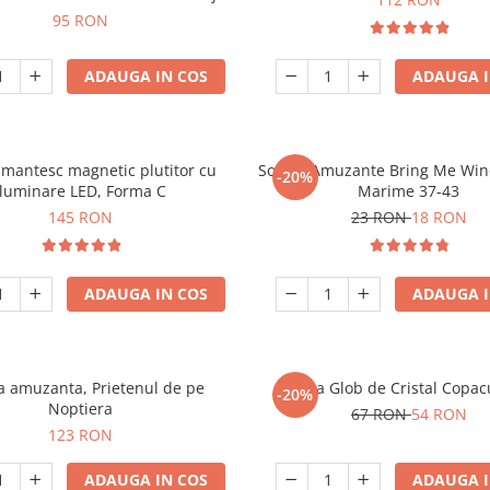
95 RON
ADAUGA IN COS
ADAUGA I
mantesc magnetic plutitor cu
Sosete Amuzante Bring Me Wine
-20%
iluminare LED, Forma C
Marime 37-43
145 RON
23 RON
18 RON
ADAUGA IN COS
ADAUGA I
 amuzanta, Prietenul de pe
Lampa Glob de Cristal Copacu
-20%
Noptiera
67 RON
54 RON
123 RON
ADAUGA IN COS
ADAUGA I