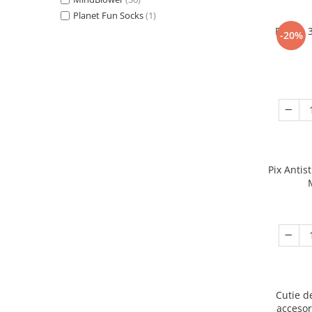
Planet Fun Socks
(1)
Puzzle 
-20%
Pix Antis
Cutie d
accesor