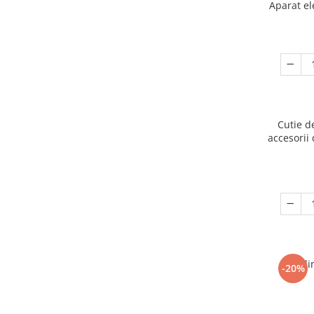
Aparat el
Cutie d
accesorii 
Ogli
-20%