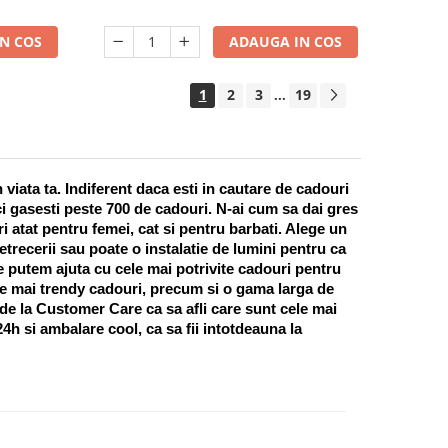
N COS
ADAUGA IN COS
1
2
3
19
...
ata ta. Indiferent daca esti in cautare de cadouri 
i gasesti peste 700 de cadouri. N-ai cum sa dai gres 
 atat pentru femei, cat si pentru barbati. Alege un 
recerii sau poate o instalatie de lumini pentru ca 
te putem ajuta cu cele mai potrivite cadouri pentru 
e mai trendy cadouri, precum si o gama larga de 
 de la Customer Care ca sa afli care sunt cele mai 
h si ambalare cool, ca sa fii intotdeauna la 