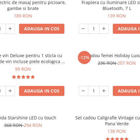
ectric de masaj pentru picioare,
Frapiera cu iluminare LED s
gambe si brate
Bluetooth, 7 L
189 RON
139 RON
ADAUGA IN COS
ADAUGA I
e vin Deluxe pentru 1 sticla cu
Set cadou femei Holiday Lux
-12%
de vin incluse piele ecologica de
236 RON
207 RON
crocodil
99 RON
ADAUGA IN COS
ADAUGA I
nda Starshine LED cu touch
Set cadou Caligrafie Vintage cu
Pana Verde
368 RON
294 RON
138 RON