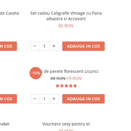
ate Caseta
Set cadou Caligrafie Vintage cu Pana
albastra si Accesorii
85 RON
N COS
ADAUGA IN COS
Ceas de perete florescent Licurici
-10%
88 RON
79 RON
N COS
ADAUGA IN COS
moker
Vouchere sexy pentru el
78 RON