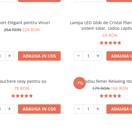
ort Elegant pentru Vinuri
Lampa LED Glob de Cristal Plan
sistem solar, cadou capti
264 RON
224 RON
69 RON
ADAUGA IN COS
ADAUGA I
ouchere sexy pentru ea
Set cadou femei Relaxing m
-7%
78 RON
179 RON
166 RON
ADAUGA IN COS
ADAUGA I