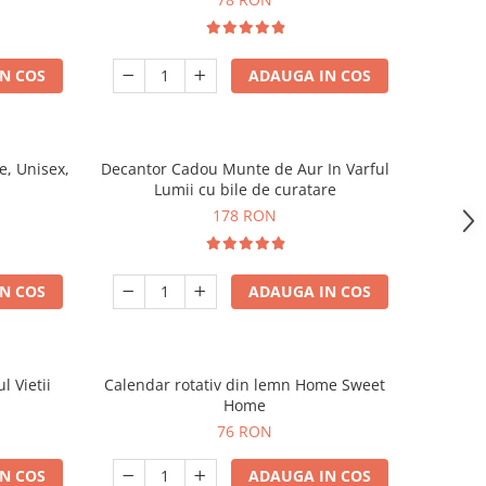
N COS
ADAUGA IN COS
, Unisex,
Decantor Cadou Munte de Aur In Varful
Lumii cu bile de curatare
178 RON
N COS
ADAUGA IN COS
l Vietii
Calendar rotativ din lemn Home Sweet
Home
76 RON
N COS
ADAUGA IN COS