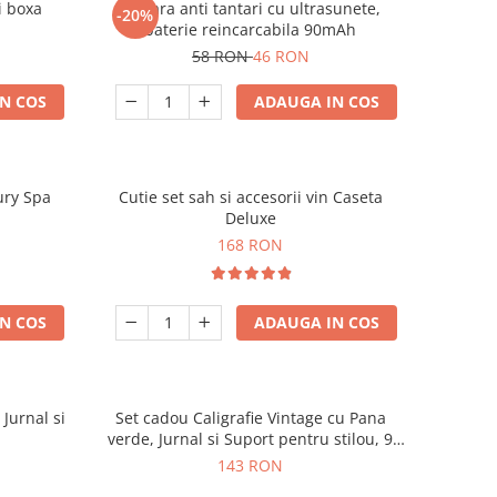
i boxa
Bratara anti tantari cu ultrasunete,
-20%
baterie reincarcabila 90mAh
58 RON
46 RON
N COS
ADAUGA IN COS
ury Spa
Cutie set sah si accesorii vin Caseta
Deluxe
168 RON
N COS
ADAUGA IN COS
 Jurnal si
Set cadou Caligrafie Vintage cu Pana
verde, Jurnal si Suport pentru stilou, 9
piese
143 RON