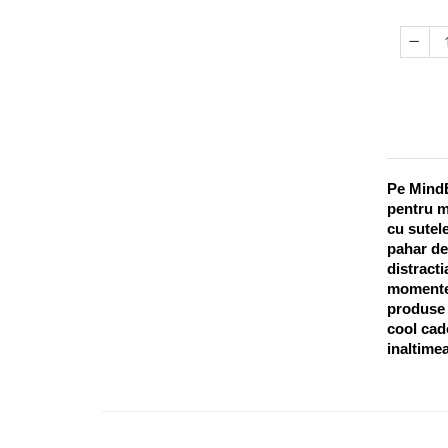
Pe MindB
pentru m
cu sutele
pahar de
distracti
momentel
produse o
cool cado
inaltimea