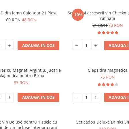
3D din lemn Calendar 21 Piese
Set sah si accesorii vin Checkm
-10%
rafinata
60 RON
48 RON
81 RON
73 RON
ADAUGA IN COS
ADAUGA I
tres cu Magnet, Argintiu, Jucarie
Clepsidra magnetica
Magnetica pentru Birou
75 RON
87 RON
ADAUGA IN COS
ADAUGA I
e vin Deluxe pentru 1 sticla cu
Set cadou Deluxe Drinks S
ii de vin incluse interior oranj
112 RON