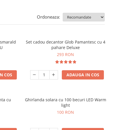
Ordoneaza:
e smarald
Set cadou decantor Glob Pamantesc cu 4
OU
pahare Deluxe
293 RON
N COS
ADAUGA IN COS
nta cu
Ghirlanda solara cu 100 becuri LED Warm
light
100 RON