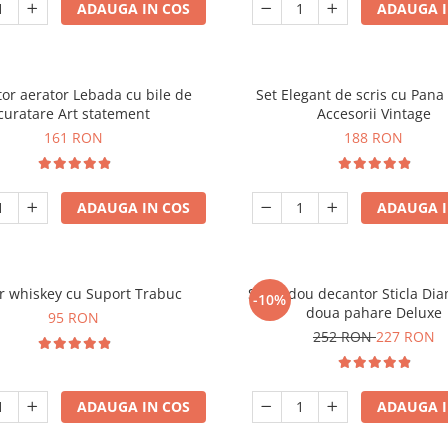
ADAUGA IN COS
ADAUGA I
or aerator Lebada cu bile de
Set Elegant de scris cu Pana 
curatare Art statement
Accesorii Vintage
161 RON
188 RON
ADAUGA IN COS
ADAUGA I
r whiskey cu Suport Trabuc
Set cadou decantor Sticla Di
-10%
doua pahare Deluxe
95 RON
252 RON
227 RON
ADAUGA IN COS
ADAUGA I