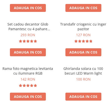
Cadouri Zodia Pesti
Cadouri Sfantul Andrei
Cadouri Fete
Cani si Termosuri
Cadouri Sfantul Alexandru
ADAUGA IN COS
ADAUGA IN COS
Pentru Copilul din tine
Jocuri si Puzzle
Cadouri Sfanta Ana
Cadouri Haioase
Produse pentru Calatorie
Cadouri Constantin si Elena
Set cadou decantor Glob
Trandafir criogenic cu Inger
Cadouri de Casa Noua
Seturi de caligrafie
Pamantesc cu 4 pahare
pazitor
Cadouri Sfanta Maria
Cadouri Majorat
Deluxe
293 RON
127 RON
Cadouri Sfintii Mihail si Gavriil
Cadouri pentru Nasi
Cadouri pentru Bunici
ADAUGA IN COS
ADAUGA IN COS
Cadouri pentru Prieteni
Cadouri pentru Sefi
Rama foto magnetica levitanta
Ghirlanda solara cu 100
Cel ce are tot
cu iluminare RGB
becuri LED Warm light
Cadouri Nunta si Cununie civila
142 RON
100 RON
ADAUGA IN COS
ADAUGA IN COS