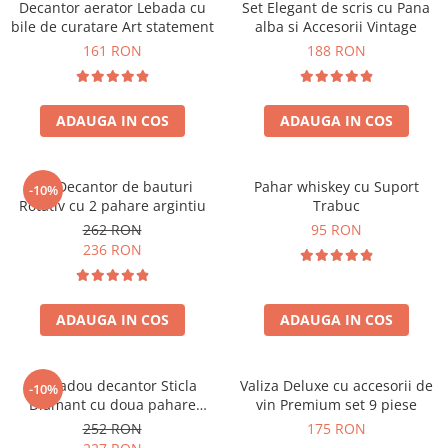
Decantor aerator Lebada cu
Set Elegant de scris cu Pana
bile de curatare Art statement
alba si Accesorii Vintage
161 RON
188 RON
ADAUGA IN COS
ADAUGA IN COS
Set Decantor de bauturi
Pahar whiskey cu Suport
-10%
Rotativ cu 2 pahare argintiu
Trabuc
262 RON
95 RON
236 RON
ADAUGA IN COS
ADAUGA IN COS
Set cadou decantor Sticla
Valiza Deluxe cu accesorii de
-10%
Diamant cu doua pahare
vin Premium set 9 piese
Deluxe
252 RON
175 RON