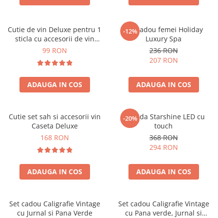
Cutie de vin Deluxe pentru 1
Set cadou femei Holiday
-12%
sticla cu accesorii de vin
Luxury Spa
incluse piele ecologica de
99 RON
236 RON
crocodil
207 RON
ADAUGA IN COS
ADAUGA IN COS
Cutie set sah si accesorii vin
Oglinda Starshine LED cu
-20%
Caseta Deluxe
touch
168 RON
368 RON
294 RON
ADAUGA IN COS
ADAUGA IN COS
Set cadou Caligrafie Vintage
Set cadou Caligrafie Vintage
cu Jurnal si Pana Verde
cu Pana verde, Jurnal si