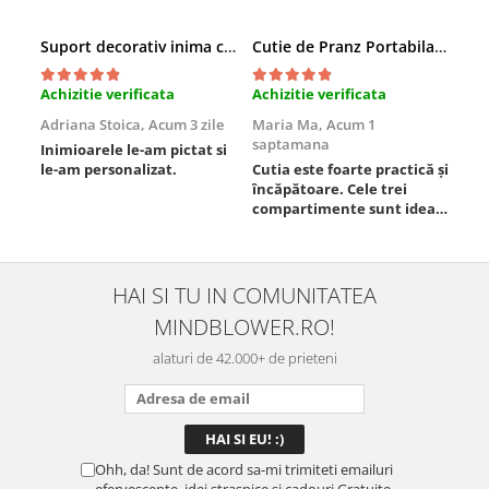
Suport decorativ inima cu mesaje, Cadou cu suflet
Cutie de Pranz Portabila cu Compartimente
Achizitie verificata
Achizitie verificata
Ach
Adriana Stoica,
Acum 3 zile
Maria Ma,
Acum 1
Sof
saptamana
Inimioarele le-am pictat si
Umb
le-am personalizat.
Cutia este foarte practică și
poz
încăpătoare. Cele trei
ori
compartimente sunt ideale
chi
pentru a separa
Mat
alimentele, iar închiderea
se 
este sigură, fără scurgeri. O
dim
folosesc aproape zilnic la
pot
HAI SI TU IN COMUNITATEA
serviciu și sunt foarte
mul
MINDBLOWER.RO!
mulțumită.
rec
ceva
alaturi de 42.000+ de prieteni
Ohh, da! Sunt de acord sa-mi trimiteti emailuri