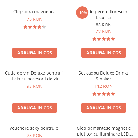
Clepsidra magnetica
Ceas de perete florescent
-10%
Licurici
75 RON
88 RON
79 RON
ADAUGA IN COS
ADAUGA IN COS
Cutie de vin Deluxe pentru 1
Set cadou Deluxe Drinks
sticla cu accesorii de vin
Smoker
incluse interior oranj
95 RON
112 RON
ADAUGA IN COS
ADAUGA IN COS
Vouchere sexy pentru el
Glob pamantesc magnetic
plutitor cu iluminare LED,
78 RON