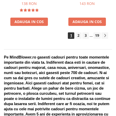
Suport pentru stilou, 9 piese
138 RON
143 RON
ADAUGA IN COS
ADAUGA IN COS
1
2
3
19
...
Pe MindBlower.ro gasesti cadouri pentru toate momentele 
importante din viata ta. Indiferent daca esti in cautare de 
cadouri pentru majorat, casa noua, aniversari, onomastice, 
nunti sau botezuri, aici gasesti peste 700 de cadouri. N-ai 
cum sa dai gres cu sutele de cadouri creative, amuzante si 
ingenioase. Aici gasesti cadouri atat pentru femei, cat si 
pentru barbati. Alege un pahar de bere cizma, un joc de 
petrecere, o plosca curcubeu, set turnul petrecerii sau 
poate o instalatie de lumini pentru ca distractia sa continue 
dupa lasarea serii. Indiferent care ar fi ocazia, noi te putem 
ajuta cu cele mai potrivite cadouri pentru momentele 
importante. Avem 5 ani de experienta in aprovizionarea cu 