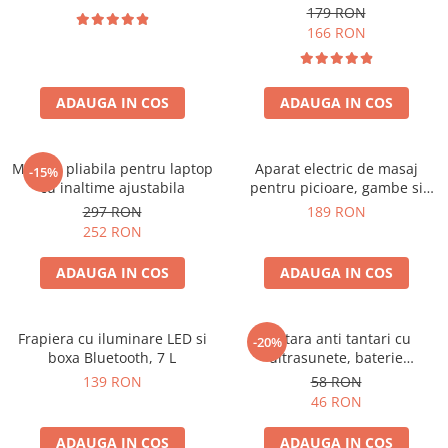
179 RON
166 RON
ADAUGA IN COS
ADAUGA IN COS
Masuta pliabila pentru laptop
Aparat electric de masaj
-15%
cu inaltime ajustabila
pentru picioare, gambe si
brate
297 RON
189 RON
252 RON
ADAUGA IN COS
ADAUGA IN COS
Frapiera cu iluminare LED si
Bratara anti tantari cu
-20%
boxa Bluetooth, 7 L
ultrasunete, baterie
reincarcabila 90mAh
139 RON
58 RON
46 RON
ADAUGA IN COS
ADAUGA IN COS