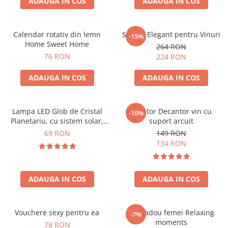
ADAUGA IN COS
ADAUGA IN COS
Calendar rotativ din lemn
Suport Elegant pentru Vinuri
-15%
Home Sweet Home
264 RON
76 RON
224 RON
ADAUGA IN COS
ADAUGA IN COS
Lampa LED Glob de Cristal
Aerator Decantor vin cu
-10%
Planetariu, cu sistem solar,
suport arcuit
cadou captivant
69 RON
149 RON
134 RON
ADAUGA IN COS
ADAUGA IN COS
Vouchere sexy pentru ea
Set cadou femei Relaxing
-7%
moments
78 RON