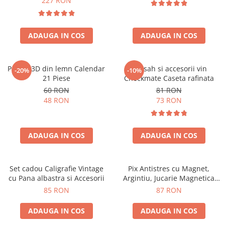
227 RON
ADAUGA IN COS
ADAUGA IN COS
Puzzle 3D din lemn Calendar
Set sah si accesorii vin
-20%
-10%
21 Piese
Checkmate Caseta rafinata
60 RON
81 RON
48 RON
73 RON
ADAUGA IN COS
ADAUGA IN COS
Set cadou Caligrafie Vintage
Pix Antistres cu Magnet,
cu Pana albastra si Accesorii
Argintiu, Jucarie Magnetica
pentru Birou
85 RON
87 RON
ADAUGA IN COS
ADAUGA IN COS