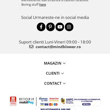
efervescente, idei strasnice si cadouri Gratuite.
Boring stuff
here
Social
Urmareste-ne in social media
Suport clienti
Luni-Vineri 09:00 - 18:00
contact@mindblower.ro
MAGAZIN
CLIENTI
CONTACT