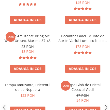
Forma C
145 RON
ADAUGA IN COS
ADAUGA IN COS
Sosete Amuzante Bring Me
Decantor Cadou Munte de
-20%
Wine, Unisex, Marime 37-43
Aur In Varful Lumii cu bile de
curatare
23 RON
178 RON
18 RON
ADAUGA IN COS
ADAUGA IN COS
Lampa amuzanta, Prietenul
Lampa Glob de Cristal
-20%
de pe Noptiera
Copacul Vietii
123 RON
67 RON
54 RON