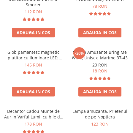
Smoker
78 RON
112 RON
ADAUGA IN COS
ADAUGA IN COS
Glob pamantesc magnetic
Sosete Amuzante Bring Me
-20%
plutitor cu iluminare LED,
Wine, Unisex, Marime 37-43
Forma C
145 RON
23 RON
18 RON
ADAUGA IN COS
ADAUGA IN COS
Decantor Cadou Munte de
Lampa amuzanta, Prietenul
Aur In Varful Lumii cu bile de
de pe Noptiera
curatare
178 RON
123 RON