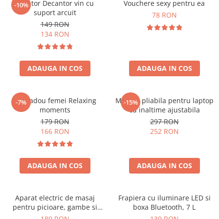
Aerator Decantor vin cu
Vouchere sexy pentru ea
-10%
suport arcuit
78 RON
149 RON
134 RON
ADAUGA IN COS
ADAUGA IN COS
Set cadou femei Relaxing
Masuta pliabila pentru laptop
-7%
-15%
moments
cu inaltime ajustabila
179 RON
297 RON
166 RON
252 RON
ADAUGA IN COS
ADAUGA IN COS
Aparat electric de masaj
Frapiera cu iluminare LED si
pentru picioare, gambe si
boxa Bluetooth, 7 L
brate
189 RON
139 RON