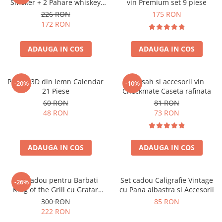
Smoker + 2 Pahare whiskey
vin Premium set 9 piese
Classical
226 RON
175 RON
172 RON
ADAUGA IN COS
ADAUGA IN COS
Puzzle 3D din lemn Calendar
Set sah si accesorii vin
-20%
-10%
21 Piese
Checkmate Caseta rafinata
60 RON
81 RON
48 RON
73 RON
ADAUGA IN COS
ADAUGA IN COS
Set Cadou pentru Barbati
Set cadou Caligrafie Vintage
-26%
King of the Grill cu Gratar
cu Pana albastra si Accesorii
Portabil, Sort si Accesorii BBQ
300 RON
85 RON
222 RON