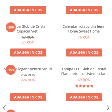
ADAUGA IN COS
ADAUGA IN COS
Lampa Glob de Cristal
Calendar rotativ din lemn
-20%
Copacul Vietii
Home Sweet Home
67 RON
76 RON
54 RON
ADAUGA IN COS
ADAUGA IN COS
Suport Elegant pentru Vinuri
Lampa LED Glob de Cristal
-15%
Planetariu, cu sistem solar,
264 RON
cadou captivant
69 RON
224 RON
ADAUGA IN COS
ADAUGA IN COS