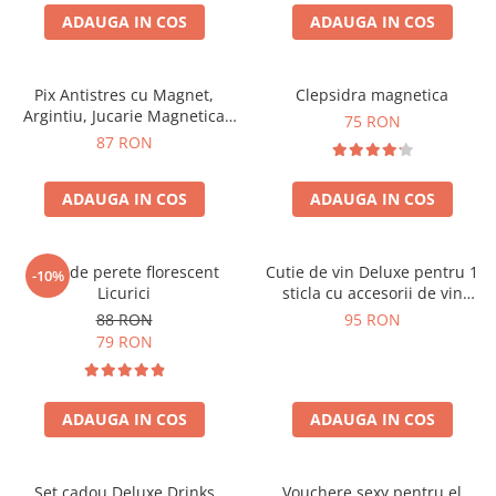
ADAUGA IN COS
ADAUGA IN COS
Pix Antistres cu Magnet,
Clepsidra magnetica
Argintiu, Jucarie Magnetica
75 RON
pentru Birou
87 RON
ADAUGA IN COS
ADAUGA IN COS
Ceas de perete florescent
Cutie de vin Deluxe pentru 1
-10%
Licurici
sticla cu accesorii de vin
incluse interior oranj
88 RON
95 RON
79 RON
ADAUGA IN COS
ADAUGA IN COS
Set cadou Deluxe Drinks
Vouchere sexy pentru el