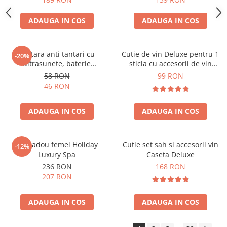
ADAUGA IN COS
ADAUGA IN COS
Bratara anti tantari cu
Cutie de vin Deluxe pentru 1
-20%
ultrasunete, baterie
sticla cu accesorii de vin
reincarcabila 90mAh
incluse piele ecologica de
58 RON
99 RON
crocodil
46 RON
ADAUGA IN COS
ADAUGA IN COS
Set cadou femei Holiday
Cutie set sah si accesorii vin
-12%
Luxury Spa
Caseta Deluxe
236 RON
168 RON
207 RON
ADAUGA IN COS
ADAUGA IN COS