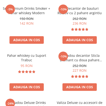
Set premium Drinks Smoker +
Set Decantor de bauturi
-5%
-10%
Pahar whiskey Modern
Rotativ cu 2 pahare argintiu
150 RON
262 RON
142 RON
236 RON
ADAUGA IN COS
ADAUGA IN COS
Pahar whiskey cu Suport
Set cadou decantor Sticla
-10%
Trabuc
Diamant cu doua pahare
Deluxe
95 RON
252 RON
227 RON
ADAUGA IN COS
ADAUGA IN COS
Set cadou Deluxe Drinks
Valiza Deluxe cu accesorii de
-24%