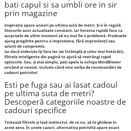
bati capul si sa umbli ore in sir
prin magazine
Inspirația apare uneori pe ultima sută de metri. Și e în regulă.
Stocurile sunt actualizate constant, iar livrarea rapidă face ca
surprizele de ultim moment să nu mai fie o problemă. Produsele
ajung pregătite pentru a impresiona, fără improvizații sau
soluții de compromis.
Iar dacă indecizia își face loc (se întâmplă și celor mai hotărâți),
filtrele inteligente din pagină te ajută să restrângi rapid
opțiunile. Sau, și mai simplu, poți apela la echipa MindBlower
oricând ai nevoie, inclusiv când vine vorba de recomandări de
cadouri potrivite!
Esti pe fuga sau ai lasat cadoul
pe ultima suta de metri?
Descoperă categoriile noastre de
cadouri specifice
Testează filtrele și lasă instinctul, de ce nu, să te ghideze în
acest sens. În unele cazuri, alternativa potrivită apare exact