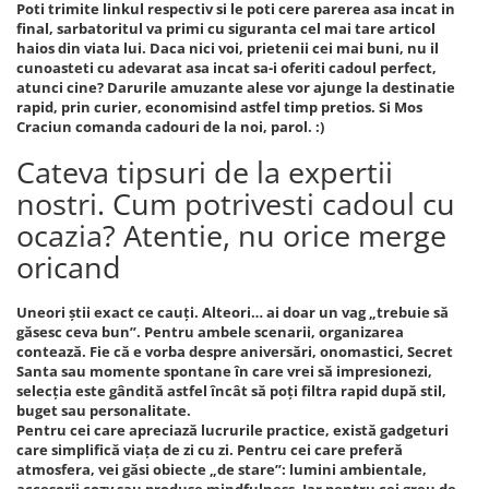
Poti trimite linkul respectiv si le poti cere parerea asa incat in
final, sarbatoritul va primi cu siguranta cel mai tare articol
haios din viata lui. Daca nici voi, prietenii cei mai buni, nu il
cunoasteti cu adevarat asa incat sa-i oferiti cadoul perfect,
atunci cine? Darurile amuzante alese vor ajunge la destinatie
rapid, prin curier, economisind astfel timp pretios. Si Mos
Craciun comanda cadouri de la noi, parol. :)
Cateva tipsuri de la expertii
nostri. Cum potrivesti cadoul cu
ocazia? Atentie, nu orice merge
oricand
Uneori știi exact ce cauți. Alteori… ai doar un vag „trebuie să
găsesc ceva bun”. Pentru ambele scenarii, organizarea
contează. Fie că e vorba despre aniversări, onomastici, Secret
Santa sau momente spontane în care vrei să impresionezi,
selecția este gândită astfel încât să poți filtra rapid după stil,
buget sau personalitate.
Pentru cei care apreciază lucrurile practice, există gadgeturi
care simplifică viața de zi cu zi. Pentru cei care preferă
atmosfera, vei găsi obiecte „de stare”: lumini ambientale,