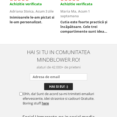
Achizitie verificata
Achizitie verificata
Ach
Adriana Stoica,
Acum 3 zile
Maria Ma,
Acum 1
Sof
saptamana
Inimioarele le-am pictat si
Umb
le-am personalizat.
Cutia este foarte practică și
poz
încăpătoare. Cele trei
ori
compartimente sunt ideale
chi
pentru a separa
Mat
alimentele, iar închiderea
se 
este sigură, fără scurgeri. O
dim
folosesc aproape zilnic la
pot
HAI SI TU IN COMUNITATEA
serviciu și sunt foarte
mul
MINDBLOWER.RO!
mulțumită.
rec
ceva
alaturi de 42.000+ de prieteni
Ohh, da! Sunt de acord sa-mi trimiteti emailuri
efervescente, idei strasnice si cadouri Gratuite.
Boring stuff
here
Social
Urmareste-ne in social media