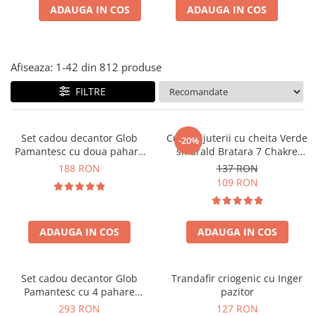
Cadouri Zodia Pesti
Cadouri Sfantul Andrei
Cadouri Fete
ADAUGA IN COS
ADAUGA IN COS
Cani si Termosuri
Cadouri Sfantul Alexandru
Pentru Copilul din tine
Jocuri si Puzzle
Cadouri Sfanta Ana
Cadouri Haioase
Produse pentru Calatorie
Cadouri Constantin si Elena
Afiseaza:
1-
42
din
812
produse
Cadouri de Casa Noua
Seturi de caligrafie
Cadouri Sfanta Maria
FILTRE
Cadouri Majorat
Cadouri Sfintii Mihail si Gavriil
Cadouri pentru Nasi
Cadouri pentru Bunici
Set cadou decantor Glob
Cutie bijuterii cu cheita Verde
-20%
Pamantesc cu doua pahare
smarald Bratara 7 Chakre
Cadouri pentru Prieteni
Epique, 850 ml
CADOU
188 RON
137 RON
Cadouri pentru Sefi
109 RON
Cel ce are tot
Cadouri Nunta si Cununie civila
ADAUGA IN COS
ADAUGA IN COS
Set cadou decantor Glob
Trandafir criogenic cu Inger
Pamantesc cu 4 pahare
pazitor
Deluxe
293 RON
127 RON