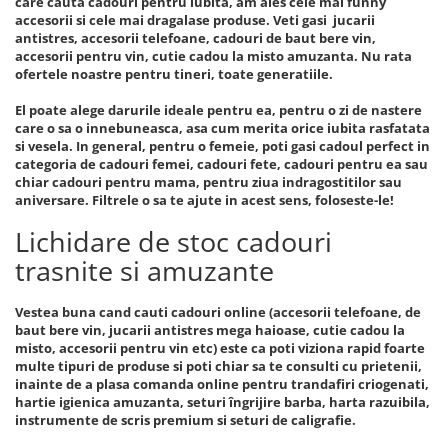
care cauta cadouri pentru iubita, am ales cele mai funny
accesorii si cele mai dragalase produse. Veti gasi jucarii
antistres, accesorii telefoane, cadouri de baut bere vin,
accesorii pentru vin, cutie cadou la misto amuzanta. Nu rata
ofertele noastre pentru tineri, toate generatiile.
El poate alege darurile ideale pentru ea, pentru o zi de nastere
care o sa o innebuneasca, asa cum merita orice iubita rasfatata
si vesela. In general, pentru o femeie, poti gasi cadoul perfect in
categoria de cadouri femei, cadouri fete, cadouri pentru ea sau
chiar cadouri pentru mama, pentru ziua indragostitilor sau
aniversare. Filtrele o sa te ajute in acest sens, foloseste-le!
Lichidare de stoc cadouri
trasnite si amuzante
Vestea buna cand cauti cadouri online (accesorii telefoane, de
baut bere vin, jucarii antistres mega haioase, cutie cadou la
misto, accesorii pentru vin etc) este ca poti viziona rapid foarte
multe tipuri de produse si poti chiar sa te consulti cu prietenii,
inainte de a plasa comanda online pentru trandafiri criogenati,
hartie igienica amuzanta, seturi îngrijire barba, harta razuibila,
instrumente de scris premium si seturi de caligrafie.