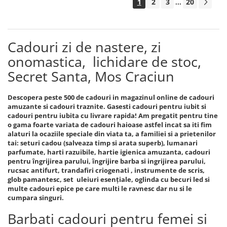
1
2
3
20
...
Cadouri zi de nastere, zi
onomastica, lichidare de stoc,
Secret Santa, Mos Craciun
Descopera peste 500 de cadouri in magazinul online de cadouri
amuzante si cadouri traznite. Gasesti cadouri pentru iubit si
cadouri pentru iubita cu livrare rapida! Am pregatit pentru tine
o gama foarte variata de cadouri haioase astfel incat sa iti fim
alaturi la ocaziile speciale din viata ta, a familiei si a prietenilor
tai: seturi cadou (salveaza timp si arata superb), lumanari
parfumate, harti razuibile, hartie igienica amuzanta, cadouri
pentru îngrijirea parului, îngrijire barba si ingrijirea parului,
rucsac antifurt, trandafiri criogenati , instrumente de scris,
glob pamantesc, set uleiuri esențiale, oglinda cu becuri led si
multe cadouri epice pe care multi le ravnesc dar nu si le
cumpara singuri.
Barbati cadouri pentru femei si