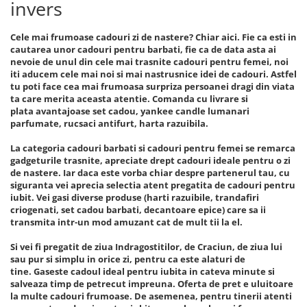
invers
Cele mai frumoase cadouri zi de nastere? Chiar aici. Fie ca esti in
cautarea unor cadouri pentru barbati, fie ca de data asta ai
nevoie de unul din cele mai trasnite cadouri pentru femei, noi
iti aducem cele mai noi si mai nastrusnice idei de cadouri. Astfel
tu poti face cea mai frumoasa surpriza persoanei dragi din viata
ta care merita aceasta atentie. Comanda cu livrare si
plata avantajoase set cadou, yankee candle lumanari
parfumate, rucsaci antifurt, harta razuibila.
La categoria cadouri barbati si cadouri pentru femei se remarca
gadgeturile trasnite, apreciate drept cadouri ideale pentru o zi
de nastere. Iar daca este vorba chiar despre partenerul tau, cu
siguranta vei aprecia selectia atent pregatita de cadouri pentru
iubit. Vei gasi diverse produse (harti razuibile, trandafiri
criogenati, set cadou barbati, decantoare epice) care sa ii
transmita intr-un mod amuzant cat de mult tii la el.
Si vei fi pregatit de ziua Indragostitilor, de Craciun, de ziua lui
sau pur si simplu in orice zi, pentru ca este alaturi de
tine. Gaseste cadoul ideal pentru iubita in cateva minute si
salveaza timp de petrecut impreuna. Oferta de pret e uluitoare
la multe cadouri frumoase. De asemenea, pentru tinerii atenti