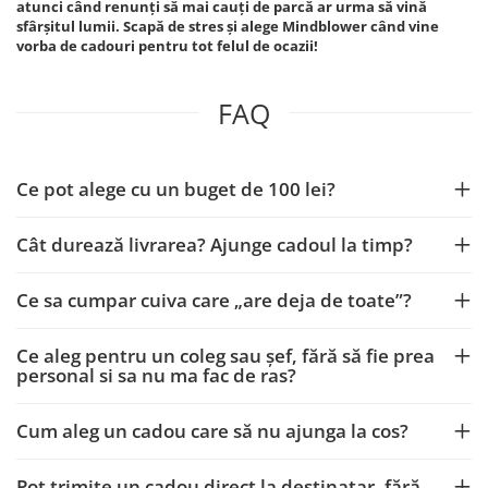
atunci când renunți să mai cauți de parcă ar urma să vină
sfârșitul lumii. Scapă de stres și alege Mindblower când vine
vorba de cadouri pentru tot felul de ocazii!
FAQ
Ce pot alege cu un buget de 100 lei?
Cât durează livrarea? Ajunge cadoul la timp?
Ce sa cumpar cuiva care „are deja de toate”?
Ce aleg pentru un coleg sau șef, fără să fie prea
personal si sa nu ma fac de ras?
Cum aleg un cadou care să nu ajunga la cos?
Pot trimite un cadou direct la destinatar, fără