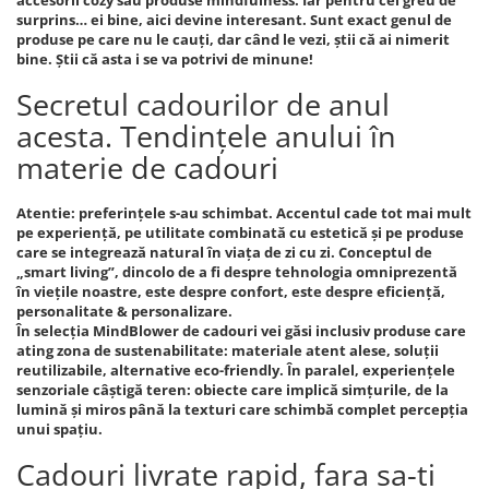
accesorii cozy sau produse mindfulness. Iar pentru cei greu de
surprins… ei bine, aici devine interesant. Sunt exact genul de
produse pe care nu le cauți, dar când le vezi, știi că ai nimerit
bine. Știi că asta i se va potrivi de minune!
Secretul cadourilor de anul
acesta. Tendințele anului în
materie de cadouri
Atentie: preferințele s-au schimbat. Accentul cade tot mai mult
pe experiență, pe utilitate combinată cu estetică și pe produse
care se integrează natural în viața de zi cu zi. Conceptul de
„smart living”, dincolo de a fi despre tehnologia omniprezentă
în viețile noastre, este despre confort, este despre eficiență,
personalitate & personalizare.
În selecția MindBlower de cadouri vei găsi inclusiv produse care
ating zona de sustenabilitate: materiale atent alese, soluții
reutilizabile, alternative eco-friendly. În paralel, experiențele
senzoriale câștigă teren: obiecte care implică simțurile, de la
lumină și miros până la texturi care schimbă complet percepția
unui spațiu.
Cadouri livrate rapid, fara sa-ti