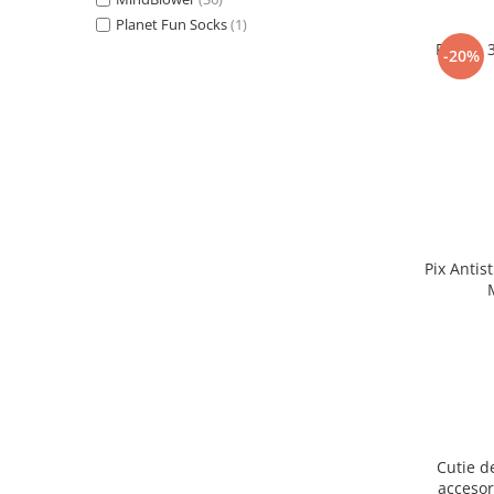
Planet Fun Socks
(1)
Puzzle 
-20%
Pix Antis
Cutie d
accesor