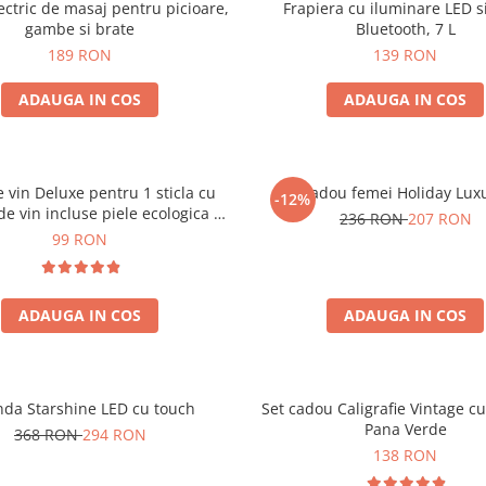
ectric de masaj pentru picioare,
Frapiera cu iluminare LED s
gambe si brate
Bluetooth, 7 L
189 RON
139 RON
ADAUGA IN COS
ADAUGA IN COS
e vin Deluxe pentru 1 sticla cu
Set cadou femei Holiday Lux
-12%
de vin incluse piele ecologica de
236 RON
207 RON
crocodil
99 RON
ADAUGA IN COS
ADAUGA IN COS
nda Starshine LED cu touch
Set cadou Caligrafie Vintage cu
Pana Verde
368 RON
294 RON
138 RON