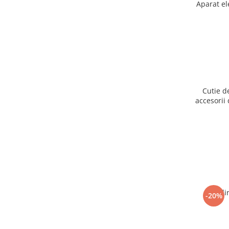
Aparat el
Cutie d
accesorii 
Ogli
-20%