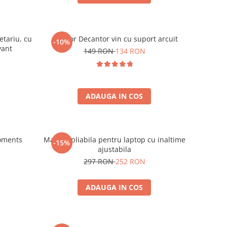
etariu, cu
Aerator Decantor vin cu suport arcuit
-10%
vant
149 RON
134 RON
ADAUGA IN COS
oments
Masuta pliabila pentru laptop cu inaltime
-15%
ajustabila
297 RON
252 RON
ADAUGA IN COS