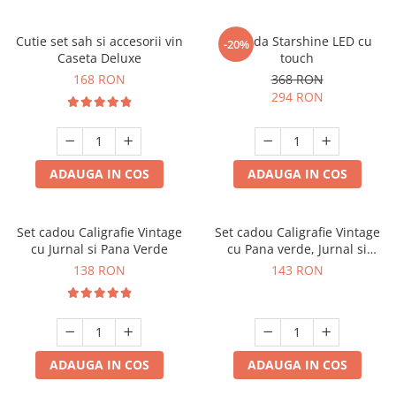
Cutie set sah si accesorii vin
Oglinda Starshine LED cu
-20%
Caseta Deluxe
touch
168 RON
368 RON
294 RON
ADAUGA IN COS
ADAUGA IN COS
Set cadou Caligrafie Vintage
Set cadou Caligrafie Vintage
cu Jurnal si Pana Verde
cu Pana verde, Jurnal si
Suport pentru stilou, 9 piese
138 RON
143 RON
ADAUGA IN COS
ADAUGA IN COS