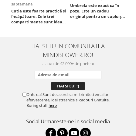
saptamana
Umbrela este exact ca în
Foa
Cutia este foarte practică și
poze. Este un cadou
Est
încăpătoare. Cele trei
original pentru un cuplu și
compartimente sunt ideale
chiar atrage atenția.
pentru a separa
Materialul este rezistent,
alimentele, iar închiderea
se deschide ușor, iar
este sigură, fără scurgeri. O
dimensiunea este
folosesc aproape zilnic la
potrivită. Sunt foarte
HAI SI TU IN COMUNITATEA
serviciu și sunt foarte
mulțumită de achiziție și o
MINDBLOWER.RO!
mulțumită.
recomand celor care vor
ceva ...
alaturi de 42.000+ de prieteni
Ohh, da! Sunt de acord sa-mi trimiteti emailuri
efervescente, idei strasnice si cadouri Gratuite.
Boring stuff
here
Social
Urmareste-ne in social media