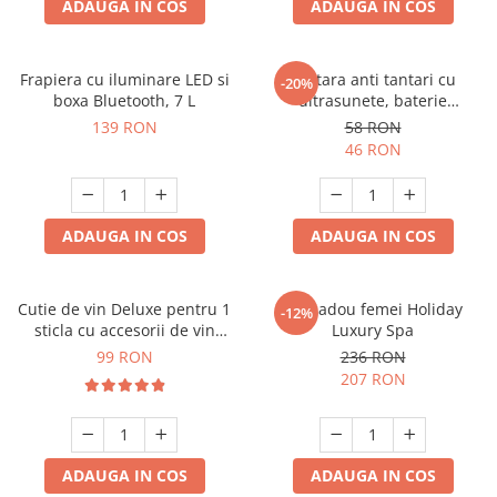
ADAUGA IN COS
ADAUGA IN COS
Frapiera cu iluminare LED si
Bratara anti tantari cu
-20%
boxa Bluetooth, 7 L
ultrasunete, baterie
reincarcabila 90mAh
139 RON
58 RON
46 RON
ADAUGA IN COS
ADAUGA IN COS
Cutie de vin Deluxe pentru 1
Set cadou femei Holiday
-12%
sticla cu accesorii de vin
Luxury Spa
incluse piele ecologica de
99 RON
236 RON
crocodil
207 RON
ADAUGA IN COS
ADAUGA IN COS