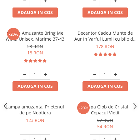
ADAUGA IN COS
ADAUGA IN COS
Sosete Amuzante Bring Me
Decantor Cadou Munte de
-20%
Wine, Unisex, Marime 37-43
Aur In Varful Lumii cu bile de
curatare
23 RON
178 RON
18 RON
ADAUGA IN COS
ADAUGA IN COS
Lampa amuzanta, Prietenul
Lampa Glob de Cristal
-20%
de pe Noptiera
Copacul Vietii
123 RON
67 RON
54 RON