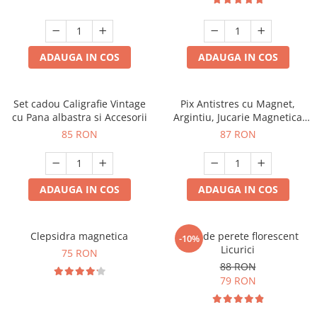
ADAUGA IN COS
ADAUGA IN COS
Set cadou Caligrafie Vintage
Pix Antistres cu Magnet,
cu Pana albastra si Accesorii
Argintiu, Jucarie Magnetica
pentru Birou
85 RON
87 RON
ADAUGA IN COS
ADAUGA IN COS
Clepsidra magnetica
Ceas de perete florescent
-10%
Licurici
75 RON
88 RON
79 RON