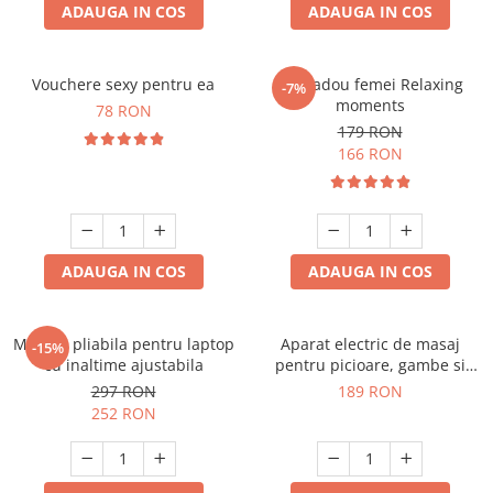
ADAUGA IN COS
ADAUGA IN COS
Vouchere sexy pentru ea
Set cadou femei Relaxing
-7%
moments
78 RON
179 RON
166 RON
ADAUGA IN COS
ADAUGA IN COS
Masuta pliabila pentru laptop
Aparat electric de masaj
-15%
cu inaltime ajustabila
pentru picioare, gambe si
brate
297 RON
189 RON
252 RON