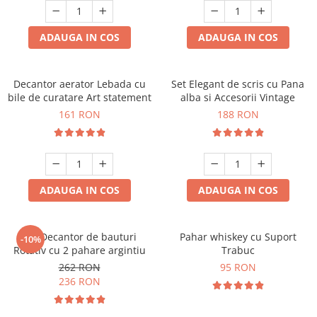
ADAUGA IN COS
ADAUGA IN COS
Decantor aerator Lebada cu
Set Elegant de scris cu Pana
bile de curatare Art statement
alba si Accesorii Vintage
161 RON
188 RON
ADAUGA IN COS
ADAUGA IN COS
Set Decantor de bauturi
Pahar whiskey cu Suport
-10%
Rotativ cu 2 pahare argintiu
Trabuc
262 RON
95 RON
236 RON