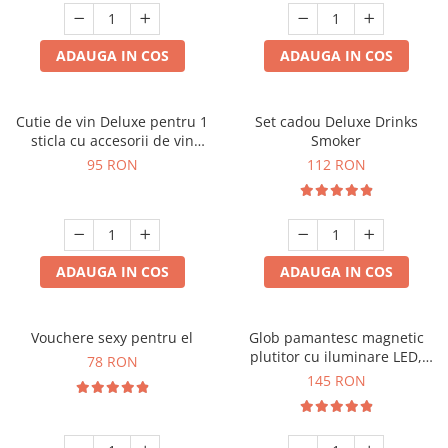
ADAUGA IN COS
ADAUGA IN COS
Cutie de vin Deluxe pentru 1
Set cadou Deluxe Drinks
sticla cu accesorii de vin
Smoker
incluse interior oranj
95 RON
112 RON
ADAUGA IN COS
ADAUGA IN COS
Vouchere sexy pentru el
Glob pamantesc magnetic
plutitor cu iluminare LED,
78 RON
Forma C
145 RON