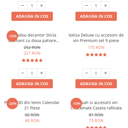
ADAUGA IN COS
ADAUGA IN COS
Set cadou decantor Sticla
Valiza Deluxe cu accesorii de
-10%
Diamant cu doua pahare
vin Premium set 9 piese
Deluxe
252 RON
175 RON
227 RON
ADAUGA IN COS
ADAUGA IN COS
Puzzle 3D din lemn Calendar
Set sah si accesorii vin
-20%
-10%
21 Piese
Checkmate Caseta rafinata
60 RON
81 RON
48 RON
73 RON