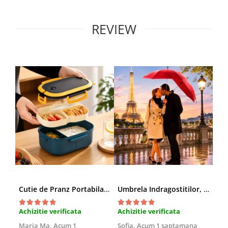
REVIEW
Cutie de Pranz Portabila cu Compartimente
Umbrela Indragostitilor, Inima rosie
Amb
Achizitie verificata
Achizitie verificata
Ach
Maria Ma,
Acum 1
Sofia,
Acum 1 saptamana
Pau