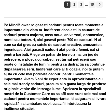
1
2
3
19
...
Pe MindBlower.ro gasesti cadouri pentru toate momentele 
importante din viata ta. Indiferent daca esti in cautare de 
cadouri pentru majorat, casa noua, aniversari, onomastice, 
nunti sau botezuri, aici gasesti peste 700 de cadouri. N-ai 
cum sa dai gres cu sutele de cadouri creative, amuzante si 
ingenioase. Aici gasesti cadouri atat pentru femei, cat si 
pentru barbati. Alege un pahar de bere cizma, un joc de 
petrecere, o plosca curcubeu, set turnul petrecerii sau 
poate o instalatie de lumini pentru ca distractia sa continue 
dupa lasarea serii. Indiferent care ar fi ocazia, noi te putem 
ajuta cu cele mai potrivite cadouri pentru momentele 
importante. Avem 5 ani de experienta in aprovizionarea cu 
cele mai trendy cadouri, precum si o gama larga de produse 
originale venite din intreaga lume. Apeleaza la specialistii 
nostri de la Customer Care ca sa afli care sunt cele mai cool 
cadouri pentru momentele importante. Iti asiguram si livrare 
rapida 24h si ambalare cool, ca sa fii intotdeauna la 
inaltimea situatiei. 