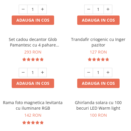
Cadouri Sfantul Andrei
Cadouri Fete
Cani si Termosuri
Cadouri Sfantul Alexandru
Pentru Copilul din tine
Jocuri si Puzzle
Cadouri Sfanta Ana
ADAUGA IN COS
ADAUGA IN COS
Cadouri Haioase
Produse pentru Calatorie
Cadouri Constantin si Elena
Cadouri de Casa Noua
Seturi de caligrafie
Cadouri Sfanta Maria
Cadouri Majorat
Set cadou decantor Glob
Trandafir criogenic cu Inger
Pamantesc cu 4 pahare
pazitor
Cadouri Sfintii Mihail si Gavriil
Cadouri pentru Nasi
Deluxe
293 RON
127 RON
Cadouri pentru Bunici
Cadouri pentru Prieteni
Cadouri pentru Sefi
ADAUGA IN COS
ADAUGA IN COS
Cel ce are tot
Cadouri Nunta si Cununie civila
Rama foto magnetica levitanta
Ghirlanda solara cu 100
cu iluminare RGB
becuri LED Warm light
142 RON
100 RON