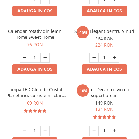
ADAUGA IN COS
ADAUGA IN COS
Calendar rotativ din lemn
Suport Elegant pentru Vinuri
-15%
Home Sweet Home
264 RON
76 RON
224 RON
ADAUGA IN COS
ADAUGA IN COS
Lampa LED Glob de Cristal
Aerator Decantor vin cu
-10%
Planetariu, cu sistem solar,
suport arcuit
cadou captivant
69 RON
149 RON
134 RON