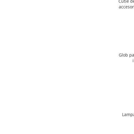
Cutie d
accesor
Glob pa
Lampa