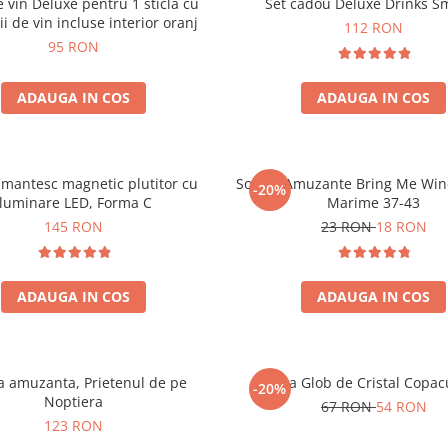
e vin Deluxe pentru 1 sticla cu
Set cadou Deluxe Drinks S
ii de vin incluse interior oranj
112 RON
95 RON
ADAUGA IN COS
ADAUGA IN COS
mantesc magnetic plutitor cu
Sosete Amuzante Bring Me Wine
-20%
iluminare LED, Forma C
Marime 37-43
145 RON
23 RON
18 RON
ADAUGA IN COS
ADAUGA IN COS
 amuzanta, Prietenul de pe
Lampa Glob de Cristal Copacu
-20%
Noptiera
67 RON
54 RON
123 RON