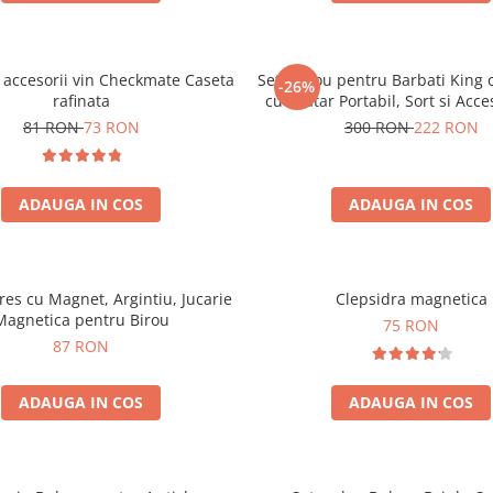
i accesorii vin Checkmate Caseta
Set Cadou pentru Barbati King of
-26%
rafinata
cu Gratar Portabil, Sort si Acc
81 RON
73 RON
300 RON
222 RON
ADAUGA IN COS
ADAUGA IN COS
tres cu Magnet, Argintiu, Jucarie
Clepsidra magnetica
Magnetica pentru Birou
75 RON
87 RON
ADAUGA IN COS
ADAUGA IN COS