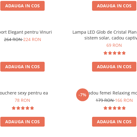
ADAUGA IN COS
ADAUGA IN COS
ort Elegant pentru Vinuri
Lampa LED Glob de Cristal Plan
sistem solar, cadou capti
264 RON
224 RON
69 RON
ADAUGA IN COS
ADAUGA IN COS
ouchere sexy pentru ea
Set cadou femei Relaxing m
-7%
78 RON
179 RON
166 RON
ADAUGA IN COS
ADAUGA IN COS