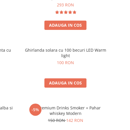
293 RON
ADAUGA IN COS
nta cu
Ghirlanda solara cu 100 becuri LED Warm
light
100 RON
ADAUGA IN COS
alba si
Set premium Drinks Smoker + Pahar
-5%
whiskey Modern
150 RON
142 RON