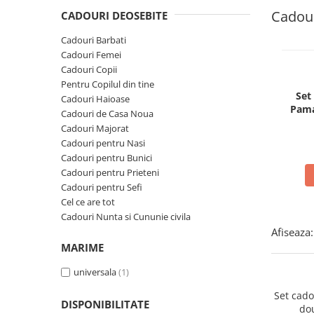
Cadouri Sfantul Andrei
Cadouri Fete
Cadour
Cani si Termosuri
CADOURI DEOSEBITE
Cadouri Sfantul Alexandru
Pentru Copilul din tine
Jocuri si Puzzle
Cadouri Barbati
Cadouri Sfanta Ana
Cadouri Haioase
Cadouri Femei
Produse pentru Calatorie
Cadouri Constantin si Elena
Cadouri Copii
Cadouri de Casa Noua
Seturi de caligrafie
Pentru Copilul din tine
Cadouri Sfanta Maria
Cadouri Majorat
Set
Cadouri Haioase
Cadouri Sfintii Mihail si Gavriil
Pama
Cadouri pentru Nasi
Cadouri de Casa Noua
Cadouri Majorat
Cadouri pentru Bunici
Cadouri pentru Nasi
Cadouri pentru Prieteni
Cadouri pentru Bunici
Cadouri pentru Prieteni
Cadouri pentru Sefi
Cadouri pentru Sefi
Cel ce are tot
Cel ce are tot
Cadouri Nunta si Cununie civila
Cadouri Nunta si Cununie civila
Afiseaza:
MARIME
universala
(1)
Set cad
DISPONIBILITATE
do