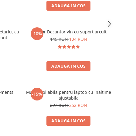
ADAUGA IN COS
etariu, cu
Aerator Decantor vin cu suport arcuit
-10%
vant
149 RON
134 RON
ADAUGA IN COS
oments
Masuta pliabila pentru laptop cu inaltime
-15%
ajustabila
297 RON
252 RON
ADAUGA IN COS