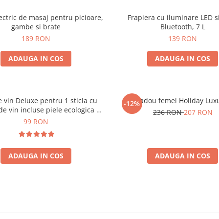
ectric de masaj pentru picioare,
Frapiera cu iluminare LED s
gambe si brate
Bluetooth, 7 L
189 RON
139 RON
ADAUGA IN COS
ADAUGA IN COS
e vin Deluxe pentru 1 sticla cu
Set cadou femei Holiday Lux
-12%
de vin incluse piele ecologica de
236 RON
207 RON
crocodil
99 RON
ADAUGA IN COS
ADAUGA IN COS