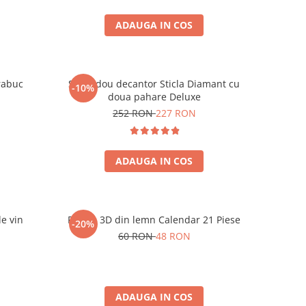
ADAUGA IN COS
rabuc
Set cadou decantor Sticla Diamant cu
-10%
doua pahare Deluxe
252 RON
227 RON
ADAUGA IN COS
de vin
Puzzle 3D din lemn Calendar 21 Piese
-20%
60 RON
48 RON
ADAUGA IN COS