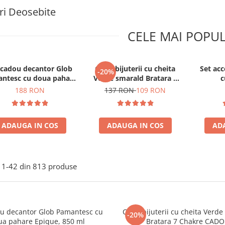
i Deosebite
CELE MAI POPU
 cadou decantor Glob
Cutie bijuterii cu cheita
Set acc
-20%
ntesc cu doua pahare
Verde smarald Bratara 7
c
Epique, 850 ml
Chakre CADOU
188 RON
137 RON
109 RON
ADAUGA IN COS
ADAUGA IN COS
AD
1-
42
din
813
produse
ou decantor Glob Pamantesc cu
Cutie bijuterii cu cheita Verd
-20%
ua pahare Epique, 850 ml
Bratara 7 Chakre CAD