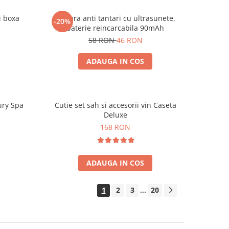
i boxa
Bratara anti tantari cu ultrasunete,
-20%
baterie reincarcabila 90mAh
58 RON
46 RON
ADAUGA IN COS
ury Spa
Cutie set sah si accesorii vin Caseta
Deluxe
168 RON
ADAUGA IN COS
1
2
3
20
...