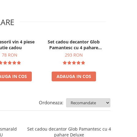
LARE
esorii vin 4 piese
Set cadou decantor Glob
Set 4 folii 
utie cadou
Pamantesc cu 4 pahare
aragaz reut
Deluxe
lav
78 RON
293 RON
52
AUGA IN COS
ADAUGA IN COS
ADAUGA
Ordoneaza:
e smarald
Set cadou decantor Glob Pamantesc cu 4
OU
pahare Deluxe