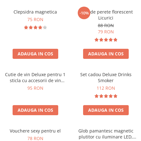
Clepsidra magnetica
Ceas de perete florescent
-10%
Licurici
75 RON
88 RON
79 RON
ADAUGA IN COS
ADAUGA IN COS
Cutie de vin Deluxe pentru 1
Set cadou Deluxe Drinks
sticla cu accesorii de vin
Smoker
incluse interior oranj
95 RON
112 RON
ADAUGA IN COS
ADAUGA IN COS
Vouchere sexy pentru el
Glob pamantesc magnetic
plutitor cu iluminare LED,
78 RON