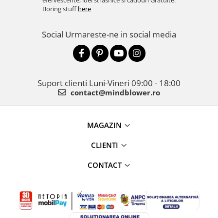
efervescente, idei strasnice si cadouri Gratuite.
Boring stuff
here
Social
Urmareste-ne in social media
Suport clienti
Luni-Vineri 09:00 - 18:00
contact@mindblower.ro
MAGAZIN
CLIENTI
CONTACT