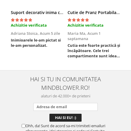
Suport decorativ inima cu mesaje, Cadou cu suflet
Cutie de Pranz Portabila cu Compartimente
Achizitie verificata
Achizitie verificata
Ach
Adriana Stoica,
Acum 5 zile
Maria Ma,
Acum 1
Sof
saptamana
Inimioarele le-am pictat si
Umb
le-am personalizat.
Cutia este foarte practică și
poz
încăpătoare. Cele trei
ori
compartimente sunt ideale
chi
pentru a separa
Mat
alimentele, iar închiderea
se 
este sigură, fără scurgeri. O
dim
folosesc aproape zilnic la
pot
HAI SI TU IN COMUNITATEA
serviciu și sunt foarte
mul
MINDBLOWER.RO!
mulțumită.
rec
ceva
alaturi de 42.000+ de prieteni
Ohh, da! Sunt de acord sa-mi trimiteti emailuri