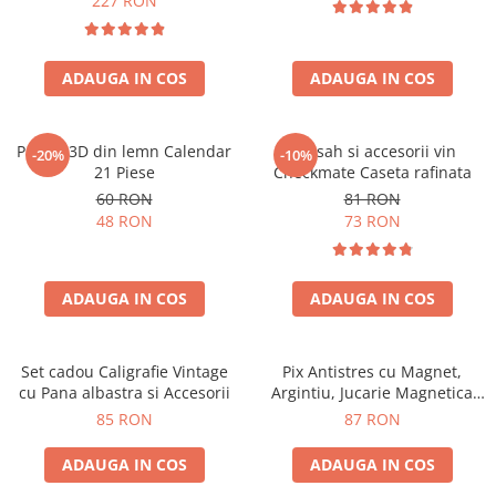
227 RON
ADAUGA IN COS
ADAUGA IN COS
Puzzle 3D din lemn Calendar
Set sah si accesorii vin
-20%
-10%
21 Piese
Checkmate Caseta rafinata
60 RON
81 RON
48 RON
73 RON
ADAUGA IN COS
ADAUGA IN COS
Set cadou Caligrafie Vintage
Pix Antistres cu Magnet,
cu Pana albastra si Accesorii
Argintiu, Jucarie Magnetica
pentru Birou
85 RON
87 RON
ADAUGA IN COS
ADAUGA IN COS