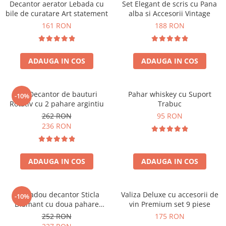
Decantor aerator Lebada cu
Set Elegant de scris cu Pana
bile de curatare Art statement
alba si Accesorii Vintage
161 RON
188 RON
ADAUGA IN COS
ADAUGA IN COS
Set Decantor de bauturi
Pahar whiskey cu Suport
-10%
Rotativ cu 2 pahare argintiu
Trabuc
262 RON
95 RON
236 RON
ADAUGA IN COS
ADAUGA IN COS
Set cadou decantor Sticla
Valiza Deluxe cu accesorii de
-10%
Diamant cu doua pahare
vin Premium set 9 piese
Deluxe
252 RON
175 RON