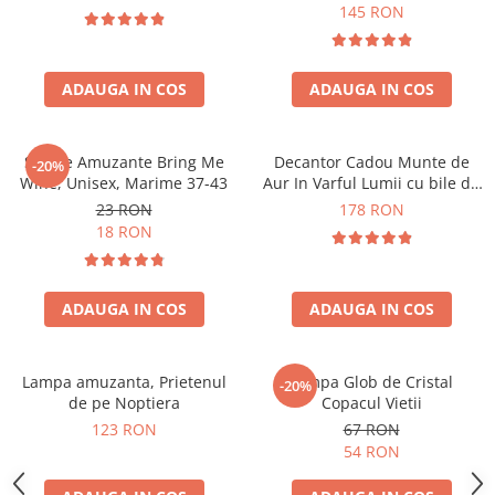
Forma C
145 RON
ADAUGA IN COS
ADAUGA IN COS
Sosete Amuzante Bring Me
Decantor Cadou Munte de
-20%
Wine, Unisex, Marime 37-43
Aur In Varful Lumii cu bile de
curatare
23 RON
178 RON
18 RON
ADAUGA IN COS
ADAUGA IN COS
Lampa amuzanta, Prietenul
Lampa Glob de Cristal
-20%
de pe Noptiera
Copacul Vietii
123 RON
67 RON
54 RON