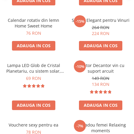
ADAUGA IN COS
ADAUGA IN COS
Calendar rotativ din lemn
Suport Elegant pentru Vinuri
-15%
Home Sweet Home
264 RON
76 RON
224 RON
ADAUGA IN COS
ADAUGA IN COS
Lampa LED Glob de Cristal
Aerator Decantor vin cu
-10%
Planetariu, cu sistem solar,
suport arcuit
cadou captivant
69 RON
149 RON
134 RON
ADAUGA IN COS
ADAUGA IN COS
Vouchere sexy pentru ea
Set cadou femei Relaxing
-7%
moments
78 RON