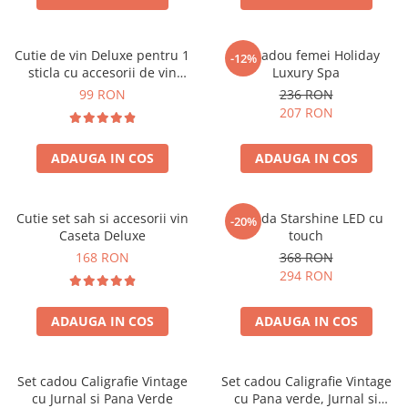
Cutie de vin Deluxe pentru 1
Set cadou femei Holiday
-12%
sticla cu accesorii de vin
Luxury Spa
incluse piele ecologica de
99 RON
236 RON
crocodil
207 RON
ADAUGA IN COS
ADAUGA IN COS
Cutie set sah si accesorii vin
Oglinda Starshine LED cu
-20%
Caseta Deluxe
touch
168 RON
368 RON
294 RON
ADAUGA IN COS
ADAUGA IN COS
Set cadou Caligrafie Vintage
Set cadou Caligrafie Vintage
cu Jurnal si Pana Verde
cu Pana verde, Jurnal si