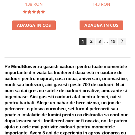
Suport pentru stilou, 9 piese
138 RON
143 RON
ADAUGA IN COS
ADAUGA IN COS
1
2
3
19
...
Pe MindBlower.ro gasesti cadouri pentru toate momentele 
importante din viata ta. Indiferent daca esti in cautare de 
cadouri pentru majorat, casa noua, aniversari, onomastice, 
nunti sau botezuri, aici gasesti peste 700 de cadouri. N-ai 
cum sa dai gres cu sutele de cadouri creative, amuzante si 
ingenioase. Aici gasesti cadouri atat pentru femei, cat si 
pentru barbati. Alege un pahar de bere cizma, un joc de 
petrecere, o plosca curcubeu, set turnul petrecerii sau 
poate o instalatie de lumini pentru ca distractia sa continue 
dupa lasarea serii. Indiferent care ar fi ocazia, noi te putem 
ajuta cu cele mai potrivite cadouri pentru momentele 
importante. Avem 5 ani de experienta in aprovizionarea cu 