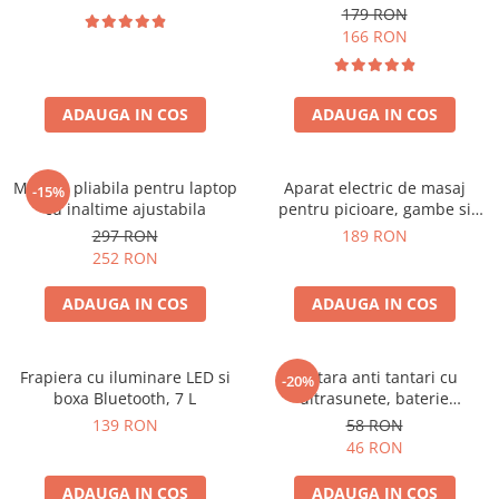
179 RON
166 RON
ADAUGA IN COS
ADAUGA IN COS
Masuta pliabila pentru laptop
Aparat electric de masaj
-15%
cu inaltime ajustabila
pentru picioare, gambe si
brate
297 RON
189 RON
252 RON
ADAUGA IN COS
ADAUGA IN COS
Frapiera cu iluminare LED si
Bratara anti tantari cu
-20%
boxa Bluetooth, 7 L
ultrasunete, baterie
reincarcabila 90mAh
139 RON
58 RON
46 RON
ADAUGA IN COS
ADAUGA IN COS