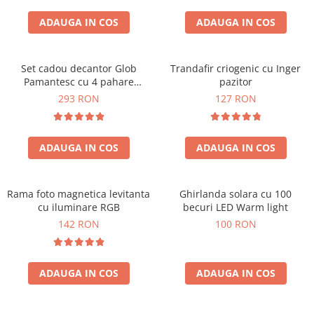
Cadouri Zodia Pesti
Cadouri Sfantul Andrei
Cadouri Fete
Cani si Termosuri
Cadouri Sfantul Alexandru
ADAUGA IN COS
ADAUGA IN COS
Pentru Copilul din tine
Jocuri si Puzzle
Cadouri Sfanta Ana
Cadouri Haioase
Produse pentru Calatorie
Cadouri Constantin si Elena
Set cadou decantor Glob
Trandafir criogenic cu Inger
Cadouri de Casa Noua
Seturi de caligrafie
Pamantesc cu 4 pahare
pazitor
Cadouri Sfanta Maria
Cadouri Majorat
Deluxe
293 RON
127 RON
Cadouri Sfintii Mihail si Gavriil
Cadouri pentru Nasi
Cadouri pentru Bunici
ADAUGA IN COS
ADAUGA IN COS
Cadouri pentru Prieteni
Cadouri pentru Sefi
Rama foto magnetica levitanta
Ghirlanda solara cu 100
Cel ce are tot
cu iluminare RGB
becuri LED Warm light
Cadouri Nunta si Cununie civila
142 RON
100 RON
ADAUGA IN COS
ADAUGA IN COS