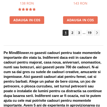
Suport pentru stilou, 9 piese
138 RON
143 RON
ADAUGA IN COS
ADAUGA IN COS
1
2
3
19
...
Pe MindBlower.ro gasesti cadouri pentru toate momentele 
importante din viata ta. Indiferent daca esti in cautare de 
cadouri pentru majorat, casa noua, aniversari, onomastice, 
nunti sau botezuri, aici gasesti peste 700 de cadouri. N-ai 
cum sa dai gres cu sutele de cadouri creative, amuzante si 
ingenioase. Aici gasesti cadouri atat pentru femei, cat si 
pentru barbati. Alege un pahar de bere cizma, un joc de 
petrecere, o plosca curcubeu, set turnul petrecerii sau 
poate o instalatie de lumini pentru ca distractia sa continue 
dupa lasarea serii. Indiferent care ar fi ocazia, noi te putem 
ajuta cu cele mai potrivite cadouri pentru momentele 
importante. Avem 5 ani de experienta in aprovizionarea cu 