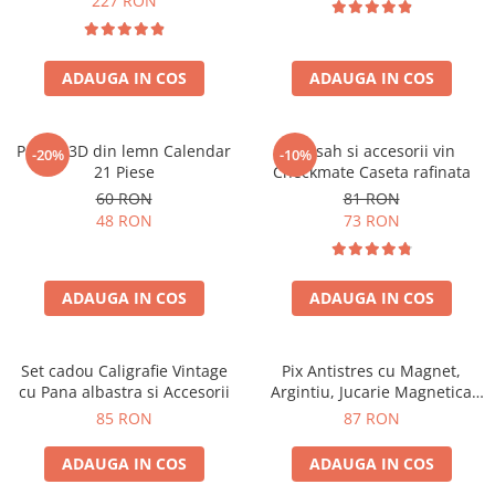
227 RON
ADAUGA IN COS
ADAUGA IN COS
Puzzle 3D din lemn Calendar
Set sah si accesorii vin
-20%
-10%
21 Piese
Checkmate Caseta rafinata
60 RON
81 RON
48 RON
73 RON
ADAUGA IN COS
ADAUGA IN COS
Set cadou Caligrafie Vintage
Pix Antistres cu Magnet,
cu Pana albastra si Accesorii
Argintiu, Jucarie Magnetica
pentru Birou
85 RON
87 RON
ADAUGA IN COS
ADAUGA IN COS