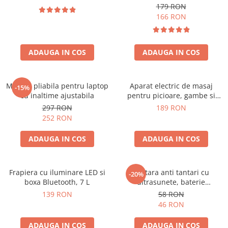
179 RON
166 RON
ADAUGA IN COS
ADAUGA IN COS
Masuta pliabila pentru laptop
Aparat electric de masaj
-15%
cu inaltime ajustabila
pentru picioare, gambe si
brate
297 RON
189 RON
252 RON
ADAUGA IN COS
ADAUGA IN COS
Frapiera cu iluminare LED si
Bratara anti tantari cu
-20%
boxa Bluetooth, 7 L
ultrasunete, baterie
reincarcabila 90mAh
139 RON
58 RON
46 RON
ADAUGA IN COS
ADAUGA IN COS