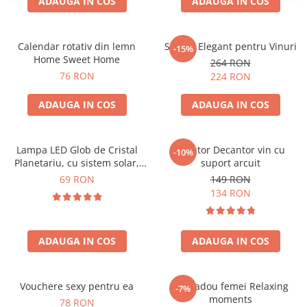
ADAUGA IN COS
ADAUGA IN COS
Calendar rotativ din lemn
Suport Elegant pentru Vinuri
-15%
Home Sweet Home
264 RON
76 RON
224 RON
ADAUGA IN COS
ADAUGA IN COS
Lampa LED Glob de Cristal
Aerator Decantor vin cu
-10%
Planetariu, cu sistem solar,
suport arcuit
cadou captivant
69 RON
149 RON
134 RON
ADAUGA IN COS
ADAUGA IN COS
Vouchere sexy pentru ea
Set cadou femei Relaxing
-7%
moments
78 RON