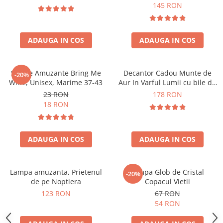
Forma C
145 RON
ADAUGA IN COS
ADAUGA IN COS
Sosete Amuzante Bring Me
Decantor Cadou Munte de
-20%
Wine, Unisex, Marime 37-43
Aur In Varful Lumii cu bile de
curatare
23 RON
178 RON
18 RON
ADAUGA IN COS
ADAUGA IN COS
Lampa amuzanta, Prietenul
Lampa Glob de Cristal
-20%
de pe Noptiera
Copacul Vietii
123 RON
67 RON
54 RON