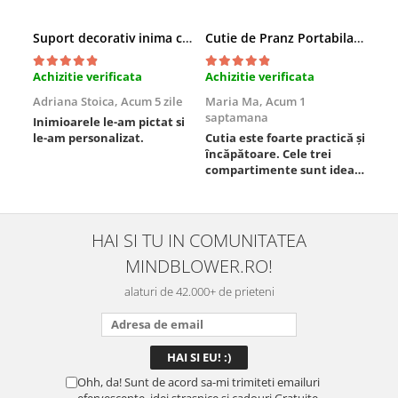
Suport decorativ inima cu mesaje, Cadou cu suflet
Cutie de Pranz Portabila cu Compartimente
Achizitie verificata
Achizitie verificata
Ach
Adriana Stoica,
Acum 5 zile
Maria Ma,
Acum 1
Sof
saptamana
Inimioarele le-am pictat si
Umb
le-am personalizat.
Cutia este foarte practică și
poz
încăpătoare. Cele trei
ori
compartimente sunt ideale
chi
pentru a separa
Mat
alimentele, iar închiderea
se 
este sigură, fără scurgeri. O
dim
folosesc aproape zilnic la
pot
HAI SI TU IN COMUNITATEA
serviciu și sunt foarte
mul
MINDBLOWER.RO!
mulțumită.
rec
ceva
alaturi de 42.000+ de prieteni
Ohh, da! Sunt de acord sa-mi trimiteti emailuri