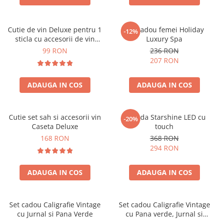
Cutie de vin Deluxe pentru 1
Set cadou femei Holiday
-12%
sticla cu accesorii de vin
Luxury Spa
incluse piele ecologica de
99 RON
236 RON
crocodil
207 RON
ADAUGA IN COS
ADAUGA IN COS
Cutie set sah si accesorii vin
Oglinda Starshine LED cu
-20%
Caseta Deluxe
touch
168 RON
368 RON
294 RON
ADAUGA IN COS
ADAUGA IN COS
Set cadou Caligrafie Vintage
Set cadou Caligrafie Vintage
cu Jurnal si Pana Verde
cu Pana verde, Jurnal si