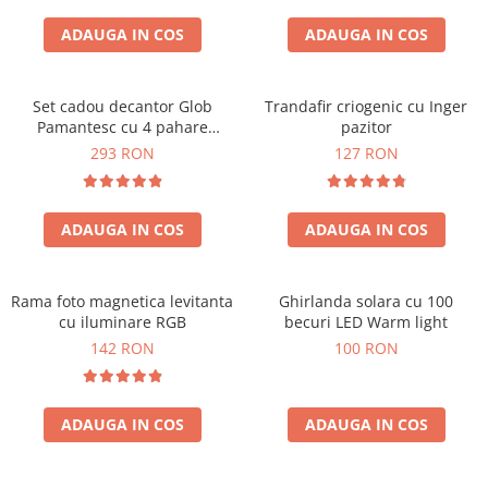
Cadouri Zodia Pesti
Cadouri Sfantul Andrei
Cadouri Fete
Cani si Termosuri
Cadouri Sfantul Alexandru
ADAUGA IN COS
ADAUGA IN COS
Pentru Copilul din tine
Jocuri si Puzzle
Cadouri Sfanta Ana
Cadouri Haioase
Produse pentru Calatorie
Cadouri Constantin si Elena
Set cadou decantor Glob
Trandafir criogenic cu Inger
Cadouri de Casa Noua
Seturi de caligrafie
Pamantesc cu 4 pahare
pazitor
Cadouri Sfanta Maria
Cadouri Majorat
Deluxe
293 RON
127 RON
Cadouri Sfintii Mihail si Gavriil
Cadouri pentru Nasi
Cadouri pentru Bunici
ADAUGA IN COS
ADAUGA IN COS
Cadouri pentru Prieteni
Cadouri pentru Sefi
Rama foto magnetica levitanta
Ghirlanda solara cu 100
Cel ce are tot
cu iluminare RGB
becuri LED Warm light
Cadouri Nunta si Cununie civila
142 RON
100 RON
ADAUGA IN COS
ADAUGA IN COS