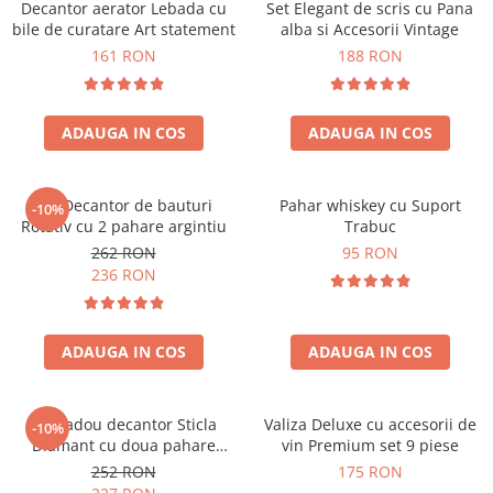
Decantor aerator Lebada cu
Set Elegant de scris cu Pana
bile de curatare Art statement
alba si Accesorii Vintage
161 RON
188 RON
ADAUGA IN COS
ADAUGA IN COS
Set Decantor de bauturi
Pahar whiskey cu Suport
-10%
Rotativ cu 2 pahare argintiu
Trabuc
262 RON
95 RON
236 RON
ADAUGA IN COS
ADAUGA IN COS
Set cadou decantor Sticla
Valiza Deluxe cu accesorii de
-10%
Diamant cu doua pahare
vin Premium set 9 piese
Deluxe
252 RON
175 RON