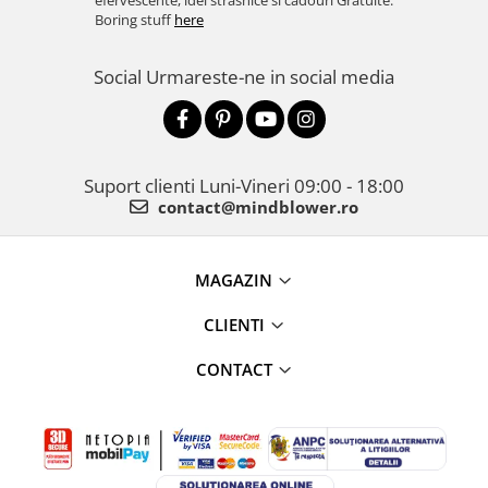
efervescente, idei strasnice si cadouri Gratuite.
Boring stuff
here
Social
Urmareste-ne in social media
Suport clienti
Luni-Vineri 09:00 - 18:00
contact@mindblower.ro
MAGAZIN
CLIENTI
CONTACT