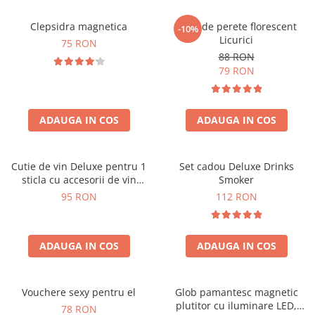
Clepsidra magnetica
Ceas de perete florescent
-10%
Licurici
75 RON
88 RON
79 RON
ADAUGA IN COS
ADAUGA IN COS
Cutie de vin Deluxe pentru 1
Set cadou Deluxe Drinks
sticla cu accesorii de vin
Smoker
incluse interior oranj
95 RON
112 RON
ADAUGA IN COS
ADAUGA IN COS
Vouchere sexy pentru el
Glob pamantesc magnetic
plutitor cu iluminare LED,
78 RON