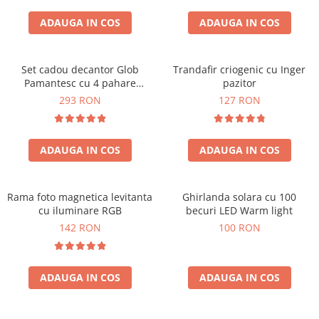
Cadouri Sfantul Andrei
Cadouri Fete
Cani si Termosuri
Cadouri Sfantul Alexandru
ADAUGA IN COS
ADAUGA IN COS
Pentru Copilul din tine
Jocuri si Puzzle
Cadouri Sfanta Ana
Cadouri Haioase
Produse pentru Calatorie
Cadouri Constantin si Elena
Set cadou decantor Glob
Trandafir criogenic cu Inger
Cadouri de Casa Noua
Seturi de caligrafie
Pamantesc cu 4 pahare
pazitor
Cadouri Sfanta Maria
Cadouri Majorat
Deluxe
293 RON
127 RON
Cadouri Sfintii Mihail si Gavriil
Cadouri pentru Nasi
Cadouri pentru Bunici
ADAUGA IN COS
ADAUGA IN COS
Cadouri pentru Prieteni
Cadouri pentru Sefi
Rama foto magnetica levitanta
Ghirlanda solara cu 100
Cel ce are tot
cu iluminare RGB
becuri LED Warm light
Cadouri Nunta si Cununie civila
142 RON
100 RON
ADAUGA IN COS
ADAUGA IN COS