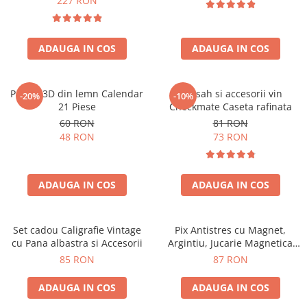
227 RON
ADAUGA IN COS
ADAUGA IN COS
Puzzle 3D din lemn Calendar
Set sah si accesorii vin
-20%
-10%
21 Piese
Checkmate Caseta rafinata
60 RON
81 RON
48 RON
73 RON
ADAUGA IN COS
ADAUGA IN COS
Set cadou Caligrafie Vintage
Pix Antistres cu Magnet,
cu Pana albastra si Accesorii
Argintiu, Jucarie Magnetica
pentru Birou
85 RON
87 RON
ADAUGA IN COS
ADAUGA IN COS