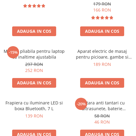
179 RON
166 RON
ADAUGA IN COS
ADAUGA IN COS
Masuta pliabila pentru laptop
Aparat electric de masaj
-15%
cu inaltime ajustabila
pentru picioare, gambe si
brate
297 RON
189 RON
252 RON
ADAUGA IN COS
ADAUGA IN COS
Frapiera cu iluminare LED si
Bratara anti tantari cu
-20%
boxa Bluetooth, 7 L
ultrasunete, baterie
reincarcabila 90mAh
139 RON
58 RON
46 RON
ADAUGA IN COS
ADAUGA IN COS