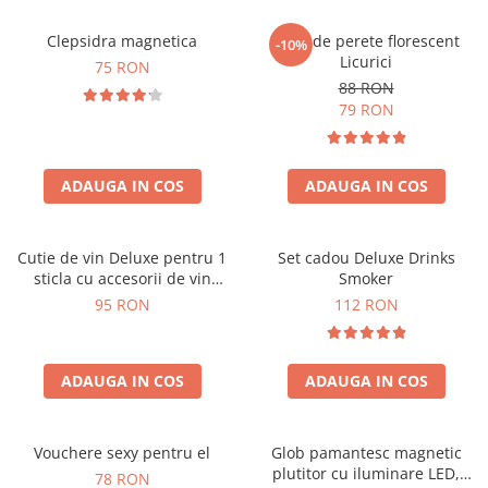
Clepsidra magnetica
Ceas de perete florescent
-10%
Licurici
75 RON
88 RON
79 RON
ADAUGA IN COS
ADAUGA IN COS
Cutie de vin Deluxe pentru 1
Set cadou Deluxe Drinks
sticla cu accesorii de vin
Smoker
incluse interior oranj
95 RON
112 RON
ADAUGA IN COS
ADAUGA IN COS
Vouchere sexy pentru el
Glob pamantesc magnetic
plutitor cu iluminare LED,
78 RON