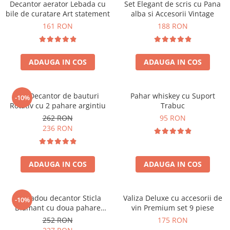
Decantor aerator Lebada cu
Set Elegant de scris cu Pana
bile de curatare Art statement
alba si Accesorii Vintage
161 RON
188 RON
ADAUGA IN COS
ADAUGA IN COS
Set Decantor de bauturi
Pahar whiskey cu Suport
-10%
Rotativ cu 2 pahare argintiu
Trabuc
262 RON
95 RON
236 RON
ADAUGA IN COS
ADAUGA IN COS
Set cadou decantor Sticla
Valiza Deluxe cu accesorii de
-10%
Diamant cu doua pahare
vin Premium set 9 piese
Deluxe
252 RON
175 RON