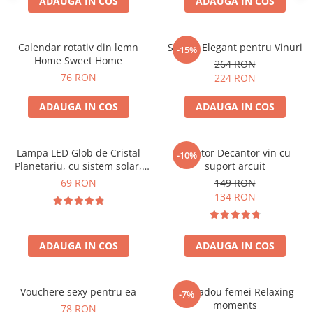
ADAUGA IN COS
ADAUGA IN COS
Calendar rotativ din lemn
Suport Elegant pentru Vinuri
-15%
Home Sweet Home
264 RON
76 RON
224 RON
ADAUGA IN COS
ADAUGA IN COS
Lampa LED Glob de Cristal
Aerator Decantor vin cu
-10%
Planetariu, cu sistem solar,
suport arcuit
cadou captivant
69 RON
149 RON
134 RON
ADAUGA IN COS
ADAUGA IN COS
Vouchere sexy pentru ea
Set cadou femei Relaxing
-7%
moments
78 RON