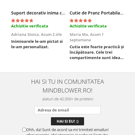
Suport decorativ inima cu mesaje, Cadou cu suflet
Cutie de Pranz Portabila cu Compartimente
Achizitie verificata
Achizitie verificata
Ach
Adriana Stoica,
Acum 2 zile
Maria Ma,
Acum 1
Sof
saptamana
Inimioarele le-am pictat si
Umb
le-am personalizat.
Cutia este foarte practică și
poz
încăpătoare. Cele trei
ori
compartimente sunt ideale
chi
pentru a separa
Mat
alimentele, iar închiderea
se 
este sigură, fără scurgeri. O
dim
folosesc aproape zilnic la
pot
HAI SI TU IN COMUNITATEA
serviciu și sunt foarte
mul
MINDBLOWER.RO!
mulțumită.
rec
ceva
alaturi de 42.000+ de prieteni
Ohh, da! Sunt de acord sa-mi trimiteti emailuri