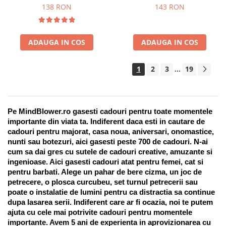
Suport pentru stilou, 9 piese
138 RON
143 RON
ADAUGA IN COS
ADAUGA IN COS
1
2
3
19
...
Pe MindBlower.ro gasesti cadouri pentru toate momentele 
importante din viata ta. Indiferent daca esti in cautare de 
cadouri pentru majorat, casa noua, aniversari, onomastice, 
nunti sau botezuri, aici gasesti peste 700 de cadouri. N-ai 
cum sa dai gres cu sutele de cadouri creative, amuzante si 
ingenioase. Aici gasesti cadouri atat pentru femei, cat si 
pentru barbati. Alege un pahar de bere cizma, un joc de 
petrecere, o plosca curcubeu, set turnul petrecerii sau 
poate o instalatie de lumini pentru ca distractia sa continue 
dupa lasarea serii. Indiferent care ar fi ocazia, noi te putem 
ajuta cu cele mai potrivite cadouri pentru momentele 
importante. Avem 5 ani de experienta in aprovizionarea cu 