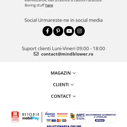
efervescente, idei strasnice si cadouri Gratuite.
Boring stuff
here
Social
Urmareste-ne in social media
Suport clienti
Luni-Vineri 09:00 - 18:00
contact@mindblower.ro
MAGAZIN
CLIENTI
CONTACT