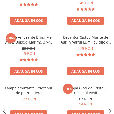
Forma C
145 RON
ADAUGA IN COS
ADAUGA IN COS
Sosete Amuzante Bring Me
Decantor Cadou Munte de
-20%
Wine, Unisex, Marime 37-43
Aur In Varful Lumii cu bile de
curatare
23 RON
178 RON
18 RON
ADAUGA IN COS
ADAUGA IN COS
Lampa amuzanta, Prietenul
Lampa Glob de Cristal
-20%
de pe Noptiera
Copacul Vietii
123 RON
67 RON
54 RON