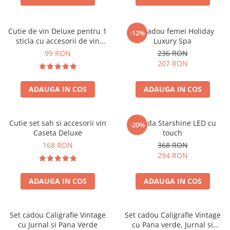
Cutie de vin Deluxe pentru 1
Set cadou femei Holiday
-12%
sticla cu accesorii de vin
Luxury Spa
incluse piele ecologica de
99 RON
236 RON
crocodil
207 RON
ADAUGA IN COS
ADAUGA IN COS
Cutie set sah si accesorii vin
Oglinda Starshine LED cu
-20%
Caseta Deluxe
touch
168 RON
368 RON
294 RON
ADAUGA IN COS
ADAUGA IN COS
Set cadou Caligrafie Vintage
Set cadou Caligrafie Vintage
cu Jurnal si Pana Verde
cu Pana verde, Jurnal si