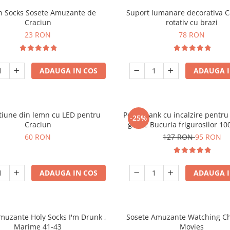
h Socks Sosete Amuzante de
Suport lumanare decorativa C
Craciun
rotativ cu brazi
23 RON
78 RON
ADAUGA IN COS
ADAUGA I
tiune din lemn cu LED pentru
Powerbank cu incalzire pentru
-25%
Craciun
grade Bucuria frigurosilor 
60 RON
127 RON
95 RON
ADAUGA IN COS
ADAUGA I
muzante Holy Socks I'm Drunk ,
Sosete Amuzante Watching C
Marime 41-43
Movies