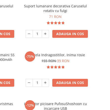
aruselul
Suport lumanare decorativa Caruselul
rotativ cu fulgi
71 RON
N COS
ADAUGA IN COS
 maini 55
Umbrela Indragostitilor, Inima rosie
-75%
10000mAh
155 RON
39 RON
N COS
ADAUGA IN COS
hristmas
Incalzitor picioare PufosuShoshoon cu
-12%
incarcare USB