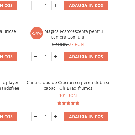
N COS
ADAUGA IN COS
a Briose
Luna Magica Fosforescenta pentru
-54%
Camera Copilului
59 RON
27 RON
N COS
ADAUGA IN COS
ic player
Cana cadou de Craciun cu pereti dubli si
 handsfree
capac - Oh-Brad-frumos
101 RON
N COS
ADAUGA IN COS