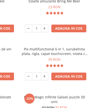
ele
Sosete amuzante Bring Me Beer
23 RON
N COS
ADAUGA IN COS
a de vin
Pix multifunctional 6 in 1, surubelnita
plata, rigla, capat touchscreen, nivela cu
bula
39 RON
N COS
ADAUGA IN COS
olorate
Cubul Magic Infinite Galaxii puzzle 3D
-20%
unic
37 RON
30 RON