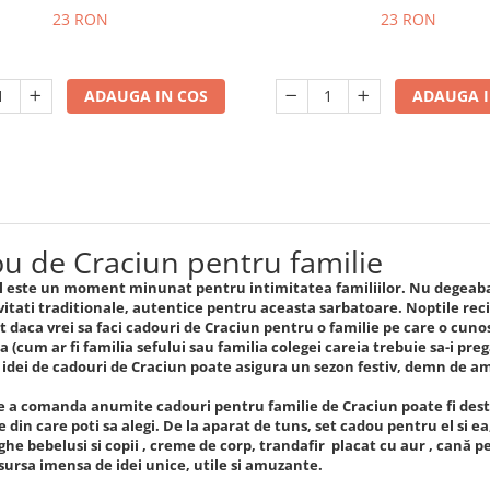
23 RON
23 RON
ADAUGA IN COS
ADAUGA I
u de Craciun pentru familie
 este un moment minunat pentru intimitatea familiilor. Nu degeaba 
vitati traditionale, autentice pentru aceasta sarbatoare. Noptile re
t daca vrei sa faci cadouri de Craciun pentru o familie pe care o cuno
 (cum ar fi familia sefului sau familia colegei careia trebuie sa-i pre
 idei de cadouri de Craciun poate asigura un sezon festiv, demn de 
e a comanda anumite cadouri pentru familie de Craciun poate fi destu
din care poti sa alegi. De la aparat de tuns, set cadou pentru el si ea,
he bebelusi si copii , creme de corp, trandafir placat cu aur , cană pe
 sursa imensa de idei unice, utile si amuzante.