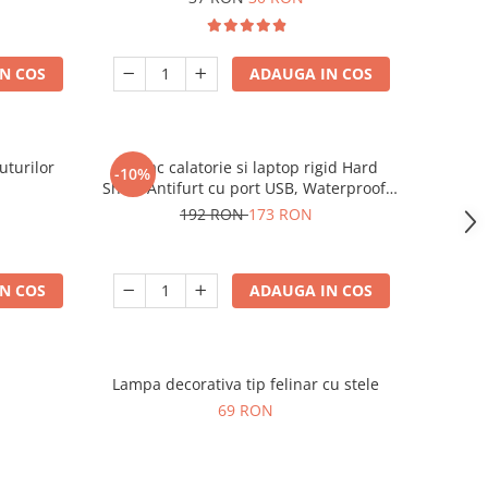
N COS
ADAUGA IN COS
uturilor
Rucsac calatorie si laptop rigid Hard
-10%
Shell, Antifurt cu port USB, Waterproof,
44x30x17 cm, Compartimentare
192 RON
173 RON
inteligenta, Unisex, Negru
N COS
ADAUGA IN COS
Lampa decorativa tip felinar cu stele
69 RON