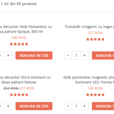
1-
42
din
45
produse
ou decantor Glob Pamantesc cu
Trandafir criogenic cu Inger 
ua pahare Epique, 850 ml
127 RON
188 RON
ADAUGA IN COS
ADAUGA I
ou decantor Sticla Diamant cu
Glob pamantesc magnetic plu
doua pahare Deluxe
iluminare LED, Forma 
252 RON
227 RON
145 RON
ADAUGA IN COS
ADAUGA I