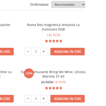
Ordoneaza:
pazitor
Rama foto magnetica levitanta cu
iluminare RGB
142 RON
N COS
ADAUGA IN COS
titor cu
Sosete Amuzante Bring Me Wine, Unisex,
-20%
C
Marime 37-43
23 RON
18 RON
N COS
ADAUGA IN COS