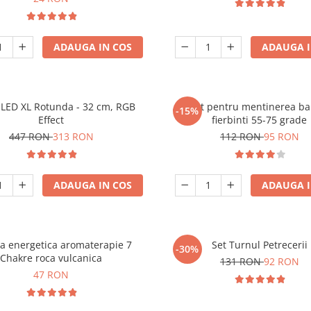
ADAUGA IN COS
ADAUGA I
LED XL Rotunda - 32 cm, RGB
Aparat pentru mentinerea ba
-15%
Effect
fierbinti 55-75 grade
447 RON
313 RON
112 RON
95 RON
ADAUGA IN COS
ADAUGA I
ra energetica aromaterapie 7
Set Turnul Petrecerii
-30%
Chakre roca vulcanica
131 RON
92 RON
47 RON