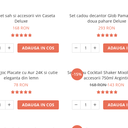
set sah si accesorii vin Caseta
Set cadou decantor Glob Pama
Deluxe
doua pahare Deluxe
168 RON
293 RON
ADAUGA IN COS
ADAUGA I
 Joc Placate cu Aur 24K si cutie
Set cadou Cocktail Shaker Mixo
-15%
eleganta din lemn
accesorii 750ml Argint
78 RON
168 RON
143 RON
ADAUGA IN COS
ADAUGA I