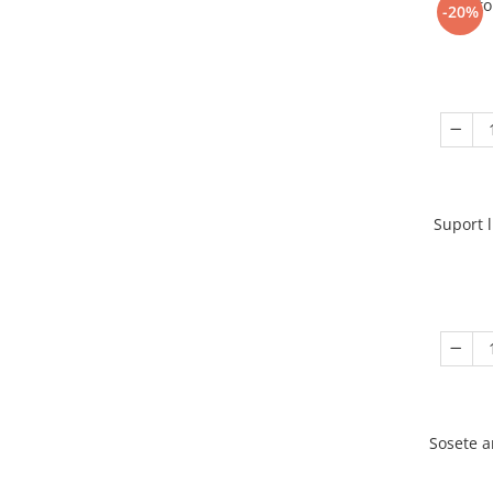
Racito
-20%
Suport 
Sosete 