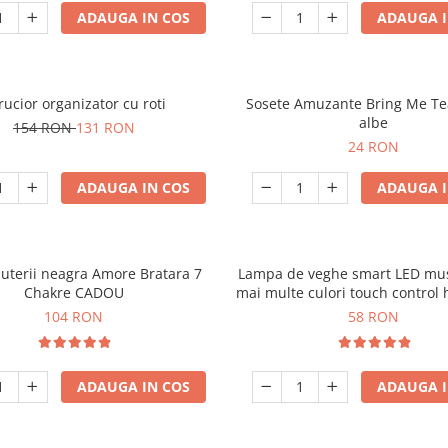
ADAUGA IN COS
ADAUGA I
rucior organizator cu roti
Sosete Amuzante Bring Me Te
albe
154 RON
131 RON
24 RON
ADAUGA IN COS
ADAUGA I
juterii neagra Amore Bratara 7
Lampa de veghe smart LED mus
Chakre CADOU
mai multe culori touch control
104 RON
58 RON
ADAUGA IN COS
ADAUGA I