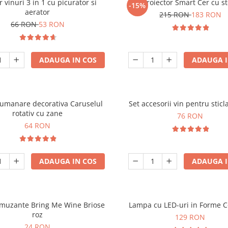
r vinuri 3 in 1 cu picurator si
Proiector Smart Cer cu st
-15%
aerator
215 RON
183 RON
66 RON
53 RON
ADAUGA IN COS
ADAUGA I
lumanare decorativa Caruselul
Set accesorii vin pentru sticl
rotativ cu zane
76 RON
64 RON
ADAUGA IN COS
ADAUGA I
amuzante Bring Me Wine Briose
Lampa cu LED-uri in Forme C
roz
129 RON
24 RON