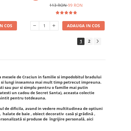
113 RON
99 RON
N COS
ADAUGA IN COS
1
2
mesele de Craciun in familie si impodobitul bradului
ci si lungi inseamna mai mult timp petrecut impreuna.
sti sau pur si simplu pentru o familie mai putin
gatesti un cadou de Secret Santa), aceasta colectie
amintit pentru totdeauna.
l de dificila, avand in vedere multitudinea de optiuni
 halate de baie , obiect decorativ casă și grădină ,
rsonalizată si produse de îngrijire personală, aici