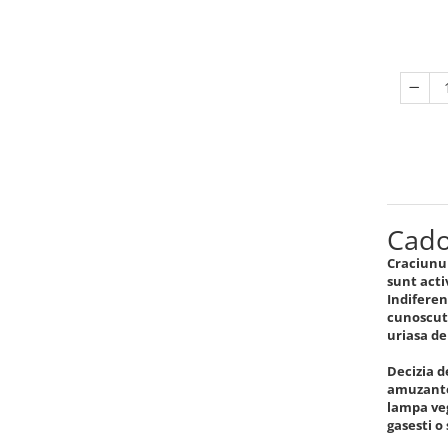
Cado
Craciunul
sunt acti
Indiferen
cunoscuta
uriasa de
Decizia d
amuzante 
lampa veg
gasesti o