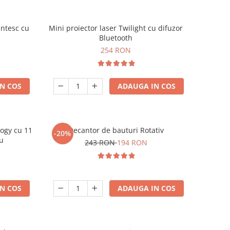
ntesc cu
Mini proiector laser Twilight cu difuzor
Bluetooth
254 RON
N COS
ADAUGA IN COS
logy cu 11
Decantor de bauturi Rotativ
-20%
iu
243 RON
194 RON
N COS
ADAUGA IN COS