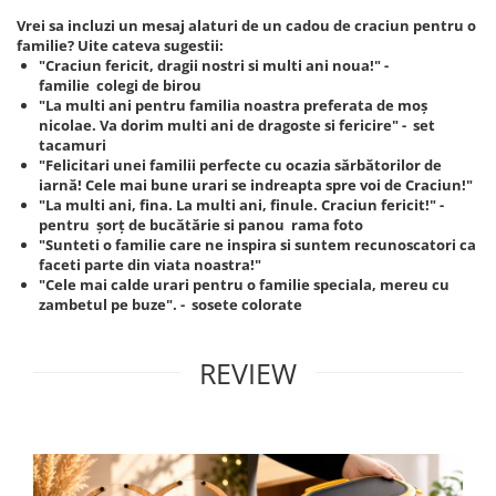
Vrei sa incluzi un mesaj alaturi de un cadou de craciun pentru o
familie? Uite cateva sugestii:
"Craciun fericit, dragii nostri si multi ani noua!" -
familie colegi de birou
"La multi ani pentru familia noastra preferata de moș
nicolae. Va dorim multi ani de dragoste si fericire" - set
tacamuri
"Felicitari unei familii perfecte cu ocazia sărbătorilor de
iarnă! Cele mai bune urari se indreapta spre voi de Craciun!"
"La multi ani, fina. La multi ani, finule. Craciun fericit!" -
pentru șorț de bucătărie si panou rama foto
"Sunteti o familie care ne inspira si suntem recunoscatori ca
faceti parte din viata noastra!"
"Cele mai calde urari pentru o familie speciala, mereu cu
zambetul pe buze". - sosete colorate
REVIEW