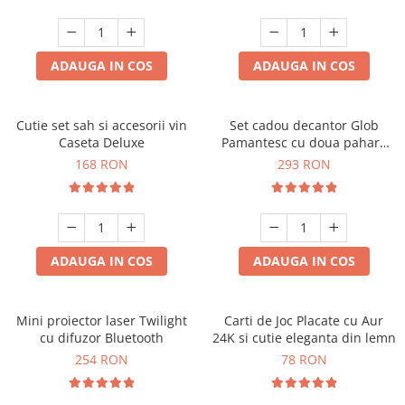
ADAUGA IN COS
ADAUGA IN COS
Cutie set sah si accesorii vin
Set cadou decantor Glob
Caseta Deluxe
Pamantesc cu doua pahare
Deluxe
168 RON
293 RON
ADAUGA IN COS
ADAUGA IN COS
Mini proiector laser Twilight
Carti de Joc Placate cu Aur
cu difuzor Bluetooth
24K si cutie eleganta din lemn
254 RON
78 RON