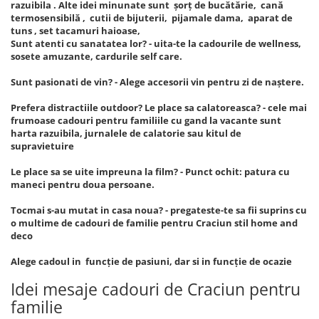
razuibila . Alte idei minunate sunt șorț de bucătărie, cană
termosensibilă , cutii de bijuterii, pijamale dama, aparat de
tuns , set tacamuri haioase,
Sunt atenti cu sanatatea lor? - uita-te la cadourile de wellness,
sosete amuzante, cardurile self care.
Sunt pasionati de vin? - Alege accesorii vin pentru zi de naștere.
Prefera distractiile outdoor? Le place sa calatoreasca? - cele mai
frumoase cadouri pentru familiile cu gand la vacante sunt
harta razuibila, jurnalele de calatorie sau kitul de
supravietuire
Le place sa se uite impreuna la film? - Punct ochit: patura cu
maneci pentru doua persoane.
Tocmai s-au mutat in casa noua? - pregateste-te sa fii suprins cu
o multime de cadouri de familie pentru Craciun stil home and
deco
Alege cadoul in funcție de pasiuni, dar si in funcție de ocazie
Idei mesaje cadouri de Craciun pentru
familie