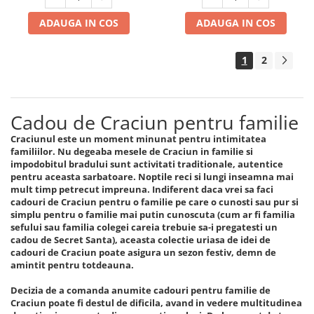
ADAUGA IN COS
ADAUGA IN COS
1
2
Cadou de Craciun pentru familie
Craciunul este un moment minunat pentru intimitatea
familiilor. Nu degeaba mesele de Craciun in familie si
impodobitul bradului sunt activitati traditionale, autentice
pentru aceasta sarbatoare. Noptile reci si lungi inseamna mai
mult timp petrecut impreuna. Indiferent daca vrei sa faci
cadouri de Craciun pentru o familie pe care o cunosti sau pur si
simplu pentru o familie mai putin cunoscuta (cum ar fi familia
sefului sau familia colegei careia trebuie sa-i pregatesti un
cadou de Secret Santa), aceasta colectie uriasa de idei de
cadouri de Craciun poate asigura un sezon festiv, demn de
amintit pentru totdeauna.
Decizia de a comanda anumite cadouri pentru familie de
Craciun poate fi destul de dificila, avand in vedere multitudinea