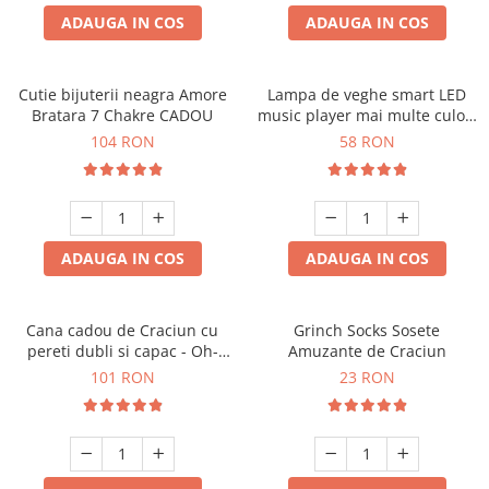
ADAUGA IN COS
ADAUGA IN COS
Cutie bijuterii neagra Amore
Lampa de veghe smart LED
Bratara 7 Chakre CADOU
music player mai multe culori
touch control handsfree
104 RON
58 RON
ADAUGA IN COS
ADAUGA IN COS
Cana cadou de Craciun cu
Grinch Socks Sosete
pereti dubli si capac - Oh-
Amuzante de Craciun
Brad-frumos
101 RON
23 RON