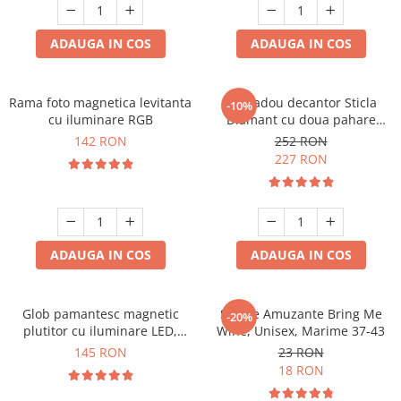
Cadouri Zodia Pesti
Cadouri Sfantul Andrei
Cadouri Fete
Cani si Termosuri
Cadouri Sfantul Alexandru
Pentru Copilul din tine
ADAUGA IN COS
ADAUGA IN COS
Jocuri si Puzzle
Cadouri Sfanta Ana
Cadouri Haioase
Produse pentru Calatorie
Cadouri Constantin si Elena
Cadouri de Casa Noua
Seturi de caligrafie
Rama foto magnetica levitanta
Set cadou decantor Sticla
-10%
Cadouri Sfanta Maria
Cadouri Majorat
cu iluminare RGB
Diamant cu doua pahare
Deluxe
Cadouri Sfintii Mihail si Gavriil
142 RON
252 RON
Cadouri pentru Nasi
227 RON
Cadouri pentru Bunici
Cadouri pentru Prieteni
Cadouri pentru Sefi
ADAUGA IN COS
ADAUGA IN COS
Cel ce are tot
Cadouri Nunta si Cununie civila
Glob pamantesc magnetic
Sosete Amuzante Bring Me
-20%
plutitor cu iluminare LED,
Wine, Unisex, Marime 37-43
Forma C
145 RON
23 RON
18 RON