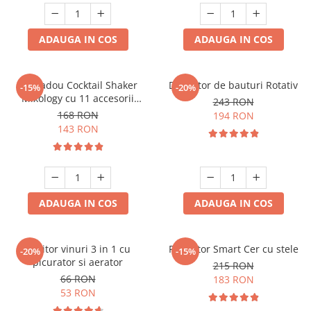
ADAUGA IN COS
ADAUGA IN COS
Set cadou Cocktail Shaker
Decantor de bauturi Rotativ
-15%
-20%
Mixology cu 11 accesorii
243 RON
750ml Argintiu
168 RON
194 RON
143 RON
ADAUGA IN COS
ADAUGA IN COS
Racitor vinuri 3 in 1 cu
Proiector Smart Cer cu stele
-20%
-15%
picurator si aerator
215 RON
66 RON
183 RON
53 RON