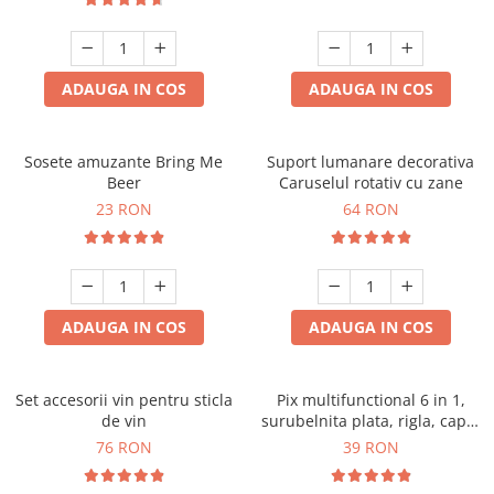
ADAUGA IN COS
ADAUGA IN COS
Sosete amuzante Bring Me
Suport lumanare decorativa
Beer
Caruselul rotativ cu zane
23 RON
64 RON
ADAUGA IN COS
ADAUGA IN COS
Set accesorii vin pentru sticla
Pix multifunctional 6 in 1,
de vin
surubelnita plata, rigla, capat
touchscreen, nivela cu bula
76 RON
39 RON