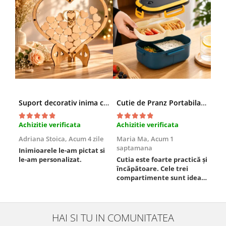
Suport decorativ inima cu mesaje, Cadou cu suflet
Cutie de Pranz Portabila cu Compartimente
Achizitie verificata
Achizitie verificata
Ach
Adriana Stoica,
Acum 4 zile
Maria Ma,
Acum 1
Sof
saptamana
Inimioarele le-am pictat si
Umb
le-am personalizat.
Cutia este foarte practică și
poz
încăpătoare. Cele trei
ori
compartimente sunt ideale
chi
pentru a separa
Mat
alimentele, iar închiderea
se 
este sigură, fără scurgeri. O
dim
folosesc aproape zilnic la
pot
HAI SI TU IN COMUNITATEA
serviciu și sunt foarte
mul