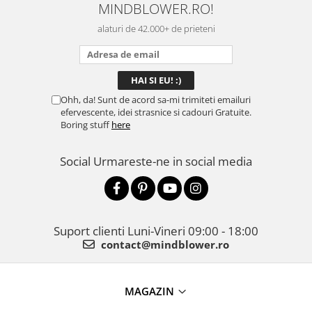
MINDBLOWER.RO!
mulțumită.
rec
ceva
alaturi de 42.000+ de prieteni
Ohh, da! Sunt de acord sa-mi trimiteti emailuri
efervescente, idei strasnice si cadouri Gratuite.
Boring stuff
here
Social
Urmareste-ne in social media
Suport clienti
Luni-Vineri 09:00 - 18:00
contact@mindblower.ro
MAGAZIN