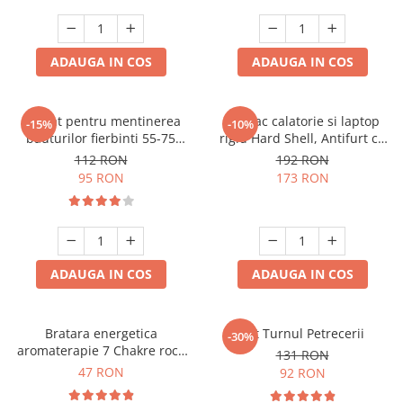
ADAUGA IN COS
ADAUGA IN COS
Aparat pentru mentinerea
Rucsac calatorie si laptop
-15%
-10%
bauturilor fierbinti 55-75
rigid Hard Shell, Antifurt cu
grade
port USB, Waterproof,
112 RON
192 RON
44x30x17 cm,
95 RON
173 RON
Compartimentare inteligenta,
Unisex, Negru
ADAUGA IN COS
ADAUGA IN COS
Bratara energetica
Set Turnul Petrecerii
-30%
aromaterapie 7 Chakre roca
131 RON
vulcanica
47 RON
92 RON