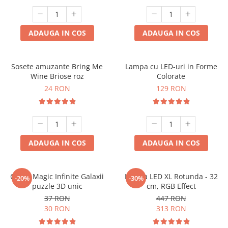
ADAUGA IN COS
ADAUGA IN COS
Sosete amuzante Bring Me
Lampa cu LED-uri in Forme
Wine Briose roz
Colorate
24 RON
129 RON
ADAUGA IN COS
ADAUGA IN COS
Cubul Magic Infinite Galaxii
Lampa LED XL Rotunda - 32
-20%
-30%
puzzle 3D unic
cm, RGB Effect
37 RON
447 RON
30 RON
313 RON