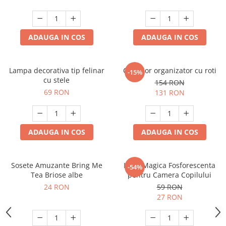
ADAUGA IN COS
ADAUGA IN COS
Lampa decorativa tip felinar
Carucior organizator cu roti
-15%
cu stele
154 RON
69 RON
131 RON
ADAUGA IN COS
ADAUGA IN COS
Sosete Amuzante Bring Me
Luna Magica Fosforescenta
-54%
Tea Briose albe
pentru Camera Copilului
24 RON
59 RON
27 RON