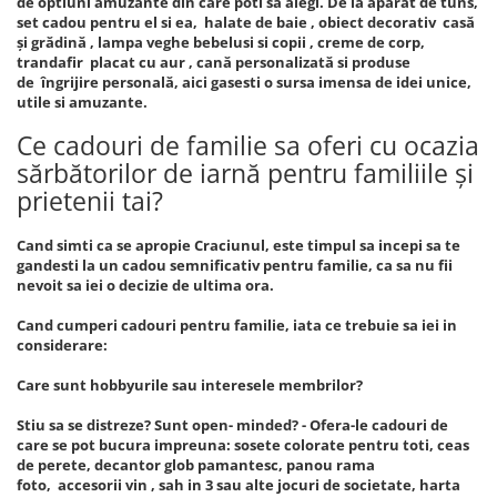
de optiuni amuzante din care poti sa alegi. De la aparat de tuns,
set cadou pentru el si ea, halate de baie , obiect decorativ casă
și grădină , lampa veghe bebelusi si copii , creme de corp,
trandafir placat cu aur , cană personalizată si produse
de îngrijire personală, aici gasesti o sursa imensa de idei unice,
utile si amuzante.
Ce cadouri de familie sa oferi cu ocazia
sărbătorilor de iarnă pentru familiile și
prietenii tai?
Cand simti ca se apropie Craciunul, este timpul sa incepi sa te
gandesti la un cadou semnificativ pentru familie, ca sa nu fii
nevoit sa iei o decizie de ultima ora.
Cand cumperi cadouri pentru familie, iata ce trebuie sa iei in
considerare:
Care sunt hobbyurile sau interesele membrilor?
Stiu sa se distreze? Sunt open- minded? - Ofera-le cadouri de
care se pot bucura impreuna: sosete colorate pentru toti, ceas
de perete, decantor glob pamantesc, panou rama
foto, accesorii vin , sah in 3 sau alte jocuri de societate, harta