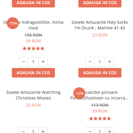
ADAUGA IN COS
ADAUGA IN COS
Umbrela Indragostitilor, Inima
Sosete Amuzante Holy Socks
-75%
rosie
I'm Drunk , Marime 41-43
155 RON
23 RON
39 RON
ADAUGA IN COS
ADAUGA IN COS
Sosete Amuzante Watching
Incalzitor picioare
-12%
Christmas Movies
PufosuShoshoon cu incarcare
USB
23 RON
113 RON
99 RON