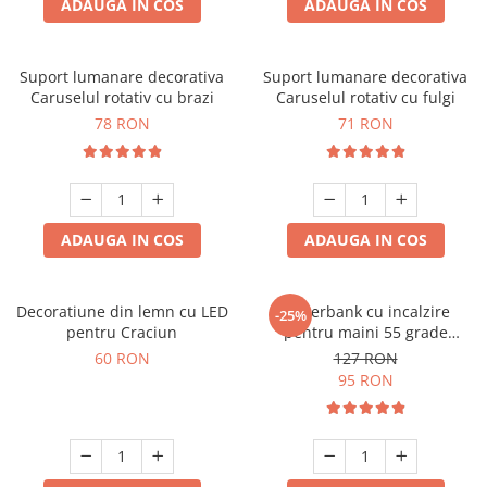
ADAUGA IN COS
ADAUGA IN COS
Suport lumanare decorativa
Suport lumanare decorativa
Caruselul rotativ cu brazi
Caruselul rotativ cu fulgi
78 RON
71 RON
ADAUGA IN COS
ADAUGA IN COS
Decoratiune din lemn cu LED
Powerbank cu incalzire
-25%
pentru Craciun
pentru maini 55 grade
Bucuria frigurosilor
60 RON
127 RON
10000mAh
95 RON