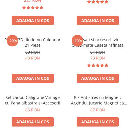
227 RON
ADAUGA IN COS
ADAUGA IN COS
Puzzle 3D din lemn Calendar
Set sah si accesorii vin
-20%
-10%
21 Piese
Checkmate Caseta rafinata
60 RON
81 RON
48 RON
73 RON
ADAUGA IN COS
ADAUGA IN COS
Set cadou Caligrafie Vintage
Pix Antistres cu Magnet,
cu Pana albastra si Accesorii
Argintiu, Jucarie Magnetica
pentru Birou
85 RON
87 RON
ADAUGA IN COS
ADAUGA IN COS