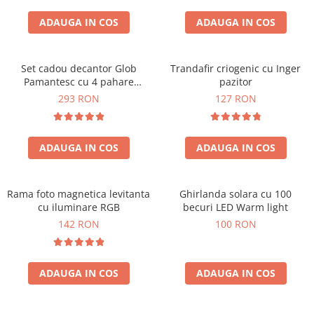
Cadouri Zodia Pesti
Cadouri Sfantul Andrei
Cadouri Fete
Cani si Termosuri
Cadouri Sfantul Alexandru
ADAUGA IN COS
ADAUGA IN COS
Pentru Copilul din tine
Jocuri si Puzzle
Cadouri Sfanta Ana
Cadouri Haioase
Produse pentru Calatorie
Cadouri Constantin si Elena
Set cadou decantor Glob
Trandafir criogenic cu Inger
Cadouri de Casa Noua
Seturi de caligrafie
Pamantesc cu 4 pahare
pazitor
Cadouri Sfanta Maria
Cadouri Majorat
Deluxe
293 RON
127 RON
Cadouri Sfintii Mihail si Gavriil
Cadouri pentru Nasi
Cadouri pentru Bunici
ADAUGA IN COS
ADAUGA IN COS
Cadouri pentru Prieteni
Cadouri pentru Sefi
Rama foto magnetica levitanta
Ghirlanda solara cu 100
Cel ce are tot
cu iluminare RGB
becuri LED Warm light
Cadouri Nunta si Cununie civila
142 RON
100 RON
ADAUGA IN COS
ADAUGA IN COS