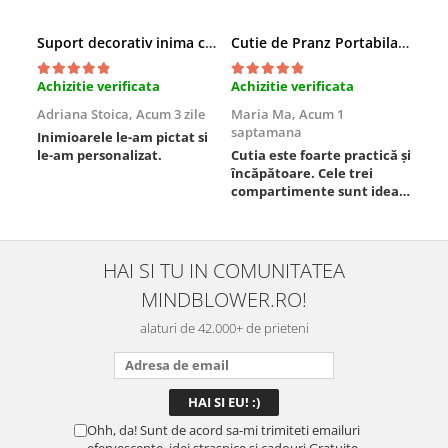
Suport decorativ inima cu mesaje, Cadou cu suflet
Cutie de Pranz Portabila cu Compartimente
Achizitie verificata
Achizitie verificata
Ach
Adriana Stoica,
Acum 3 zile
Maria Ma,
Acum 1
Sof
saptamana
Inimioarele le-am pictat si
Umb
le-am personalizat.
Cutia este foarte practică și
poz
încăpătoare. Cele trei
ori
compartimente sunt ideale
chi
pentru a separa
Mat
alimentele, iar închiderea
se 
este sigură, fără scurgeri. O
dim
folosesc aproape zilnic la
pot
HAI SI TU IN COMUNITATEA
serviciu și sunt foarte
mul
MINDBLOWER.RO!
mulțumită.
rec
ceva
alaturi de 42.000+ de prieteni
Ohh, da! Sunt de acord sa-mi trimiteti emailuri