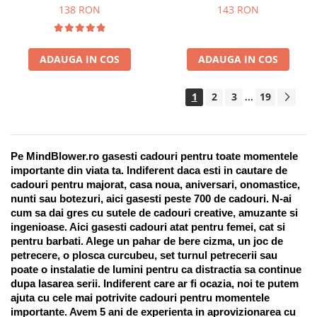
Suport pentru stilou, 9 piese
138 RON
143 RON
ADAUGA IN COS
ADAUGA IN COS
1
2
3
19
...
Pe MindBlower.ro gasesti cadouri pentru toate momentele 
importante din viata ta. Indiferent daca esti in cautare de 
cadouri pentru majorat, casa noua, aniversari, onomastice, 
nunti sau botezuri, aici gasesti peste 700 de cadouri. N-ai 
cum sa dai gres cu sutele de cadouri creative, amuzante si 
ingenioase. Aici gasesti cadouri atat pentru femei, cat si 
pentru barbati. Alege un pahar de bere cizma, un joc de 
petrecere, o plosca curcubeu, set turnul petrecerii sau 
poate o instalatie de lumini pentru ca distractia sa continue 
dupa lasarea serii. Indiferent care ar fi ocazia, noi te putem 
ajuta cu cele mai potrivite cadouri pentru momentele 
importante. Avem 5 ani de experienta in aprovizionarea cu 