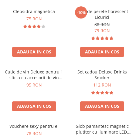
Clepsidra magnetica
Ceas de perete florescent
-10%
Licurici
75 RON
88 RON
79 RON
ADAUGA IN COS
ADAUGA IN COS
Cutie de vin Deluxe pentru 1
Set cadou Deluxe Drinks
sticla cu accesorii de vin
Smoker
incluse interior oranj
95 RON
112 RON
ADAUGA IN COS
ADAUGA IN COS
Vouchere sexy pentru el
Glob pamantesc magnetic
plutitor cu iluminare LED,
78 RON