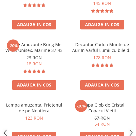
Forma C
145 RON
ADAUGA IN COS
ADAUGA IN COS
Sosete Amuzante Bring Me
Decantor Cadou Munte de
-20%
Wine, Unisex, Marime 37-43
Aur In Varful Lumii cu bile de
curatare
23 RON
178 RON
18 RON
ADAUGA IN COS
ADAUGA IN COS
Lampa amuzanta, Prietenul
Lampa Glob de Cristal
-20%
de pe Noptiera
Copacul Vietii
123 RON
67 RON
54 RON