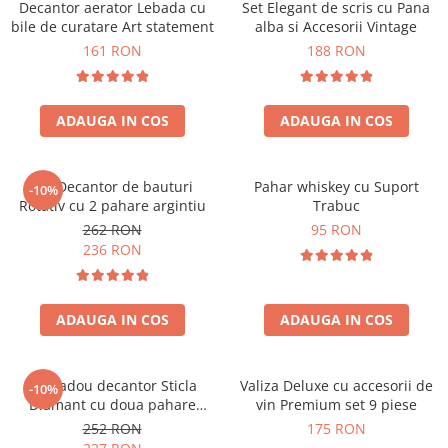
Decantor aerator Lebada cu
Set Elegant de scris cu Pana
bile de curatare Art statement
alba si Accesorii Vintage
161 RON
188 RON
ADAUGA IN COS
ADAUGA IN COS
Set Decantor de bauturi
Pahar whiskey cu Suport
-10%
Rotativ cu 2 pahare argintiu
Trabuc
262 RON
95 RON
236 RON
ADAUGA IN COS
ADAUGA IN COS
Set cadou decantor Sticla
Valiza Deluxe cu accesorii de
-10%
Diamant cu doua pahare
vin Premium set 9 piese
Deluxe
252 RON
175 RON