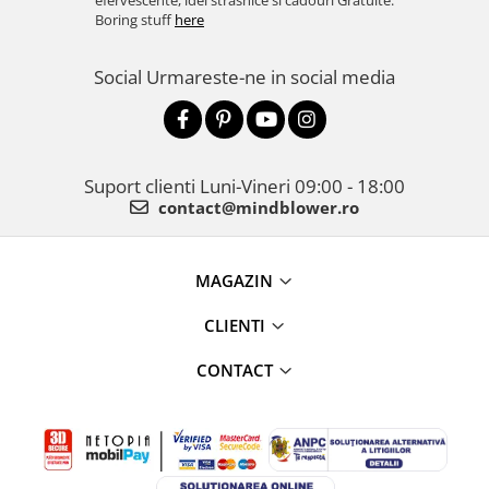
efervescente, idei strasnice si cadouri Gratuite.
Boring stuff
here
Social
Urmareste-ne in social media
Suport clienti
Luni-Vineri 09:00 - 18:00
contact@mindblower.ro
MAGAZIN
CLIENTI
CONTACT