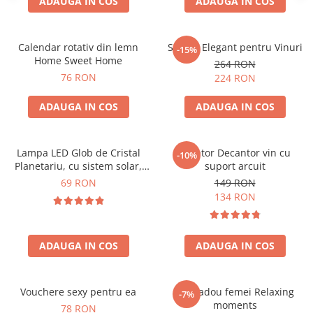
ADAUGA IN COS
ADAUGA IN COS
Calendar rotativ din lemn
Suport Elegant pentru Vinuri
-15%
Home Sweet Home
264 RON
76 RON
224 RON
ADAUGA IN COS
ADAUGA IN COS
Lampa LED Glob de Cristal
Aerator Decantor vin cu
-10%
Planetariu, cu sistem solar,
suport arcuit
cadou captivant
69 RON
149 RON
134 RON
ADAUGA IN COS
ADAUGA IN COS
Vouchere sexy pentru ea
Set cadou femei Relaxing
-7%
moments
78 RON