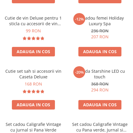
Cutie de vin Deluxe pentru 1
Set cadou femei Holiday
-12%
sticla cu accesorii de vin
Luxury Spa
incluse piele ecologica de
99 RON
236 RON
crocodil
207 RON
ADAUGA IN COS
ADAUGA IN COS
Cutie set sah si accesorii vin
Oglinda Starshine LED cu
-20%
Caseta Deluxe
touch
168 RON
368 RON
294 RON
ADAUGA IN COS
ADAUGA IN COS
Set cadou Caligrafie Vintage
Set cadou Caligrafie Vintage
cu Jurnal si Pana Verde
cu Pana verde, Jurnal si