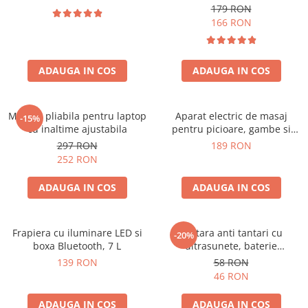
179 RON
166 RON
ADAUGA IN COS
ADAUGA IN COS
Masuta pliabila pentru laptop
Aparat electric de masaj
-15%
cu inaltime ajustabila
pentru picioare, gambe si
brate
297 RON
189 RON
252 RON
ADAUGA IN COS
ADAUGA IN COS
Frapiera cu iluminare LED si
Bratara anti tantari cu
-20%
boxa Bluetooth, 7 L
ultrasunete, baterie
reincarcabila 90mAh
139 RON
58 RON
46 RON
ADAUGA IN COS
ADAUGA IN COS