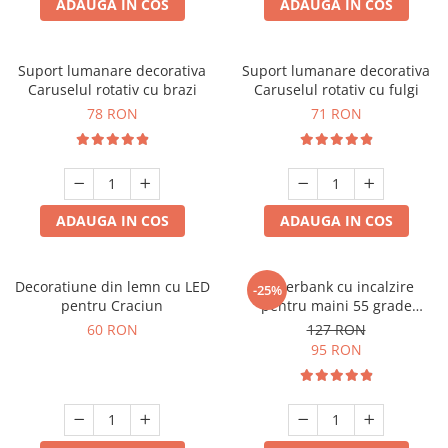
ADAUGA IN COS
ADAUGA IN COS
Suport lumanare decorativa
Suport lumanare decorativa
Caruselul rotativ cu brazi
Caruselul rotativ cu fulgi
78 RON
71 RON
ADAUGA IN COS
ADAUGA IN COS
Decoratiune din lemn cu LED
Powerbank cu incalzire
-25%
pentru Craciun
pentru maini 55 grade
Bucuria frigurosilor
60 RON
127 RON
10000mAh
95 RON