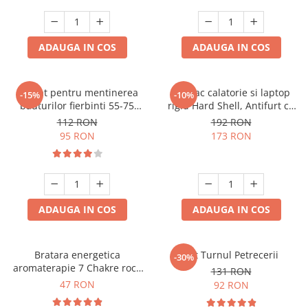
ADAUGA IN COS
ADAUGA IN COS
Aparat pentru mentinerea
Rucsac calatorie si laptop
-15%
-10%
bauturilor fierbinti 55-75
rigid Hard Shell, Antifurt cu
grade
port USB, Waterproof,
112 RON
192 RON
44x30x17 cm,
95 RON
173 RON
Compartimentare inteligenta,
Unisex, Negru
ADAUGA IN COS
ADAUGA IN COS
Bratara energetica
Set Turnul Petrecerii
-30%
aromaterapie 7 Chakre roca
131 RON
vulcanica
47 RON
92 RON