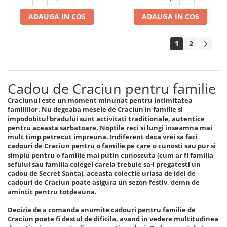
ADAUGA IN COS
ADAUGA IN COS
1
2
Cadou de Craciun pentru familie
Craciunul este un moment minunat pentru intimitatea
familiilor. Nu degeaba mesele de Craciun in familie si
impodobitul bradului sunt activitati traditionale, autentice
pentru aceasta sarbatoare. Noptile reci si lungi inseamna mai
mult timp petrecut impreuna. Indiferent daca vrei sa faci
cadouri de Craciun pentru o familie pe care o cunosti sau pur si
simplu pentru o familie mai putin cunoscuta (cum ar fi familia
sefului sau familia colegei careia trebuie sa-i pregatesti un
cadou de Secret Santa), aceasta colectie uriasa de idei de
cadouri de Craciun poate asigura un sezon festiv, demn de
amintit pentru totdeauna.
Decizia de a comanda anumite cadouri pentru familie de
Craciun poate fi destul de dificila, avand in vedere multitudinea