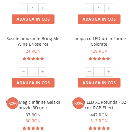
ADAUGA IN COS
ADAUGA IN COS
Sosete amuzante Bring Me
Lampa cu LED-uri in Forme
Wine Briose roz
Colorate
24 RON
129 RON
ADAUGA IN COS
ADAUGA IN COS
Cubul Magic Infinite Galaxii
Lampa LED XL Rotunda - 32
-20%
-30%
puzzle 3D unic
cm, RGB Effect
37 RON
447 RON
30 RON
313 RON