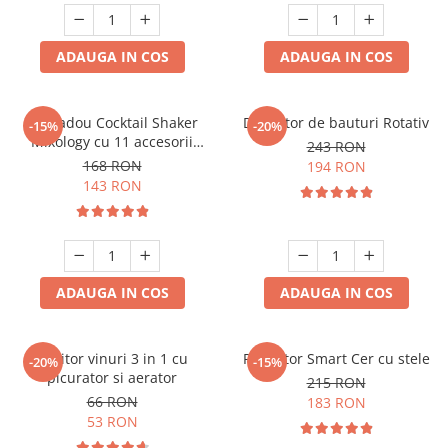
ADAUGA IN COS
ADAUGA IN COS
Set cadou Cocktail Shaker
Decantor de bauturi Rotativ
-15%
-20%
Mixology cu 11 accesorii
243 RON
750ml Argintiu
168 RON
194 RON
143 RON
ADAUGA IN COS
ADAUGA IN COS
Racitor vinuri 3 in 1 cu
Proiector Smart Cer cu stele
-20%
-15%
picurator si aerator
215 RON
66 RON
183 RON
53 RON