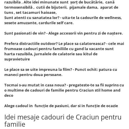
razuibila . Alte idei minunate sunt șorț de bucătărie, cană
termosensibilă , cutii de bijuterii, pijamale dama, aparat de
tuns , set tacamuri haioase,
Sunt atenti cu sanatatea lor? - uita-te la cadourile de wellness,
sosete amuzante, cardurile self care.
Sunt pasionati de vin? - Alege accesorii vin pentru zi de naștere.
Prefera distractiile outdoor? Le place sa calatoreasca? - cele mai
frumoase cadouri pentru familiile cu gand la vacante sunt
harta razuibila, jurnalele de calatorie sau kitul de
supravietuire
Le place sa se uite impreuna la film? - Punct ochit: patura cu
maneci pentru doua persoane.
Tocmai s-au mutat in casa noua? - pregateste-te sa fii suprins cu
o multime de cadouri de familie pentru Craciun stil home and
deco
Alege cadoul in funcție de pasiuni, dar si in funcție de ocazie
Idei mesaje cadouri de Craciun pentru
familie