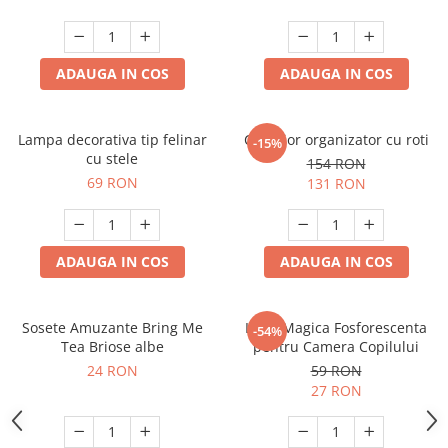
ADAUGA IN COS
ADAUGA IN COS
Lampa decorativa tip felinar
Carucior organizator cu roti
-15%
cu stele
154 RON
69 RON
131 RON
ADAUGA IN COS
ADAUGA IN COS
Sosete Amuzante Bring Me
Luna Magica Fosforescenta
-54%
Tea Briose albe
pentru Camera Copilului
24 RON
59 RON
27 RON