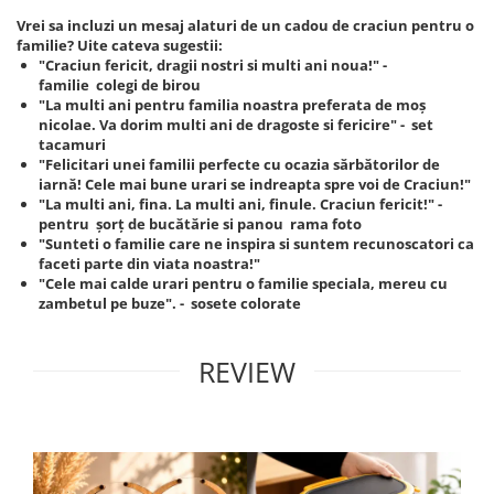
Vrei sa incluzi un mesaj alaturi de un cadou de craciun pentru o
familie? Uite cateva sugestii:
"Craciun fericit, dragii nostri si multi ani noua!" -
familie colegi de birou
"La multi ani pentru familia noastra preferata de moș
nicolae. Va dorim multi ani de dragoste si fericire" - set
tacamuri
"Felicitari unei familii perfecte cu ocazia sărbătorilor de
iarnă! Cele mai bune urari se indreapta spre voi de Craciun!"
"La multi ani, fina. La multi ani, finule. Craciun fericit!" -
pentru șorț de bucătărie si panou rama foto
"Sunteti o familie care ne inspira si suntem recunoscatori ca
faceti parte din viata noastra!"
"Cele mai calde urari pentru o familie speciala, mereu cu
zambetul pe buze". - sosete colorate
REVIEW