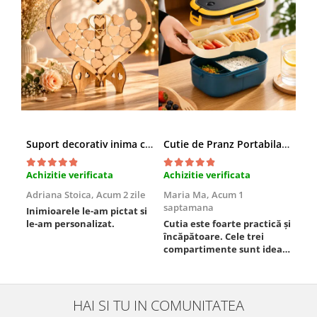
Suport decorativ inima cu mesaje, Cadou cu suflet
Cutie de Pranz Portabila cu Compartimente
Achizitie verificata
Achizitie verificata
Ach
Adriana Stoica,
Acum 2 zile
Maria Ma,
Acum 1
Sof
saptamana
Inimioarele le-am pictat si
Umb
le-am personalizat.
Cutia este foarte practică și
poz
încăpătoare. Cele trei
ori
compartimente sunt ideale
chi
pentru a separa
Mat
alimentele, iar închiderea
se 
este sigură, fără scurgeri. O
dim
folosesc aproape zilnic la
pot
HAI SI TU IN COMUNITATEA
serviciu și sunt foarte
mul