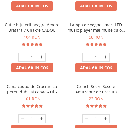
ADAUGA IN COS
ADAUGA IN COS
Cutie bijuterii neagra Amore
Lampa de veghe smart LED
Bratara 7 Chakre CADOU
music player mai multe culori
touch control handsfree
104 RON
58 RON
ADAUGA IN COS
ADAUGA IN COS
Cana cadou de Craciun cu
Grinch Socks Sosete
pereti dubli si capac - Oh-
Amuzante de Craciun
Brad-frumos
101 RON
23 RON