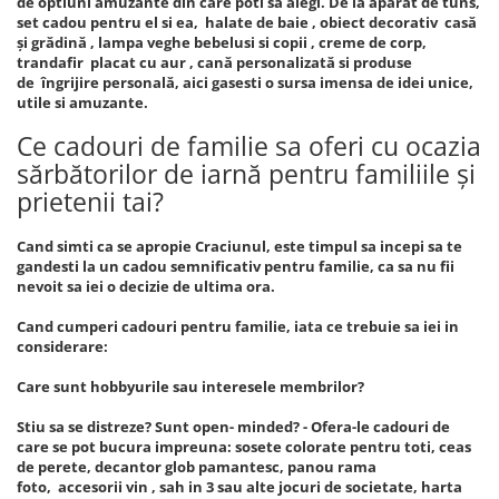
de optiuni amuzante din care poti sa alegi. De la aparat de tuns,
set cadou pentru el si ea, halate de baie , obiect decorativ casă
și grădină , lampa veghe bebelusi si copii , creme de corp,
trandafir placat cu aur , cană personalizată si produse
de îngrijire personală, aici gasesti o sursa imensa de idei unice,
utile si amuzante.
Ce cadouri de familie sa oferi cu ocazia
sărbătorilor de iarnă pentru familiile și
prietenii tai?
Cand simti ca se apropie Craciunul, este timpul sa incepi sa te
gandesti la un cadou semnificativ pentru familie, ca sa nu fii
nevoit sa iei o decizie de ultima ora.
Cand cumperi cadouri pentru familie, iata ce trebuie sa iei in
considerare:
Care sunt hobbyurile sau interesele membrilor?
Stiu sa se distreze? Sunt open- minded? - Ofera-le cadouri de
care se pot bucura impreuna: sosete colorate pentru toti, ceas
de perete, decantor glob pamantesc, panou rama
foto, accesorii vin , sah in 3 sau alte jocuri de societate, harta