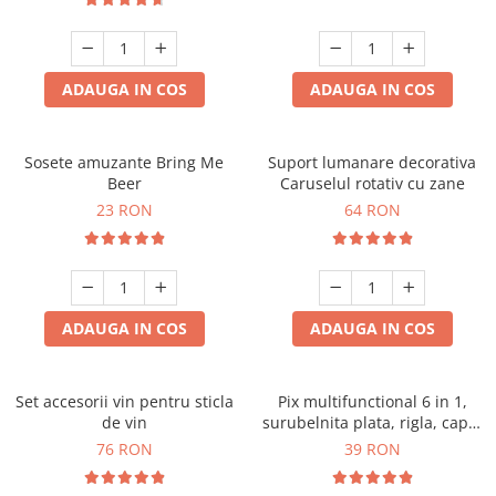
ADAUGA IN COS
ADAUGA IN COS
Sosete amuzante Bring Me
Suport lumanare decorativa
Beer
Caruselul rotativ cu zane
23 RON
64 RON
ADAUGA IN COS
ADAUGA IN COS
Set accesorii vin pentru sticla
Pix multifunctional 6 in 1,
de vin
surubelnita plata, rigla, capat
touchscreen, nivela cu bula
76 RON
39 RON