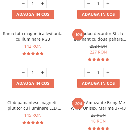
Cadouri Sfantul Andrei
Cadouri Fete
Cani si Termosuri
Cadouri Sfantul Alexandru
Pentru Copilul din tine
ADAUGA IN COS
ADAUGA IN COS
Jocuri si Puzzle
Cadouri Sfanta Ana
Cadouri Haioase
Produse pentru Calatorie
Cadouri Constantin si Elena
Cadouri de Casa Noua
Seturi de caligrafie
Rama foto magnetica levitanta
Set cadou decantor Sticla
-10%
Cadouri Sfanta Maria
Cadouri Majorat
cu iluminare RGB
Diamant cu doua pahare
Deluxe
Cadouri Sfintii Mihail si Gavriil
142 RON
252 RON
Cadouri pentru Nasi
227 RON
Cadouri pentru Bunici
Cadouri pentru Prieteni
Cadouri pentru Sefi
ADAUGA IN COS
ADAUGA IN COS
Cel ce are tot
Cadouri Nunta si Cununie civila
Glob pamantesc magnetic
Sosete Amuzante Bring Me
-20%
plutitor cu iluminare LED,
Wine, Unisex, Marime 37-43
Forma C
145 RON
23 RON
18 RON