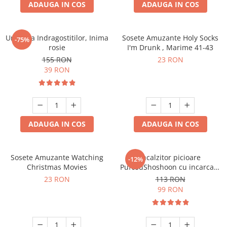
ADAUGA IN COS
ADAUGA IN COS
Umbrela Indragostitilor, Inima
Sosete Amuzante Holy Socks
-75%
rosie
I'm Drunk , Marime 41-43
155 RON
23 RON
39 RON
ADAUGA IN COS
ADAUGA IN COS
Sosete Amuzante Watching
Incalzitor picioare
-12%
Christmas Movies
PufosuShoshoon cu incarcare
USB
23 RON
113 RON
99 RON