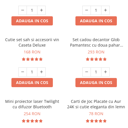
ADAUGA IN COS
ADAUGA IN COS
Cutie set sah si accesorii vin
Set cadou decantor Glob
Caseta Deluxe
Pamantesc cu doua pahare
Deluxe
168 RON
293 RON
ADAUGA IN COS
ADAUGA IN COS
Mini proiector laser Twilight
Carti de Joc Placate cu Aur
cu difuzor Bluetooth
24K si cutie eleganta din lemn
254 RON
78 RON