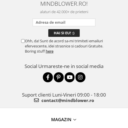
MINDBLOWER.RO!
mulțumită.
rec
ceva
alaturi de 42.000+ de prieteni
Ohh, da! Sunt de acord sa-mi trimiteti emailuri
efervescente, idei strasnice si cadouri Gratuite.
Boring stuff
here
Social
Urmareste-ne in social media
Suport clienti
Luni-Vineri 09:00 - 18:00
contact@mindblower.ro
MAGAZIN