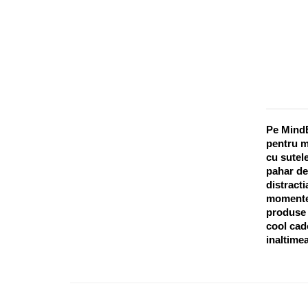
Pe MindB
pentru m
cu sutele
pahar de
distracti
momentel
produse o
cool cado
inaltimea