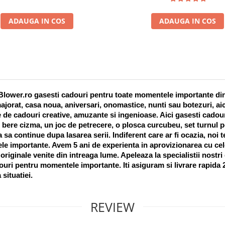
ADAUGA IN COS
ADAUGA IN COS
lower.ro gasesti cadouri pentru toate momentele importante din vi
ajorat, casa noua, aniversari, onomastice, nunti sau botezuri, aic
 de cadouri creative, amuzante si ingenioase. Aici gasesti cadouri
 bere cizma, un joc de petrecere, o plosca curcubeu, set turnul pet
a sa continue dupa lasarea serii. Indiferent care ar fi ocazia, noi 
e importante. Avem 5 ani de experienta in aprovizionarea cu cel
riginale venite din intreaga lume. Apeleaza la specialistii nostri
uri pentru momentele importante. Iti asiguram si livrare rapida 24
 situatiei. 
REVIEW