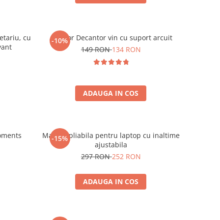
etariu, cu
Aerator Decantor vin cu suport arcuit
-10%
vant
149 RON
134 RON
ADAUGA IN COS
oments
Masuta pliabila pentru laptop cu inaltime
-15%
ajustabila
297 RON
252 RON
ADAUGA IN COS