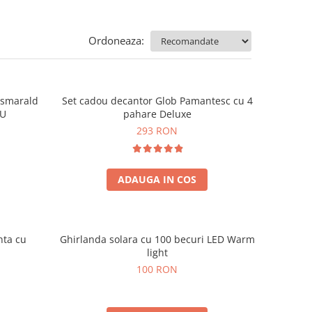
Ordoneaza:
e smarald
Set cadou decantor Glob Pamantesc cu 4
OU
pahare Deluxe
293 RON
ADAUGA IN COS
nta cu
Ghirlanda solara cu 100 becuri LED Warm
light
100 RON