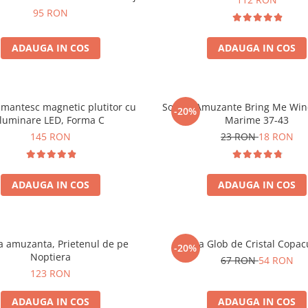
95 RON
ADAUGA IN COS
ADAUGA IN COS
mantesc magnetic plutitor cu
Sosete Amuzante Bring Me Wine
-20%
iluminare LED, Forma C
Marime 37-43
145 RON
23 RON
18 RON
ADAUGA IN COS
ADAUGA IN COS
 amuzanta, Prietenul de pe
Lampa Glob de Cristal Copacu
-20%
Noptiera
67 RON
54 RON
123 RON
ADAUGA IN COS
ADAUGA IN COS