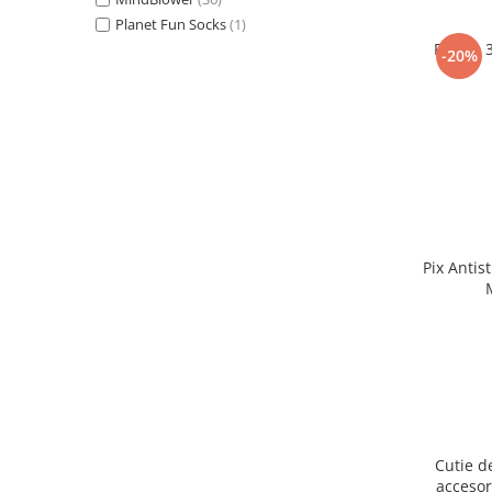
Planet Fun Socks
(1)
Puzzle 
-20%
Pix Antis
Cutie d
accesor