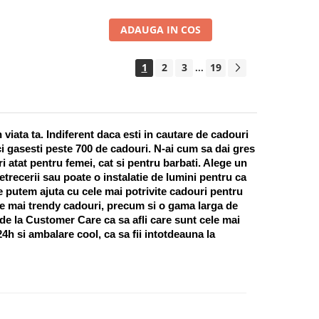
ADAUGA IN COS
1
2
3
19
...
ata ta. Indiferent daca esti in cautare de cadouri 
i gasesti peste 700 de cadouri. N-ai cum sa dai gres 
 atat pentru femei, cat si pentru barbati. Alege un 
recerii sau poate o instalatie de lumini pentru ca 
te putem ajuta cu cele mai potrivite cadouri pentru 
e mai trendy cadouri, precum si o gama larga de 
 de la Customer Care ca sa afli care sunt cele mai 
h si ambalare cool, ca sa fii intotdeauna la 