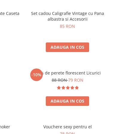
ate Caseta
Set cadou Caligrafie Vintage cu Pana
albastra si Accesorii
85 RON
ADAUGA IN COS
Ceas de perete florescent Licurici
-10%
88 RON
79 RON
ADAUGA IN COS
moker
Vouchere sexy pentru el
78 RON