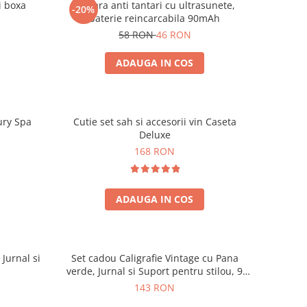
i boxa
Bratara anti tantari cu ultrasunete,
-20%
baterie reincarcabila 90mAh
58 RON
46 RON
ADAUGA IN COS
ury Spa
Cutie set sah si accesorii vin Caseta
Deluxe
168 RON
ADAUGA IN COS
 Jurnal si
Set cadou Caligrafie Vintage cu Pana
verde, Jurnal si Suport pentru stilou, 9
piese
143 RON