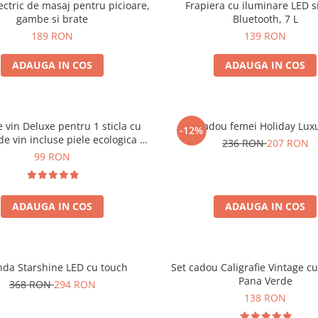
ectric de masaj pentru picioare,
Frapiera cu iluminare LED s
gambe si brate
Bluetooth, 7 L
189 RON
139 RON
ADAUGA IN COS
ADAUGA IN COS
e vin Deluxe pentru 1 sticla cu
Set cadou femei Holiday Lux
-12%
de vin incluse piele ecologica de
236 RON
207 RON
crocodil
99 RON
ADAUGA IN COS
ADAUGA IN COS
nda Starshine LED cu touch
Set cadou Caligrafie Vintage cu
Pana Verde
368 RON
294 RON
138 RON