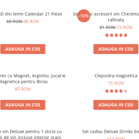
3D din lemn Calendar 21 Piese
Set sah si accesorii vin Checkm
-10%
rafinata
60 RON
48 RON
81 RON
73 RON
ADAUGA IN COS
ADAUGA IN COS
tres cu Magnet, Argintiu, Jucarie
Clepsidra magnetica
Magnetica pentru Birou
75 RON
87 RON
ADAUGA IN COS
ADAUGA IN COS
e vin Deluxe pentru 1 sticla cu
Set cadou Deluxe Drinks S
ii de vin incluse interior oranj
112 RON