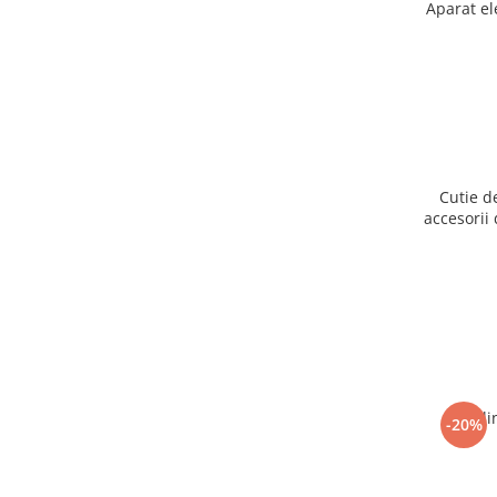
Aparat el
Cutie d
accesorii 
Ogli
-20%