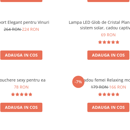
ort Elegant pentru Vinuri
Lampa LED Glob de Cristal Plan
sistem solar, cadou capti
264 RON
224 RON
69 RON
ADAUGA IN COS
ADAUGA IN COS
ouchere sexy pentru ea
Set cadou femei Relaxing m
-7%
78 RON
179 RON
166 RON
ADAUGA IN COS
ADAUGA IN COS