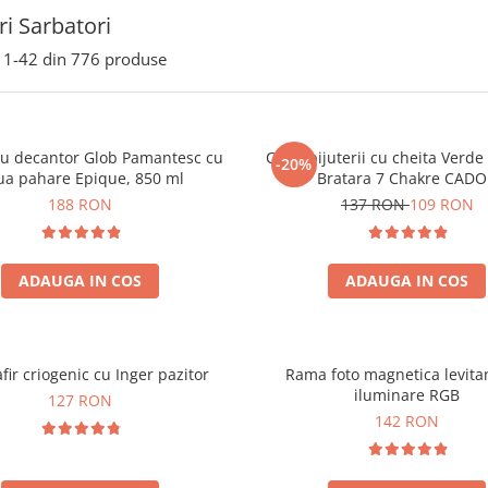
i Sarbatori
1-
42
din
776
produse
ou decantor Glob Pamantesc cu
Cutie bijuterii cu cheita Verd
-20%
ua pahare Epique, 850 ml
Bratara 7 Chakre CAD
188 RON
137 RON
109 RON
ADAUGA IN COS
ADAUGA IN COS
fir criogenic cu Inger pazitor
Rama foto magnetica levita
iluminare RGB
127 RON
142 RON