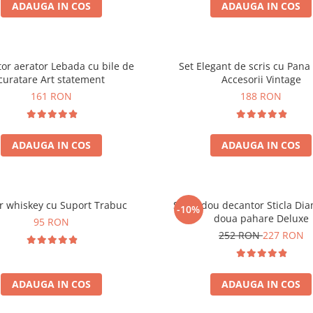
ADAUGA IN COS
ADAUGA IN COS
or aerator Lebada cu bile de
Set Elegant de scris cu Pana 
curatare Art statement
Accesorii Vintage
161 RON
188 RON
ADAUGA IN COS
ADAUGA IN COS
r whiskey cu Suport Trabuc
Set cadou decantor Sticla Di
-10%
doua pahare Deluxe
95 RON
252 RON
227 RON
ADAUGA IN COS
ADAUGA IN COS