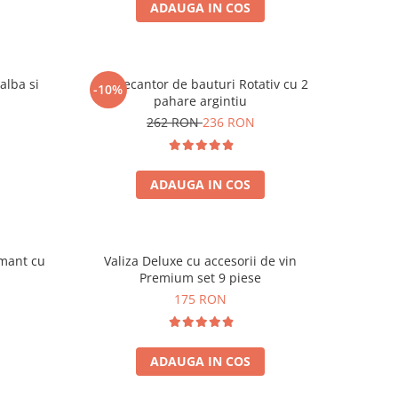
ADAUGA IN COS
alba si
Set Decantor de bauturi Rotativ cu 2
-10%
pahare argintiu
262 RON
236 RON
ADAUGA IN COS
amant cu
Valiza Deluxe cu accesorii de vin
Premium set 9 piese
175 RON
ADAUGA IN COS