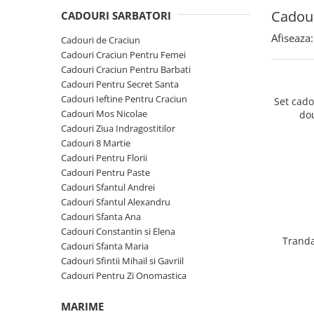
Cadouri Sfantul Andrei
Cadouri Fete
Cadour
Cani si Termosuri
CADOURI SARBATORI
Cadouri Sfantul Alexandru
Pentru Copilul din tine
Jocuri si Puzzle
Afiseaza:
Cadouri de Craciun
Cadouri Sfanta Ana
Cadouri Haioase
Cadouri Craciun Pentru Femei
Produse pentru Calatorie
Cadouri Constantin si Elena
Cadouri Craciun Pentru Barbati
Cadouri de Casa Noua
Seturi de caligrafie
Cadouri Pentru Secret Santa
Cadouri Sfanta Maria
Cadouri Majorat
Cadouri Ieftine Pentru Craciun
Set cad
Cadouri Sfintii Mihail si Gavriil
Cadouri pentru Nasi
Cadouri Mos Nicolae
do
Cadouri Ziua Indragostitilor
Cadouri pentru Bunici
Cadouri 8 Martie
Cadouri pentru Prieteni
Cadouri Pentru Florii
Cadouri Pentru Paste
Cadouri pentru Sefi
Cadouri Sfantul Andrei
Cel ce are tot
Cadouri Sfantul Alexandru
Cadouri Sfanta Ana
Cadouri Nunta si Cununie civila
Cadouri Constantin si Elena
Tranda
Cadouri Sfanta Maria
Cadouri Sfintii Mihail si Gavriil
Cadouri Pentru Zi Onomastica
MARIME