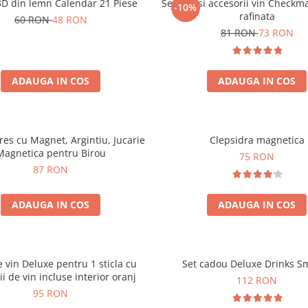
3D din lemn Calendar 21 Piese
Set sah si accesorii vin Checkm
-10%
rafinata
60 RON
48 RON
81 RON
73 RON
ADAUGA IN COS
ADAUGA IN COS
tres cu Magnet, Argintiu, Jucarie
Clepsidra magnetica
Magnetica pentru Birou
75 RON
87 RON
ADAUGA IN COS
ADAUGA IN COS
e vin Deluxe pentru 1 sticla cu
Set cadou Deluxe Drinks S
ii de vin incluse interior oranj
112 RON
95 RON