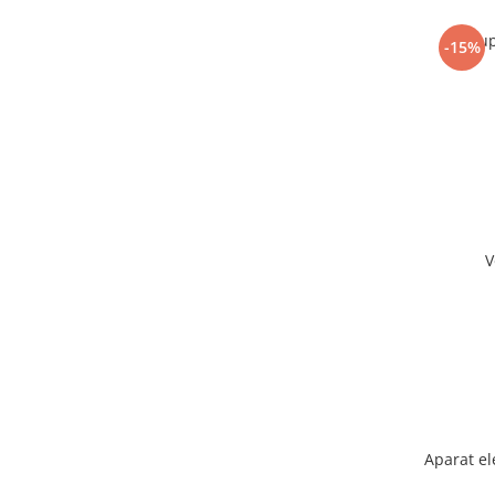
Sup
-15%
V
Aparat el