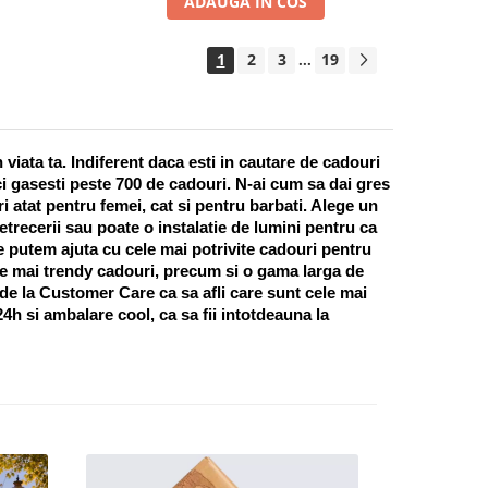
ADAUGA IN COS
1
2
3
19
...
ata ta. Indiferent daca esti in cautare de cadouri 
i gasesti peste 700 de cadouri. N-ai cum sa dai gres 
 atat pentru femei, cat si pentru barbati. Alege un 
recerii sau poate o instalatie de lumini pentru ca 
te putem ajuta cu cele mai potrivite cadouri pentru 
e mai trendy cadouri, precum si o gama larga de 
 de la Customer Care ca sa afli care sunt cele mai 
h si ambalare cool, ca sa fii intotdeauna la 