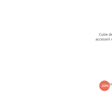
Cutie d
accesorii 
Ogli
-20%