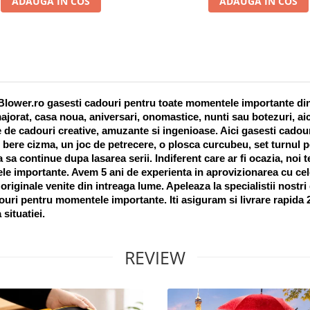
ADAUGA IN COS
ADAUGA IN COS
lower.ro gasesti cadouri pentru toate momentele importante din vi
ajorat, casa noua, aniversari, onomastice, nunti sau botezuri, aic
 de cadouri creative, amuzante si ingenioase. Aici gasesti cadouri
 bere cizma, un joc de petrecere, o plosca curcubeu, set turnul pet
a sa continue dupa lasarea serii. Indiferent care ar fi ocazia, noi 
e importante. Avem 5 ani de experienta in aprovizionarea cu cel
riginale venite din intreaga lume. Apeleaza la specialistii nostri
uri pentru momentele importante. Iti asiguram si livrare rapida 24
 situatiei. 
REVIEW