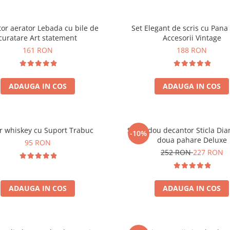
or aerator Lebada cu bile de
Set Elegant de scris cu Pana 
curatare Art statement
Accesorii Vintage
161 RON
188 RON
ADAUGA IN COS
ADAUGA IN COS
r whiskey cu Suport Trabuc
Set cadou decantor Sticla Di
-10%
doua pahare Deluxe
95 RON
252 RON
227 RON
ADAUGA IN COS
ADAUGA IN COS