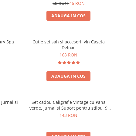
58 RON
46 RON
ADAUGA IN COS
ury Spa
Cutie set sah si accesorii vin Caseta
Deluxe
168 RON
ADAUGA IN COS
 Jurnal si
Set cadou Caligrafie Vintage cu Pana
verde, Jurnal si Suport pentru stilou, 9
piese
143 RON