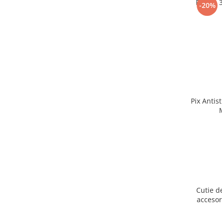
Puzzle 
-20%
Pix Antis
Cutie d
accesor