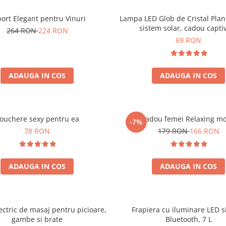
ort Elegant pentru Vinuri
Lampa LED Glob de Cristal Plan
sistem solar, cadou capti
264 RON
224 RON
69 RON
ADAUGA IN COS
ADAUGA IN COS
ouchere sexy pentru ea
Set cadou femei Relaxing m
-7%
78 RON
179 RON
166 RON
ADAUGA IN COS
ADAUGA IN COS
ectric de masaj pentru picioare,
Frapiera cu iluminare LED s
gambe si brate
Bluetooth, 7 L