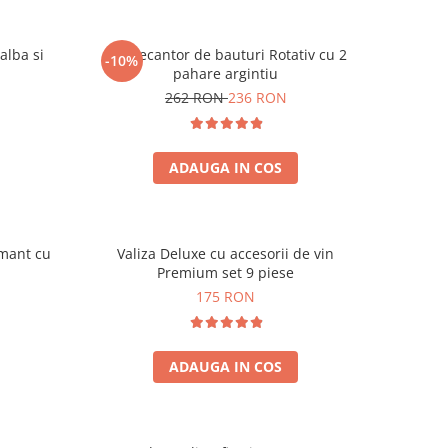
alba si
Set Decantor de bauturi Rotativ cu 2
-10%
pahare argintiu
262 RON
236 RON
ADAUGA IN COS
amant cu
Valiza Deluxe cu accesorii de vin
Premium set 9 piese
175 RON
ADAUGA IN COS