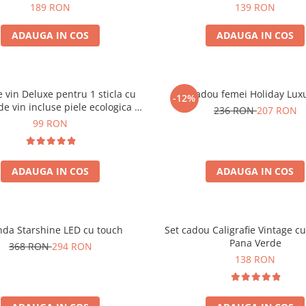
189 RON
139 RON
ADAUGA IN COS
ADAUGA IN COS
e vin Deluxe pentru 1 sticla cu
Set cadou femei Holiday Lux
-12%
de vin incluse piele ecologica de
236 RON
207 RON
crocodil
99 RON
ADAUGA IN COS
ADAUGA IN COS
nda Starshine LED cu touch
Set cadou Caligrafie Vintage cu
Pana Verde
368 RON
294 RON
138 RON