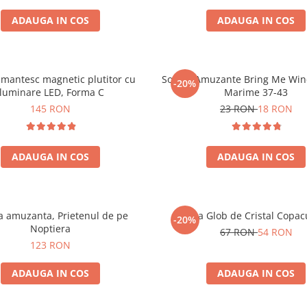
ADAUGA IN COS
ADAUGA IN COS
mantesc magnetic plutitor cu
Sosete Amuzante Bring Me Wine
-20%
iluminare LED, Forma C
Marime 37-43
145 RON
23 RON
18 RON
ADAUGA IN COS
ADAUGA IN COS
 amuzanta, Prietenul de pe
Lampa Glob de Cristal Copacu
-20%
Noptiera
67 RON
54 RON
123 RON
ADAUGA IN COS
ADAUGA IN COS