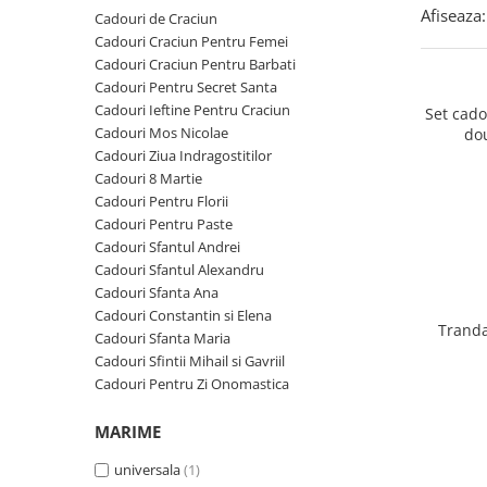
Cadouri Zodia Pesti
Cadouri Sfantul Andrei
Cadouri Fete
Afiseaza:
Cadouri de Craciun
Cani si Termosuri
Cadouri Sfantul Alexandru
Pentru Copilul din tine
Cadouri Craciun Pentru Femei
Jocuri si Puzzle
Cadouri Craciun Pentru Barbati
Cadouri Sfanta Ana
Cadouri Haioase
Cadouri Pentru Secret Santa
Produse pentru Calatorie
Cadouri Constantin si Elena
Cadouri de Casa Noua
Cadouri Ieftine Pentru Craciun
Set cad
Seturi de caligrafie
Cadouri Mos Nicolae
do
Cadouri Sfanta Maria
Cadouri Majorat
Cadouri Ziua Indragostitilor
Cadouri Sfintii Mihail si Gavriil
Cadouri pentru Nasi
Cadouri 8 Martie
Cadouri Pentru Florii
Cadouri pentru Bunici
Cadouri Pentru Paste
Cadouri pentru Prieteni
Cadouri Sfantul Andrei
Cadouri Sfantul Alexandru
Cadouri pentru Sefi
Cadouri Sfanta Ana
Cel ce are tot
Cadouri Constantin si Elena
Tranda
Cadouri Sfanta Maria
Cadouri Nunta si Cununie civila
Cadouri Sfintii Mihail si Gavriil
Cadouri Pentru Zi Onomastica
MARIME
universala
(1)