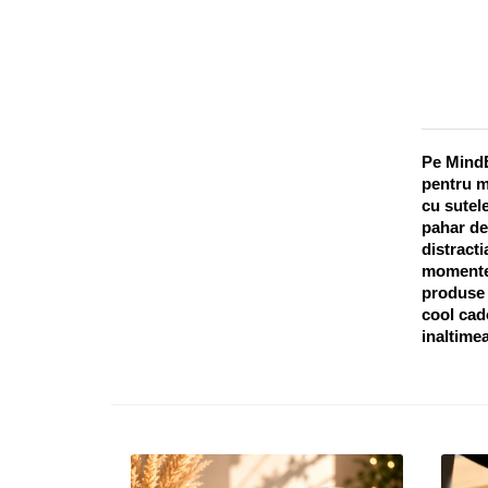
Pe MindB
pentru m
cu sutele
pahar de
distracti
momentel
produse o
cool cado
inaltimea