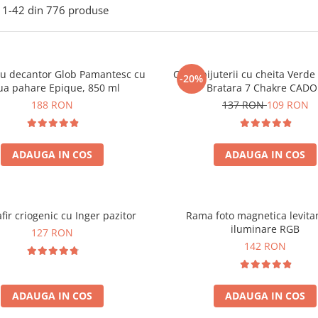
1-
42
din
776
produse
ou decantor Glob Pamantesc cu
Cutie bijuterii cu cheita Verd
-20%
ua pahare Epique, 850 ml
Bratara 7 Chakre CAD
188 RON
137 RON
109 RON
ADAUGA IN COS
ADAUGA IN COS
fir criogenic cu Inger pazitor
Rama foto magnetica levita
iluminare RGB
127 RON
142 RON
ADAUGA IN COS
ADAUGA IN COS